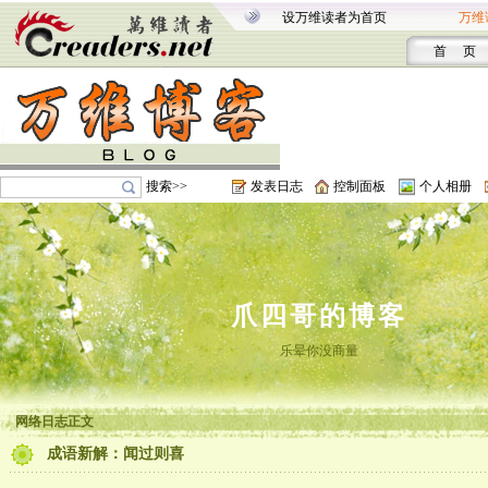
设万维读者为首页
万维
首 页
搜索>>
发表日志
控制面板
个人相册
爪四哥的博客
乐晕你没商量
网络日志正文
成语新解：闻过则喜