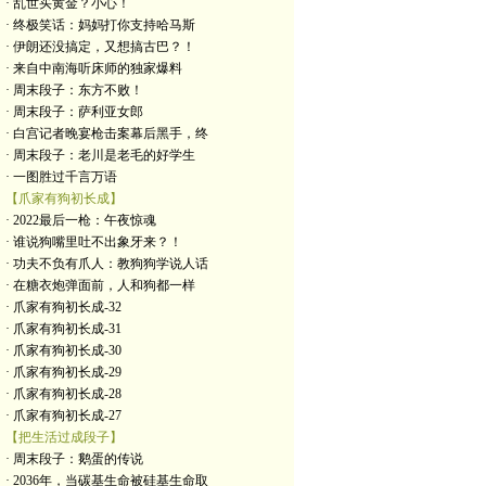
· 乱世买黄金？小心！
· 终极笑话：妈妈打你支持哈马斯
· 伊朗还没搞定，又想搞古巴？！
· 来自中南海听床师的独家爆料
· 周末段子：东方不败！
· 周末段子：萨利亚女郎
· 白宫记者晚宴枪击案幕后黑手，终
· 周末段子：老川是老毛的好学生
· 一图胜过千言万语
【爪家有狗初长成】
· 2022最后一枪：午夜惊魂
· 谁说狗嘴里吐不出象牙来？！
· 功夫不负有爪人：教狗狗学说人话
· 在糖衣炮弹面前，人和狗都一样
· 爪家有狗初长成-32
· 爪家有狗初长成-31
· 爪家有狗初长成-30
· 爪家有狗初长成-29
· 爪家有狗初长成-28
· 爪家有狗初长成-27
【把生活过成段子】
· 周末段子：鹅蛋的传说
· 2036年，当碳基生命被硅基生命取