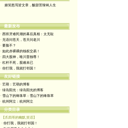
嬉笑怒骂皆文章，酸甜苦辣铸人生
最新发布
· 西班牙难民潮的幕后真相：太无耻
· 无语问苍天，苍天问老川
· 要脸不？
· 如此赤裸裸的钱权交易！
· 四大股神，唯川普独尊！
· 杠杆不死，股难未已
· 你打我，我就打邻国！
友好链接
· 艺萌：艺萌的博客
· 绿岛阳光：绿岛阳光的博客
· 雪山下的绛珠草：雪山下的绛珠草
· 杭州阿立：杭州阿立
分类目录
【爪四哥的幽默,笑话】
· 你打我，我就打邻国！