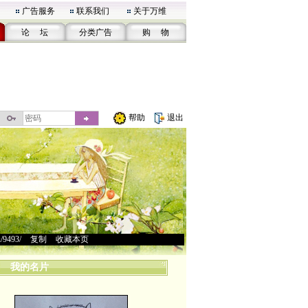
广告服务
联系我们
关于万维
论 坛
分类广告
购 物
帮助
退出
u/9493/
>
复制
>
收藏本页
我的名片