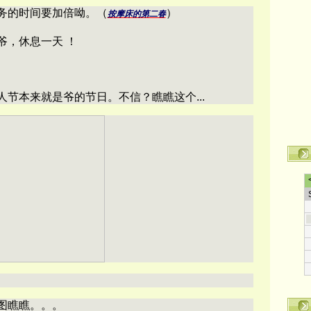
务的时间要加倍呦。（
）
按摩床的第二春
爷，休息一天 ！
节本来就是爷的节日。不信？瞧瞧这个...
图瞧瞧。。。