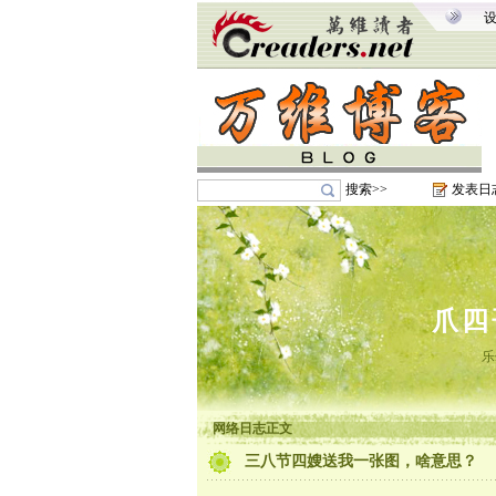
搜索>>
发表日
爪四
乐
网络日志正文
三八节四嫂送我一张图，啥意思？