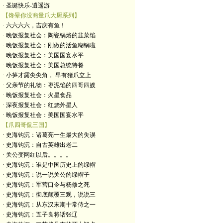
· 圣诞快乐-逍遥游
【馋晕你没商量爪大厨系列】
· 六六六六，吉庆有鱼！
· 晚饭报复社会：陶瓷锅烙的韭菜馅
· 晚饭报复社会：刚做的活鱼糊锅啦
· 晚饭报复社会：美国国宴水平
· 晚饭报复社会：美国总统特餐
· 小笋才露尖尖角， 早有猪爪立上
· 父亲节的礼物：枣泥馅的四哥四嫂
· 晚饭报复社会：火星食品
· 深夜报复社会：红烧外星人
· 晚饭报复社会：美国国宴水平
【爪四哥侃三国】
· 史海钩沉：诸葛亮一生最大的失误
· 史海钩沉：自古英雄出老二
· 关公变网红以后。。。。
· 史海钩沉：谁是中国历史上的绿帽
· 史海钩沉：说一说关公的绿帽子
· 史海钩沉：军营口令与杨修之死
· 史海钩沉：彻底颠覆三观，说说三
· 史海钩沉：从东汉末期十常侍之一
· 史海钩沉：五子良将话张辽