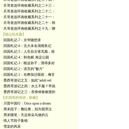
· 爪哥老连环画收藏系列之二十三：
· 爪哥老连环画收藏系列之二十二：
· 爪哥老连环画收藏系列之二十一：
· 爪哥老连环画收藏系列之二十：韩
· 爪哥老连环画收藏系列之十九：聊
【游山玩水篇】
· 回国札记-7：京华随想录
· 回国札记-6：北大未名湖观鱼记
· 回国札记-5：人生自古谁无脂，留
· 回国札记-4：秋色赋·海淀公园
· 回国札记-3：瞧这孙子，滑得多好
· 回国札记-2：语言的“魅力”
· 回国札记-1：在桦加沙面前，俺甘
· 墨西哥游记之五：如此“adult onl
· 墨西哥游记之四：水土不服？早就
· 墨西哥游记之三：亲身体验偷渡的
【爪四哥的诗词，歌赋】
· 川普中国行：Once upon a dream
· 周末段子：撸比奥，别为我哭泣
· 周末随笔：天边有朵马做的云
· 情人节段子集锦
· 雪染的风采