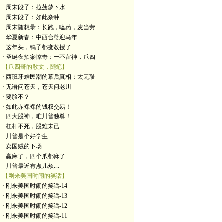
· 周末段子：拉菠萝下水
· 周末段子：如此杂种
· 周末随想录：长跑，嗑药，麦当劳
· 华夏新春：中西合璧迎马年
· 这年头，鸭子都变教授了
· 圣诞夜拍案惊奇：一不留神，爪四
【爪四哥的散文，随笔】
· 西班牙难民潮的幕后真相：太无耻
· 无语问苍天，苍天问老川
· 要脸不？
· 如此赤裸裸的钱权交易！
· 四大股神，唯川普独尊！
· 杠杆不死，股难未已
· 川普是个好学生
· 卖国贼的下场
· 赢麻了，四个爪都麻了
· 川普最近有点儿烦....
【刚来美国时闹的笑话】
· 刚来美国时闹的笑话-14
· 刚来美国时闹的笑话-13
· 刚来美国时闹的笑话-12
· 刚来美国时闹的笑话-11