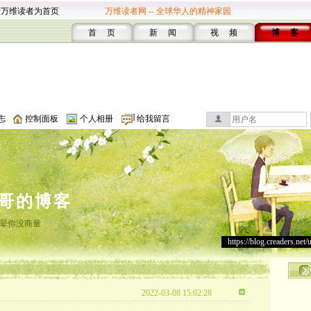
设万维读者为首页
万维读者网 -- 全球华人的精神家园
首 页
新 闻
视 频
博 客
志
控制面板
个人相册
给我留言
哥的博客
晕你没商量
https://blog.creaders.net/
2022-03-08 15:02:28