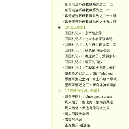
· 爪哥老连环画收藏系列之二十二：
· 爪哥老连环画收藏系列之二十一：
· 爪哥老连环画收藏系列之二十：韩
· 爪哥老连环画收藏系列之十九：聊
【游山玩水篇】
· 回国札记-7：京华随想录
· 回国札记-6：北大未名湖观鱼记
· 回国札记-5：人生自古谁无脂，留
· 回国札记-4：秋色赋·海淀公园
· 回国札记-3：瞧这孙子，滑得多好
· 回国札记-2：语言的“魅力”
· 回国札记-1：在桦加沙面前，俺甘
· 墨西哥游记之五：如此“adult onl
· 墨西哥游记之四：水土不服？早就
· 墨西哥游记之三：亲身体验偷渡的
【爪四哥的诗词，歌赋】
· 川普中国行：Once upon a dream
· 周末段子：撸比奥，别为我哭泣
· 周末随笔：天边有朵马做的云
· 情人节段子集锦
· 雪染的风采
· 圣诞快乐-逍遥游