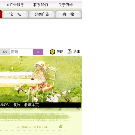
广告服务
联系我们
关于万维
论 坛
分类广告
购 物
帮助
退出
u/9493/
>
复制
>
收藏本页
2019-02-28 03:48:24