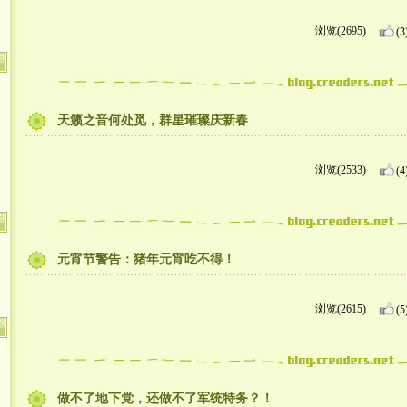
浏览(2695)
(3
天籁之音何处觅，群星璀璨庆新春
浏览(2533)
(4
元宵节警告：猪年元宵吃不得！
浏览(2615)
(5
做不了地下党，还做不了军统特务？！