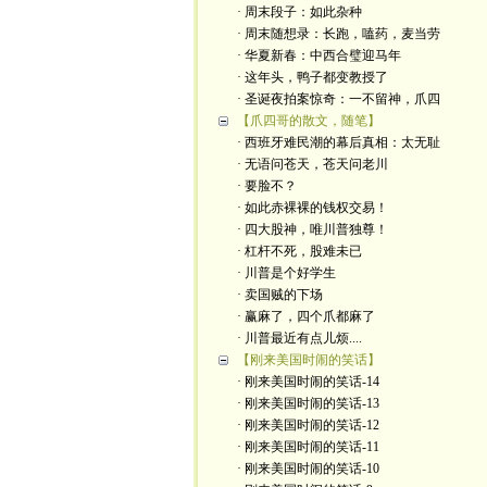
· 周末段子：如此杂种
· 周末随想录：长跑，嗑药，麦当劳
· 华夏新春：中西合璧迎马年
· 这年头，鸭子都变教授了
· 圣诞夜拍案惊奇：一不留神，爪四
【爪四哥的散文，随笔】
· 西班牙难民潮的幕后真相：太无耻
· 无语问苍天，苍天问老川
· 要脸不？
· 如此赤裸裸的钱权交易！
· 四大股神，唯川普独尊！
· 杠杆不死，股难未已
· 川普是个好学生
· 卖国贼的下场
· 赢麻了，四个爪都麻了
· 川普最近有点儿烦....
【刚来美国时闹的笑话】
· 刚来美国时闹的笑话-14
· 刚来美国时闹的笑话-13
· 刚来美国时闹的笑话-12
· 刚来美国时闹的笑话-11
· 刚来美国时闹的笑话-10