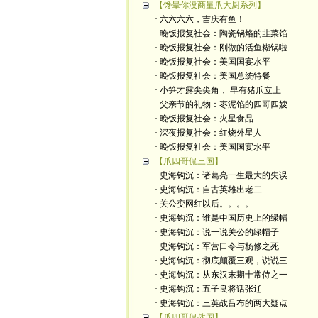
【馋晕你没商量爪大厨系列】
· 六六六六，吉庆有鱼！
· 晚饭报复社会：陶瓷锅烙的韭菜馅
· 晚饭报复社会：刚做的活鱼糊锅啦
· 晚饭报复社会：美国国宴水平
· 晚饭报复社会：美国总统特餐
· 小笋才露尖尖角， 早有猪爪立上
· 父亲节的礼物：枣泥馅的四哥四嫂
· 晚饭报复社会：火星食品
· 深夜报复社会：红烧外星人
· 晚饭报复社会：美国国宴水平
【爪四哥侃三国】
· 史海钩沉：诸葛亮一生最大的失误
· 史海钩沉：自古英雄出老二
· 关公变网红以后。。。。
· 史海钩沉：谁是中国历史上的绿帽
· 史海钩沉：说一说关公的绿帽子
· 史海钩沉：军营口令与杨修之死
· 史海钩沉：彻底颠覆三观，说说三
· 史海钩沉：从东汉末期十常侍之一
· 史海钩沉：五子良将话张辽
· 史海钩沉：三英战吕布的两大疑点
【爪四哥侃战国】