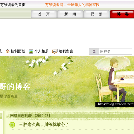
设万维读者为首页
万维读者网 -- 全球华人的精神家园
首 页
新 闻
视 频
博 客
志
控制面板
个人相册
给我留言
哥的博客
晕你没商量
https://blog.creaders.net/
网络日志列表 【2019-02】
三胖这么说，川爷就放心了