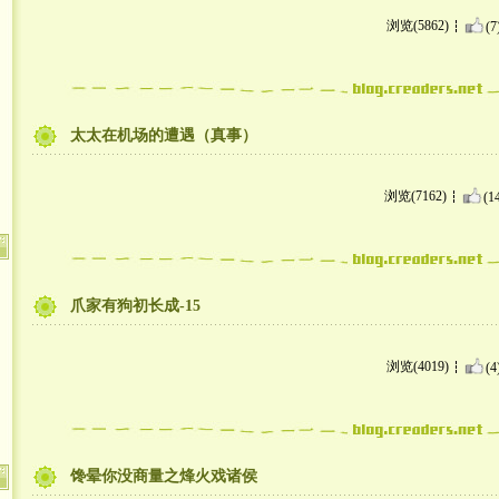
浏览(5862)
(7
太太在机场的遭遇（真事）
浏览(7162)
(1
爪家有狗初长成-15
浏览(4019)
(4
馋晕你没商量之烽火戏诸侯