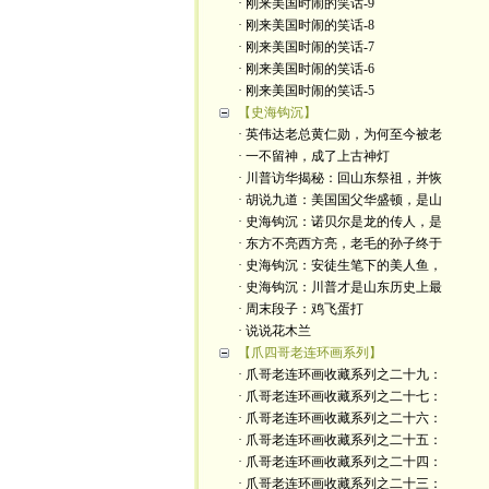
· 刚来美国时闹的笑话-9
· 刚来美国时闹的笑话-8
· 刚来美国时闹的笑话-7
· 刚来美国时闹的笑话-6
· 刚来美国时闹的笑话-5
【史海钩沉】
· 英伟达老总黄仁勋，为何至今被老
· 一不留神，成了上古神灯
· 川普访华揭秘：回山东祭祖，并恢
· 胡说九道：美国国父华盛顿，是山
· 史海钩沉：诺贝尔是龙的传人，是
· 东方不亮西方亮，老毛的孙子终于
· 史海钩沉：安徒生笔下的美人鱼，
· 史海钩沉：川普才是山东历史上最
· 周末段子：鸡飞蛋打
· 说说花木兰
【爪四哥老连环画系列】
· 爪哥老连环画收藏系列之二十九：
· 爪哥老连环画收藏系列之二十七：
· 爪哥老连环画收藏系列之二十六：
· 爪哥老连环画收藏系列之二十五：
· 爪哥老连环画收藏系列之二十四：
· 爪哥老连环画收藏系列之二十三：