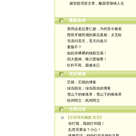
最新发布
· 英伟达老总黄仁勋，为何至今被老
· 西班牙难民潮的幕后真相：太无耻
· 无语问苍天，苍天问老川
· 要脸不？
· 如此赤裸裸的钱权交易！
· 四大股神，唯川普独尊！
· 杠杆不死，股难未已
友好链接
· 艺萌：艺萌的博客
· 绿岛阳光：绿岛阳光的博客
· 雪山下的绛珠草：雪山下的绛珠草
· 杭州阿立：杭州阿立
分类目录
【爪四哥的幽默,笑话】
· 你打我，我就打邻国！
· 乱世买黄金？小心！
· 终极笑话：妈妈打你支持哈马斯