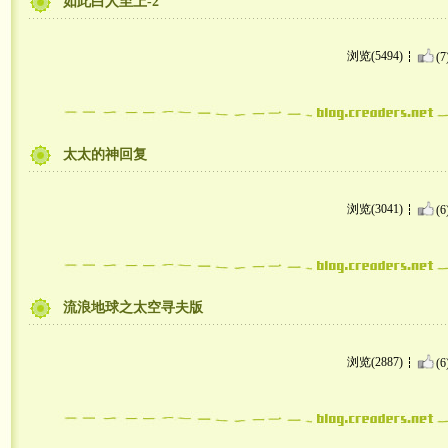
如此白人至上-2
浏览(5494)
(7
太太的神回复
浏览(3041)
(6
流浪地球之太空寻夫版
浏览(2887)
(6