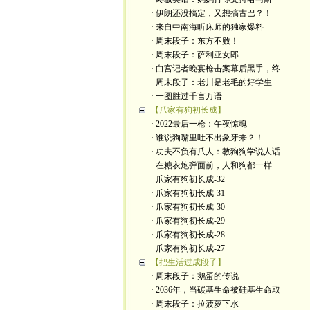
· 伊朗还没搞定，又想搞古巴？！
· 来自中南海听床师的独家爆料
· 周末段子：东方不败！
· 周末段子：萨利亚女郎
· 白宫记者晚宴枪击案幕后黑手，终
· 周末段子：老川是老毛的好学生
· 一图胜过千言万语
【爪家有狗初长成】
· 2022最后一枪：午夜惊魂
· 谁说狗嘴里吐不出象牙来？！
· 功夫不负有爪人：教狗狗学说人话
· 在糖衣炮弹面前，人和狗都一样
· 爪家有狗初长成-32
· 爪家有狗初长成-31
· 爪家有狗初长成-30
· 爪家有狗初长成-29
· 爪家有狗初长成-28
· 爪家有狗初长成-27
【把生活过成段子】
· 周末段子：鹅蛋的传说
· 2036年，当碳基生命被硅基生命取
· 周末段子：拉菠萝下水