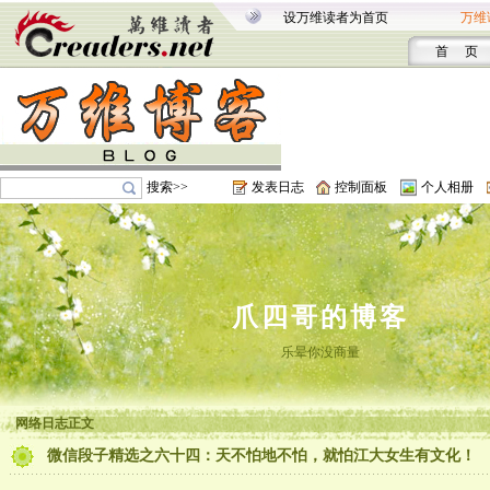
设万维读者为首页
万维
首 页
搜索>>
发表日志
控制面板
个人相册
爪四哥的博客
乐晕你没商量
网络日志正文
微信段子精选之六十四：天不怕地不怕，就怕江大女生有文化！