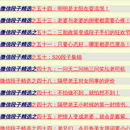
微信段子精选
之五十四：明明是太阳在耍流氓！
微信段子精选
之五十三：老婆与老婆的闺蜜都需要心疼
微信段子精选之
五十二：三胎政策变成段子手们的狂欢
微信段子精选
之五十一：只要心态好，哪里都是巴厘岛
微信段子精选
之五十：520段子集锦
微信段子精选之
四十九：一问天二问地三问笑坛老司机
微信段子精选之四十八：隔壁老王对女同事的评价
微信段子精选之
四十七：不怕做不到，就怕想不到！
微信段子精选
之四十六：隔壁老王小时候的第一封情书
微信段子精选之
四十五：把情人变成老婆，就会是酱紫
微信段子精选之四十四：弟兄们，今后夸美女用词要小