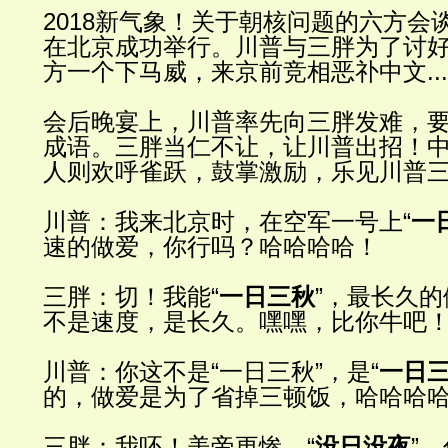
2018
新气象！关于朝核
问题的六方会
在北京成功举行。川普与三胖为了讨
方一个下马威，来京前竞相恶䃼中文
...
会后晚宴上，川普率先向三胖
发难，
成语。三胖当仁不让，让川普出招！
人则欢呼雀跃
，鼓掌激励，
乐见川普
川普：我来北京
时，在空军一号上
“
一
速的做
爱，你行吗？哈哈哈哈！
三胖：切！我能
“
一日三秋
”
，最
长久的
不是速度，是长久。嘿嘿，比你牛吧
川普：你
这不是
“
一日三秋
”
，是
“
一日
的，做爱是为了省掉三顿饭，哈哈哈
三胖：我
呸！美帝更惨，
“
没日没夜
”
，