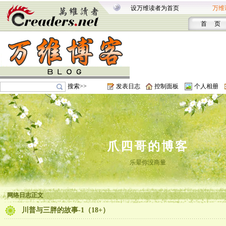
设万维读者为首页
万维
首 页
搜索>>
发表日志
控制面板
个人相册
爪四哥的博客
乐晕你没商量
网络日志正文
川普与三胖的故事-1（18+）