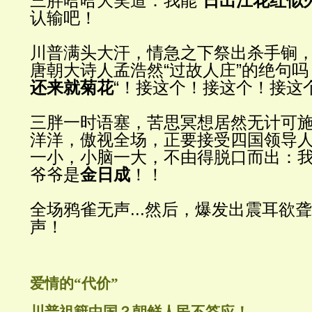
三胖哈哈大笑道：我能
“
日出江花
红似
认输吧！
川普
满头大汗，情急之下祭出杀手锏
唐朝大诗人孟浩然
“
过故人庄
”
的
绝句吗
还来就菊花
“
！接
这个！接这个！接这
三胖一
时语塞，苦思冥想居然无计可
洋洋，傲视全场，正要接受四国领导
一小，小
脑一大，不由得脱口而出：
爷爷是
金日成
！！
全
场鸦雀无声
...
然后，爆
发出震耳欲聋
声！
爱情的“代价”