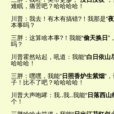
难眠，痛苦吧？哈哈哈哈！
川普：我去！有木有搞
错
?
！我那是
“
夜
本事吗？
三胖：
这算啥本事
?
！我能
“
偷天换日
”
吗？
川普霍然站起，吼道：我能
“
白日依山
哈哈哈！
三胖：嘿嘿，我能
“
日照香炉生紫烟
”
，
子！比不了吧？哈哈哈哈！
川普大声咆哮：我
..
我
..
我能
“
日落西山
个！