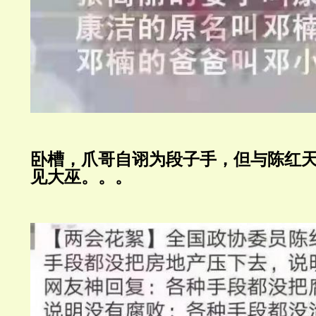
卧槽，爪哥自诩为段子手，但与陈红
见大巫。。。