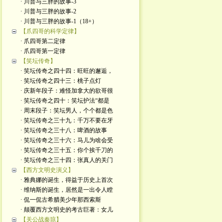
· 川普与三胖的故事-3
· 川普与三胖的故事-2
· 川普与三胖的故事-1（18+）
【爪四哥的科学定律】
· 爪四哥第二定律
· 爪四哥第一定律
【笑坛传奇】
· 笑坛传奇之四十四：旺旺的邂逅，
· 笑坛传奇之四十三：桃子点灯
· 庆新年段子：难怪加拿大的欲哥很
· 笑坛传奇之四十：笑坛护法“都是
· 周末段子：笑坛男人，个个都是色
· 笑坛传奇之三十九：千万不要在牙
· 笑坛传奇之三十八：啤酒的故事
· 笑坛传奇之三十六：马儿为啥会受
· 笑坛传奇之三十五：你个挨千刀的
· 笑坛传奇之三十四：张真人的关门
【西方文明史演义】
· 雅典娜的诞生，得益于历史上首次
· 维纳斯的诞生，居然是一出令人瞠
· 侃一侃古希腊美少年那西索斯
· 颠覆西方文明史的考古巨著：女儿
【关公战秦琼】