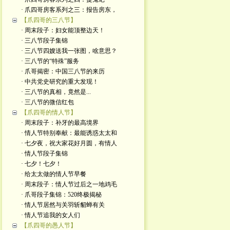
· 爪四哥房客系列之三：报告房东，
【爪四哥的三八节】
· 周末段子：妇女能顶整边天！
· 三八节段子集锦
· 三八节四嫂送我一张图，啥意思？
· 三八节的“特殊”服务
· 爪哥揭密：中国三八节的来历
· 中共党史研究的重大发现！
· 三八节的真相，竟然是...
· 三八节的微信红包
【爪四哥的情人节】
· 周末段子：补牙的最高境界
· 情人节特别奉献：最能诱惑太太和
· 七夕夜，祝大家花好月圆，有情人
· 情人节段子集锦
· 七夕！七夕！
· 给太太做的情人节早餐
· 周末段子：情人节过后之一地鸡毛
· 爪哥段子集锦：520终极揭秘
· 情人节居然与关羽斩貂蝉有关
· 情人节追我的女人们
【爪四哥的愚人节】