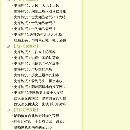
· 史海钩沉：大风！大风！大风！
· 史海钩沉：周幽王烽火戏诸侯真相
· 史海钩沉：士为知己者死-3（大结
· 史海钩沉：士为知己者死-2
· 史海钩沉：士为知己者死-1
· 史海钩沉: 送钟为何让华人忌讳?
· 杠精上头：与司马迁杠一杠，还原
【爪四哥侃西汉】
· 史海钩沉：古往今来沁园春
· 史海钩沉：说说中国的达芬奇
· 史海钩沉：说说第五伦的故事
· 史海钩沉：广场舞的来历
· 史海钩沉：历史上最牛的刺客
· 史海钩沉：爱到尽头，覆水难收。
· 史海钩沉：阴差阳错地自投罗网，
· 史海钩沉:中国历史上最令人发指
· 西汉演义再演义：缇萦救父真相揭
· 西汉演义再演义：见钱“眼”开说邓
【爪四哥寻宝记】
· 晒晒俺在台北旅游时淘的宝贝
· 想炒比特币，手头有点紧，贱卖几
· 晒晒俺从国内淘的宝贝-5