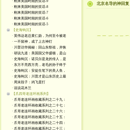
· 刚来美国时闹的笑话-9
北京名导的神回复
· 刚来美国时闹的笑话-8
· 刚来美国时闹的笑话-7
· 刚来美国时闹的笑话-6
· 刚来美国时闹的笑话-5
【史海钩沉】
· 英伟达老总黄仁勋，为何至今被老
· 一不留神，成了上古神灯
· 川普访华揭秘：回山东祭祖，并恢
· 胡说九道：美国国父华盛顿，是山
· 史海钩沉：诺贝尔是龙的传人，是
· 东方不亮西方亮，老毛的孙子终于
· 史海钩沉：安徒生笔下的美人鱼，
· 史海钩沉：川普才是山东历史上最
· 周末段子：鸡飞蛋打
· 说说花木兰
【爪四哥老连环画系列】
· 爪哥老连环画收藏系列之二十九：
· 爪哥老连环画收藏系列之二十七：
· 爪哥老连环画收藏系列之二十六：
· 爪哥老连环画收藏系列之二十五：
· 爪哥老连环画收藏系列之二十四：
· 爪哥老连环画收藏系列之二十三：