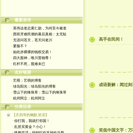
最新发布
嬉笑怒骂皆文章，酸甜苦辣铸人生
· 英伟达老总黄仁勋，为何至今被老
· 西班牙难民潮的幕后真相：太无耻
高手在民间！
· 无语问苍天，苍天问老川
· 要脸不？
· 如此赤裸裸的钱权交易！
· 四大股神，唯川普独尊！
· 杠杆不死，股难未已
友好链接
· 艺萌：艺萌的博客
成语新解：闻过则
· 绿岛阳光：绿岛阳光的博客
· 雪山下的绛珠草：雪山下的绛珠草
· 杭州阿立：杭州阿立
分类目录
【爪四哥的幽默,笑话】
· 你打我，我就打邻国！
· 乱世买黄金？小心！
笑侃中国文字：万
· 终极笑话：妈妈打你支持哈马斯