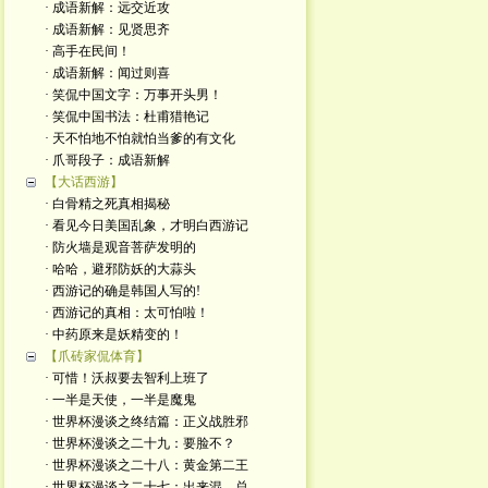
· 成语新解：远交近攻
· 成语新解：见贤思齐
· 高手在民间！
· 成语新解：闻过则喜
· 笑侃中国文字：万事开头男！
· 笑侃中国书法：杜甫猎艳记
· 天不怕地不怕就怕当爹的有文化
· 爪哥段子：成语新解
【大话西游】
· 白骨精之死真相揭秘
· 看见今日美国乱象，才明白西游记
· 防火墙是观音菩萨发明的
· 哈哈，避邪防妖的大蒜头
· 西游记的确是韩国人写的!
· 西游记的真相：太可怕啦！
· 中药原来是妖精变的！
【爪砖家侃体育】
· 可惜！沃叔要去智利上班了
· 一半是天使，一半是魔鬼
· 世界杯漫谈之终结篇：正义战胜邪
· 世界杯漫谈之二十九：要脸不？
· 世界杯漫谈之二十八：黄金第二王
· 世界杯漫谈之二十七：出来混，总