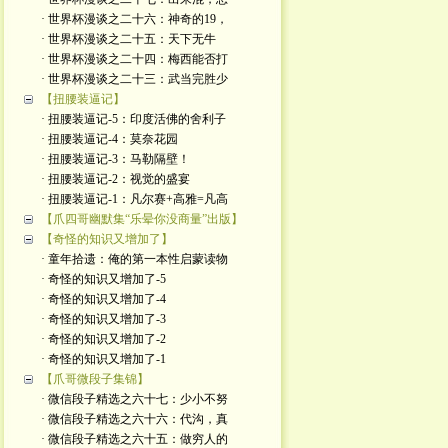
· 世界杯漫谈之二十六：神奇的19，
· 世界杯漫谈之二十五：天下无牛
· 世界杯漫谈之二十四：梅西能否打
· 世界杯漫谈之二十三：武当完胜少
【扭腰装逼记】
· 扭腰装逼记-5：印度活佛的舍利子
· 扭腰装逼记-4：莫奈花园
· 扭腰装逼记-3：马勒隔壁！
· 扭腰装逼记-2：视觉的盛宴
· 扭腰装逼记-1：凡尔赛+高雅=凡高
【爪四哥幽默集“乐晕你没商量”出版】
【奇怪的知识又增加了】
· 童年拾遗：俺的第一本性启蒙读物
· 奇怪的知识又增加了-5
· 奇怪的知识又增加了-4
· 奇怪的知识又增加了-3
· 奇怪的知识又增加了-2
· 奇怪的知识又增加了-1
【爪哥微段子集锦】
· 微信段子精选之六十七：少小不努
· 微信段子精选之六十六：代沟，真
· 微信段子精选之六十五：做穷人的