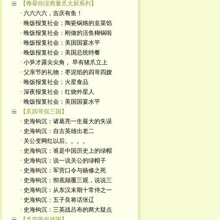
【馋晕你没商量爪大厨系列】
· 六六六六，吉庆有鱼！
· 晚饭报复社会：陶瓷锅烙的韭菜馅
· 晚饭报复社会：刚做的活鱼糊锅啦
· 晚饭报复社会：美国国宴水平
· 晚饭报复社会：美国总统特餐
· 小笋才露尖尖角， 早有猪爪立上
· 父亲节的礼物：枣泥馅的四哥四嫂
· 晚饭报复社会：火星食品
· 深夜报复社会：红烧外星人
· 晚饭报复社会：美国国宴水平
【爪四哥侃三国】
· 史海钩沉：诸葛亮一生最大的失误
· 史海钩沉：自古英雄出老二
· 关公变网红以后。。。。
· 史海钩沉：谁是中国历史上的绿帽
· 史海钩沉：说一说关公的绿帽子
· 史海钩沉：军营口令与杨修之死
· 史海钩沉：彻底颠覆三观，说说三
· 史海钩沉：从东汉末期十常侍之一
· 史海钩沉：五子良将话张辽
· 史海钩沉：三英战吕布的两大疑点
【爪四哥侃战国】