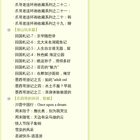
· 爪哥老连环画收藏系列之二十二：
· 爪哥老连环画收藏系列之二十一：
· 爪哥老连环画收藏系列之二十：韩
· 爪哥老连环画收藏系列之十九：聊
【游山玩水篇】
· 回国札记-7：京华随想录
· 回国札记-6：北大未名湖观鱼记
· 回国札记-5：人生自古谁无脂，留
· 回国札记-4：秋色赋·海淀公园
· 回国札记-3：瞧这孙子，滑得多好
· 回国札记-2：语言的“魅力”
· 回国札记-1：在桦加沙面前，俺甘
· 墨西哥游记之五：如此“adult onl
· 墨西哥游记之四：水土不服？早就
· 墨西哥游记之三：亲身体验偷渡的
【爪四哥的诗词，歌赋】
· 川普中国行：Once upon a dream
· 周末段子：撸比奥，别为我哭泣
· 周末随笔：天边有朵马做的云
· 情人节段子集锦
· 雪染的风采
· 圣诞快乐-逍遥游