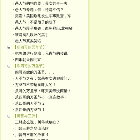
· 愚人节的狗血剧：母女共事一夫
· 愚人节专题：信，还是不信？
· 突发！美国刚刚发生军事政变，军
· 愚人节：不是段子的段子
· 愚人节段子集锦：西朝鲜PK北朝鲜
· 谁是搞乱欧州的黑手
· 愚人节真实笑话
【爪四哥的元宵节】
· 把忽悠进行到底：元宵节的传说
· 四爪朝天闹元宵
【爪四哥的万圣节】
· 四哥四嫂的万圣节。。。
· 万圣节之夜，如果有女逃犯敲门儿
· 万圣节不带这麽吓人的！
· 爪哥的万圣节：吓哭美帝没商量！
· 爪四哥的万圣节-3 （真实故事）
· 爪四哥的万圣节-2
· 爪四哥的万圣节-1
【川普与三胖】
· 三胖这么说，川爷就放心了
· 川普三胖之华山论吹
· 川普与三胖的故事-4