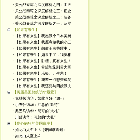
· 关公战秦琼之深度解析之四：由天
· 关公战秦琼之深度解析之三：正史
· 关公战秦琼之深度解析之二：装备
· 关公战秦琼之深度解析之一：从罗
【如果有来生】
· 【如果有来生】我愿做个日本美厨
· 【如果有来生】我愿意做我的小三
· 【如果有来生】想做王者荣耀中，
· 【如果有来生】如果中了，我就相
· 【如果有来生】卧槽，真有来生！
· 【如果有来生】希望能见到常大哥
· 【如果有来生】乐极。。生悲！
· 【如果有来生】我差一点想变成琵
· 【如果有来生】我还要与四嫂做夫
【历届美国总统访华最爱】
· 克林顿访华：如此喜好（18+）
· 小布什访华：江总的“款待”
· 奥巴马访华：胡哥的“大礼”
· 川普访华：习总的“大礼”
【丧心病狂的美国白左】
· 如此白人至上-3（兼问求真知）
· 如此白人至上-2