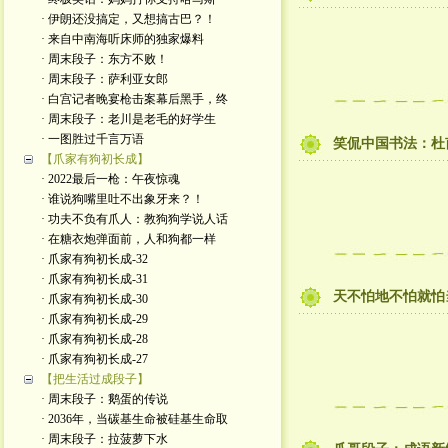
· 伊朗还没搞定，又想搞古巴？！
· 来自中南海听床师的独家爆料
· 周末段子：东方不败！
· 周末段子：萨利亚女郎
· 白宫记者晚宴枪击案幕后黑手，终
· 周末段子：老川是老毛的好学生
· 一图胜过千言万语
笑侃中国书法：杜
【爪家有狗初长成】
· 2022最后一枪：午夜惊魂
· 谁说狗嘴里吐不出象牙来？！
· 功夫不负有爪人：教狗狗学说人话
· 在糖衣炮弹面前，人和狗都一样
· 爪家有狗初长成-32
· 爪家有狗初长成-31
天不怕地不怕就怕
· 爪家有狗初长成-30
· 爪家有狗初长成-29
· 爪家有狗初长成-28
· 爪家有狗初长成-27
【把生活过成段子】
· 周末段子：鹅蛋的传说
· 2036年，当碳基生命被硅基生命取
· 周末段子：拉菠萝下水