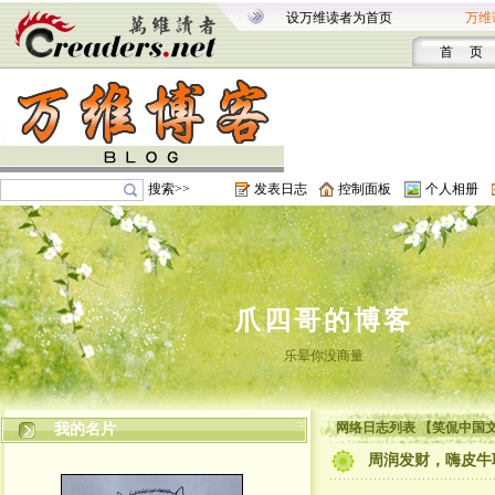
设万维读者为首页
万维
首 页
搜索>>
发表日志
控制面板
个人相册
爪四哥的博客
乐晕你没商量
网络日志列表 【笑侃中国
我的名片
周润发财，嗨皮牛