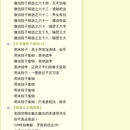
· 微信段子精选之六十四：天不怕地
· 微信段子精选之六十三：谁能把这
· 微信段子精选之六十二：男女有别
· 微信段子精选之六十一：撒谎有益
· 微信段子精选之六十：隔壁王大爷
· 微信段子精选之五十九：隔壁王大
· 微信段子精选之五十八：隔壁王大
【爪哥微段子集锦-2】
· 周末段子：高士早苗这表情，似乎
· 周末段子集锦：美伊战争
· 微信段子集锦：美伊战争
· 美伊战争，让段子手们的春天提前
· 周末段子：一图胜过千言万语
· 周末段子集锦
· 周末段子集锦
· 周末段子集锦
· 周末段子集锦
· 周末段子集锦：打老婆犯法，除非
【偶滴太太偶滴爱】
· 美国华裔在极左极右的夹缝里求生
· 你可真会装蒜！
· 520特别奉献：牙医的优点18+