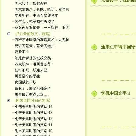
爪哥段子：成语新
· 周末段子：如此杂种
· 周末随想录：长跑，嗑药，麦当劳
· 华夏新春：中西合璧迎马年
· 这年头，鸭子都变教授了
· 圣诞夜拍案惊奇：一不留神，爪四
【爪四哥的散文，随笔】
· 西班牙难民潮的幕后真相：太无耻
· 无语问苍天，苍天问老川
歪果仁申请中国绿
· 要脸不？
· 如此赤裸裸的钱权交易！
· 四大股神，唯川普独尊！
· 杠杆不死，股难未已
· 川普是个好学生
· 卖国贼的下场
· 赢麻了，四个爪都麻了
笑侃中国文字-1
· 川普最近有点儿烦....
【刚来美国时闹的笑话】
· 刚来美国时闹的笑话-14
· 刚来美国时闹的笑话-13
· 刚来美国时闹的笑话-12
· 刚来美国时闹的笑话-11
· 刚来美国时闹的笑话-10