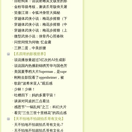
· 目瞪狗呆：说说射雕英文版里的那
· 金粉等级考核，兼谈爪哥版倚天屠
· 笑傲江湖：令狐冲身世大揭秘
· 穿越体武侠小说：梅花步摇簪（下
· 穿越体武侠小说：梅花步摇簪（中
· 穿越体武侠小说：梅花步摇簪（上
· 微型武侠小说：侠骨丹心照春秋
· 问世间情为何物: 忆金庸
· 三胖二蛋，中美折腰
【爪四哥的影视世界】
· 说说播放量超过5亿次的AI生成影
· 说说国内热播剧锦绣芳华与国色芳
· 美国夏季档大片Superman，是supe
· 刚刚去影院看了oppenheimer，被
· 歌剧“波希米亚人”观后感
· 少林！少林！
· 吐槽四下：妈的多重宇宙！
· 谈谈对同桌的三点看法
· 感恩节“一锅乱炖”之三：科幻大片
· 看完“三生三世十里桃花”的四点感
【天不怕地不怕就怕爪哥有文化】
· 天不怕地不怕就怕爪哥有文化-7
· 天不怕地不怕就怕爪哥有文化-6