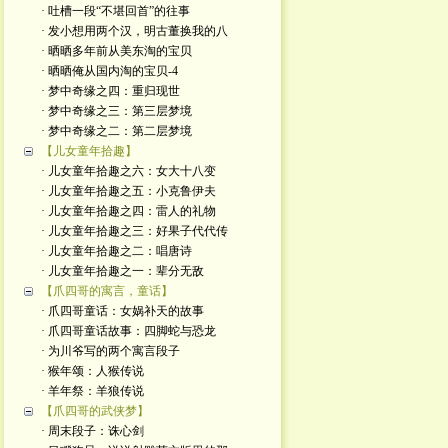
· 吐槽一段“不堪回首”的往事
· 发小想用两个汉，明古董换我的八
· 晒晒多年前从美东淘的宝贝
· 晒晒俺从国内淘的宝贝-4
· 梦中奇缘之四：重归现世
· 梦中奇缘之三：第三层梦境
· 梦中奇缘之二：第二层梦境
【儿女童年拾趣】
· 儿女童年拾趣之六：女大十八变
· 儿女童年拾趣之五：小克鲁伊夫
· 儿女童年拾趣之四：雷人的礼物
· 儿女童年拾趣之三：好果子代代传
· 儿女童年拾趣之二：唱唐诗
· 儿女童年拾趣之一：辈分无敌
【爪四哥的寓言，童话】
· 爪四哥童话：女娲补天的故事
· 爪四哥童话故事：四脚蛇与恐龙
· 为川爷写的两个寓言段子
· 猴年颂：人猴传说
· 羊年祭：羊狼传说
【爪四哥的武侠梦】
· 周末段子：诛心剑