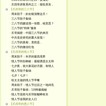
· 爪四哥房客系列之三：报告房东，
【爪四哥的三八节】
· 周末段子：妇女能顶整边天！
· 三八节段子集锦
· 三八节四嫂送我一张图，啥意思？
· 三八节的“特殊”服务
· 爪哥揭密：中国三八节的来历
· 中共党史研究的重大发现！
· 三八节的真相，竟然是...
· 三八节的微信红包
【爪四哥的情人节】
· 周末段子：补牙的最高境界
· 情人节特别奉献：最能诱惑太太和
· 七夕夜，祝大家花好月圆，有情人
· 情人节段子集锦
· 七夕！七夕！
· 给太太做的情人节早餐
· 周末段子：情人节过后之一地鸡毛
· 爪哥段子集锦：520终极揭秘
· 情人节居然与关羽斩貂蝉有关
· 情人节追我的女人们
【爪四哥的愚人节】