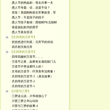
· 愚人节的狗血剧：母女共事一夫
· 愚人节专题：信，还是不信？
· 突发！美国刚刚发生军事政变，军
· 愚人节：不是段子的段子
· 愚人节段子集锦：西朝鲜PK北朝鲜
· 谁是搞乱欧州的黑手
· 愚人节真实笑话
【爪四哥的元宵节】
· 把忽悠进行到底：元宵节的传说
· 四爪朝天闹元宵
【爪四哥的万圣节】
· 四哥四嫂的万圣节。。。
· 万圣节之夜，如果有女逃犯敲门儿
· 万圣节不带这麽吓人的！
· 爪哥的万圣节：吓哭美帝没商量！
· 爪四哥的万圣节-3 （真实故事）
· 爪四哥的万圣节-2
· 爪四哥的万圣节-1
【川普与三胖】
· 三胖这么说，川爷就放心了
· 川普三胖之华山论吹
· 川普与三胖的故事-4