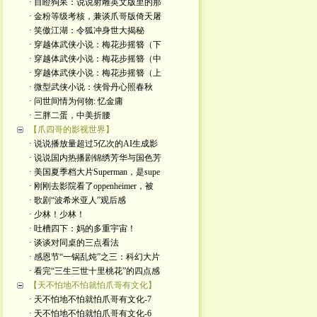
· 目瞪狗呆：说说射雕英文版里的那
· 金粉等级考核，兼谈爪哥版倚天屠
· 笑傲江湖：令狐冲身世大揭秘
· 穿越体武侠小说：梅花步摇簪（下
· 穿越体武侠小说：梅花步摇簪（中
· 穿越体武侠小说：梅花步摇簪（上
· 微型武侠小说：侠骨丹心照春秋
· 问世间情为何物: 忆金庸
· 三胖二蛋，中美折腰
【爪四哥的影视世界】
· 说说播放量超过5亿次的AI生成影
· 说说国内热播剧锦绣芳华与国色芳
· 美国夏季档大片Superman，是supe
· 刚刚去影院看了oppenheimer，被
· 歌剧“波希米亚人”观后感
· 少林！少林！
· 吐槽四下：妈的多重宇宙！
· 谈谈对同桌的三点看法
· 感恩节“一锅乱炖”之三：科幻大片
· 看完“三生三世十里桃花”的四点感
【天不怕地不怕就怕爪哥有文化】
· 天不怕地不怕就怕爪哥有文化-7
· 天不怕地不怕就怕爪哥有文化-6