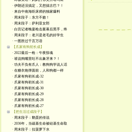
· 伊朗还没搞定，又想搞古巴？！
· 来自中南海听床师的独家爆料
· 周末段子：东方不败！
· 周末段子：萨利亚女郎
· 白宫记者晚宴枪击案幕后黑手，终
· 周末段子：老川是老毛的好学生
· 一图胜过千言万语
【爪家有狗初长成】
· 2022最后一枪：午夜惊魂
· 谁说狗嘴里吐不出象牙来？！
· 功夫不负有爪人：教狗狗学说人话
· 在糖衣炮弹面前，人和狗都一样
· 爪家有狗初长成-32
· 爪家有狗初长成-31
· 爪家有狗初长成-30
· 爪家有狗初长成-29
· 爪家有狗初长成-28
· 爪家有狗初长成-27
【把生活过成段子】
· 周末段子：鹅蛋的传说
· 2036年，当碳基生命被硅基生命取
· 周末段子：拉菠萝下水