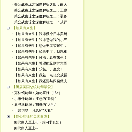
· 关公战秦琼之深度解析之四：由天
· 关公战秦琼之深度解析之三：正史
· 关公战秦琼之深度解析之二：装备
· 关公战秦琼之深度解析之一：从罗
【如果有来生】
· 【如果有来生】我愿做个日本美厨
· 【如果有来生】我愿意做我的小三
· 【如果有来生】想做王者荣耀中，
· 【如果有来生】如果中了，我就相
· 【如果有来生】卧槽，真有来生！
· 【如果有来生】希望能见到常大哥
· 【如果有来生】乐极。。生悲！
· 【如果有来生】我差一点想变成琵
· 【如果有来生】我还要与四嫂做夫
【历届美国总统访华最爱】
· 克林顿访华：如此喜好（18+）
· 小布什访华：江总的“款待”
· 奥巴马访华：胡哥的“大礼”
· 川普访华：习总的“大礼”
【丧心病狂的美国白左】
· 如此白人至上-3（兼问求真知）
· 如此白人至上-2