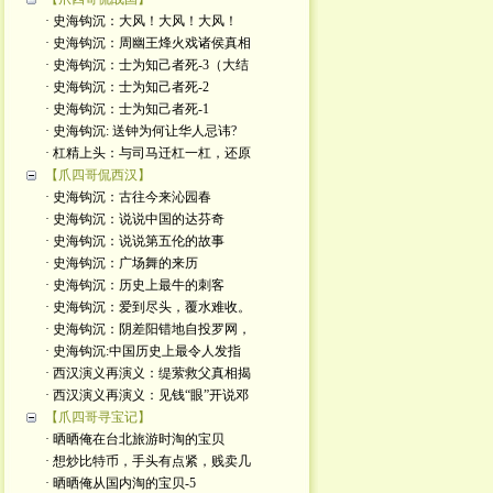
· 史海钩沉：大风！大风！大风！
· 史海钩沉：周幽王烽火戏诸侯真相
· 史海钩沉：士为知己者死-3（大结
· 史海钩沉：士为知己者死-2
· 史海钩沉：士为知己者死-1
· 史海钩沉: 送钟为何让华人忌讳?
· 杠精上头：与司马迁杠一杠，还原
【爪四哥侃西汉】
· 史海钩沉：古往今来沁园春
· 史海钩沉：说说中国的达芬奇
· 史海钩沉：说说第五伦的故事
· 史海钩沉：广场舞的来历
· 史海钩沉：历史上最牛的刺客
· 史海钩沉：爱到尽头，覆水难收。
· 史海钩沉：阴差阳错地自投罗网，
· 史海钩沉:中国历史上最令人发指
· 西汉演义再演义：缇萦救父真相揭
· 西汉演义再演义：见钱“眼”开说邓
【爪四哥寻宝记】
· 晒晒俺在台北旅游时淘的宝贝
· 想炒比特币，手头有点紧，贱卖几
· 晒晒俺从国内淘的宝贝-5