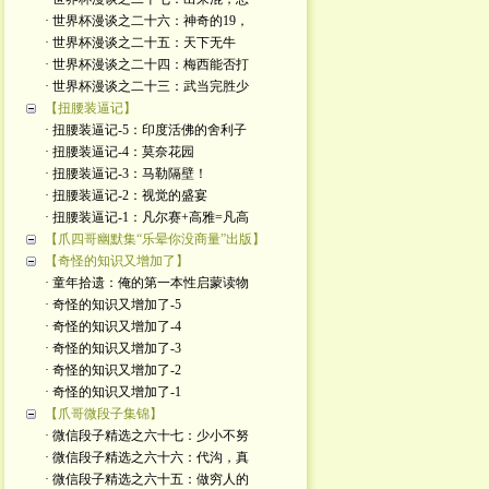
· 世界杯漫谈之二十六：神奇的19，
· 世界杯漫谈之二十五：天下无牛
· 世界杯漫谈之二十四：梅西能否打
· 世界杯漫谈之二十三：武当完胜少
【扭腰装逼记】
· 扭腰装逼记-5：印度活佛的舍利子
· 扭腰装逼记-4：莫奈花园
· 扭腰装逼记-3：马勒隔壁！
· 扭腰装逼记-2：视觉的盛宴
· 扭腰装逼记-1：凡尔赛+高雅=凡高
【爪四哥幽默集“乐晕你没商量”出版】
【奇怪的知识又增加了】
· 童年拾遗：俺的第一本性启蒙读物
· 奇怪的知识又增加了-5
· 奇怪的知识又增加了-4
· 奇怪的知识又增加了-3
· 奇怪的知识又增加了-2
· 奇怪的知识又增加了-1
【爪哥微段子集锦】
· 微信段子精选之六十七：少小不努
· 微信段子精选之六十六：代沟，真
· 微信段子精选之六十五：做穷人的