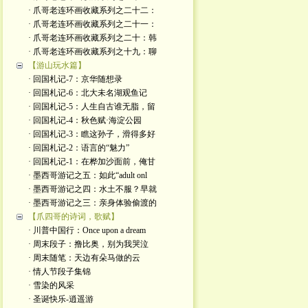
· 爪哥老连环画收藏系列之二十二：
· 爪哥老连环画收藏系列之二十一：
· 爪哥老连环画收藏系列之二十：韩
· 爪哥老连环画收藏系列之十九：聊
【游山玩水篇】
· 回国札记-7：京华随想录
· 回国札记-6：北大未名湖观鱼记
· 回国札记-5：人生自古谁无脂，留
· 回国札记-4：秋色赋·海淀公园
· 回国札记-3：瞧这孙子，滑得多好
· 回国札记-2：语言的“魅力”
· 回国札记-1：在桦加沙面前，俺甘
· 墨西哥游记之五：如此“adult onl
· 墨西哥游记之四：水土不服？早就
· 墨西哥游记之三：亲身体验偷渡的
【爪四哥的诗词，歌赋】
· 川普中国行：Once upon a dream
· 周末段子：撸比奥，别为我哭泣
· 周末随笔：天边有朵马做的云
· 情人节段子集锦
· 雪染的风采
· 圣诞快乐-逍遥游