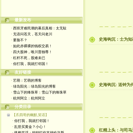
最新发布
· 西班牙难民潮的幕后真相：太无耻
· 无语问苍天，苍天问老川
史海钩沉：士为知己
· 要脸不？
· 如此赤裸裸的钱权交易！
· 四大股神，唯川普独尊！
· 杠杆不死，股难未已
· 你打我，我就打邻国！
友好链接
· 艺萌：艺萌的博客
史海钩沉: 送钟为
· 绿岛阳光：绿岛阳光的博客
· 雪山下的绛珠草：雪山下的绛珠草
· 杭州阿立：杭州阿立
分类目录
【爪四哥的幽默,笑话】
· 你打我，我就打邻国！
· 乱世买黄金？小心！
杠精上头：与司马
· 终极笑话：妈妈打你支持哈马斯