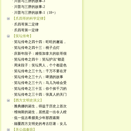
· 川普与三胖的故事-3
· 川普与三胖的故事-2
· 川普与三胖的故事-1（18+）
【爪四哥的科学定律】
· 爪四哥第二定律
· 爪四哥第一定律
【笑坛传奇】
· 笑坛传奇之四十四：旺旺的邂逅，
· 笑坛传奇之四十三：桃子点灯
· 庆新年段子：难怪加拿大的欲哥很
· 笑坛传奇之四十：笑坛护法“都是
· 周末段子：笑坛男人，个个都是色
· 笑坛传奇之三十九：千万不要在牙
· 笑坛传奇之三十八：啤酒的故事
· 笑坛传奇之三十六：马儿为啥会受
· 笑坛传奇之三十五：你个挨千刀的
· 笑坛传奇之三十四：张真人的关门
【西方文明史演义】
· 雅典娜的诞生，得益于历史上首次
· 维纳斯的诞生，居然是一出令人瞠
· 侃一侃古希腊美少年那西索斯
· 颠覆西方文明史的考古巨著：女儿
【关公战秦琼】