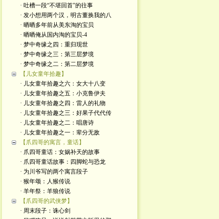
· 吐槽一段“不堪回首”的往事
· 发小想用两个汉，明古董换我的八
· 晒晒多年前从美东淘的宝贝
· 晒晒俺从国内淘的宝贝-4
· 梦中奇缘之四：重归现世
· 梦中奇缘之三：第三层梦境
· 梦中奇缘之二：第二层梦境
【儿女童年拾趣】
· 儿女童年拾趣之六：女大十八变
· 儿女童年拾趣之五：小克鲁伊夫
· 儿女童年拾趣之四：雷人的礼物
· 儿女童年拾趣之三：好果子代代传
· 儿女童年拾趣之二：唱唐诗
· 儿女童年拾趣之一：辈分无敌
【爪四哥的寓言，童话】
· 爪四哥童话：女娲补天的故事
· 爪四哥童话故事：四脚蛇与恐龙
· 为川爷写的两个寓言段子
· 猴年颂：人猴传说
· 羊年祭：羊狼传说
【爪四哥的武侠梦】
· 周末段子：诛心剑