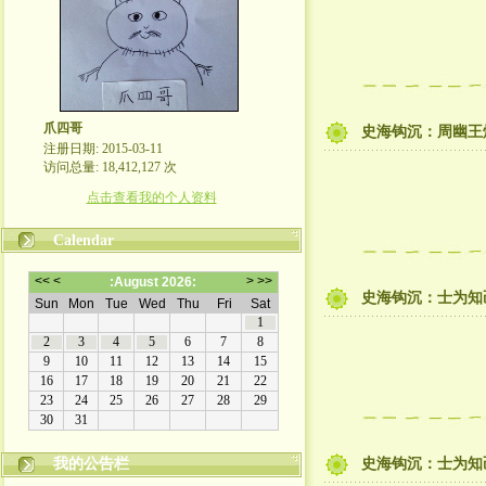
爪四哥
史海钩沉：周幽王
注册日期: 2015-03-11
访问总量: 18,412,127 次
点击查看我的个人资料
Calendar
史海钩沉：士为知
嬉笑怒骂皆文章，酸甜苦辣铸人生
我的公告栏
史海钩沉：士为知己