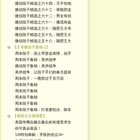
· 微信段子精选之六十四：天不怕地
· 微信段子精选之六十三：谁能把这
· 微信段子精选之六十二：男女有别
· 微信段子精选之六十一：撒谎有益
· 微信段子精选之六十：隔壁王大爷
· 微信段子精选之五十九：隔壁王大
· 微信段子精选之五十八：隔壁王大
【爪哥微段子集锦-2】
· 周末段子：高士早苗这表情，似乎
· 周末段子集锦：美伊战争
· 微信段子集锦：美伊战争
· 美伊战争，让段子手们的春天提前
· 周末段子：一图胜过千言万语
· 周末段子集锦
· 周末段子集锦
· 周末段子集锦
· 周末段子集锦
· 周末段子集锦：打老婆犯法，除非
【偶滴太太偶滴爱】
· 美国华裔在极左极右的夹缝里求生
· 你可真会装蒜！
· 520特别奉献：牙医的优点18+