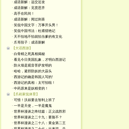
· 成语新解：远交近攻
· 成语新解：见贤思齐
· 高手在民间！
· 成语新解：闻过则喜
· 笑侃中国文字：万事开头男！
· 笑侃中国书法：杜甫猎艳记
· 天不怕地不怕就怕当爹的有文化
· 爪哥段子：成语新解
【大话西游】
· 白骨精之死真相揭秘
· 看见今日美国乱象，才明白西游记
· 防火墙是观音菩萨发明的
· 哈哈，避邪防妖的大蒜头
· 西游记的确是韩国人写的!
· 西游记的真相：太可怕啦！
· 中药原来是妖精变的！
【爪砖家侃体育】
· 可惜！沃叔要去智利上班了
· 一半是天使，一半是魔鬼
· 世界杯漫谈之终结篇：正义战胜邪
· 世界杯漫谈之二十九：要脸不？
· 世界杯漫谈之二十八：黄金第二王
· 世界杯漫谈之二十七：出来混，总