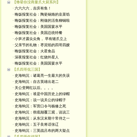
【馋晕你没商量爪大厨系列】
· 六六六六，吉庆有鱼！
· 晚饭报复社会：陶瓷锅烙的韭菜馅
· 晚饭报复社会：刚做的活鱼糊锅啦
· 晚饭报复社会：美国国宴水平
· 晚饭报复社会：美国总统特餐
· 小笋才露尖尖角， 早有猪爪立上
· 父亲节的礼物：枣泥馅的四哥四嫂
· 晚饭报复社会：火星食品
· 深夜报复社会：红烧外星人
· 晚饭报复社会：美国国宴水平
【爪四哥侃三国】
· 史海钩沉：诸葛亮一生最大的失误
· 史海钩沉：自古英雄出老二
· 关公变网红以后。。。。
· 史海钩沉：谁是中国历史上的绿帽
· 史海钩沉：说一说关公的绿帽子
· 史海钩沉：军营口令与杨修之死
· 史海钩沉：彻底颠覆三观，说说三
· 史海钩沉：从东汉末期十常侍之一
· 史海钩沉：五子良将话张辽
· 史海钩沉：三英战吕布的两大疑点
【爪四哥侃战国】