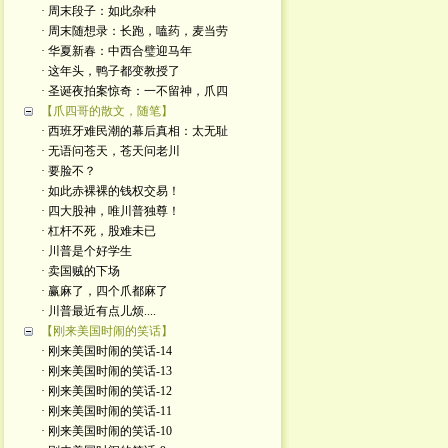
· 周末段子：如此杂种
· 周末随想录：长跑，嗑药，麦当劳
· 华夏新春：中西合璧迎马年
· 这年头，鸭子都变教授了
· 圣诞夜拍案惊奇：一不留神，爪四
【爪四哥的散文，随笔】
· 西班牙难民潮的幕后真相：太无耻
· 无语问苍天，苍天问老川
· 要脸不？
· 如此赤裸裸的钱权交易！
· 四大股神，唯川普独尊！
· 杠杆不死，股难未已
· 川普是个好学生
· 卖国贼的下场
· 赢麻了，四个爪都麻了
· 川普最近有点儿烦....
【刚来美国时闹的笑话】
· 刚来美国时闹的笑话-14
· 刚来美国时闹的笑话-13
· 刚来美国时闹的笑话-12
· 刚来美国时闹的笑话-11
· 刚来美国时闹的笑话-10