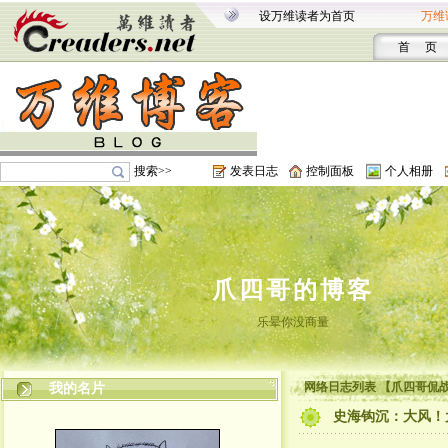
设万维读者为首页
万维
首 页
搜索>>
发表日志
控制面板
个人相册
爪四哥的博客
乐晕你没商量
网络日志列表 【爪四哥侃
我的名片
史海钩沉：大风！