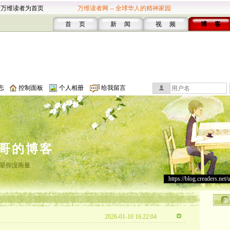
设万维读者为首页
万维读者网 -- 全球华人的精神家园
首 页
新 闻
视 频
博 客
志
控制面板
个人相册
给我留言
哥的博客
晕你没商量
https://blog.creaders.net/
2026-01-10 16:22:04