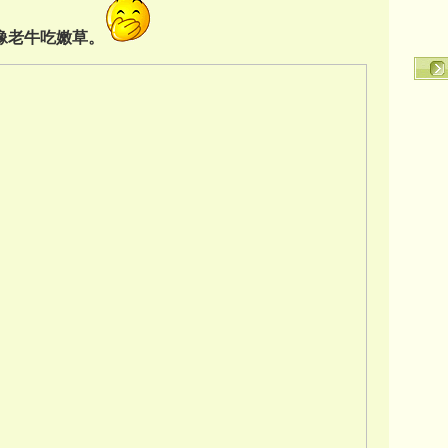
更像老牛吃嫩草。