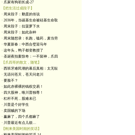
· 爪家有狗初长成-27
【把生活过成段子】
· 周末段子：鹅蛋的传说
· 2036年，当碳基生命被硅基生命取
· 周末段子：拉菠萝下水
· 周末段子：如此杂种
· 周末随想录：长跑，嗑药，麦当劳
· 华夏新春：中西合璧迎马年
· 这年头，鸭子都变教授了
· 圣诞夜拍案惊奇：一不留神，爪四
【爪四哥的散文，随笔】
· 西班牙难民潮的幕后真相：太无耻
· 无语问苍天，苍天问老川
· 要脸不？
· 如此赤裸裸的钱权交易！
· 四大股神，唯川普独尊！
· 杠杆不死，股难未已
· 川普是个好学生
· 卖国贼的下场
· 赢麻了，四个爪都麻了
· 川普最近有点儿烦....
【刚来美国时闹的笑话】
· 刚来美国时闹的笑话-14