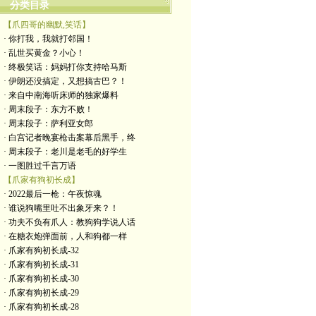
分类目录
【爪四哥的幽默,笑话】
· 你打我，我就打邻国！
· 乱世买黄金？小心！
· 终极笑话：妈妈打你支持哈马斯
· 伊朗还没搞定，又想搞古巴？！
· 来自中南海听床师的独家爆料
· 周末段子：东方不败！
· 周末段子：萨利亚女郎
· 白宫记者晚宴枪击案幕后黑手，终
· 周末段子：老川是老毛的好学生
· 一图胜过千言万语
【爪家有狗初长成】
· 2022最后一枪：午夜惊魂
· 谁说狗嘴里吐不出象牙来？！
· 功夫不负有爪人：教狗狗学说人话
· 在糖衣炮弹面前，人和狗都一样
· 爪家有狗初长成-32
· 爪家有狗初长成-31
· 爪家有狗初长成-30
· 爪家有狗初长成-29
· 爪家有狗初长成-28