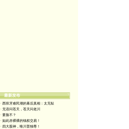
最新发布
· 西班牙难民潮的幕后真相：太无耻
· 无语问苍天，苍天问老川
· 要脸不？
· 如此赤裸裸的钱权交易！
· 四大股神，唯川普独尊！