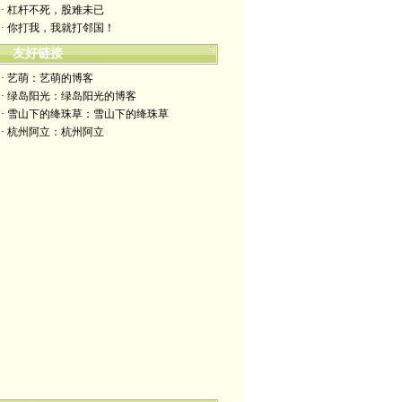
· 杠杆不死，股难未已
· 你打我，我就打邻国！
友好链接
· 艺萌：艺萌的博客
· 绿岛阳光：绿岛阳光的博客
· 雪山下的绛珠草：雪山下的绛珠草
· 杭州阿立：杭州阿立