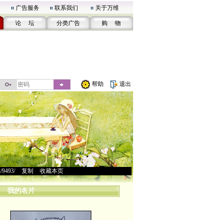
广告服务
联系我们
关于万维
论 坛
分类广告
购 物
帮助
退出
u/9493/
>
复制
>
收藏本页
我的名片