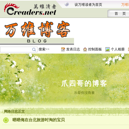
设万维读者为首页
万维
首 页
搜索>>
发表日志
控制面板
个人相册
爪四哥的博客
乐晕你没商量
网络日志正文
晒晒俺在台北旅游时淘的宝贝