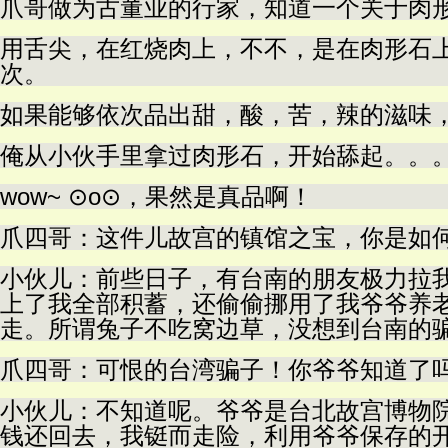
爪哥做为古董业的行家，知道一个关于肉
用舌尖，在红烧肉上，不不，是在肉形石
次。
如果能够依次品出甜，酸，苦，辣的滋味
俺从小伙手里拿过肉形石，开始舔起。。
wow~ ⊙o⊙，果然是真品啊！
爪四哥：这件儿故宫的镇馆之宝，你是如
小伙儿：前些日子，有台南的朋友极力拉
上了我全部积蓄，还偷偷挪用了我爷爷养
走。所谓兔子不吃窝边草，没想到台南的
爪四哥：可恨的台湾骗子！你爷爷知道了
小伙儿：不知道呢。爷爷是台北故宫博物
钱还回去，我铤而走险，利用爷爷保存的