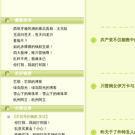
最新发布
· 西班牙难民潮的幕后真相：太无耻
· 无语问苍天，苍天问老川
共产党不仅能救中
· 要脸不？
· 如此赤裸裸的钱权交易！
· 四大股神，唯川普独尊！
· 杠杆不死，股难未已
· 你打我，我就打邻国！
友好链接
· 艺萌：艺萌的博客
川普闺女伊万卡与
· 绿岛阳光：绿岛阳光的博客
· 雪山下的绛珠草：雪山下的绛珠草
· 杭州阿立：杭州阿立
分类目录
【爪四哥的幽默,笑话】
· 你打我，我就打邻国！
· 乱世买黄金？小心！
昨天干了件特丢人的
· 终极笑话：妈妈打你支持哈马斯