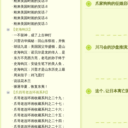
· 刚来美国时闹的笑话-9
爪家狗狗的征婚启
· 刚来美国时闹的笑话-8
· 刚来美国时闹的笑话-7
· 刚来美国时闹的笑话-6
· 刚来美国时闹的笑话-5
【史海钩沉】
· 一不留神，成了上古神灯
· 川普访华揭秘：回山东祭祖，并恢
· 胡说九道：美国国父华盛顿，是山
川习会的沙盘推演
· 史海钩沉：诺贝尔是龙的传人，是
· 东方不亮西方亮，老毛的孙子终于
· 史海钩沉：安徒生笔下的美人鱼，
· 史海钩沉：川普才是山东历史上最
· 周末段子：鸡飞蛋打
· 说说花木兰
· 驱逐华夏，恢复东夷！
这个..让日本离亡
【爪四哥老连环画系列】
· 爪哥老连环画收藏系列之二十九：
· 爪哥老连环画收藏系列之二十七：
· 爪哥老连环画收藏系列之二十六：
· 爪哥老连环画收藏系列之二十五：
· 爪哥老连环画收藏系列之二十四：
· 爪哥老连环画收藏系列之二十三：