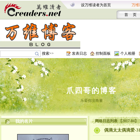
设万维读者为首页
万维
首 页
搜索>>
发表日志
控制面板
个人相册
爪四哥的博客
乐晕你没商量
网络日志列表 【2017-04】
我的名片
偶滴太太偶滴爱-3