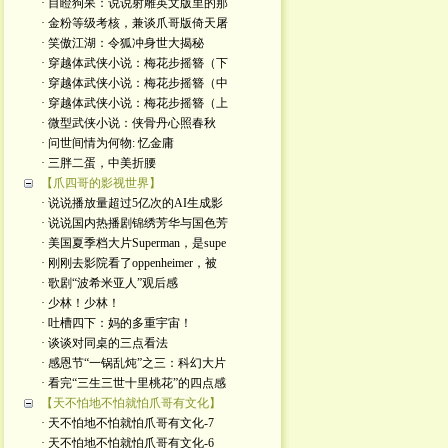
· 目瞪狗呆：说说射雕英文版里的那
· 金粉等级考核，兼谈爪哥版倚天屠
· 笑傲江湖：令狐冲身世大揭秘
· 穿越体武侠小说：梅花步摇簪（下
· 穿越体武侠小说：梅花步摇簪（中
· 穿越体武侠小说：梅花步摇簪（上
· 微型武侠小说：侠骨丹心照春秋
· 问世间情为何物: 忆金庸
· 三胖二蛋，中美折腰
【爪四哥的影视世界】
· 说说播放量超过5亿次的AI生成影
· 说说国内热播剧锦绣芳华与国色芳
· 美国夏季档大片Superman，是supe
· 刚刚去影院看了oppenheimer，被
· 歌剧“波希米亚人”观后感
· 少林！少林！
· 吐槽四下：妈的多重宇宙！
· 谈谈对同桌的三点看法
· 感恩节“一锅乱炖”之三：科幻大片
· 看完“三生三世十里桃花”的四点感
【天不怕地不怕就怕爪哥有文化】
· 天不怕地不怕就怕爪哥有文化-7
· 天不怕地不怕就怕爪哥有文化-6