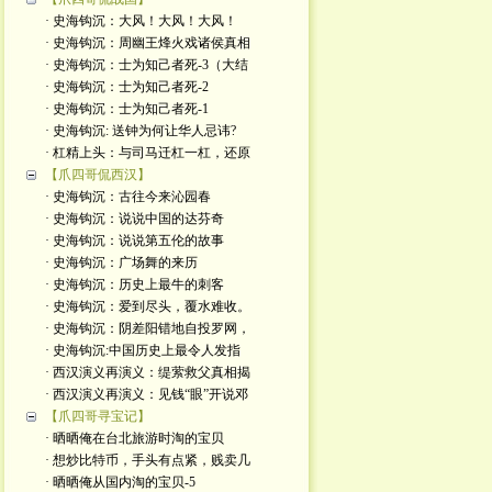
· 史海钩沉：大风！大风！大风！
· 史海钩沉：周幽王烽火戏诸侯真相
· 史海钩沉：士为知己者死-3（大结
· 史海钩沉：士为知己者死-2
· 史海钩沉：士为知己者死-1
· 史海钩沉: 送钟为何让华人忌讳?
· 杠精上头：与司马迁杠一杠，还原
【爪四哥侃西汉】
· 史海钩沉：古往今来沁园春
· 史海钩沉：说说中国的达芬奇
· 史海钩沉：说说第五伦的故事
· 史海钩沉：广场舞的来历
· 史海钩沉：历史上最牛的刺客
· 史海钩沉：爱到尽头，覆水难收。
· 史海钩沉：阴差阳错地自投罗网，
· 史海钩沉:中国历史上最令人发指
· 西汉演义再演义：缇萦救父真相揭
· 西汉演义再演义：见钱“眼”开说邓
【爪四哥寻宝记】
· 晒晒俺在台北旅游时淘的宝贝
· 想炒比特币，手头有点紧，贱卖几
· 晒晒俺从国内淘的宝贝-5