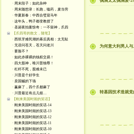
偶滴太太偶滴爱-2
· 周末段子：如此杂种
· 周末随想录：长跑，嗑药，麦当劳
· 华夏新春：中西合璧迎马年
· 这年头，鸭子都变教授了
· 圣诞夜拍案惊奇：一不留神，爪四
【爪四哥的散文，随笔】
· 西班牙难民潮的幕后真相：太无耻
· 无语问苍天，苍天问老川
为何意大利男人与
· 要脸不？
· 如此赤裸裸的钱权交易！
· 四大股神，唯川普独尊！
· 杠杆不死，股难未已
· 川普是个好学生
· 卖国贼的下场
· 赢麻了，四个爪都麻了
转基因技术造就党
· 川普最近有点儿烦....
【刚来美国时闹的笑话】
· 刚来美国时闹的笑话-14
· 刚来美国时闹的笑话-13
· 刚来美国时闹的笑话-12
· 刚来美国时闹的笑话-11
· 刚来美国时闹的笑话-10