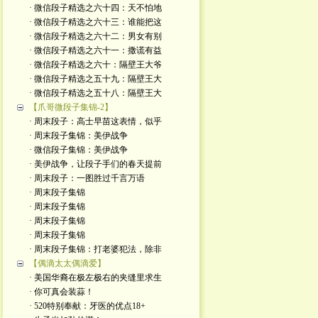
· 微信段子精选之六十四：天不怕地
· 微信段子精选之六十三：谁能把这
· 微信段子精选之六十二：男女有别
· 微信段子精选之六十一：撒谎有益
· 微信段子精选之六十：隔壁王大爷
· 微信段子精选之五十九：隔壁王大
· 微信段子精选之五十八：隔壁王大
【爪哥微段子集锦-2】
· 周末段子：高士早苗这表情，似乎
· 周末段子集锦：美伊战争
· 微信段子集锦：美伊战争
· 美伊战争，让段子手们的春天提前
· 周末段子：一图胜过千言万语
· 周末段子集锦
· 周末段子集锦
· 周末段子集锦
· 周末段子集锦
· 周末段子集锦：打老婆犯法，除非
【偶滴太太偶滴爱】
· 美国华裔在极左极右的夹缝里求生
· 你可真会装蒜！
· 520特别奉献：牙医的优点18+