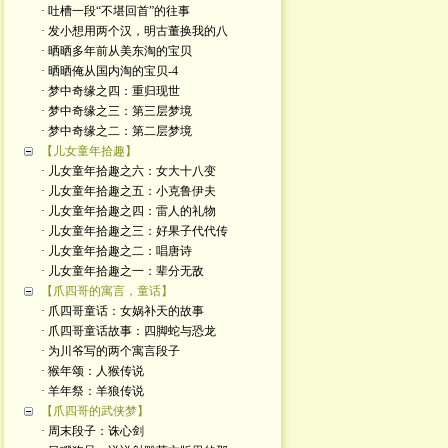
· 吐槽一段“不堪回首”的往事
· 发小想用两个汉，明古董换我的八
· 晒晒多年前从美东淘的宝贝
· 晒晒俺从国内淘的宝贝-4
· 梦中奇缘之四：重归现世
· 梦中奇缘之三：第三层梦境
· 梦中奇缘之二：第二层梦境
【儿女童年拾趣】
· 儿女童年拾趣之六：女大十八变
· 儿女童年拾趣之五：小克鲁伊夫
· 儿女童年拾趣之四：雷人的礼物
· 儿女童年拾趣之三：好果子代代传
· 儿女童年拾趣之二：唱唐诗
· 儿女童年拾趣之一：辈分无敌
【爪四哥的寓言，童话】
· 爪四哥童话：女娲补天的故事
· 爪四哥童话故事：四脚蛇与恐龙
· 为川爷写的两个寓言段子
· 猴年颂：人猴传说
· 羊年祭：羊狼传说
【爪四哥的武侠梦】
· 周末段子：诛心剑