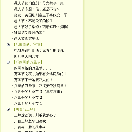
· 愚人节的狗血剧：母女共事一夫
· 愚人节专题：信，还是不信？
· 突发！美国刚刚发生军事政变，军
· 愚人节：不是段子的段子
· 愚人节段子集锦：西朝鲜PK北朝鲜
· 谁是搞乱欧州的黑手
· 愚人节真实笑话
【爪四哥的元宵节】
· 把忽悠进行到底：元宵节的传说
· 四爪朝天闹元宵
【爪四哥的万圣节】
· 四哥四嫂的万圣节。。。
· 万圣节之夜，如果有女逃犯敲门儿
· 万圣节不带这麽吓人的！
· 爪哥的万圣节：吓哭美帝没商量！
· 爪四哥的万圣节-3 （真实故事）
· 爪四哥的万圣节-2
· 爪四哥的万圣节-1
【川普与三胖】
· 三胖这么说，川爷就放心了
· 川普三胖之华山论吹
· 川普与三胖的故事-4