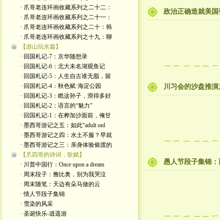
· 爪哥老连环画收藏系列之二十二：
政治正确造就美国
· 爪哥老连环画收藏系列之二十一：
· 爪哥老连环画收藏系列之二十：韩
· 爪哥老连环画收藏系列之十九：聊
【游山玩水篇】
· 回国札记-7：京华随想录
· 回国札记-6：北大未名湖观鱼记
· 回国札记-5：人生自古谁无脂，留
· 回国札记-4：秋色赋·海淀公园
川习会的沙盘推演之
· 回国札记-3：瞧这孙子，滑得多好
· 回国札记-2：语言的“魅力”
· 回国札记-1：在桦加沙面前，俺甘
· 墨西哥游记之五：如此“adult onl
· 墨西哥游记之四：水土不服？早就
· 墨西哥游记之三：亲身体验偷渡的
【爪四哥的诗词，歌赋】
愚人节段子集锦：
· 川普中国行：Once upon a dream
· 周末段子：撸比奥，别为我哭泣
· 周末随笔：天边有朵马做的云
· 情人节段子集锦
· 雪染的风采
· 圣诞快乐-逍遥游