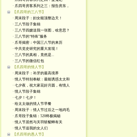
· 爪四哥房客系列之三：报告房东，
【爪四哥的三八节】
· 周末段子：妇女能顶整边天！
· 三八节段子集锦
· 三八节四嫂送我一张图，啥意思？
· 三八节的“特殊”服务
· 爪哥揭密：中国三八节的来历
· 中共党史研究的重大发现！
· 三八节的真相，竟然是...
· 三八节的微信红包
【爪四哥的情人节】
· 周末段子：补牙的最高境界
· 情人节特别奉献：最能诱惑太太和
· 七夕夜，祝大家花好月圆，有情人
· 情人节段子集锦
· 七夕！七夕！
· 给太太做的情人节早餐
· 周末段子：情人节过后之一地鸡毛
· 爪哥段子集锦：520终极揭秘
· 情人节居然与关羽斩貂蝉有关
· 情人节追我的女人们
【爪四哥的愚人节】