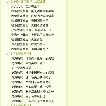
【馋晕你没商量爪大厨系列】
· 六六六六，吉庆有鱼！
· 晚饭报复社会：陶瓷锅烙的韭菜馅
· 晚饭报复社会：刚做的活鱼糊锅啦
· 晚饭报复社会：美国国宴水平
· 晚饭报复社会：美国总统特餐
· 小笋才露尖尖角， 早有猪爪立上
· 父亲节的礼物：枣泥馅的四哥四嫂
· 晚饭报复社会：火星食品
· 深夜报复社会：红烧外星人
· 晚饭报复社会：美国国宴水平
【爪四哥侃三国】
· 史海钩沉：诸葛亮一生最大的失误
· 史海钩沉：自古英雄出老二
· 关公变网红以后。。。。
· 史海钩沉：谁是中国历史上的绿帽
· 史海钩沉：说一说关公的绿帽子
· 史海钩沉：军营口令与杨修之死
· 史海钩沉：彻底颠覆三观，说说三
· 史海钩沉：从东汉末期十常侍之一
· 史海钩沉：五子良将话张辽
· 史海钩沉：三英战吕布的两大疑点
【爪四哥侃战国】