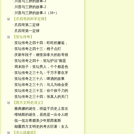
· 川普与三胖的故事-3
· 川普与三胖的故事-2
· 川普与三胖的故事-1（18+）
【爪四哥的科学定律】
· 爪四哥第二定律
· 爪四哥第一定律
【笑坛传奇】
· 笑坛传奇之四十四：旺旺的邂逅，
· 笑坛传奇之四十三：桃子点灯
· 庆新年段子：难怪加拿大的欲哥很
· 笑坛传奇之四十：笑坛护法“都是
· 周末段子：笑坛男人，个个都是色
· 笑坛传奇之三十九：千万不要在牙
· 笑坛传奇之三十八：啤酒的故事
· 笑坛传奇之三十六：马儿为啥会受
· 笑坛传奇之三十五：你个挨千刀的
· 笑坛传奇之三十四：张真人的关门
【西方文明史演义】
· 雅典娜的诞生，得益于历史上首次
· 维纳斯的诞生，居然是一出令人瞠
· 侃一侃古希腊美少年那西索斯
· 颠覆西方文明史的考古巨著：女儿
【关公战秦琼】