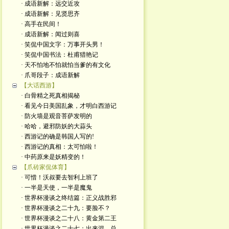
· 成语新解：远交近攻
· 成语新解：见贤思齐
· 高手在民间！
· 成语新解：闻过则喜
· 笑侃中国文字：万事开头男！
· 笑侃中国书法：杜甫猎艳记
· 天不怕地不怕就怕当爹的有文化
· 爪哥段子：成语新解
【大话西游】
· 白骨精之死真相揭秘
· 看见今日美国乱象，才明白西游记
· 防火墙是观音菩萨发明的
· 哈哈，避邪防妖的大蒜头
· 西游记的确是韩国人写的!
· 西游记的真相：太可怕啦！
· 中药原来是妖精变的！
【爪砖家侃体育】
· 可惜！沃叔要去智利上班了
· 一半是天使，一半是魔鬼
· 世界杯漫谈之终结篇：正义战胜邪
· 世界杯漫谈之二十九：要脸不？
· 世界杯漫谈之二十八：黄金第二王
· 世界杯漫谈之二十七：出来混，总