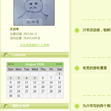
爪四哥
川爷没说错，朝鲜
注册日期: 2015-03-11
访问总量: 18,415,639 次
点击查看我的个人资料
Calendar
老党的游轮遭遇
嬉笑怒骂皆文章，酸甜苦辣铸人生
我的公告栏
为川爷写的两个寓