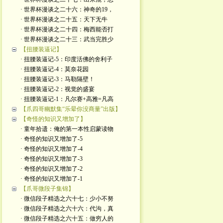
· 世界杯漫谈之二十六：神奇的19，
· 世界杯漫谈之二十五：天下无牛
· 世界杯漫谈之二十四：梅西能否打
· 世界杯漫谈之二十三：武当完胜少
【扭腰装逼记】
· 扭腰装逼记-5：印度活佛的舍利子
· 扭腰装逼记-4：莫奈花园
· 扭腰装逼记-3：马勒隔壁！
· 扭腰装逼记-2：视觉的盛宴
· 扭腰装逼记-1：凡尔赛+高雅=凡高
【爪四哥幽默集“乐晕你没商量”出版】
【奇怪的知识又增加了】
· 童年拾遗：俺的第一本性启蒙读物
· 奇怪的知识又增加了-5
· 奇怪的知识又增加了-4
· 奇怪的知识又增加了-3
· 奇怪的知识又增加了-2
· 奇怪的知识又增加了-1
【爪哥微段子集锦】
· 微信段子精选之六十七：少小不努
· 微信段子精选之六十六：代沟，真
· 微信段子精选之六十五：做穷人的