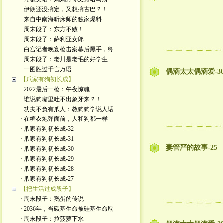
· 伊朗还没搞定，又想搞古巴？！
· 来自中南海听床师的独家爆料
· 周末段子：东方不败！
· 周末段子：萨利亚女郎
· 白宫记者晚宴枪击案幕后黑手，终
· 周末段子：老川是老毛的好学生
· 一图胜过千言万语
偶滴太太偶滴爱-3
【爪家有狗初长成】
· 2022最后一枪：午夜惊魂
· 谁说狗嘴里吐不出象牙来？！
· 功夫不负有爪人：教狗狗学说人话
· 在糖衣炮弹面前，人和狗都一样
· 爪家有狗初长成-32
· 爪家有狗初长成-31
妻管严的故事-25
· 爪家有狗初长成-30
· 爪家有狗初长成-29
· 爪家有狗初长成-28
· 爪家有狗初长成-27
【把生活过成段子】
· 周末段子：鹅蛋的传说
· 2036年，当碳基生命被硅基生命取
· 周末段子：拉菠萝下水