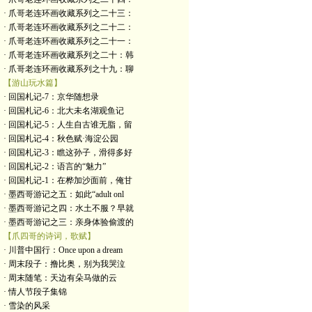
· 爪哥老连环画收藏系列之二十三：
· 爪哥老连环画收藏系列之二十二：
· 爪哥老连环画收藏系列之二十一：
· 爪哥老连环画收藏系列之二十：韩
· 爪哥老连环画收藏系列之十九：聊
【游山玩水篇】
· 回国札记-7：京华随想录
· 回国札记-6：北大未名湖观鱼记
· 回国札记-5：人生自古谁无脂，留
· 回国札记-4：秋色赋·海淀公园
· 回国札记-3：瞧这孙子，滑得多好
· 回国札记-2：语言的“魅力”
· 回国札记-1：在桦加沙面前，俺甘
· 墨西哥游记之五：如此“adult onl
· 墨西哥游记之四：水土不服？早就
· 墨西哥游记之三：亲身体验偷渡的
【爪四哥的诗词，歌赋】
· 川普中国行：Once upon a dream
· 周末段子：撸比奥，别为我哭泣
· 周末随笔：天边有朵马做的云
· 情人节段子集锦
· 雪染的风采