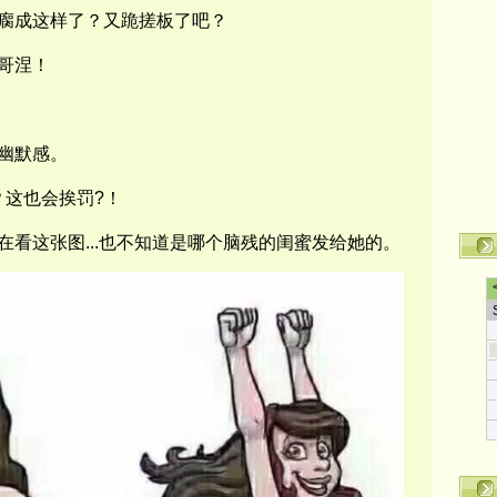
瘸成
这样了？又跪搓板了吧？
哥涅！
幽默感。
？这也会挨罚
?
！
在看这张图
...
也不知道是哪个
脑残的闺蜜发给她的。