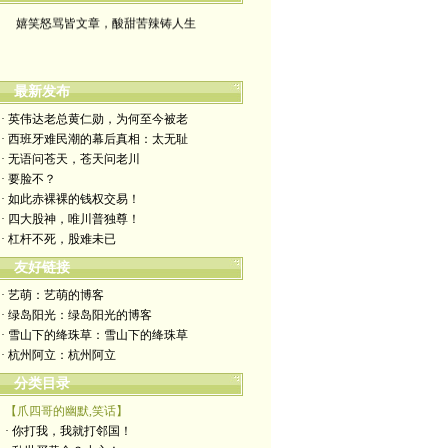
嬉笑怒骂皆文章，酸甜苦辣铸人生
最新发布
· 英伟达老总黄仁勋，为何至今被老
· 西班牙难民潮的幕后真相：太无耻
· 无语问苍天，苍天问老川
· 要脸不？
· 如此赤裸裸的钱权交易！
· 四大股神，唯川普独尊！
· 杠杆不死，股难未已
友好链接
· 艺萌：艺萌的博客
· 绿岛阳光：绿岛阳光的博客
· 雪山下的绛珠草：雪山下的绛珠草
· 杭州阿立：杭州阿立
分类目录
【爪四哥的幽默,笑话】
· 你打我，我就打邻国！