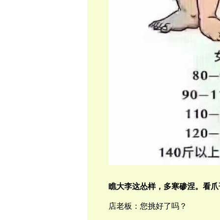
瞧大李
这怂样，多寒碜涅。看爪
店老板：您挑好了
吗？