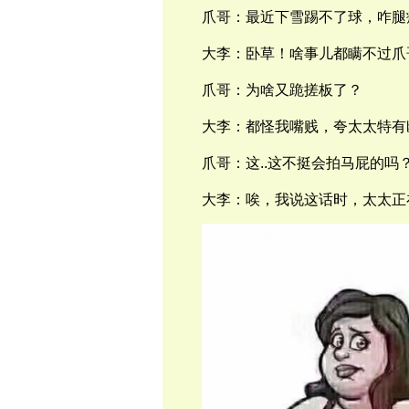
爪哥：最近下雪踢不了球，咋腿
大李：卧草！
啥事儿都瞒不过爪
爪哥：
为啥又跪搓板了？
大李：都怪我嘴
贱，夸太太特有
爪哥：
这
..
这不挺会拍马屁的吗
大李：唉，我
说这话时，太太正