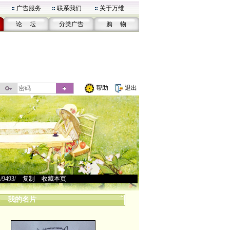
广告服务
联系我们
关于万维
论 坛
分类广告
购 物
帮助
退出
u/9493/
>
复制
>
收藏本页
我的名片