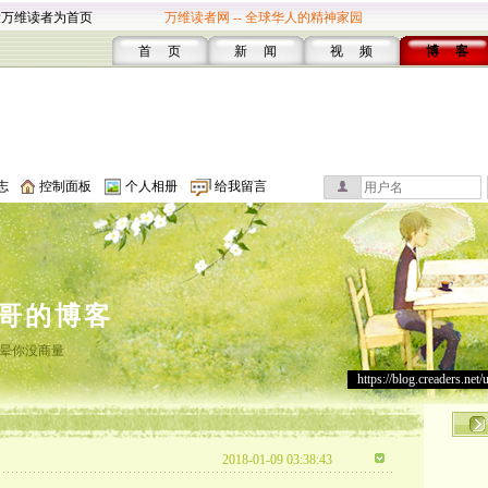
设万维读者为首页
万维读者网 -- 全球华人的精神家园
首 页
新 闻
视 频
博 客
志
控制面板
个人相册
给我留言
哥的博客
晕你没商量
https://blog.creaders.net/
2018-01-09 03:38:43