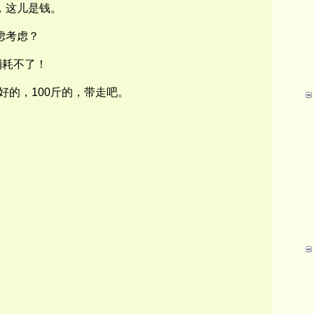
，这儿是钱。
虑考虑？
消耗不了！
好的，
100
斤的，
带走吧。