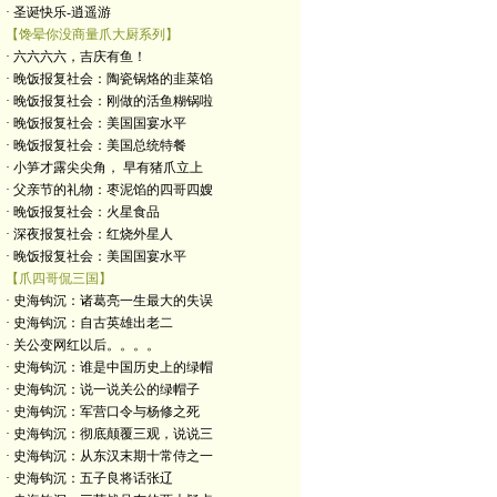
· 圣诞快乐-逍遥游
【馋晕你没商量爪大厨系列】
· 六六六六，吉庆有鱼！
· 晚饭报复社会：陶瓷锅烙的韭菜馅
· 晚饭报复社会：刚做的活鱼糊锅啦
· 晚饭报复社会：美国国宴水平
· 晚饭报复社会：美国总统特餐
· 小笋才露尖尖角， 早有猪爪立上
· 父亲节的礼物：枣泥馅的四哥四嫂
· 晚饭报复社会：火星食品
· 深夜报复社会：红烧外星人
· 晚饭报复社会：美国国宴水平
【爪四哥侃三国】
· 史海钩沉：诸葛亮一生最大的失误
· 史海钩沉：自古英雄出老二
· 关公变网红以后。。。。
· 史海钩沉：谁是中国历史上的绿帽
· 史海钩沉：说一说关公的绿帽子
· 史海钩沉：军营口令与杨修之死
· 史海钩沉：彻底颠覆三观，说说三
· 史海钩沉：从东汉末期十常侍之一
· 史海钩沉：五子良将话张辽