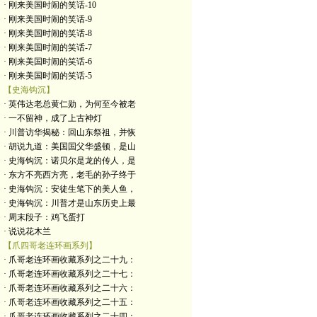
· 刚来美国时闹的笑话-10
· 刚来美国时闹的笑话-9
· 刚来美国时闹的笑话-8
· 刚来美国时闹的笑话-7
· 刚来美国时闹的笑话-6
· 刚来美国时闹的笑话-5
【史海钩沉】
· 英伟达老总黄仁勋，为何至今被老
· 一不留神，成了上古神灯
· 川普访华揭秘：回山东祭祖，并恢
· 胡说九道：美国国父华盛顿，是山
· 史海钩沉：诺贝尔是龙的传人，是
· 东方不亮西方亮，老毛的孙子终于
· 史海钩沉：安徒生笔下的美人鱼，
· 史海钩沉：川普才是山东历史上最
· 周末段子：鸡飞蛋打
· 说说花木兰
【爪四哥老连环画系列】
· 爪哥老连环画收藏系列之二十九：
· 爪哥老连环画收藏系列之二十七：
· 爪哥老连环画收藏系列之二十六：
· 爪哥老连环画收藏系列之二十五：
· 爪哥老连环画收藏系列之二十四：