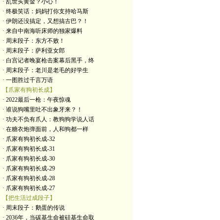
· 乱世买黄金？小心！
· 终极笑话：妈妈打你支持哈马斯
· 伊朗还没搞定，又想搞古巴？！
· 来自中南海听床师的独家爆料
· 周末段子：东方不败！
· 周末段子：萨利亚女郎
· 白宫记者晚宴枪击案幕后黑手，终
· 周末段子：老川是老毛的好学生
· 一图胜过千言万语
【爪家有狗初长成】
· 2022最后一枪：午夜惊魂
· 谁说狗嘴里吐不出象牙来？！
· 功夫不负有爪人：教狗狗学说人话
· 在糖衣炮弹面前，人和狗都一样
· 爪家有狗初长成-32
· 爪家有狗初长成-31
· 爪家有狗初长成-30
· 爪家有狗初长成-29
· 爪家有狗初长成-28
· 爪家有狗初长成-27
【把生活过成段子】
· 周末段子：鹅蛋的传说
· 2036年，当碳基生命被硅基生命取