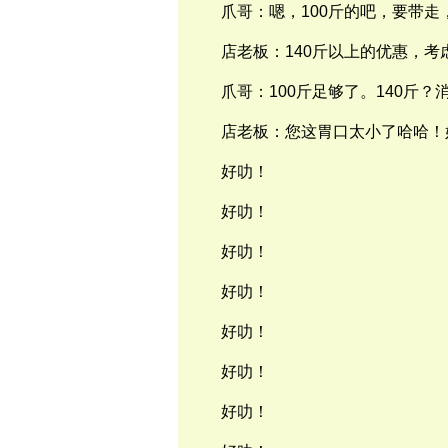
爪哥：
嗯，
100
斤的吧，要
带走
店老板：
140
斤以上的
优惠，考
爪哥：
100
斤足
够了。
140
斤？
店老板：您
这胃口太小了哈哈！
好
叻！
好
叻！
好
叻！
好
叻！
好
叻！
好
叻！
好
叻！