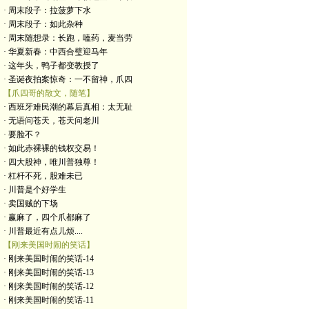
· 周末段子：拉菠萝下水
· 周末段子：如此杂种
· 周末随想录：长跑，嗑药，麦当劳
· 华夏新春：中西合璧迎马年
· 这年头，鸭子都变教授了
· 圣诞夜拍案惊奇：一不留神，爪四
【爪四哥的散文，随笔】
· 西班牙难民潮的幕后真相：太无耻
· 无语问苍天，苍天问老川
· 要脸不？
· 如此赤裸裸的钱权交易！
· 四大股神，唯川普独尊！
· 杠杆不死，股难未已
· 川普是个好学生
· 卖国贼的下场
· 赢麻了，四个爪都麻了
· 川普最近有点儿烦....
【刚来美国时闹的笑话】
· 刚来美国时闹的笑话-14
· 刚来美国时闹的笑话-13
· 刚来美国时闹的笑话-12
· 刚来美国时闹的笑话-11