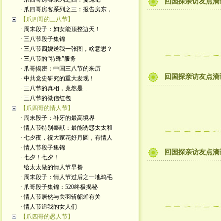
回国探亲访友点滴
· 爪四哥房客系列之三：报告房东，
【爪四哥的三八节】
· 周末段子：妇女能顶整边天！
· 三八节段子集锦
· 三八节四嫂送我一张图，啥意思？
· 三八节的“特殊”服务
· 爪哥揭密：中国三八节的来历
回国探亲访友点滴
· 中共党史研究的重大发现！
· 三八节的真相，竟然是...
· 三八节的微信红包
【爪四哥的情人节】
· 周末段子：补牙的最高境界
· 情人节特别奉献：最能诱惑太太和
· 七夕夜，祝大家花好月圆，有情人
· 情人节段子集锦
回国探亲访友点滴
· 七夕！七夕！
· 给太太做的情人节早餐
· 周末段子：情人节过后之一地鸡毛
· 爪哥段子集锦：520终极揭秘
· 情人节居然与关羽斩貂蝉有关
· 情人节追我的女人们
【爪四哥的愚人节】