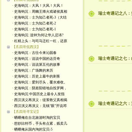
· 史海钩沉：大风！大风！大风！
· 史海钩沉：周幽王烽火戏诸侯真相
瑞士奇遇记之八：
· 史海钩沉：士为知己者死-3（大结
· 史海钩沉：士为知己者死-2
· 史海钩沉：士为知己者死-1
· 史海钩沉: 送钟为何让华人忌讳?
· 杠精上头：与司马迁杠一杠，还原
【爪四哥侃西汉】
· 史海钩沉：古往今来沁园春
瑞士奇遇记之七：
· 史海钩沉：说说中国的达芬奇
· 史海钩沉：说说第五伦的故事
· 史海钩沉：广场舞的来历
· 史海钩沉：历史上最牛的刺客
· 史海钩沉：爱到尽头，覆水难收。
· 史海钩沉：阴差阳错地自投罗网，
· 史海钩沉:中国历史上最令人发指
· 西汉演义再演义：缇萦救父真相揭
瑞士奇遇记之六：
· 西汉演义再演义：见钱“眼”开说邓
【爪四哥寻宝记】
· 晒晒俺在台北旅游时淘的宝贝
· 想炒比特币，手头有点紧，贱卖几
· 晒晒俺从国内淘的宝贝-5