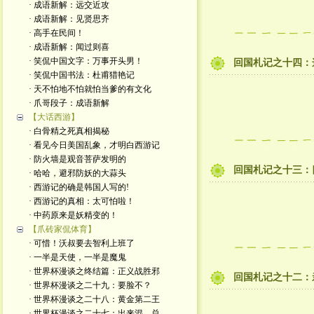
· 成语新解：远交近攻
· 成语新解：见贤思齐
· 高手在民间！
· 成语新解：闻过则喜
· 笑侃中国文字：万事开头男！
回国札记之十四：
· 笑侃中国书法：杜甫猎艳记
· 天不怕地不怕就怕当爹的有文化
· 爪哥段子：成语新解
【大话西游】
· 白骨精之死真相揭秘
· 看见今日美国乱象，才明白西游记
· 防火墙是观音菩萨发明的
回国札记之十三：
· 哈哈，避邪防妖的大蒜头
· 西游记的确是韩国人写的!
· 西游记的真相：太可怕啦！
· 中药原来是妖精变的！
【爪砖家侃体育】
· 可惜！沃叔要去智利上班了
· 一半是天使，一半是魔鬼
· 世界杯漫谈之终结篇：正义战胜邪
回国札记之十二：
· 世界杯漫谈之二十九：要脸不？
· 世界杯漫谈之二十八：黄金第二王
· 世界杯漫谈之二十七：出来混，总