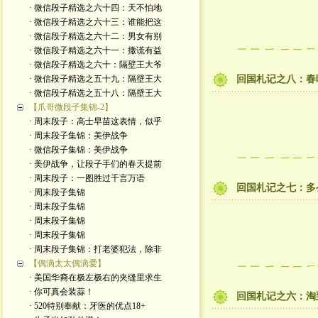
· 微信段子精选之六十四：天不怕地
· 微信段子精选之六十三：谁能把这
· 微信段子精选之六十二：男女有别
· 微信段子精选之六十一：撒谎有益
· 微信段子精选之六十：隔壁王大爷
· 微信段子精选之五十九：隔壁王大
回国札记之八：春
· 微信段子精选之五十八：隔壁王大
【爪哥微段子集锦-2】
· 周末段子：高士早苗这表情，似乎
· 周末段子集锦：美伊战争
· 微信段子集锦：美伊战争
· 美伊战争，让段子手们的春天提前
· 周末段子：一图胜过千言万语
回国札记之七：多
· 周末段子集锦
· 周末段子集锦
· 周末段子集锦
· 周末段子集锦
· 周末段子集锦：打老婆犯法，除非
【偶滴太太偶滴爱】
· 美国华裔在极左极右的夹缝里求生
· 你可真会装蒜！
回国札记之六：淘
· 520特别奉献：牙医的优点18+