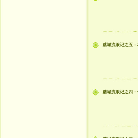
赌城流浪记之五：
赌城流浪记之四：