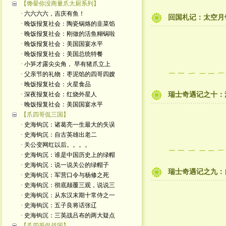
【馋晕你没商量爪大厨系列】
· 六六六六，吉庆有鱼！
回国札记：太空月
· 晚饭报复社会：陶瓷锅烙的韭菜馅
· 晚饭报复社会：刚做的活鱼糊锅啦
· 晚饭报复社会：美国国宴水平
· 晚饭报复社会：美国总统特餐
· 小笋才露尖尖角， 早有猪爪立上
· 父亲节的礼物：枣泥馅的四哥四嫂
· 晚饭报复社会：火星食品
· 深夜报复社会：红烧外星人
瑞士奇遇记之十：
· 晚饭报复社会：美国国宴水平
【爪四哥侃三国】
· 史海钩沉：诸葛亮一生最大的失误
· 史海钩沉：自古英雄出老二
· 关公变网红以后。。。。
· 史海钩沉：谁是中国历史上的绿帽
· 史海钩沉：说一说关公的绿帽子
瑞士奇遇记之九：
· 史海钩沉：军营口令与杨修之死
· 史海钩沉：彻底颠覆三观，说说三
· 史海钩沉：从东汉末期十常侍之一
· 史海钩沉：五子良将话张辽
· 史海钩沉：三英战吕布的两大疑点
【爪四哥侃战国】