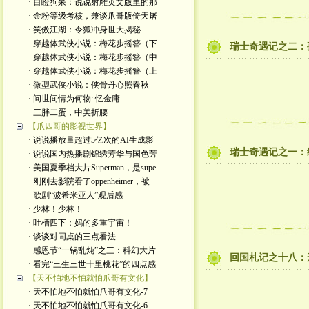
· 目瞪狗呆：说说射雕英文版里的那
· 金粉等级考核，兼谈爪哥版倚天屠
· 笑傲江湖：令狐冲身世大揭秘
· 穿越体武侠小说：梅花步摇簪（下
瑞士奇遇记之二：
· 穿越体武侠小说：梅花步摇簪（中
· 穿越体武侠小说：梅花步摇簪（上
· 微型武侠小说：侠骨丹心照春秋
· 问世间情为何物: 忆金庸
· 三胖二蛋，中美折腰
【爪四哥的影视世界】
· 说说播放量超过5亿次的AI生成影
瑞士奇遇记之一：
· 说说国内热播剧锦绣芳华与国色芳
· 美国夏季档大片Superman，是supe
· 刚刚去影院看了oppenheimer，被
· 歌剧“波希米亚人”观后感
· 少林！少林！
· 吐槽四下：妈的多重宇宙！
· 谈谈对同桌的三点看法
· 感恩节“一锅乱炖”之三：科幻大片
回国札记之十八：
· 看完“三生三世十里桃花”的四点感
【天不怕地不怕就怕爪哥有文化】
· 天不怕地不怕就怕爪哥有文化-7
· 天不怕地不怕就怕爪哥有文化-6