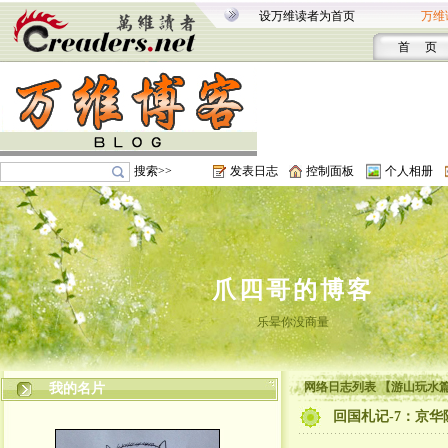
设万维读者为首页
万维
首 页
搜索>>
发表日志
控制面板
个人相册
爪四哥的博客
乐晕你没商量
网络日志列表 【游山玩水
我的名片
回国札记-7：京华