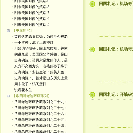
· 刚来美国时闹的笑话-9
回国札记：机场奇遇
· 刚来美国时闹的笑话-8
· 刚来美国时闹的笑话-7
· 刚来美国时闹的笑话-6
· 刚来美国时闹的笑话-5
【史海钩沉】
· 英伟达老总黄仁勋，为何至今被老
· 一不留神，成了上古神灯
· 川普访华揭秘：回山东祭祖，并恢
回国札记：机场奇遇
· 胡说九道：美国国父华盛顿，是山
· 史海钩沉：诺贝尔是龙的传人，是
· 东方不亮西方亮，老毛的孙子终于
· 史海钩沉：安徒生笔下的美人鱼，
· 史海钩沉：川普才是山东历史上最
· 周末段子：鸡飞蛋打
· 说说花木兰
回国札记：开墙破
【爪四哥老连环画系列】
· 爪哥老连环画收藏系列之二十九：
· 爪哥老连环画收藏系列之二十七：
· 爪哥老连环画收藏系列之二十六：
· 爪哥老连环画收藏系列之二十五：
· 爪哥老连环画收藏系列之二十四：
· 爪哥老连环画收藏系列之二十三：