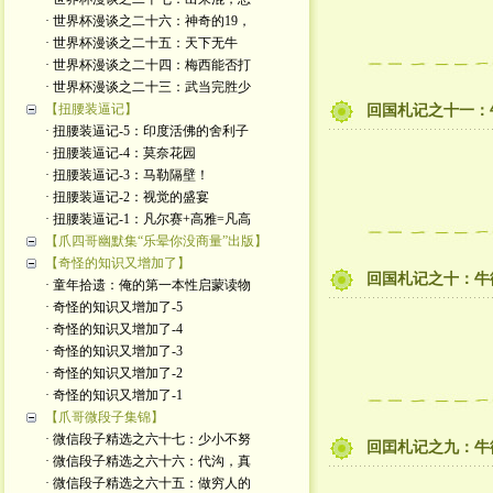
· 世界杯漫谈之二十六：神奇的19，
· 世界杯漫谈之二十五：天下无牛
· 世界杯漫谈之二十四：梅西能否打
· 世界杯漫谈之二十三：武当完胜少
【扭腰装逼记】
回国札记之十一：
· 扭腰装逼记-5：印度活佛的舍利子
· 扭腰装逼记-4：莫奈花园
· 扭腰装逼记-3：马勒隔壁！
· 扭腰装逼记-2：视觉的盛宴
· 扭腰装逼记-1：凡尔赛+高雅=凡高
【爪四哥幽默集“乐晕你没商量”出版】
【奇怪的知识又增加了】
回国札记之十：牛
· 童年拾遗：俺的第一本性启蒙读物
· 奇怪的知识又增加了-5
· 奇怪的知识又增加了-4
· 奇怪的知识又增加了-3
· 奇怪的知识又增加了-2
· 奇怪的知识又增加了-1
【爪哥微段子集锦】
· 微信段子精选之六十七：少小不努
回囯札记之九：牛
· 微信段子精选之六十六：代沟，真
· 微信段子精选之六十五：做穷人的