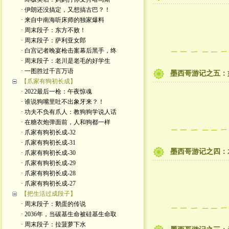
· 伊朗还没搞定，又想搞古巴？！
· 来自中南海听床师的独家爆料
· 周末段子：东方不败！
· 周末段子：萨利亚女郎
· 白宫记者晚宴枪击案幕后黑手，终
· 周末段子：老川是老毛的好学生
· 一图胜过千言万语
墨西哥游记之五：如此“
【爪家有狗初长成】
· 2022最后一枪：午夜惊魂
· 谁说狗嘴里吐不出象牙来？！
· 功夫不负有爪人：教狗狗学说人话
· 在糖衣炮弹面前，人和狗都一样
· 爪家有狗初长成-32
· 爪家有狗初长成-31
墨西哥游记之四：
· 爪家有狗初长成-30
· 爪家有狗初长成-29
· 爪家有狗初长成-28
· 爪家有狗初长成-27
【把生活过成段子】
· 周末段子：鹅蛋的传说
· 2036年，当碳基生命被硅基生命取
· 周末段子：拉菠萝下水