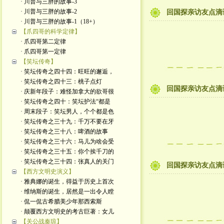
· 川普与三胖的故事-3
· 川普与三胖的故事-2
回国探亲访友点滴
· 川普与三胖的故事-1（18+）
【爪四哥的科学定律】
· 爪四哥第二定律
· 爪四哥第一定律
【笑坛传奇】
· 笑坛传奇之四十四：旺旺的邂逅，
· 笑坛传奇之四十三：桃子点灯
回国探亲访友点滴
· 庆新年段子：难怪加拿大的欲哥很
· 笑坛传奇之四十：笑坛护法“都是
· 周末段子：笑坛男人，个个都是色
· 笑坛传奇之三十九：千万不要在牙
· 笑坛传奇之三十八：啤酒的故事
· 笑坛传奇之三十六：马儿为啥会受
· 笑坛传奇之三十五：你个挨千刀的
· 笑坛传奇之三十四：张真人的关门
回国探亲访友点滴
【西方文明史演义】
· 雅典娜的诞生，得益于历史上首次
· 维纳斯的诞生，居然是一出令人瞠
· 侃一侃古希腊美少年那西索斯
· 颠覆西方文明史的考古巨著：女儿
【关公战秦琼】