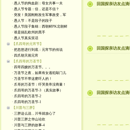
· 愚人节的狗血剧：母女共事一夫
回国探亲访友点滴
· 愚人节专题：信，还是不信？
· 突发！美国刚刚发生军事政变，军
· 愚人节：不是段子的段子
· 愚人节段子集锦：西朝鲜PK北朝鲜
· 谁是搞乱欧州的黑手
· 愚人节真实笑话
【爪四哥的元宵节】
回国探亲访友点滴
· 把忽悠进行到底：元宵节的传说
· 四爪朝天闹元宵
【爪四哥的万圣节】
· 四哥四嫂的万圣节。。。
· 万圣节之夜，如果有女逃犯敲门儿
· 万圣节不带这麽吓人的！
· 爪哥的万圣节：吓哭美帝没商量！
· 爪四哥的万圣节-3 （真实故事）
回国探亲访友点滴
· 爪四哥的万圣节-2
· 爪四哥的万圣节-1
【川普与三胖】
· 三胖这么说，川爷就放心了
· 川普三胖之华山论吹
· 川普与三胖的故事-4