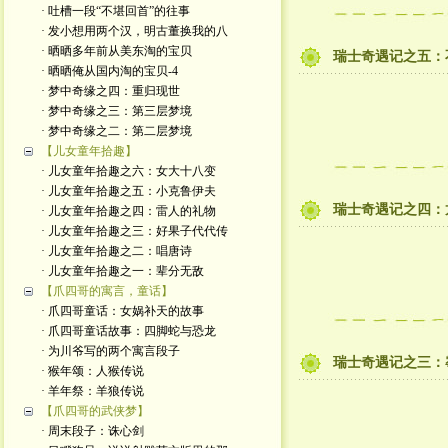
· 吐槽一段“不堪回首”的往事
· 发小想用两个汉，明古董换我的八
· 晒晒多年前从美东淘的宝贝
瑞士奇遇记之五：
· 晒晒俺从国内淘的宝贝-4
· 梦中奇缘之四：重归现世
· 梦中奇缘之三：第三层梦境
· 梦中奇缘之二：第二层梦境
【儿女童年拾趣】
· 儿女童年拾趣之六：女大十八变
· 儿女童年拾趣之五：小克鲁伊夫
瑞士奇遇记之四：
· 儿女童年拾趣之四：雷人的礼物
· 儿女童年拾趣之三：好果子代代传
· 儿女童年拾趣之二：唱唐诗
· 儿女童年拾趣之一：辈分无敌
【爪四哥的寓言，童话】
· 爪四哥童话：女娲补天的故事
· 爪四哥童话故事：四脚蛇与恐龙
· 为川爷写的两个寓言段子
瑞士奇遇记之三：
· 猴年颂：人猴传说
· 羊年祭：羊狼传说
【爪四哥的武侠梦】
· 周末段子：诛心剑