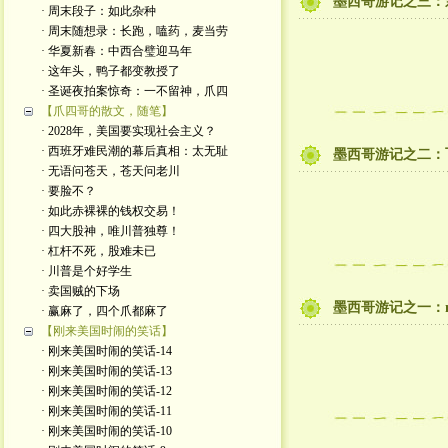
墨西哥游记之三：
· 周末段子：如此杂种
· 周末随想录：长跑，嗑药，麦当劳
· 华夏新春：中西合璧迎马年
· 这年头，鸭子都变教授了
· 圣诞夜拍案惊奇：一不留神，爪四
【爪四哥的散文，随笔】
· 2028年，美国要实现社会主义？
· 西班牙难民潮的幕后真相：太无耻
墨西哥游记之二：
· 无语问苍天，苍天问老川
· 要脸不？
· 如此赤裸裸的钱权交易！
· 四大股神，唯川普独尊！
· 杠杆不死，股难未已
· 川普是个好学生
· 卖国贼的下场
墨西哥游记之一：no se
· 赢麻了，四个爪都麻了
【刚来美国时闹的笑话】
· 刚来美国时闹的笑话-14
· 刚来美国时闹的笑话-13
· 刚来美国时闹的笑话-12
· 刚来美国时闹的笑话-11
· 刚来美国时闹的笑话-10