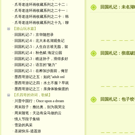
· 爪哥老连环画收藏系列之二十二：
回国札记：未名湖
· 爪哥老连环画收藏系列之二十一：
· 爪哥老连环画收藏系列之二十：韩
· 爪哥老连环画收藏系列之十九：聊
【游山玩水篇】
· 回国札记-7：京华随想录
· 回国札记-6：北大未名湖观鱼记
· 回国札记-5：人生自古谁无脂，留
· 回国札记-4：秋色赋·海淀公园
回国札记：彻底破
· 回国札记-3：瞧这孙子，滑得多好
· 回国札记-2：语言的“魅力”
· 回国札记-1：在桦加沙面前，俺甘
· 墨西哥游记之五：如此“adult onl
· 墨西哥游记之四：水土不服？早就
· 墨西哥游记之三：亲身体验偷渡的
【爪四哥的诗词，歌赋】
回国札记：包子饺
· 川普中国行：Once upon a dream
· 周末段子：撸比奥，别为我哭泣
· 周末随笔：天边有朵马做的云
· 情人节段子集锦
· 雪染的风采
· 圣诞快乐-逍遥游