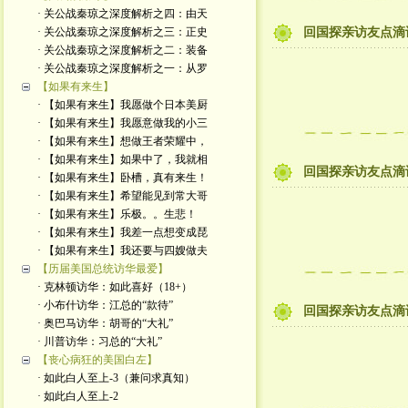
· 关公战秦琼之深度解析之四：由天
· 关公战秦琼之深度解析之三：正史
回国探亲访友点滴
· 关公战秦琼之深度解析之二：装备
· 关公战秦琼之深度解析之一：从罗
【如果有来生】
· 【如果有来生】我愿做个日本美厨
· 【如果有来生】我愿意做我的小三
· 【如果有来生】想做王者荣耀中，
· 【如果有来生】如果中了，我就相
回国探亲访友点滴
· 【如果有来生】卧槽，真有来生！
· 【如果有来生】希望能见到常大哥
· 【如果有来生】乐极。。生悲！
· 【如果有来生】我差一点想变成琵
· 【如果有来生】我还要与四嫂做夫
【历届美国总统访华最爱】
· 克林顿访华：如此喜好（18+）
· 小布什访华：江总的“款待”
回国探亲访友点滴
· 奥巴马访华：胡哥的“大礼”
· 川普访华：习总的“大礼”
【丧心病狂的美国白左】
· 如此白人至上-3（兼问求真知）
· 如此白人至上-2