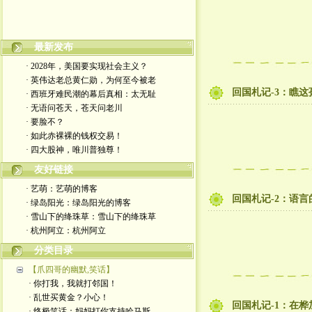
嬉笑怒骂皆文章，酸甜苦辣铸人生
最新发布
· 2028年，美国要实现社会主义？
· 英伟达老总黄仁勋，为何至今被老
回国札记-3：瞧
· 西班牙难民潮的幕后真相：太无耻
· 无语问苍天，苍天问老川
· 要脸不？
· 如此赤裸裸的钱权交易！
· 四大股神，唯川普独尊！
友好链接
· 艺萌：艺萌的博客
回国札记-2：语言
· 绿岛阳光：绿岛阳光的博客
· 雪山下的绛珠草：雪山下的绛珠草
· 杭州阿立：杭州阿立
分类目录
【爪四哥的幽默,笑话】
· 你打我，我就打邻国！
· 乱世买黄金？小心！
回国札记-1：在
· 终极笑话：妈妈打你支持哈马斯