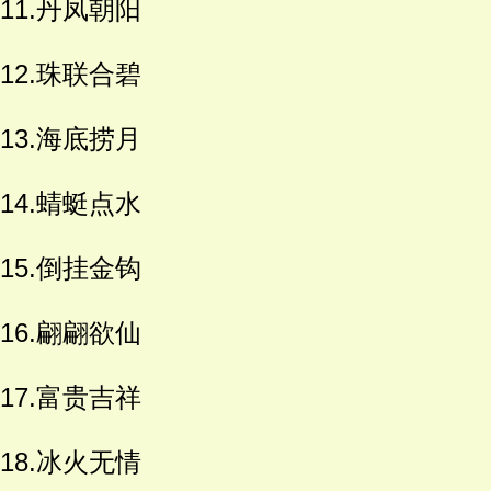
11.丹凤朝阳
12.珠联合碧
13.海底捞月
14.蜻蜓点水
15.倒挂金钩
16.翩翩欲仙
17.富贵吉祥
18.冰火无情