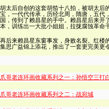
胡太后自创的这套胡笳十八拍，被胡太后
宝，一代代传承，历经北周，隋唐，五代
国，传到了赖昌星的手中。赖昌星后来开了
本，训练出一大批小姐姐，拉拢腐蚀革命
再后来赖昌星东窗事发，身败名裂。红楼
集思广益锦上添花，推出了一套更完美更
爪哥老连环画收藏系列之一：孙悟空三打
爪哥老连环画收藏系列之二：战宛城