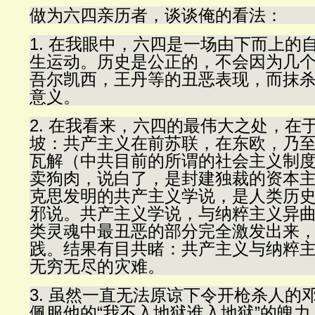
做为六四亲历者，谈谈俺的看法：
1. 在我眼中，六四是一场由下而上的
生运动。历史是公正的，不会因为几
吾尔凯西，王丹等的丑恶表现，而抹
意义。
2. 在我看来，六四的最伟大之处，在
坡：共产主义在前苏联，在东欧，乃
瓦解（中共目前的所谓的社会主义制
卖狗肉，说白了，是封建独裁的资本
克思发明的共产主义学说，是人类历
邪说。共产主义学说，与纳粹主义异
类灵魂中最丑恶的部分完全激发出来
践。结果有目共睹：共产主义与纳粹
无穷无尽的灾难。
3. 虽然一直无法原谅下令开枪杀人的
佩服他的“我不入地狱谁入地狱”的魄