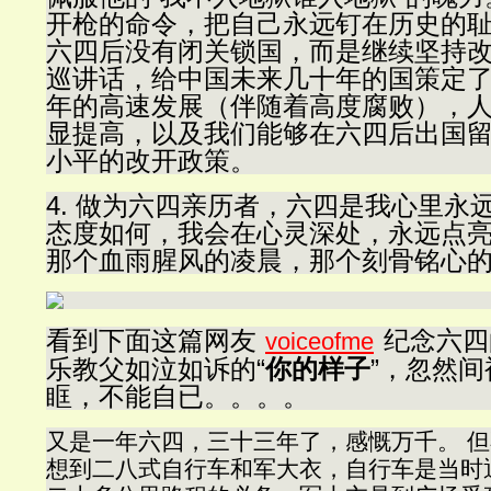
开枪的命令，把自己永远钉在历史的
六四后没有闭关锁国，而是继续坚持
巡讲话，给中国未来几十年的国策定了
年的高速发展（伴随着高度腐败），
显提高，以及我们能够在六四后出国
小平的改开政策。
4. 做为六四亲历者，六四是我心里永
态度如何，我会在心灵深处，永远点
那个血雨腥风的凌晨，那个刻骨铭心
看到下面这篇网友
纪念六四
voiceofme
乐教父如泣如诉的“
你的样子
”，忽然
眶，不能自已。。。。
又是一年六四，三十三年了，感慨万千。 
想到二八式自行车和军大衣，自行车是当时