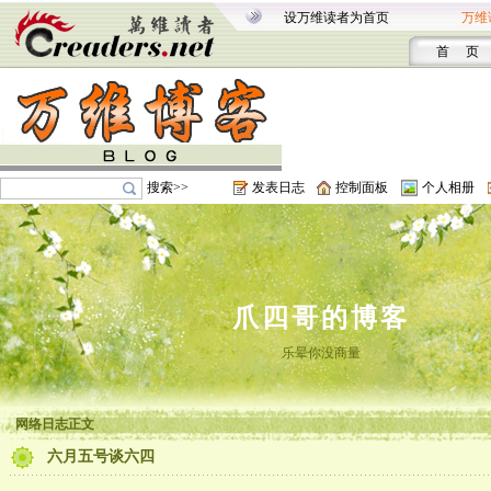
设万维读者为首页
万维
首 页
搜索>>
发表日志
控制面板
个人相册
爪四哥的博客
乐晕你没商量
网络日志正文
六月五号谈六四