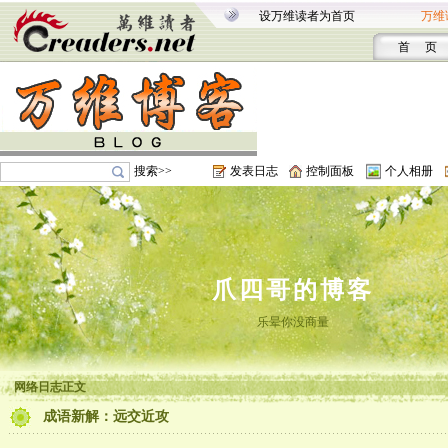
设万维读者为首页
万维
首 页
搜索>>
发表日志
控制面板
个人相册
爪四哥的博客
乐晕你没商量
网络日志正文
成语新解：远交近攻