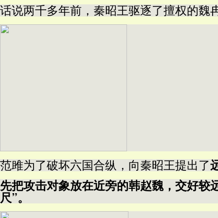
话说两千多年前，秦昭王
驱逐了擅权的魏
范雎为了破坏六国合纵，向秦昭王提出了
先把攻击对象放在近旁的韩赵魏，交好较
尺”。