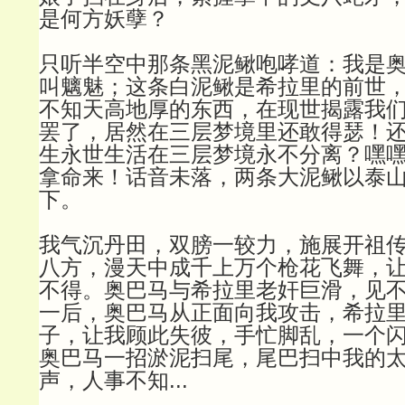
是何方妖孽？
只听半空中那条黑泥鳅咆哮道：我是
叫魑魅；这条白泥鳅是希拉里的前世
不知天高地厚的东西，在现世揭露我
罢了，居然在三层梦境里还敢得瑟！
生永世生活在三层梦境永不分离？嘿
拿命来！话音未落，两条大泥鳅以泰
下。
我气沉丹田，双膀一较力，施展开祖
八方，漫天中成千上万个枪花飞舞，
不得。奥巴马与希拉里老奸巨滑，见
一后，奥巴马从正面向我攻击，希拉
子，让我顾此失彼，手忙脚乱，一个
奥巴马一招淤泥扫尾，尾巴扫中我的
声，人事不知...