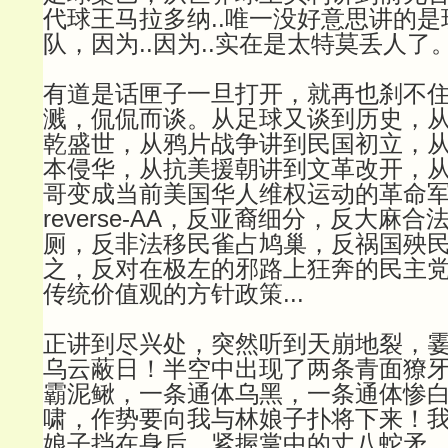
代球王马拉多纳..唯一没好意思讲的
队，因为..因为..实在是太特莫丢人了
有道是话匣子一旦打开，就再也刹不
溅，侃侃而谈。从足球又谈到历史，
乾盛世，从鸦片战争讲到民国初立，
本侵华，从抗美援朝讲到文革改开，
哥变成当前美国华人维权运动的革命
reverse-AA，反亚裔细分，反大麻
厕，反非法移民雀占鸠巢，反祸国殃民的0
之，反对在极左的邪路上狂奔的民主
传统价值观的方针政策...
正讲到尽兴处，突然听到天崩地裂，
乌云蔽日！半空中出现了两条青面獠
霸泥鳅，一条通体乌黑，一条通体惨
啸，作势要向我与林娘子扑将下来！
娘子挡在身后，紧握掌中的丈八蛇矛