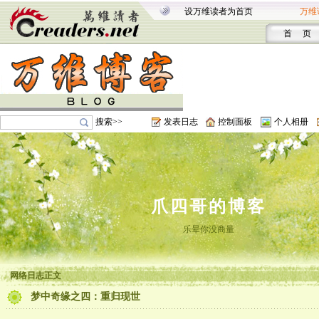
设万维读者为首页
万维
首 页
搜索>>
发表日志
控制面板
个人相册
爪四哥的博客
乐晕你没商量
网络日志正文
梦中奇缘之四：重归现世