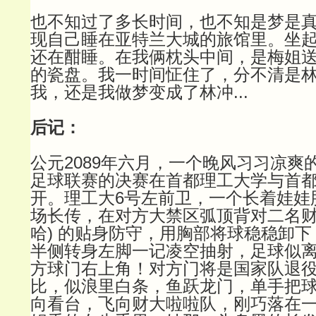
也不知过了多长时间，也不知是梦是
现自己睡在亚特兰大城的旅馆里。坐
还在酣睡。在我俩枕头中间，是梅姐
的瓷盘。我一时间怔住了，分不清是
我，还是我做梦变成了林冲...
后记：
公元2089年六月，一个晚风习习凉爽
足球联赛的决赛在首都理工大学与首
开。理工大6号左前卫，一个长着娃娃
场长传，在对方大禁区弧顶背对二名财
哈) 的贴身防守，用胸部将球稳稳卸
半侧转身左脚一记凌空抽射，足球似
方球门右上角！对方门将是国家队退
比，似浪里白条，鱼跃龙门，单手把
向看台，飞向财大啦啦队，刚巧落在