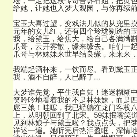
坛，一定把这段传奇告诉石姐，把黄
给她，让她也入梦大观园，与你再续
宝玉大喜过望，变戏法儿似的从兜里
元年的女儿红，还有四个玲珑剔透的
我，给黛玉，给焦大，给自己各满满
爪哥，云开雾散，缘来缘去。咱们一
爪哥与林妹妹来世早结良缘，来来来
我端起酒杯来，一饮而尽。看到黛玉
我，酒不自醉，人已醉了...
大梦谁先觉，平生我自知！迷迷糊糊
笑吟吟地看着我的不是林妹妹，而是四
扈三娘！哇噻，我已经躺在龙门客栈八
上，从明朝回到了北宋。59妹抿嘴笑
见到林娘子与黛玉啦？我点点头，把梦
详述一遍。她听完后热泪盈眶，深情