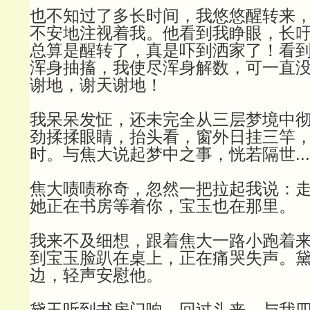
也不知过了多长时间，我悠悠醒转来
不安地注视着我。他看到我睁眼，长
总算是醒转了，真是吓到洒家了！看
浑身抽搐，我使尽浑身解数，可一直
谢地，谢天谢地！
我呆呆发怔，还未完全从三层梦境中
劲揉揉眼睛，抬头看，窗外日挂三竿
时。与焦大说起梦中之事，恍若隔世...
焦大啧啧称奇，忽然一把拉起我说：
她正在书房等着你，宝玉也在那里。
我来不及细想，跟着焦大一路小跑着
到宝玉脸趴在桌上，正在痛哭失声。
边，轻声安慰他。
黛玉听到书房门响，回过头来，与我