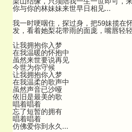
梁山结缘，只须陪我一生一世即可，
你与你的林妹妹来世早日相见...
我一时哽咽住，探过身，把59妹揽在
发，看着她梨花带雨的面庞，嘴唇轻轻地
让我拥抱你入梦
在我温暖的怀抱中
虽然来世要说再见
今世为你守候
让我拥抱你入梦
在我温柔的歌声中
虽然声音已沙哑
依旧是最美的歌
唱着唱着
忘了短暂的拥有
唱着唱着
仿佛爱你到永久...