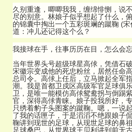
久别重逢，唧唧我我，缠绵悱恻，说
尽的别意。林娘子似乎想起了什么，
的锦囊中掏出一个五彩斑斓的蹴鞠 (宋
道：冲儿还记得这个么？
我接球在手，往事历历在目，怎么会
当年世界头号超级球星高俅，凭借石
宋徽宗变成他的死忠粉丝，居然任命
总司令。高俅上任后，立马掀起全军
潮。我是首都卫戍区高级军官足球俱
卫，是唯一能模仿高俅鸳鸯拐与倒踢
官，深得高俅青睐。娘子投我所好，
只绣着豹子头图案的蹴鞠。嗯，一说
了我的话匣子，于是滔滔不绝跟娘子
鞠讲到现世的足球，从现世足球的鼻
足球桑巴，从世界球王贝利讲到前无