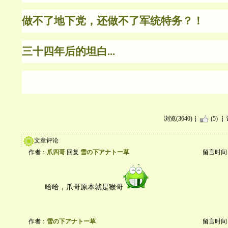
做不了地下党，还做不了军统特务？！
三十四年后的坦白...
浏览(3640)
(5)
文章评论
作者：
爪四哥
回复
雪の下アナトー草
留言时间：20
哈哈，爪哥原本就是猴哥
作者：
雪の下アナトー草
留言时间：20