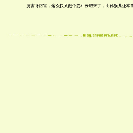
厉害呀厉害，这么快又翻个筋斗云肥来了，比孙猴儿还本