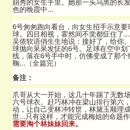
娟秀的女生手里。她那一头乌黑的长
色的晚霞中...
6号匆匆跑向看台，向女生招手示意要
球。四目相视，霍然间不觉都怔住了..
吴侬软语俏生生地说：接好了，给你
球抛向呆呆发怔的6号。足球在空中划
线，落在6号手中时，仿佛变成了那个
鞠...（全篇完）
备注：
爪哥从大一开始，这几十年踢了无数
六号球衣。赶巧林冲在梁山排行第六
动，让自己变林冲转世，林黛玉顺理
世...只有这样，才能完成梅姐的命题
需要淘个林妹妹回来。