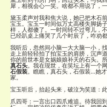
犀，相视会心一笑。啥都不用说了，
黛玉柔声对我和焦大说，她已把木石
宝玉。宝玉一时间似万丈高楼失脚扬
样，人都傻了。一时间转不过弯儿，
已经趴桌上痛哭了几个时辰了，咋劝
我听后，忽然间小脑一大大脑一小，
走上前轻轻拍了拍宝玉的肩膀，沉声
你的前世本是女娲娘娘补天的石头。
真石头
。我在现世，在笑坛上有一个
石假装
。瞧瞧，真石头，石假装...她
家。
宝玉听后，抬起头来，破泣为笑道：
爪四哥：一言出口四爪难追。待我回