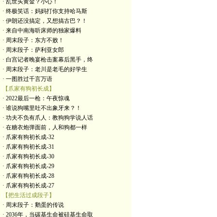
· 乱世买黄金？小心！
· 终极笑话：妈妈打你支持哈马斯
· 伊朗还没搞定，又想搞古巴？！
· 来自中南海听床师的独家爆料
· 周末段子：东方不败！
· 周末段子：萨利亚女郎
· 白宫记者晚宴枪击案幕后黑手，终
· 周末段子：老川是老毛的好学生
· 一图胜过千言万语
【爪家有狗初长成】
· 2022最后一枪：午夜惊魂
· 谁说狗嘴里吐不出象牙来？！
· 功夫不负有爪人：教狗狗学说人话
· 在糖衣炮弹面前，人和狗都一样
· 爪家有狗初长成-32
· 爪家有狗初长成-31
· 爪家有狗初长成-30
· 爪家有狗初长成-29
· 爪家有狗初长成-28
· 爪家有狗初长成-27
【把生活过成段子】
· 周末段子：鹅蛋的传说
· 2036年，当碳基生命被硅基生命取