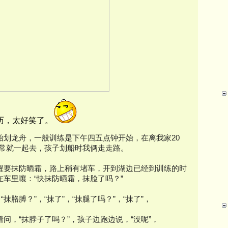
历，太好笑了。
始划龙舟，一般训练是下午四五点钟开始，在离我家20
我们经常就一起去，孩子划船时我俩走走路。
醒要抹防晒霜，路上稍有堵车，开到湖边已经到训练的时
车里嚷：“快抹防晒霜，抹脸了吗？”
抹胳膊？”，“抹了”，“抹腿了吗？”，“抹了”，
问，“抹脖子了吗？”，孩子边跑边说，“没呢”，