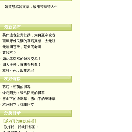
嬉笑怒骂皆文章，酸甜苦辣铸人生
最新发布
· 英伟达老总黄仁勋，为何至今被老
· 西班牙难民潮的幕后真相：太无耻
· 无语问苍天，苍天问老川
· 要脸不？
· 如此赤裸裸的钱权交易！
· 四大股神，唯川普独尊！
· 杠杆不死，股难未已
友好链接
· 艺萌：艺萌的博客
· 绿岛阳光：绿岛阳光的博客
· 雪山下的绛珠草：雪山下的绛珠草
· 杭州阿立：杭州阿立
分类目录
【爪四哥的幽默,笑话】
· 你打我，我就打邻国！