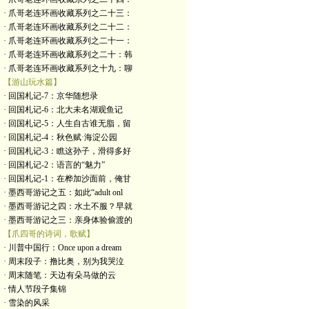
· 爪哥老连环画收藏系列之二十三：
· 爪哥老连环画收藏系列之二十二：
· 爪哥老连环画收藏系列之二十一：
· 爪哥老连环画收藏系列之二十：韩
· 爪哥老连环画收藏系列之十九：聊
【游山玩水篇】
· 回国札记-7：京华随想录
· 回国札记-6：北大未名湖观鱼记
· 回国札记-5：人生自古谁无脂，留
· 回国札记-4：秋色赋·海淀公园
· 回国札记-3：瞧这孙子，滑得多好
· 回国札记-2：语言的“魅力”
· 回国札记-1：在桦加沙面前，俺甘
· 墨西哥游记之五：如此“adult onl
· 墨西哥游记之四：水土不服？早就
· 墨西哥游记之三：亲身体验偷渡的
【爪四哥的诗词，歌赋】
· 川普中国行：Once upon a dream
· 周末段子：撸比奥，别为我哭泣
· 周末随笔：天边有朵马做的云
· 情人节段子集锦
· 雪染的风采