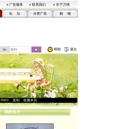
广告服务
联系我们
关于万维
论 坛
分类广告
购 物
帮助
退出
u/9493/
>
复制
>
收藏本页
我的名片