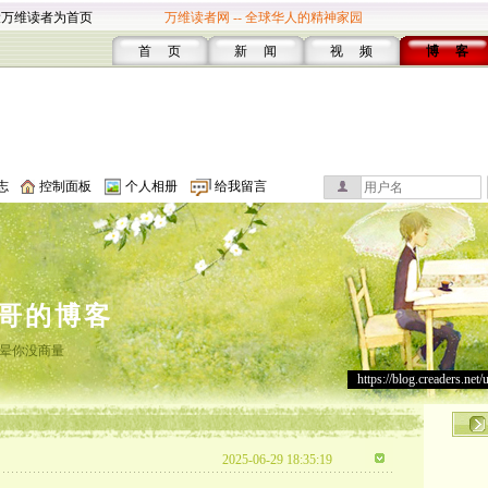
设万维读者为首页
万维读者网 -- 全球华人的精神家园
首 页
新 闻
视 频
博 客
志
控制面板
个人相册
给我留言
哥的博客
晕你没商量
https://blog.creaders.net/
2025-06-29 18:35:19