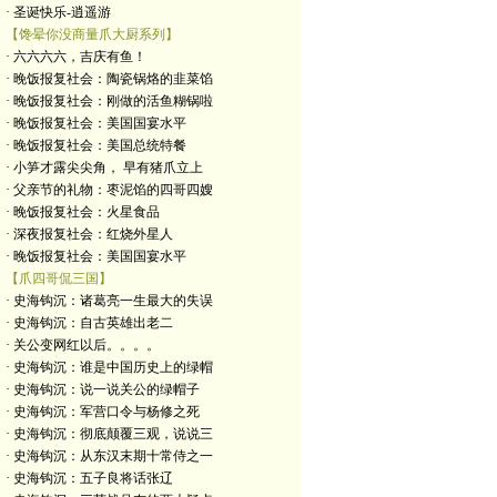
· 圣诞快乐-逍遥游
【馋晕你没商量爪大厨系列】
· 六六六六，吉庆有鱼！
· 晚饭报复社会：陶瓷锅烙的韭菜馅
· 晚饭报复社会：刚做的活鱼糊锅啦
· 晚饭报复社会：美国国宴水平
· 晚饭报复社会：美国总统特餐
· 小笋才露尖尖角， 早有猪爪立上
· 父亲节的礼物：枣泥馅的四哥四嫂
· 晚饭报复社会：火星食品
· 深夜报复社会：红烧外星人
· 晚饭报复社会：美国国宴水平
【爪四哥侃三国】
· 史海钩沉：诸葛亮一生最大的失误
· 史海钩沉：自古英雄出老二
· 关公变网红以后。。。。
· 史海钩沉：谁是中国历史上的绿帽
· 史海钩沉：说一说关公的绿帽子
· 史海钩沉：军营口令与杨修之死
· 史海钩沉：彻底颠覆三观，说说三
· 史海钩沉：从东汉末期十常侍之一
· 史海钩沉：五子良将话张辽