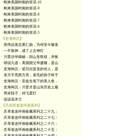
· 刚来美国时闹的笑话-10
· 刚来美国时闹的笑话-9
· 刚来美国时闹的笑话-8
· 刚来美国时闹的笑话-7
· 刚来美国时闹的笑话-6
· 刚来美国时闹的笑话-5
【史海钩沉】
· 英伟达老总黄仁勋，为何至今被老
· 一不留神，成了上古神灯
· 川普访华揭秘：回山东祭祖，并恢
· 胡说九道：美国国父华盛顿，是山
· 史海钩沉：诺贝尔是龙的传人，是
· 东方不亮西方亮，老毛的孙子终于
· 史海钩沉：安徒生笔下的美人鱼，
· 史海钩沉：川普才是山东历史上最
· 周末段子：鸡飞蛋打
· 说说花木兰
【爪四哥老连环画系列】
· 爪哥老连环画收藏系列之二十九：
· 爪哥老连环画收藏系列之二十七：
· 爪哥老连环画收藏系列之二十六：
· 爪哥老连环画收藏系列之二十五：
· 爪哥老连环画收藏系列之二十四：