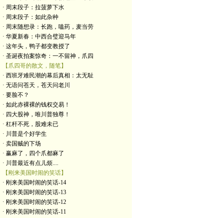
· 周末段子：拉菠萝下水
· 周末段子：如此杂种
· 周末随想录：长跑，嗑药，麦当劳
· 华夏新春：中西合璧迎马年
· 这年头，鸭子都变教授了
· 圣诞夜拍案惊奇：一不留神，爪四
【爪四哥的散文，随笔】
· 西班牙难民潮的幕后真相：太无耻
· 无语问苍天，苍天问老川
· 要脸不？
· 如此赤裸裸的钱权交易！
· 四大股神，唯川普独尊！
· 杠杆不死，股难未已
· 川普是个好学生
· 卖国贼的下场
· 赢麻了，四个爪都麻了
· 川普最近有点儿烦....
【刚来美国时闹的笑话】
· 刚来美国时闹的笑话-14
· 刚来美国时闹的笑话-13
· 刚来美国时闹的笑话-12
· 刚来美国时闹的笑话-11