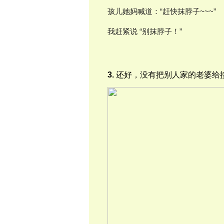
孩儿她妈喊道：“赶快抹脖子~~~”
我赶紧说 “别抹脖子！”
3.
还好，没有把别人家的老婆给