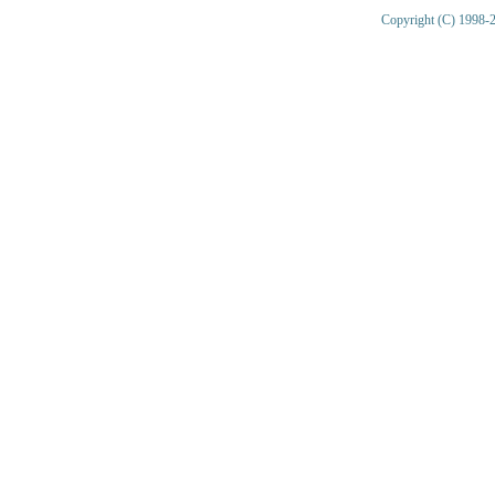
Copyright (C) 1998-2