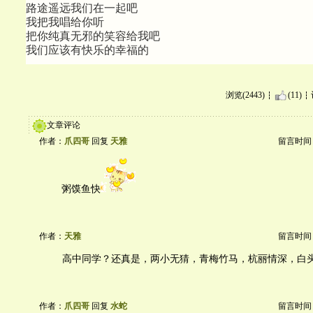
路途遥远我们在一起吧
我把我唱给你听
把你纯真无邪的笑容给我吧
我们应该有快乐的幸福的
浏览(2443)
(11)
文章评论
作者：
爪四哥
回复
天雅
留言时间：20
粥馍鱼快
作者：
天雅
留言时间：20
高中同学？还真是，两小无猜，青梅竹马，杭丽情深，白头
作者：
爪四哥
回复
水蛇
留言时间：20