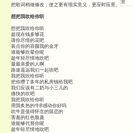
把歌词稍做修改，使之更有现实意义，更应时应景。
想把我吹给你听
想把我吹给你听
趁现在钱多够花
请你尽情的花吧
装点你的容颜我的金牙
谁能够吹晕你呢
趁年轻尽情地吹吧
最最亲爱的人啊
路途遥远我们一起吹吧
我把我吹给你听
把你攒了多年的私房钱给我吧
我们应该有二奶与小三儿的
痛快的吹吧
我把我吹给你听
用我炙热的牛B感动你好吗
吹牛是值得怀念的留恋的
害羞的红色脸庞
谁能够代替你呢
趁年轻尽情地吹吧