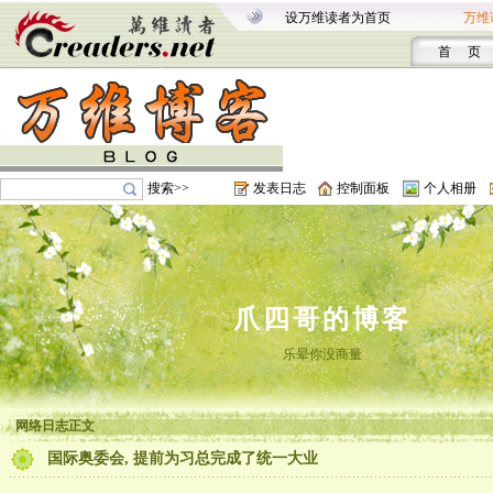
设万维读者为首页
万维
首 页
搜索>>
发表日志
控制面板
个人相册
爪四哥的博客
乐晕你没商量
网络日志正文
国际奥委会, 提前为习总完成了统一大业