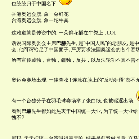
也统统归于中国名下.
香港奥运会旗, 象一朵鲜花
台湾奥运会旗, 象一坨牛粪
这难道就是传说中的: 一朵鲜花插在牛粪上 , LOL
话说国际奥委会主席
巴赫
先生, 是"中国人民"的老朋友, 是
会, 他可谓给足了中国面子, 严厉要求法国奥运会的各个赛场, 禁
所有宣传藏独，台独，疆独，反共，以及法轮功不真不善
奥运会赛场出现, 一律查收 ! 连涂在脸上的"反动标语"都不允
有一个台独分子在羽毛球赛场举了张白纸, 也被驱逐出场.
看到
巴赫
先生都如此热衷于中国统一大业, 为了统一大业
愧不?
尼玛, 天天把统一台湾叫得震天响, 结果是前戏做足后, 立马