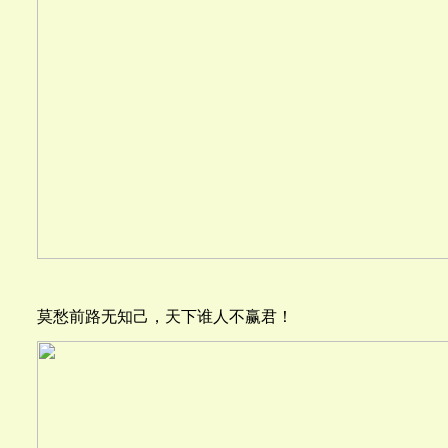
莫愁前路无知己，天下谁人不赢君！