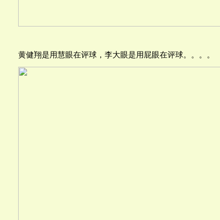
黄健翔是用慧眼在评球，李大眼是用屁眼在评球。。。。