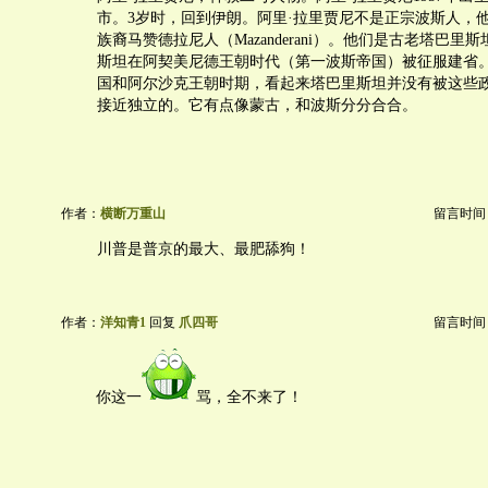
市。3岁时，回到伊朗。阿里·拉里贾尼不是正宗波斯人，
族裔马赞德拉尼人（Mazanderani）。他们是古老塔巴里
斯坦在阿契美尼德王朝时代（第一波斯帝国）被征服建省
国和阿尔沙克王朝时期，看起来塔巴里斯坦并没有被这些
接近独立的。它有点像蒙古，和波斯分分合合。
作者：
横断万重山
留言时间：20
川普是普京的最大、最肥舔狗！
作者：
洋知青1
回复
爪四哥
留言时间：20
你这一
骂，全不来了！