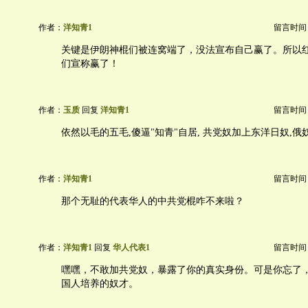
作者：
洋知青1
留言时间：20
关键是伊朗神棍们被连窝端了，没法宣布自己赢了。所以
们宣称赢了！
作者：
玉质
回复
洋知青1
留言时间：20
依然以毛的五毛,傻逼"知青"自居, 共党奴加上东洋日奴,俄奴,
作者：
洋知青1
留言时间：20
那个无耻的代表华人的中共党棍咋不来啦？
作者：
洋知青1
回复
华人代表1
留言时间：20
嘿嘿，不敢加共党奴，暴露了你的真实身份。可是你忘了
国人培养的奴才。