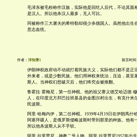
毛泽东被毛粉称作汉族，实际他是回纥人后代，不论其面
是汉人。所以他杀汉人最多，无人可比。
同被称作三大屠夫的希特勒却很少杀德国人。虽然他出生
意志血统。
作者：
洋知青1
留言时间：20
伊朗神权政府动不动就打着民族大义，实际他们都不是正
外来者，或是少数民族。他们用神权来统治，压迫，甚至屠
斯人。当神权幻想破灭后，他们终究会被推翻。
鲁霍拉·霍梅尼，第一任神棍。他的祖父赛义德艾哈迈德·穆
人，在印度北方邦巴拉班基县的金图尔村出生，有克什米
民波斯。
阿里·哈梅内伊，第二任神棍。1939年4月19日在伊朗馬
阿塞拜疆人，是俄罗斯侵略波斯时带到那里的种族。他有
所以他杀波斯人从不手软。
阿里·拉里贾尼，神教二号人物。阿里·拉里贾尼1957年出