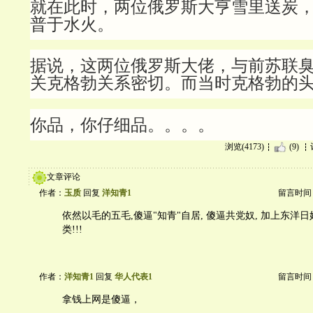
就在此时，两位俄罗斯大亨雪里送炭
普于水火。
据说，这两位俄罗斯大佬，与前苏联
关克格勃关系密切。而当时克格勃的
你品，你仔细品。。。。
浏览(4173)
(9)
文章评论
作者：
玉质
回复
洋知青1
留言时间：20
依然以毛的五毛,傻逼"知青"自居, 傻逼共党奴, 加上东洋日奴
类!!!
作者：
洋知青1
回复
华人代表1
留言时间：20
拿钱上网是傻逼，