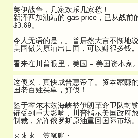
美伊战争，几家欢乐几家愁！
新泽西加油站的 gas price，已从战前
$3.69。
令人无语的是，川普居然大言不惭地
美国做为原油出口囯，可以赚很多钱
看来在川普眼里，美国 = 美国资本家
这傻叉，真快成晋惠帝了。资本家赚
国老百姓买单，好伐！
鉴于霍尔木兹海峡被伊朗革命卫队封
链受到重大影响，川普指示美国政府
制裁，允许俄罗斯原油重回国际市场
来来来，算笔账：