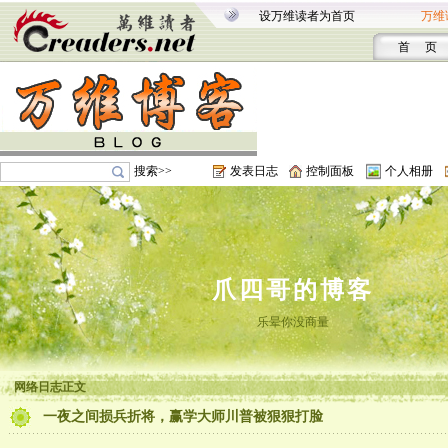
设万维读者为首页
万维
首 页
搜索>>
发表日志
控制面板
个人相册
爪四哥的博客
乐晕你没商量
网络日志正文
一夜之间损兵折将，赢学大师川普被狠狠打脸