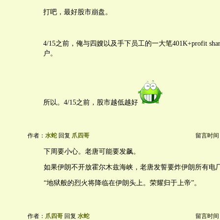
打吧，最好股市崩盘。
4/15之前，俺与四嫂以及手下员工的一大笔401K+profit sh
户。
所以。4/15之前，股市越低越好
作者：
水蛇
回复
爪四哥
留言时间：20
下周要小心。老唐可能要发飙。
如果伊朗不开放霍尔木兹海峡，老唐发誓要炸伊朗所有电
“地狱般的烈火将降临在伊朗头上。荣耀归于上帝”。
作者：
爪四哥
回复
水蛇
留言时间：20