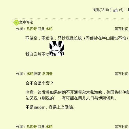
浏览(2816)
(6)
文章评论
作者：
爪四哥
回复
水蛇
留言时间：20
不做空，不追涨，只抄底做长线（即使抄在半山腰也不怕
我自岿然不动
作者：
水蛇
回复
爪四哥
留言时间：20
会不会是个套？
老唐一边发誓如果伊朗不开通霍尔木兹海峡，美国将把伊
边又说（刚说的），有可能在四月六日与伊朗谈判。
不是insider，容易上当受骗。
作者：
爪四哥
回复
水蛇
留言时间：20