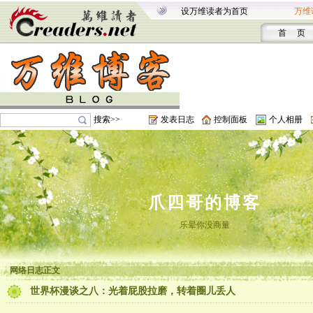
设万维读者为首页
万维
首 页
搜索>>
发表日志
控制面板
个人相册
爪四哥的博客
乐晕你没商量
网络日志正文
世界杯漫谈之八：光着屁股拉磨，转着圈儿丢人