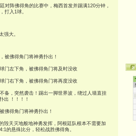
阿根廷对阵佛得角的比赛中，梅西首发并踢满120分钟，
，打入1球。
太强大。
赴会，被佛得角门将神勇扑出！
直奔球门左下角，被佛得角门将及时没收
直奔球门右下角，被佛得角门将再度没收
全队不备，突然袭击！踢出一脚世界波，绕过人墙直挂
扑出 ！！！！
会，被佛得角门将神勇扑出！
的毁天灭地般地神勇发挥，阿根廷队根本不需要加
4:1的悬殊比分，轻松战胜佛得角。