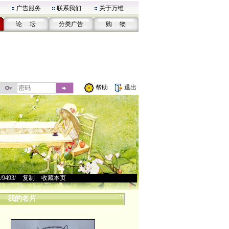
广告服务
联系我们
关于万维
论 坛
分类广告
购 物
帮助
退出
u/9493/
>
复制
>
收藏本页
我的名片