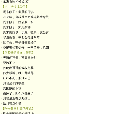
· 爪家有狗初长成-27
【把生活过成段子】
· 周末段子：鹅蛋的传说
· 2036年，当碳基生命被硅基生命取
· 周末段子：拉菠萝下水
· 周末段子：如此杂种
· 周末随想录：长跑，嗑药，麦当劳
· 华夏新春：中西合璧迎马年
· 这年头，鸭子都变教授了
· 圣诞夜拍案惊奇：一不留神，爪四
【爪四哥的散文，随笔】
· 无语问苍天，苍天问老川
· 要脸不？
· 如此赤裸裸的钱权交易！
· 四大股神，唯川普独尊！
· 杠杆不死，股难未已
· 川普是个好学生
· 卖国贼的下场
· 赢麻了，四个爪都麻了
· 川普最近有点儿烦....
· 给川普点个赞！
【刚来美国时闹的笑话】
· 刚来美国时闹的笑话-14