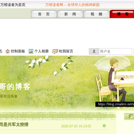
设万维读者为首页
万维读者网 -- 全球华人的精神家园
首 页
新 闻
视 频
博 客
志
控制面板
个人相册
给我留言
哥的博客
晕你没商量
https://blog.creaders.net/
而是共军太狡猾
2026-07-05 16:24:05