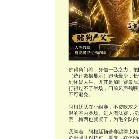
佛得角门将，凭借一己之力，把
（统计数据显示）跑动最少，长
到怀疑人生。尤其是加时赛最后
打得过不了半场，门前风声鹤唳
不可避免。
阿根廷队在小组赛，不费吹灰之
温的室内赛场。进入淘汰赛，按
赛，梅西也就罢了，为毛全队的
我脚着，阿根廷预选赛踢得太顺
欧洲强队对抗过。看来，在体能co