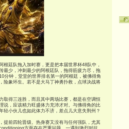
阿根廷队拖入加时赛，更是把本届世界杯48队中，
传最少，冲刺最少的阿根廷队，拖得筋疲力尽，拖
10分钟，堂堂的世界排名第一的阿根廷，被佛得角
，险象环生。若不是大马丁神勇扑救，点球决战将
力取得三连胜，而且其中两场比赛，都是在空调恒
理说，应该精力旺盛体力充沛才对。与佛得角的比
年轻小伙儿也如此体力不济，差点儿大意失荆州？
，提前四轮晋级。热身赛又没有与任何强队，尤其
nditioning方面存在严重问题。一遇到激烈对抗，