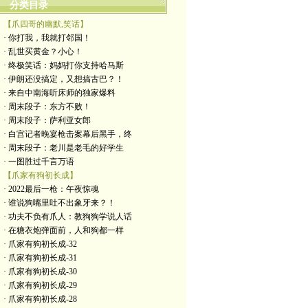
分类目录
【爪四哥的幽默,笑话】
· 你打我，我就打邻国！
· 乱世买黄金？小心！
· 终极笑话：妈妈打你支持哈马斯
· 伊朗还没搞定，又想搞古巴？！
· 来自中南海听床师的独家爆料
· 周末段子：东方不败！
· 周末段子：萨利亚女郎
· 白宫记者晚宴枪击案幕后黑手，终
· 周末段子：老川是老毛的好学生
· 一图胜过千言万语
【爪家有狗初长成】
· 2022最后一枪：午夜惊魂
· 谁说狗嘴里吐不出象牙来？！
· 功夫不负有爪人：教狗狗学说人话
· 在糖衣炮弹面前，人和狗都一样
· 爪家有狗初长成-32
· 爪家有狗初长成-31
· 爪家有狗初长成-30
· 爪家有狗初长成-29
· 爪家有狗初长成-28