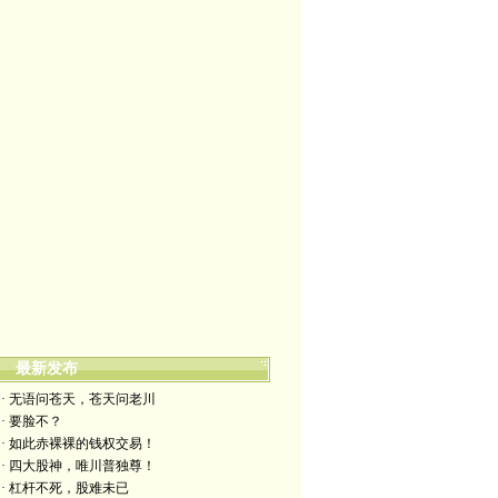
最新发布
· 无语问苍天，苍天问老川
· 要脸不？
· 如此赤裸裸的钱权交易！
· 四大股神，唯川普独尊！
· 杠杆不死，股难未已