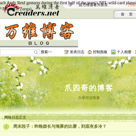
设万维读者为首页
万维
首 页
搜索>>
发表日志
控制面板
个人相册
爪四哥的博客
乐晕你没商量
网络日志正文
周末段子：昨晚酋长与海豚的比赛，到底有多冷？