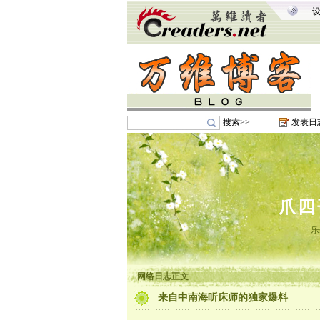
搜索>>
发表日
爪四
乐
网络日志正文
来自中南海听床师的独家爆料