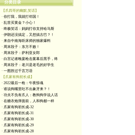
分类目录
【爪四哥的幽默,笑话】
· 你打我，我就打邻国！
· 乱世买黄金？小心！
· 终极笑话：妈妈打你支持哈马斯
· 伊朗还没搞定，又想搞古巴？！
· 来自中南海听床师的独家爆料
· 周末段子：东方不败！
· 周末段子：萨利亚女郎
· 白宫记者晚宴枪击案幕后黑手，终
· 周末段子：老川是老毛的好学生
· 一图胜过千言万语
【爪家有狗初长成】
· 2022最后一枪：午夜惊魂
· 谁说狗嘴里吐不出象牙来？！
· 功夫不负有爪人：教狗狗学说人话
· 在糖衣炮弹面前，人和狗都一样
· 爪家有狗初长成-32
· 爪家有狗初长成-31
· 爪家有狗初长成-30
· 爪家有狗初长成-29
· 爪家有狗初长成-28