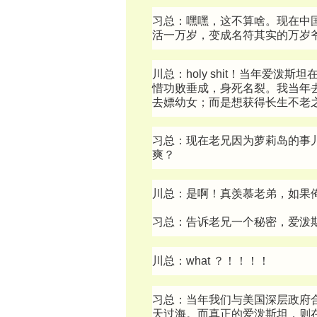
习总：嘿嘿，这不算啥。现在中
活一万岁，变成名符其实的万岁
川总：holy shit！当年爱
惜功败垂成，身死名裂。我当年
去嫖幼女；而是想获得长生不老
习总：现在老兄因为萝莉岛的事
爽？
川总：是啊！真羡慕老弟，如果
习总：告诉老兄一个秘密，爱泼
川总：what ？！！！！
习总：当年我们与美国深层政府
天过海。而真正的爱泼斯坦，则在