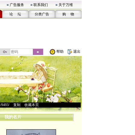
广告服务
联系我们
关于万维
论 坛
分类广告
购 物
帮助
退出
u/9493/
>
复制
>
收藏本页
我的名片