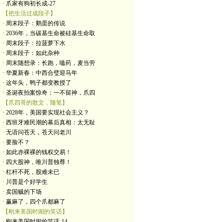
· 爪家有狗初长成-27
【把生活过成段子】
· 周末段子：鹅蛋的传说
· 2036年，当碳基生命被硅基生命取
· 周末段子：拉菠萝下水
· 周末段子：如此杂种
· 周末随想录：长跑，嗑药，麦当劳
· 华夏新春：中西合璧迎马年
· 这年头，鸭子都变教授了
· 圣诞夜拍案惊奇：一不留神，爪四
【爪四哥的散文，随笔】
· 2028年，美国要实现社会主义？
· 西班牙难民潮的幕后真相：太无耻
· 无语问苍天，苍天问老川
· 要脸不？
· 如此赤裸裸的钱权交易！
· 四大股神，唯川普独尊！
· 杠杆不死，股难未已
· 川普是个好学生
· 卖国贼的下场
· 赢麻了，四个爪都麻了
【刚来美国时闹的笑话】
· 刚来美国时闹的笑话-14