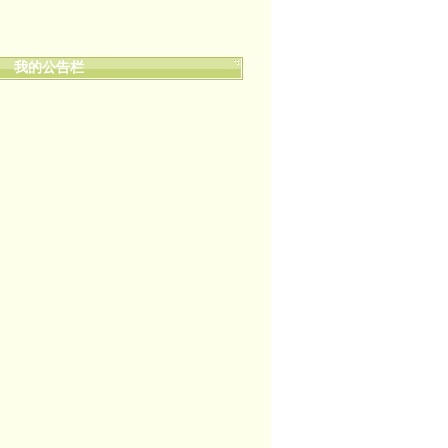
我的公告栏
嬉笑怒骂皆文章，酸甜苦辣铸人生