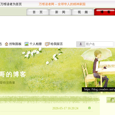
设万维读者为首页
万维读者网 -- 全球华人的精神家园
首 页
新 闻
视 频
博 客
志
控制面板
个人相册
给我留言
哥的博客
晕你没商量
https://blog.creaders.net/
2026-05-17 16:20:24