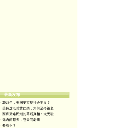
最新发布
· 2028年，美国要实现社会主义？
· 英伟达老总黄仁勋，为何至今被老
· 西班牙难民潮的幕后真相：太无耻
· 无语问苍天，苍天问老川
· 要脸不？