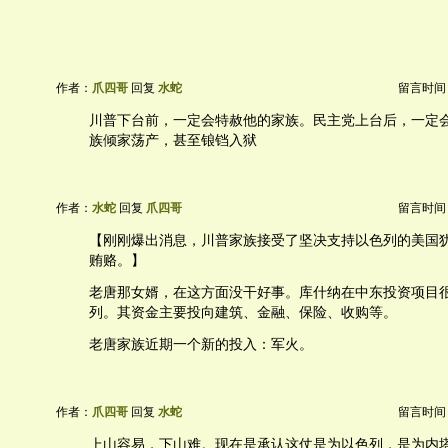
作者：
爪四哥
回复
水蛇
留言时间：20
川普下台前，一定会特赦他的家族。民主党上台后，一定
族倾家荡产，甚至锒铛入狱
作者：
水蛇
回复
爪四哥
留言时间：20
【刚刚爆出消息，川普家族接受了坚决支持以色列的美国犹
贿赂。】
老唐那女婿，在这方面没干好事。库什纳在中东投资项目
列。其资金主要投向建筑、金融、保险、收购等。
老唐家族近期一个新的投入：军火。
作者：
爪四哥
回复
水蛇
留言时间：20
上山容易，下山难。现在是承认这仗是为以色列，是为内