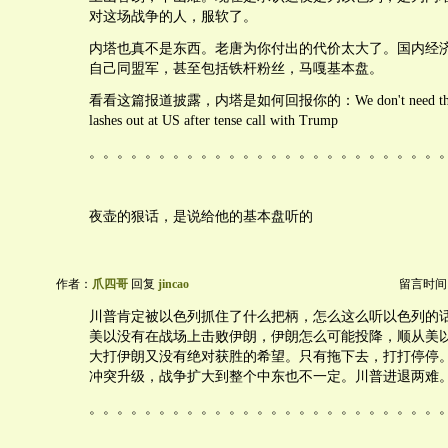
对这场战争的人，服软了。
内塔也真不是东西。老唐为你付出的代价太大了。国内经
自己同盟军，甚至包括铁杆粉丝，马嘎基本盘。
看看这篇报道披露，内塔是如何回报你的：We don't need that!'
lashes out at US after tense call with Trump
。。。。。。。。。。。。。。。。。。。。。。。。。
夜壶的狠话，是说给他的基本盘听的
作者：
爪四哥
回复
jincao
留言时间：20
川普肯定被以色列抓住了什么把柄，怎么这么听以色列的
美以没有在战场上击败伊朗，伊朗怎么可能投降，顺从美
大打伊朗又没有绝对获胜的希望。只有拖下去，打打停停
冲突升级，战争扩大到整个中东也不一定。川普进退两难
。。。。。。。。。。。。。。。。。。。。。。。。。