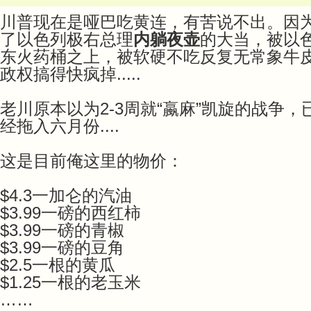
川普现在是哑巴吃黄连，有苦说不出。因
了以色列极右总理
内躺夜壶
的大当，被以
东火药桶之上，被软硬不吃反复无常象牛
政权搞得快疯掉.....
老川原本以为2-3周就“蠃麻”凯旋的战争
经拖入六月份....
这是目前俺这里的物价：
$4.3一加仑的汽油
$3.99一磅的西红柿
$3.99一磅的青椒
$3.99一磅的豆角
$2.5一根的黄瓜
$1.25一根的老玉米
……