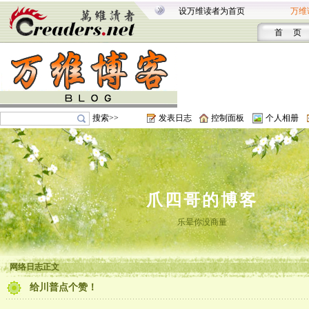
设万维读者为首页
万维
首 页
搜索>>
发表日志
控制面板
个人相册
爪四哥的博客
乐晕你没商量
网络日志正文
给川普点个赞！