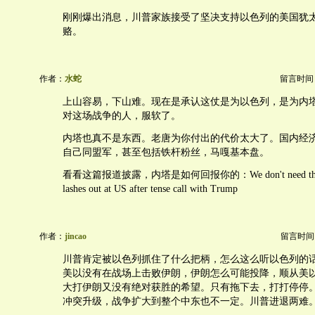
刚刚爆出消息，川普家族接受了坚决支持以色列的美国犹太
赂。
作者：
水蛇
留言时间：20
上山容易，下山难。现在是承认这仗是为以色列，是为内
对这场战争的人，服软了。
内塔也真不是东西。老唐为你付出的代价太大了。国内经
自己同盟军，甚至包括铁杆粉丝，马嘎基本盘。
看看这篇报道披露，内塔是如何回报你的：We don't need that!'
lashes out at US after tense call with Trump
作者：
jincao
留言时间：20
川普肯定被以色列抓住了什么把柄，怎么这么听以色列的
美以没有在战场上击败伊朗，伊朗怎么可能投降，顺从美
大打伊朗又没有绝对获胜的希望。只有拖下去，打打停停
冲突升级，战争扩大到整个中东也不一定。川普进退两难