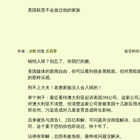
美国权贵不会放过他的家族
作者：
水蛇
回复
爪四哥
留言时间：20
锒铛入狱？别忘了。你我打的赌。
美国媒体的新闻自由，你可以看到很多黑暗面。但对黑暗
的那样乐观。
刑不上大夫！老唐家族没人会入狱的！
举个例子：最近看待澳大利亚起诉美国3M公司。这家公司
对澳大利亚不清楚。但清楚这家公司曾被美国十几家应用
所在州。污染造成对儿童发育造成终生影响。
后来被告与原告1、2百亿和解。可问题并没彻底解决。以
司。这个案子恐怕你也听说过。快十年了。
法律有和解，总统有赦免权。最终啥问题没解决。