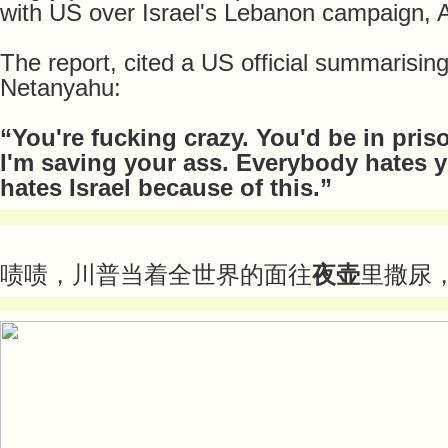
with US over Israel's Lebanon campaign, A
The report, cited a US official summarisin
Netanyahu:
“You're fucking crazy. You'd be in prison
I'm saving your ass. Everybody hates
hates Israel because of this.”
啧啧，川普当着全世界的面往
夜壶
里撒尿，p