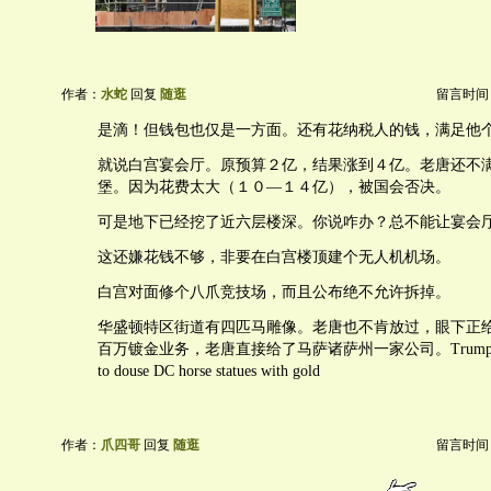
作者：
水蛇
回复
随逛
留言时间：20
是滴！但钱包也仅是一方面。还有花纳税人的钱，满足他
就说白宫宴会厅。原预算２亿，结果涨到４亿。老唐还不
堡。因为花费太大（１０—１４亿），被国会否决。
可是地下已经挖了近六层楼深。你说咋办？总不能让宴会
这还嫌花钱不够，非要在白宫楼顶建个无人机机场。
白宫对面修个八爪竞技场，而且公布绝不允许拆掉。
华盛顿特区街道有四匹马雕像。老唐也不肯放过，眼下正
百万镀金业务，老唐直接给了马萨诸萨州一家公司。Trump dodges 
to douse DC horse statues with gold
作者：
爪四哥
回复
随逛
留言时间：20