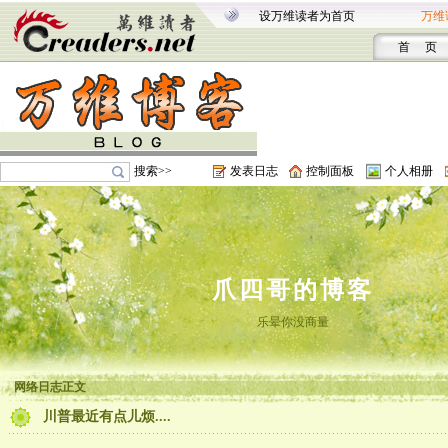
设万维读者为首页
万维
首 页
搜索>>
发表日志
控制面板
个人相册
爪四哥的博客
乐晕你没商量
网络日志正文
川普最近有点儿烦....