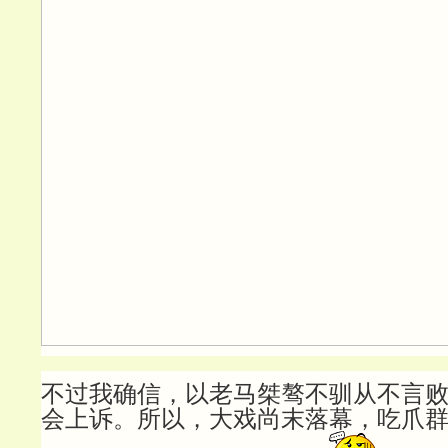
不过我确信，以老马桀骜不驯从不言
会上诉。所以，大戏尚末落幕，吃爪