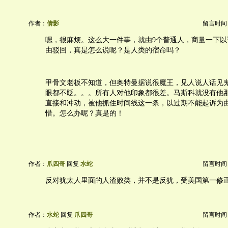
作者：
倩影
留言时间：20
嗯，很麻烦。这么大一件事，就由9个普通人，商量一下以
由驳回，真是怎么说呢？是人类的宿命吗？
甲骨文老板不知道，但奥特曼据说很魔王，见人说人话见
眼都不眨。。。所有人对他印象都很差。马斯科就没有他
直接和冲动，被他抓住时间线这一条，以过期不能起诉为
惜。怎么办呢？真是的！
作者：
爪四哥
回复
水蛇
留言时间：20
反对犹太人里面的人渣败类，并不是反犹，受美国第一修
作者：
水蛇
回复
爪四哥
留言时间：20