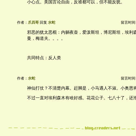
小心点。美国言论自由，反谁都可以，但不能反犹。
作者：
爪四哥
回复
水蛇
留言时间：20
邪恶的犹太恶棍：内躺夜壶，爱泼斯坦，博尼斯坦，埃利
曼，梅道夫。。。。
共同特点：反人类
作者：
水蛇
留言时间：20
神仙打仗？不清楚内幕。赶脚是，小马遇人不淑。小奥恩
不过一直对埃利森木有啥好感。花花公子。七八十了，还