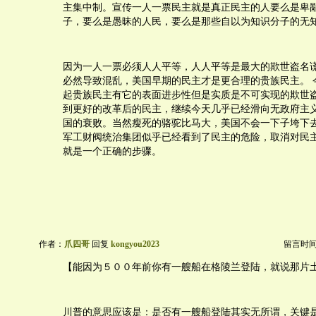
主集中制。宣传一人一票民主就是真正民主的人要么是卑
子，要么是愚昧的人民，要么是那些自以为知识分子的无
因为一人一票必须人人平等，人人平等是最大的欺世盗名
必然导致混乱，美国早期的民主才是更合理的贵族民主。 
起贵族民主有它的表面进步性但是实质是不可实现的欺世盗
到更好的改革后的民主，继续今天几乎已经滑向无政府主
国的衰败。当然瘦死的骆驼比马大，美国不会一下子垮下
军工财阀统治集团似乎已经看到了民主的危险，取消对民
就是一个正确的步骤。
作者：
爪四哥
回复
kongyou2023
留言时间：2
【能因为５００年前你有一艘船在格陵兰登陆，就说那片
川普的意思应该是：是否有一艘船登陆其实无所谓，关键