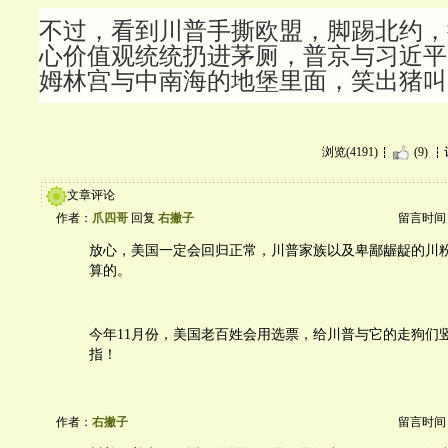
不过，看到川普手撕欧盟，脚踢北约，
心价值观统统扔进茅厕，普京与习近平
姆林宫与中南海的地堡里面，笑出猪叫
浏览(4191)
(9)
文章评论
作者：
爪四哥
回复
右撇子
留言时间：20
放心，美国一定会回归正常，川普家族以及卑鄙龌龊的川
算的。
今年11月份，美国老百姓会用选票，给川普与它的走狗们
指！
作者：
右撇子
留言时间：20