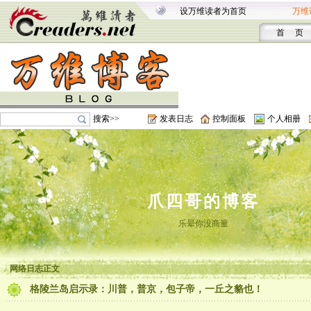
设万维读者为首页
万维
首 页
搜索>>
发表日志
控制面板
个人相册
爪四哥的博客
乐晕你没商量
网络日志正文
格陵兰岛启示录：川普，普京，包子帝，一丘之貉也！