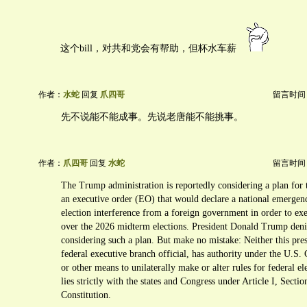
这个bill，对共和党会有帮助，但杯水车薪
作者：
水蛇
回复
爪四哥
留言时间：20
先不说能不能成事。先说老唐能不能挑事。
作者：
爪四哥
回复
水蛇
留言时间：20
The Trump administration is reportedly considering a plan for t
an executive order (EO) that would declare a national emergen
election interference from a foreign government in order to ex
over the 2026 midterm elections. President Donald Trump denie
considering such a plan. But make no mistake: Neither this pres
federal executive branch official, has authority under the U.S. C
or other means to unilaterally make or alter rules for federal e
lies strictly with the states and Congress under Article I, Sectio
Constitution.