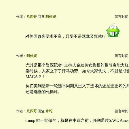
作者：
爪四哥
回复
阿佳妮
留言时间：20
对美国政客要求不高，只要不是既蠢又坏就行
作者：
阿佳妮
留言时间：20
尤其是那个资深记者+主持人金发美女梅根的带节奏能力
选时候，人家立下了汗马功劳，如今大家倒戈，不就是成也
MAGA？！
你们美利坚新一轮选举周期又进入了选坏的还是选更坏的
还是选蠢的死循环。
作者：
爪四哥
回复
水蛇
留言时间：20
trump 唯一能做的，就是在中选之前，强制通过SAVE American 