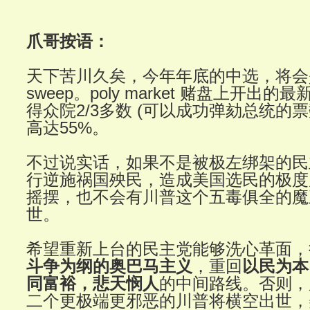
爪哥按语：
天下苦川久矣，今年年底的中选，将会是民
sweep。poly market 赌盘上开出
得众院2/3多数 (可以成功弹劾总统的票
高达55%。
不过说实话，如果不是被极左绑架的民
行逆施祸国殃民，造成美国选民的极度
摇摆，也不会有川普这个五毒俱全的魔
世。
希望重新上台的民主党能够洗心革面，
斗争为纲的奥巴马主义
，重回
以民为本
同富裕，悲天悯人
的中间路线。否则，
二个更极端更邪恶的川普将横空出世，