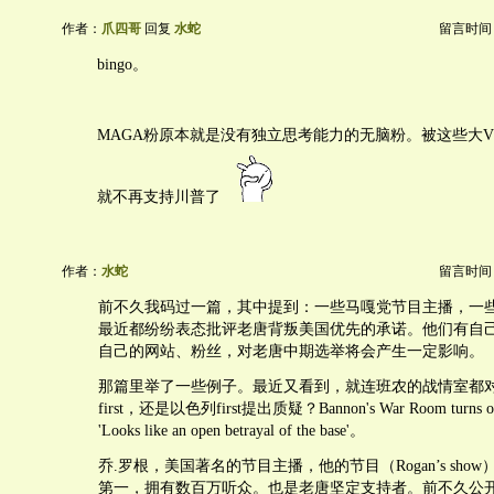
作者：
爪四哥
回复
水蛇
留言时间：20
bingo。
MAGA粉原本就是没有独立思考能力的无脑粉。被这些大
就不再支持川普了
作者：
水蛇
留言时间：20
前不久我码过一篇，其中提到：一些马嘎党节目主播，一
最近都纷纷表态批评老唐背叛美国优先的承诺。他们有自
自己的网站、粉丝，对老唐中期选举将会产生一定影响。
那篇里举了一些例子。最近又看到，就连班农的战情室都
first，还是以色列first提出质疑？Bannon's War Room turns on 
'Looks like an open betrayal of the base'。
乔.罗根，美国著名的节目主播，他的节目（Rogan’s show），
第一，拥有数百万听众。也是老唐坚定支持者。前不久公