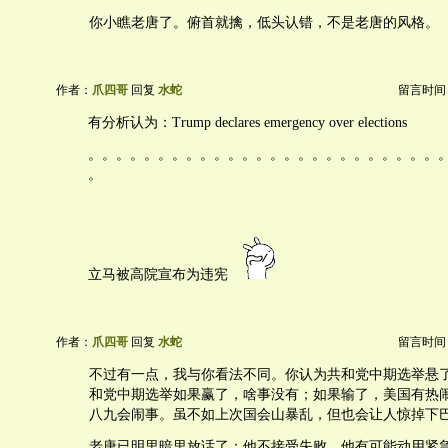
你小瞧老唐了。俯首就擒，低头认错，不是老唐的风格。
作者：
爪四哥
回复
水蛇
留言时间：20
有分析认为：Trump declares emergency over elections
。。。。。。。。。。。。。。。。。。。。。。。。。
。
立马被高院宣布为违宪
作者：
爪四哥
回复
水蛇
留言时间：20
不过有一点，我与你看法不同。你认为共和党中期选举悬
和党中期选举如果赢了，啥事没有；如果输了，美国有热
八九会闹事。虽不如上次国会山暴乱，但也会让人惊掉下
老唐已明里暗里放话了：他不接受失败。他有可能动用紧