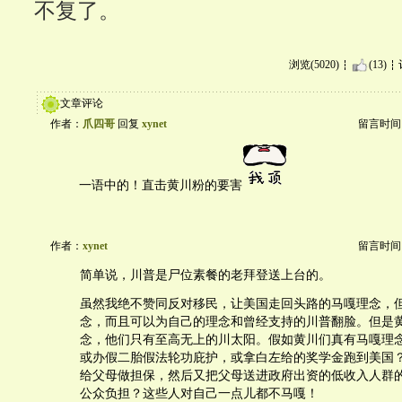
不复了。
浏览(5020)
(13)
文章评论
作者：
爪四哥
回复
xynet
留言时间：20
一语中的！直击黄川粉的要害
作者：
xynet
留言时间：20
简单说，川普是尸位素餐的老拜登送上台的。
虽然我绝不赞同反对移民，让美国走回头路的马嘎理念，
念，而且可以为自己的理念和曾经支持的川普翻脸。但是
念，他们只有至高无上的川太阳。假如黄川们真有马嘎理
或办假二胎假法轮功庇护，或拿白左给的奖学金跑到美国
给父母做担保，然后又把父母送进政府出资的低收入人群
公众负担？这些人对自己一点儿都不马嘎！