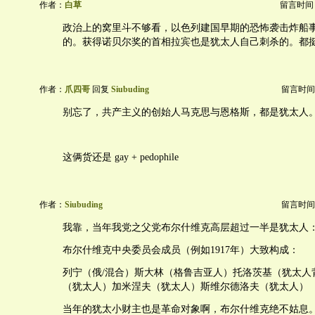
作者：
白草
留言时间：20
政治上的窝里斗不够看，以色列建国早期的恐怖袭击炸船
的。获得诺贝尔奖的首相拉宾也是犹太人自己刺杀的。都
作者：
爪四哥
回复
Siubuding
留言时间：20
别忘了，共产主义的创始人马克思与恩格斯，都是犹太人
这俩货还是 gay + pedophile
作者：
Siubuding
留言时间：20
我靠，当年我党之父党布尔什维克高层超过一半是犹太人
布尔什维克中央委员会成员（例如1917年）大致构成：
列宁（俄/混合）斯大林（格鲁吉亚人）托洛茨基（犹太人
（犹太人）加米涅夫（犹太人）斯维尔德洛夫（犹太人）
当年的犹太小财主也是革命对象啊，布尔什维克绝不姑息