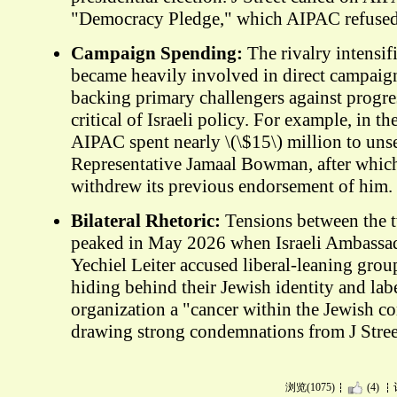
"Democracy Pledge," which AIPAC refused
Campaign Spending:
The rivalry intensi
became heavily involved in direct campaig
backing primary challengers against progr
critical of Israeli policy. For example, in t
AIPAC spent nearly \(\$15\) million to uns
Representative Jamaal Bowman, after which
withdrew its previous endorsement of him.
Bilateral Rhetoric:
Tensions between the 
peaked in May 2026 when Israeli Ambassad
Yechiel Leiter accused liberal-leaning group
hiding behind their Jewish identity and lab
organization a "cancer within the Jewish 
drawing strong condemnations from J Street
浏览(1075)
(4)