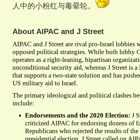
人中的小粉红与毒晕轮。
About AIPAC and J Street
AIPAC and J Street are rival pro-Israel lobbies
opposed political strategies
. While both lobby 
operates as a right-leaning, bipartisan organizati
unconditional security aid, whereas J Street is a
that supports a two-state solution and has pushe
US military aid to Israel.
The primary ideological and political clashes b
include:
Endorsements and the 2020 Election:
J S
criticized AIPAC for endorsing dozens of fa
Republicans who rejected the results of th
presidential election. J Street called on AI