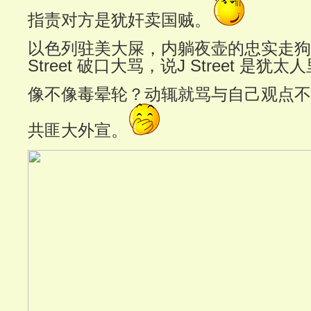
指责对方是犹奸卖国贼。
以色列驻美大屎，内躺夜壶的忠实走狗 Le
Street 破口大骂，说J Street 是
像不像毒晕轮？动辄就骂与自己观点不
共匪大外宣。