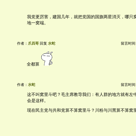
我党更厉害，建国几年，就把党国的国旗两星消灭，哪只
地一窝端。
作者：
爪四哥
回复
水蛇
留言时间：20
全都算
作者：
水蛇
留言时间：20
这不叫窝里斗吧？毛主席教导我们：有人群的地方就有左
会是这样。
现在民主党与共和党算不算窝里斗？川粉与川黑算不算窝