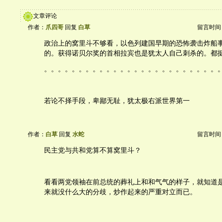
文章评论
作者：
爪四哥
回复
白草
留言时间：20
政治上的窝里斗不够看，以色列建国早期的恐怖袭击炸船
的。获得诺贝尔奖的首相拉宾也是犹太人自己刺杀的。都
。。。。。。。。。。。。。。。。。。。。。。。。。
若论不择手段，卑鄙无耻，犹太极右派世界第一
作者：
白草
回复
水蛇
留言时间：20
民主党与共和党算不算窝里斗？
看看两党领袖在前总统的葬礼上和和气气的样子，就知道
来就没什么大的分歧，炒作起来的严重对立而已。