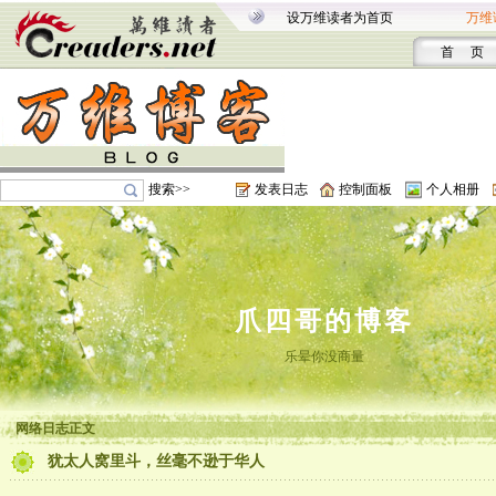
设万维读者为首页
万维
首 页
搜索>>
发表日志
控制面板
个人相册
爪四哥的博客
乐晕你没商量
网络日志正文
犹太人窝里斗，丝毫不逊于华人