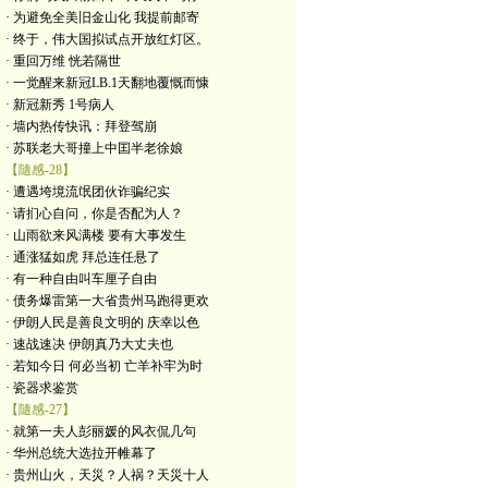
· 为避免全美旧金山化 我提前邮寄
· 终于，伟大国拟试点开放红灯区。
· 重回万维 恍若隔世
· 一觉醒来新冠LB.1天翻地覆慨而慷
· 新冠新秀 1号病人
· 墙内热传快讯：拜登驾崩
· 苏联老大哥撞上中囯半老徐娘
【隨感-28】
· 遭遇垮境流氓团伙诈骗纪实
· 请扪心自问，你是否配为人？
· 山雨欲来风满楼 要有大事发生
· 通涨猛如虎 拜总连任悬了
· 有一种自由叫车厘子自由
· 债务爆雷第一大省贵州马跑得更欢
· 伊朗人民是善良文明的 庆幸以色
· 速战速决 伊朗真乃大丈夫也
· 若知今日 何必当初 亡羊补牢为时
· 瓷器求鉴赏
【隨感-27】
· 就第一夫人彭丽媛的风衣侃几句
· 华州总统大选拉开帷幕了
· 贵州山火，天災？人祸？天災十人