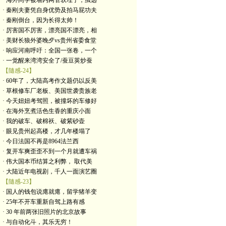
· 海外同学被墙内网管软埋了，虽远
· 秦刚夫妻凭自身优势及拍马屁功夫
· 秦刚倒台，因为长得太帅！
· 厉害国不厉害，漂亮国不漂亮，相
· 美财长狼外婆晚歺vs贵州省委食堂
· 响应河南呼吁：全国一张卷，一个
· 一觉醒来湾湾安全了/蚕豆荚炒蚕
【隨感-24】
· 60年了，大陆高考作文题仍以反美
· 草根修车厂老板、美国世袭贵族老
· 今天妞妞考驾照，被撞坏的车修好
· 在海外烹煮活色生香的重庆小面
· 我的破车、破棉袄、破紫砂壶
· 眼见贵州起高楼，才几年楼塌了
· 今日法国不再是8964法兰西
· 复开车爽歪歪不到一个月就遭车祸
· 伟大国本币结算之利弊， 取代美
· 大陆近年电视剧，千人一面演艺圈
【隨感-23】
· 国人的钱包说瘪就瘪，留学猪羊变
· 25年不开车重新自驾上路有感
· 30 年前两张旧照片的北京故事
· 与自动化斗，其乐无穷！