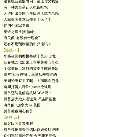
· 逮着机会就酸两句，谁让你欠我退
· 有一种善良是让人把饭吃饱
· 闪进闪出美国五星级酒店式养老院
· 入籍美国要求写作文？疯了！
· 忆四个国军遣孤
· 英语之痛 剑走偏峰
· 海关问“有没有带现金”
· 还有不用预制菜的中歺馆吗？
【隨感-30】
· 华盛顿州的樱桃每磅十美刀吐槽川
· 从秦城监狱出来王立军最关心什么
· 闭馆撤侨，冷战的节奏？或避免出
· 川爷180度转身，湾湾从未有过的
· 美国经济衰退了吗，比2008次贷危
· 瞬间打苖六种Drugstore抢钱啊
· 川爷还能化解危机MAGA吗？
· 川普店大欺人没诚意 泽连斯基受
· 海华的 “加拿大 vs 美国”
· 川普关税用心良苦
【隨感-29】
· 博客版面异常求解
· 有自媒把川普胜选比作诺曼底登陆
· 你们骂我川粉四年 今天我不骂你