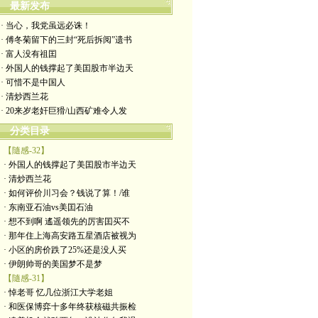
最新发布
· 当心，我党虽远必诛！
· 傅冬菊留下的三封“死后拆阅”遗书
· 富人没有祖囯
· 外国人的钱撑起了美囯股市半边天
· 可惜不是中国人
· 清炒西兰花
· 20来岁老奸巨猾/山西矿难令人发
分类目录
【隨感-32】
· 外国人的钱撑起了美囯股市半边天
· 清炒西兰花
· 如何评价川习会？钱说了算！/谁
· 东南亚石油vs美囯石油
· 想不到啊 遙遥领先的厉害囯买不
· 那年住上海高安路五星酒店被视为
· 小区的房价跌了25%还是没人买
· 伊朗帅哥的美国梦不是梦
【隨感-31】
· 悼老哥 忆几位浙江大学老姐
· 和医保博弈十多年终获核磁共振检