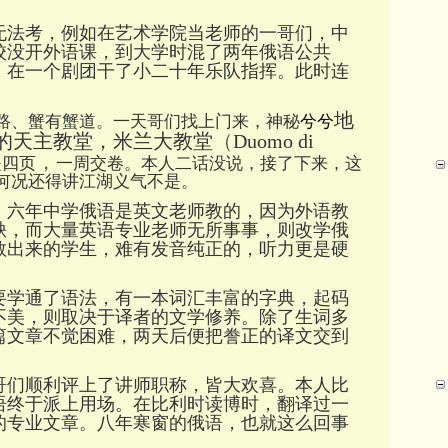
无法考，例如在艺术学院当老师的一哥们，中
校没开外语课，到大学时混了两年俄语公共
，在一个剧团干了小二十年乐队指挥。此时连
地
路、蟹有蟹道。一天哥们找上门来，神秘
兮兮
的天主教堂，米兰大教堂
（
Duomo di
，
是四页
一周交卷。本人二话没说，接了下来，这
何况还得讲江湖义气不是。
，六年中学俄语是英文老师教的，因为外语教
缺，而大量英语专业老师无所事事，则改学俄
教出来的学生，难有发音纯正的，听力更是硬
要学通了语法，有一本词汇丰富的字典，起码
不美，则取决于译者的文学修养。除了生词多
篇文章不觉困难，两天后便把誊正的译文交到
哥们顺利评上了讲师职称，皆大欢喜。本人比
语终于派上用场。在比利时读博时，翻译过一
的专业文章。八年寒窗的俄语，也就这么回事