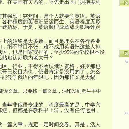
饽。在美国有关系的，率先走出国门拥抱美利
何其强烈！突然间，是个人就要学英语。英语
，各种程度的英语班应运而生。英语程度无形
一硬指标。于是，英语顺理成章成为职称评定
不上的始终是大多数，而且是埋头在各行各业
们，纲不举目不张。难不成用英语把这些人排
俄语，也是国家安排的，至少
95%
的学校根本没
巴贴贴认苏联为老大哥？
地区、行业，不得不承认俄语资格，好歹那也
大哥已反目为仇，俄语肯定是没用的了，怎么
不能凭学俄语的年限吧，因为那样又是大鍋
翻译文章。只要找一篇文章，油印发到考生手中
。当年非俄语专业的，程度最高的是，中学六
算短，但都是在教科书上转，没有任何运用，
发一篇文章，规定一定时间交卷。真是，活人