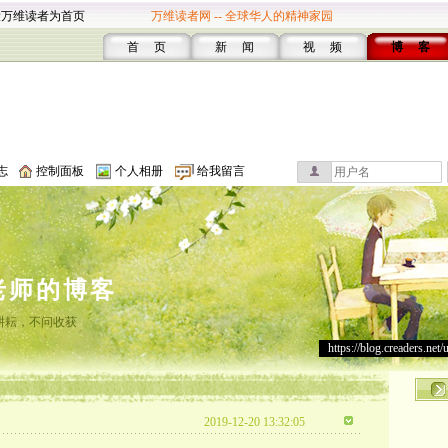
设万维读者为首页
万维读者网 -- 全球华人的精神家园
首 页
新 闻
视 频
博 客
志
控制面板
个人相册
给我留言
老师的博客
耕耘，不问收获
https://blog.creaders.net/
2019-12-20 13:32:05