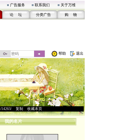
广告服务
联系我们
关于万维
论 坛
分类广告
购 物
帮助
退出
u/14263/
>
复制
>
收藏本页
我的名片