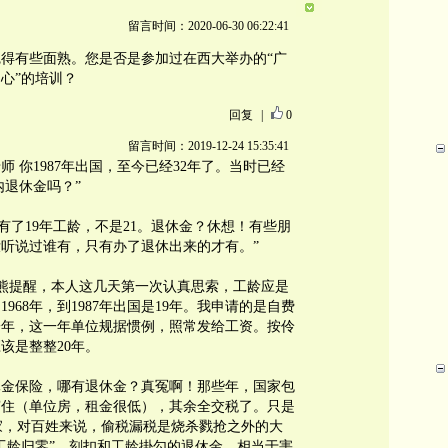
留言时间：2020-06-30 06:22:41
得有些面熟。您是否是参加过在西大举办的“广
心”的培训？
回复
|
0
留言时间：2019-12-24 15:35:41
育老师 你1987年出国，至今已经32年了。当时已经
内退休金吗？”
已经有了19年工龄，不是21。退休金？休想！有些朋
听说过谁有，只有办了退休出来的才有。”
谢北熊提醒，本人这几天第一次认真思索，工龄应是
968年，到1987年出国是19年。我申请的是自费
一年，这一年单位规据惯例，照常发给工资。按伶
该是整整20年。
休金保险，哪有退休金？真冤啊！那些年，国家包
穿住（单位房，租金很低），其余全交税了。只是
国家，对百姓来说，偷税漏税是烧杀戮抢之外的大
工龄归零”，刻扣和工龄掛勾的退休金，相当于害