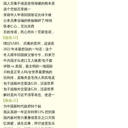
· 国人百毒不侵是疫情海啸的根本原
· 选个空姐百里挑一
· 美籍华人申请回国签证比绿卡难
· 公务员事业编的铁饭碗碎了/悼歿
· 医者仁心，无论东西
· 百姓传谣，民心所向！官家造谣，
【随感-22】
· 绕过SARS、 武毒的贵州，这波疫
· 2022 年末最想说的一句话：这个
· 冬儿艰辛回国探父慘兮兮，归来万
· 中共国才出虎口又入狼窝/包子拨
· 伊朗 vs 美国，最文明的一场国际
· 川粉是正常人吗/全世界最爱钱的
· 坊间传，孟晚舟是毛伟人和其母孟
· 包子战狼外交耍泼G20，活该世界
· 包子战狼外交耍泼G20，活该世界
· 解封是向习近平清零表忠、使进一
【随感-21】
· 为中国新时代政府转个贴
· 我从英磅一年定存利率13% 挖到第
· 国内敌对势力屡屡借普京之口灭我
· 忆闺蜜，谈生后事，呼吁放宽安乐