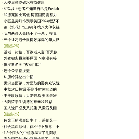
· 60岁后多吃碳水有益健康
· 80%以上患者不知道自己是Prediab
· 和漂亮国比高低 厉害国尚需努力
· 小区圣诞灯饰预示美国2024经济不
· 追《繁花》忆1991年携八大件衣锦
· 我与两条人命脱不了干系， 投毒
· 三个让习包子恨得牙痒痒的华人良
【隨感-26】
· 基老一封信，百岁老人变“百天孩
· 外资撤离最主要原因 习皇没有接
· 俄罗斯名画 ”教室门口”
· 连个公章都没盖
· 斗胆给拜总出个招
· 见识当面锣，对面鼓的罢免众议院
· 中秋次日捡漏 买到小时候味道的
· 中美欧读博：大陆最易 美国最难
· 大陆留学生读博的艰辛和残忍，
· 国人逢日必反又犯傻 又搬石头砸
【隨感-25】
· 伟光正的潜艇出事了， 谣传又一
· 社会黑白颠倒，你不得不狠毒，不
· 1.5个恒大的中植系暴雷了毛阿敏