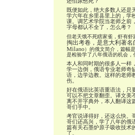
还怕尿憋死？
既便如此，绝大多数人还是
学六年在乡里县里上的，学
课。调艺术学院当老师之前
字母都认不全了，怎么考？
但老天饿不死瞎家雀，虾有虾
掏出考卷，是意大利著名
Milano
）的俄文简介，篇幅
是检验学了八年俄语的机会，
本人和同时期的很多人一样
学一边倒，俄语专业老师奇
语，边学边教。这样的老师
伤。
好在俄语比英语重语法，只
可以不把文章翻歪。译文美
离不开字典外，本人翻译这
哥们手中。
考官说译得好，还这么快。
哥们还高兴，学了八年的俄
篇有关石墨炉原子吸收技术
了。