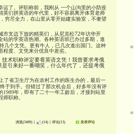
幸运了。评职称前，我刚从
一个山沟里的小防疫
精英们拼英语的年代里，好不容易离开体育老师
，穷尽全力，在山里从零开始建实验室，不奢望
72
城市支边下放的精英们，从尼克松
年访华开
全站的学英语热潮。各种英语班已办过多期，進
持几个文凭。更有牛人，已几次進出国门。这种
语程度、文凭来分优良中差劣。
，技术职称评定要㸔英语文凭！我曾要求考俄
果是引来好一番嘲笑，什么年代了，还提考俄
上了省卫生厅为在农村工作的医生办的，最后一
终于到手。但错过了那次机会后，好多年没有评
1989
的
年，即有了二十一年工龄后，才接到站里
程师职称。
浏览(3409)
(14)
评论(13)
发表评论