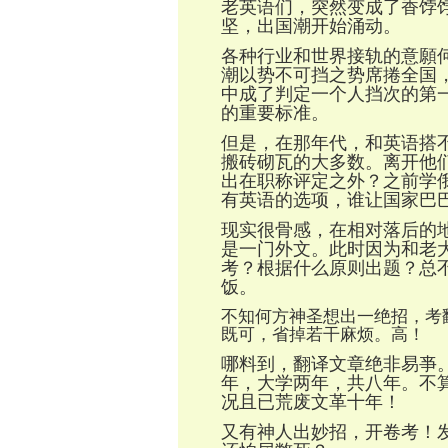
老英语们，突然变成了香饽
坚，出国潮开始涌动。
各种行业和世界接轨的意願
潮以势不可挡之势席捲全国
中成了判定一个人挡次的第
的重要标准。
但是，在那年代，和英语搭
搬砖砌瓦的大多数。离开他
出在职称评定之外？之前学
有英语的选项，谁让国家巴
现实很骨感，在相对落后的
是一门外文。此时因为和老
考？根据什么原则出题？总
饭。
不知何方神
圣
想出一绝招，考
既可，省掉若干麻烦。高！
哪料到，翻译文章绝非易亊
年，大学两年，共八年。不
况且已荒废文革十年！
又有神人出妙招，开卷考！