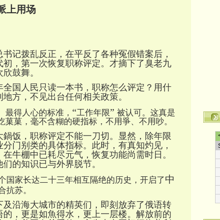
派上用场
总书记拨乱反正，在平反了各种冤假错案后，
代初，第一次恢复职称评定。才摘下了臭老九
欢欣鼓舞。
年全国人民只读一本书，职称怎么评定？用什
到地方，不见出台任何相关政策。
“
”
、最得人心的标准，
工作年限
被认可。这真是
吃菓菓，毫不含糊的硬指标，不用爭、不用吵。
大鍋饭，职称评定不能一刀切。显然，除年限
业分门别类的具体指标。此时，有真知灼见，
，在牛棚中已耗尽元气，恢复功能尚需时日。
他们的知识已与外界脱节。
中
两个国家长达二十三年相互隔绝的历史，开启了
合抗苏。
下及沿海大城市的精英们，即刻放弃了俄语转
语的，更是如魚得水，更上一层楼。解放前的