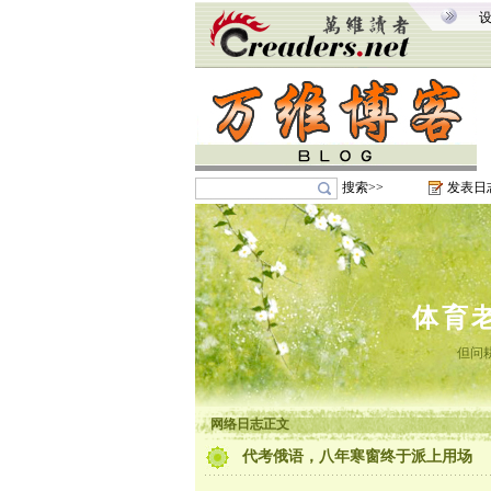
搜索>>
发表日
体育
但问
网络日志正文
代考俄语，八年寒窗终于派上用场