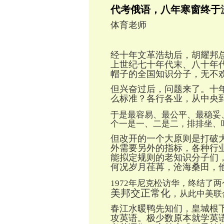
代考俄语，八年寒窗终于
体育老师
经十年文革浩劫后，胡耀邦
上世纪七十年代末、八十年
帽子的全国知识分子，无不
但兴奋过后，问题来了。十
么标准？各行各业，从中央
于是最容易、最公平、最稳妥
个一是一、二是二，排排坐、
但改开的一个大原则是打破
外需要另外的指标，各种行
能拟定规则的老知识分子们
何况岁月荏苒，沧海桑田，
1972年尼克松访华，终结了
美邦交正常化
，
从此中美联
春江水暖鸭先知们，皇城根
攻英语。极少数原本就学英