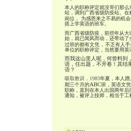
本人的职称评定就没哥们那么
站，调到广西省级防疫站。在
岗位，
为感恩来之不易的机会
搭上学英语的班车。
而广西省级防疫，前些年从大
始，就已闻风而动，还带动了
，
过班的都有文凭
不乏有人手
单位的职称评定，当然要用英
而我这山里人呢，何曾料到
语，任出题，不开卷！其结
语？
1983
吸取教训，
年夏，本人蹭
ABC
期三个月的
班，英语文凭
职称，直到在本人出国两年后
通知，被评上技师，相当于工