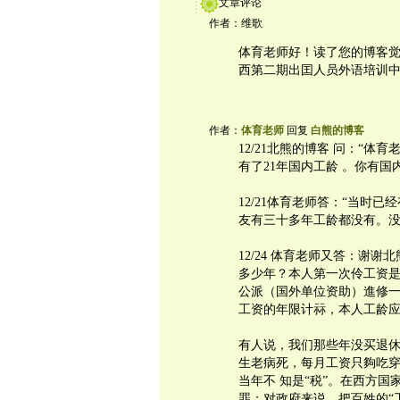
文章评论
作者：维歌
体育老师好！读了您的博客觉
西第二期出囯人员外语培训中
作者：
体育老师
回复
白熊的博客
12/21北熊的博客 问：“体
有了21年国内工龄 。你有国
12/21体育老师答：“当时
友有三十多年工龄都没有。没
12/24 体育老师又答：谢
多少年？本人第一次伶工资是1
公派（国外单位资助）進修
工资的年限计祘，本人工龄应
有人说，我们那些年没买退
生老病死，每月工资只夠吃
当年不 知是“税”。在西方
罪；对政府来说，把百姓的“