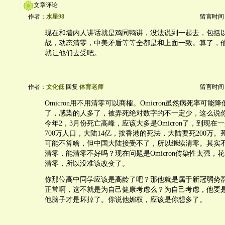
文章评论
作者：
水星98
留言时间：20
现在和墙内人讲话就是鸡同鸭讲，没法说到一起去，包括
战，动态清零，中美矛盾等等全都是和上面一致。算了，
就让他们去受吧。
作者：
文化低
回复
体育老师
留言时间：20
Omicron用不用清零可以商榷。Omicron虽然病死率可
了，感染的人多了，被弄死绝对数字的不一定少，这么说
今年2，3月份死亡高峰，应该大多是Omicron了，到现在
700万人口，大陆14亿，按香港的死法，大陆要死200万。
可能不算啥，但中国大陆接受不了，所以继续清零。其实不是O
清零，能清零不好吗？现在问题是Omicron传染性太强，
清零，所以没准该改变了。
你那位高中同学应该是高龄了吧？那他就是属于新冠弱势
正常啊，这不就是为自己健康考虑么？为自己考虑，他要
他脑子才是坏掉了。你说他媚权，应该是你想多了。