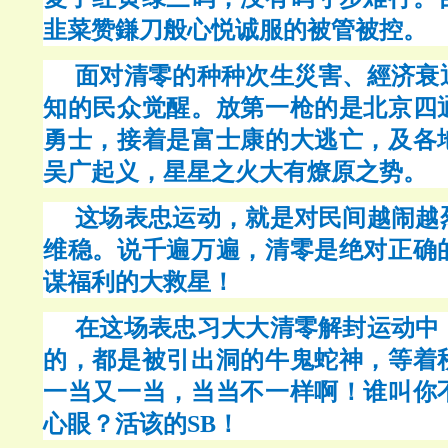
韭菜赞鎌刀般心悦诚服的被管被控。
面对清零的种种次生災害、經济衰
知的民众觉醒。放第一枪的是北京四
勇士，接着是富士康的大逃亡，及各
吴广起义，星星之火大有燎原之势。
这场表忠运动，就是对民间越闹越
维稳。说千遍万遍，清零是绝对正确
谋福利的大救星！
在这场表忠习大大清零解封运动中
的，都是被引出洞的牛鬼蛇神，等着
一当又一当，当当不一样啊！谁叫你
心眼？活该的
SB！