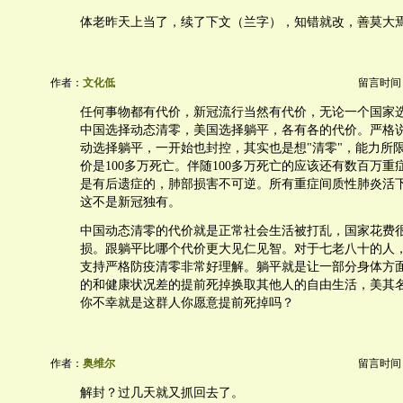
体老昨天上当了，续了下文（兰字），知错就改，善莫大
作者：
文化低
留言时间：20
任何事物都有代价，新冠流行当然有代价，无论一个国家
中国选择动态清零，美国选择躺平，各有各的代价。严格
动选择躺平，一开始也封控，其实也是想"清零"，能力所
价是100多万死亡。伴随100多万死亡的应该还有数百万
是有后遗症的，肺部损害不可逆。所有重症间质性肺炎活
这不是新冠独有。
中国动态清零的代价就是正常社会生活被打乱，国家花费
损。跟躺平比哪个代价更大见仁见智。对于七老八十的人
支持严格防疫清零非常好理解。躺平就是让一部分身体方
的和健康状况差的提前死掉换取其他人的自由生活，美其
你不幸就是这群人你愿意提前死掉吗？
作者：
奥维尔
留言时间：20
解封？过几天就又抓回去了。