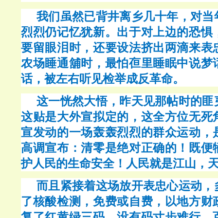
我们虽然已背井离乡几十年，对当
烈烈仍记忆犹新。出于对上边的恐惧
要留眼泪时，还要设法挤出两滴来表
农场睡通舖时，最怕亱里睡眠中说梦
话，被左右听见检举成反革命。
这一恍然大悟，昨天见那帖时的匪
这贴是大外宣拟定的，这全方位无死
宣发动的一场轰轰烈烈的群众运动，
高调宣布：清零是绝对正确的！既便
护人民的生命安全！人民就是江山，
而且紧接着这场放开表忠心运动，
了核酸检测，免费或自费，以地方财
复了红黄绿三码，没有码寸步难行。