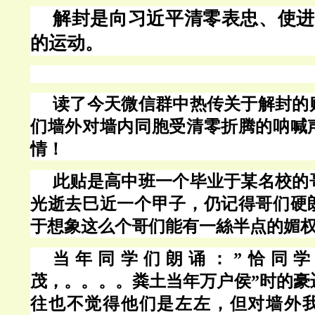
解封是向习近平清零表忠、使进
的运动。
读了今天微信群中热传关于解封的
们墙外对墙内同胞受清零折腾的呐喊
情！
此贴是高中班一个毕业于某名校的
光逝去巳近一个甲子，仍记得哥们硬
于想象这么个哥们能有一絲半点的媚
当年同学们朗诵：
”恰同
茂，。。。。粪土当年万户侯”时的豪
往也不觉得他们是左左，但对墙外