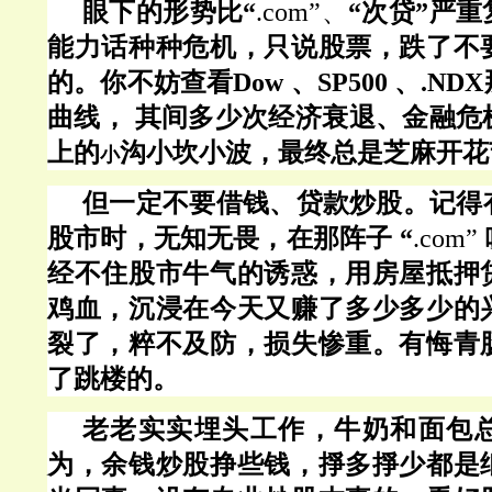
眼下的形势比“
.com”、
“次贷
”严重
能力话种种危机，只说股票，跌了不
的。你不妨查看Dow 、SP500 、.N
曲线， 其间多少次经济衰退、金融危
上的
沟小坎小波，最终总是芝麻开花
小
但一定不要借钱、贷款炒股。记得
股市时，无知无畏，在那阵子 “
.com”
经不住股市牛气的诱惑，用房屋抵押
鸡血，沉浸在今天又赚了多少多少的
裂了，粹不及防，损失惨重。有悔青
了跳楼的。
老老实实埋头工作，牛奶和面包
为，余钱炒股挣些钱，掙多掙少都是