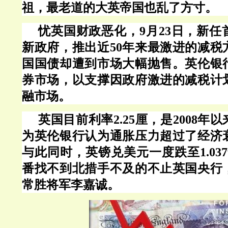
祖，最老道的大英帝国也乱了方寸。
忧英国财政恶化，
9月23日，新
新政府，推出近50年来最激进的减税
国国债却遭到市场大幅抛售。英伦银
券市场，以支撑因政府激进的减税计
融市场。
英国目前利率
2.25厘，是2008
为英伦银行认为通胀压力超过了经济
与此同时，英镑兑美元一度跌至1.03
番找不到北措手不及的不止英国央行
常胜将军李嘉诚。