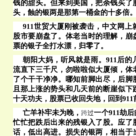
钱的甜头。但来到美国，把余钱买了
头，蝕的银两是那第一桶金的十多倍
911世贸大厦刚被袭击，中文网上
股市要崩盘了。体老当时的理解，崩
票的银子全打水漂，归零了。
朝阳大妈，听风就是雨。
911后
流直下三千尺，勿啦啦似大厦倾，体
了个干干净净。哪知前脚出尽，后脚
且那上涨的势头和几天前的断崖似下
十天功夫，股票已收回失地，回到91
亡羊补牢未为晚，
一个
911劫
跨
过
忙忙把跌后出来的残银入了股。应了
话，低出高进。损失的银两，相当于