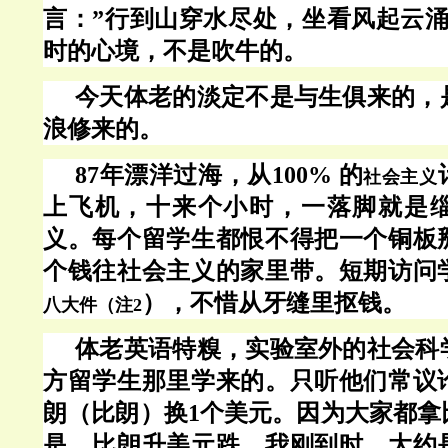
言：
”行到山穿水尽处，坐看风起云涌
时的心境，不是吹牛的。
今天体老的淡定不是与生俱来的，
浪修来的。
87年漂洋过海，从100% 的
社会主义
上飞机，十来个小时，一落脚就是
义。每个留学生都恨不得把一个铜板
个钱往社会主义的家里带。短期访问
），不惜从牙缝里抠钱。
八大件（注2
体老英语特糗，实验室外的社会科
方留学生那里学来的。只听他们常议
朗（比朗）换
1个美元。因为大家都拿
是，比朗升美元跌。我刚到时，大约是