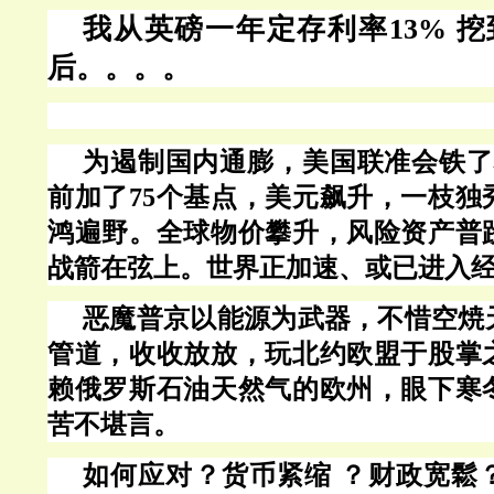
我从英磅一年定存利率
13% 
后。。。。
为遏制国内通膨，美国联准会铁了
前加了75个基点，美元飙升，一枝独
鸿遍野。全球物价攀升，风险资产普
战箭在弦上。世界正加速、或已进入
恶魔普京以能源为武器，不惜空焼
管道，收收放放，玩北约欧盟于股掌
赖俄罗斯石油天然气的欧州，眼下寒
苦不堪言。
如何应对？货币紧缩 ？财政宽鬆