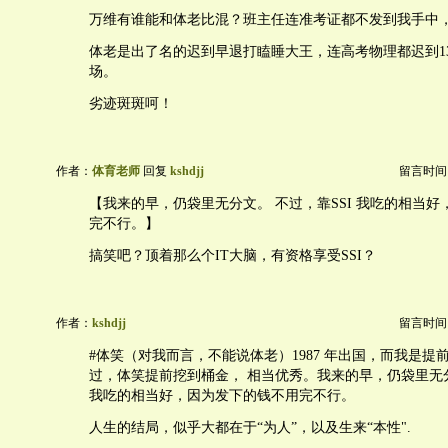
万维有谁能和体老比混？班主任连准考证都不发到我手中
体老是出了名的迟到早退打瞌睡大王，连高考物理都迟到1
场。
劣迹斑斑呵！
作者：
体育老师
回复
kshdjj
留言时间：20
【我来的早，仍袋里无分文。 不过，靠SSI 我吃的相当
完不行。】
搞笑吧？顶着那么个IT大脑，有资格享受SSI？
作者：
kshdjj
留言时间：20
#体笑（对我而言，不能说体老）1987 年出国，而我是提
过，体笑提前挖到桶金， 相当优秀。我来的早，仍袋里无分
我吃的相当好，因为发下的钱不用完不行。
人生的结局，似乎大都在于“为人”，以及生来“本性".