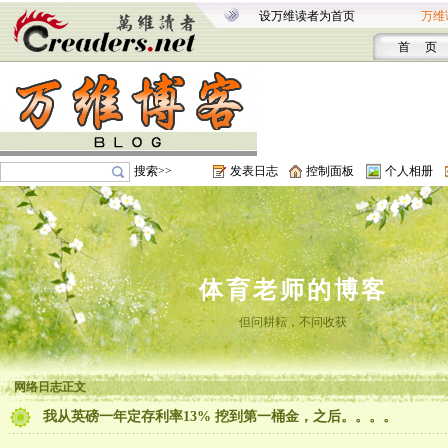
设万维读者为首页
万维
首 页
搜索>>
发表日志
控制面板
个人相册
体育老师的博客
但问耕耘，不问收获
网络日志正文
我从英磅一年定存利率13% 挖到第一桶金，之后。。。。