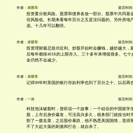
作者：
末班车
留言时间：20
投资要分散风险。股票和债券各放一部分。股票中共同基
但风险低。长期来看每年百分之五是没问题的。另外房地
选。十几年可以翻倍。
作者：
末班车
留言时间：20
投资理财最忌急功近利。炒股开始时会赚钱，越炒越大，
后每年都按401K的上限存入。三十多年来增值很多。七十
金仍然不会减少。
作者：
末班车
留言时间：20
记得90年时美国的银行存款利率也到了百分之十。以后再
作者：
一冰
留言时间：20
科技泡沫破裂时，曾听说一个故事：一个硅谷的中国留学
股，上市后身价爆发，可没高兴多久，税务部门就按当时
割了一拨韭菜，之后股价暴跌，他不熟悉美国国情，觉得
不了大起大落的刺激和打击，就自杀了。