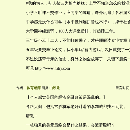
#我的为人，别人都认为相当糟糕：上学不知道怎么给我混
小学不听课不交作业，应同学的邀请，课外玩遍了各种游
中学感觉没什么可学（水平低到连拼音也不行），愿干社
大学因神经衰弱，100人大课坐后排，打瞌睡二年。
三年级小班十二人，不能打瞌睡了，才得睡醒读专业文章
五年级要交毕业论文，从小学玩”智力游戏", 次日就交了一
不过没违背母亲的信念，身外之物全放弃了，只留下脑袋
可见 http://www.hslrj.com
作者：
体育老师
回复
山蛟龙
留言时间：20
【个人感觉英国的经济金融政策是混乱的。】
各路大伽，包括常胜将军老奸计滑的李加诚都找不到北。
请教：
一枝独秀的美元最终会是什么结果，会遭群殴吗？