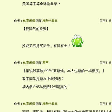
美国算不算全球割韭菜？
作者：
体育老师
回复
梅华书香88
留言时间：20
【很洋气的投资】
投资又不是买裙子，有洋有土？
作者：
体育老师
回复
双不
留言时间：20
【据说股票散户95%要赔钱。本人也赔的一塌糊度。】
双不同学是赔在中概股吧？
墙内散户95%要赔钱倒是真的！
作者：
体育老师
回复
梅华书香88
留言时间：20
呵呵，要说洋，和腹有诗书脸自华的年轻美丽书香MM相