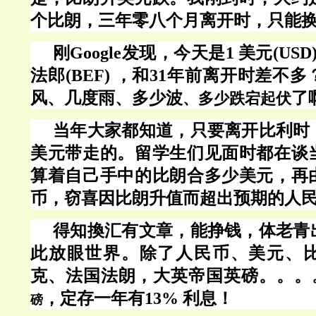
个比朗，三年零八个月离开时，只能换
刚
Google发现，今天是1 美元(USD) 
法郎(BEF) ，和31年前离开时差不
风、几度雨、多少波
了
、多少
跌宕起伏
当年大家都知道，只要离开比利时
美元带走的。留学生们见面时都在谈
算着自己手中的比朗合多少美元，再
币，窃喜因比朗升值而超出预期的人
得知換汇有文章，能挣钱，体老青
此放眼世界。除了人民币、美元、
克、法国法朗，大英帝国英磅。。。
，定存一年有
13% 利息
！
磅