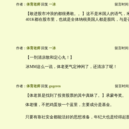
作者：
体育老师
回复
一冰
留言时间：20
【敢进股市冲浪的都很勇敢。。】这不是米国人的语气，
401K都在股市里，也就是全体纳税美国人都是股民，与是
作者：
体育老师
回复
一冰
留言时间：20
【一剂清凉散和定心丸！】
冰MM这么一说，体老更气定神闲了，还清凉了呢！
作者：
体育老师
回复
gugeren
留言时间：20
【体老算是找到了投资股票的其中真昧了。】承蒙夸奖。
体老懂，不把鸡蛋放一个蓝里，主要成分是基金。
只要有靠社安金都能活好的思想准备，年纪大也是经得起