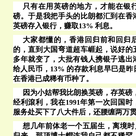
只有在用英磅的地方，才能在银
磅。于是我把手头的比朗都汇到在香
英磅存入银行，赚取
13% 利息。
大家都懂的，香港回归前和回归
的，直到大国弯道超车崕起，说好的
多年就变了，大批有钱人携银子逃出
给人民币，
13% 的存款利息早巳是
在香港已成稀有币种了。
因为小姑帮我比朗换英磅，存英磅
经利滾利，我在1991年第一次回国
服务处买下了八大件后，还腰缠两万
想几年前体老一个五届生，离境时
归来，那顶博士帽连我自己都不稀罕