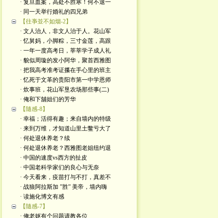
· 复旦血案，高处不胜寒！何不退一
· 同一天举行婚礼的四兄弟
【往亊並不如烟-2】
· 文人治人，非文人治于人。花山军
· 忆舅妈，小脚粽，三寸金莲，高跟
· 一年一度高考日，莘莘学子成人礼
· 貌似周璇的发小阿华，聚首西雅图
· 把我高考准考证攥在手心里的班主
· 忆死于文革的贵阳市第一中学恩师
· 炊事班，花山军垦农场那些事(二)
· 俺和下舖姐们的芳华
【隨感-8】
· 幸福；活得有趣；来自墙内的特级
· 来到万维，才知道山里土鳖亏大了
· 何处退休养老？续
· 何处退休养老？西雅图老姐纽约退
· 中国的速度vs西方的扯皮
· 中国老科学家们的良心与无奈
· 今天看来，疫苗打与不打，真差不
· 战狼阿拉斯加 ”胜” 美帝，墙内嗨
· 读施化博文有感
【隨感-7】
· 俺老妪有个问题请教各位