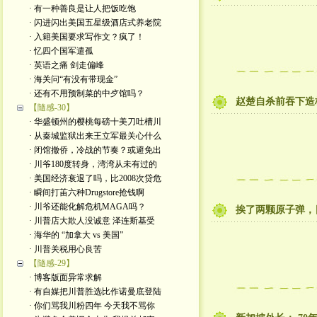
· 有一种善良是让人把饭吃饱
· 闪进闪出美国五星级酒店式养老院
· 入籍美国要求写作文？疯了！
· 忆四个国军遣孤
· 英语之痛 剑走偏峰
· 海关问“有没有带现金”
· 还有不用预制菜的中歺馆吗？
赵楚自杀前吞下造
【隨感-30】
· 华盛顿州的樱桃每磅十美刀吐槽川
· 从秦城监狱出来王立军最关心什么
· 闭馆撤侨，冷战的节奏？或避免出
· 川爷180度转身，湾湾从未有过的
· 美国经济衰退了吗，比2008次贷危
· 瞬间打苖六种Drugstore抢钱啊
· 川爷还能化解危机MAGA吗？
挨了两颗原子弹，
· 川普店大欺人没诚意 泽连斯基受
· 海华的 “加拿大 vs 美国”
· 川普关税用心良苦
【隨感-29】
· 博客版面异常求解
· 有自媒把川普胜选比作诺曼底登陆
· 你们骂我川粉四年 今天我不骂你