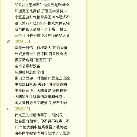
· 80%以上患者不知道自己是Prediab
· 和漂亮国比高低 厉害国尚需努力
· 小区圣诞灯饰预示美国2024经济不
· 追《繁花》忆1991年携八大件衣锦
· 我与两条人命脱不了干系， 投毒
· 三个让习包子恨得牙痒痒的华人良
【隨感-26】
· 基老一封信，百岁老人变“百天孩
· 外资撤离最主要原因 习皇没有接
· 俄罗斯名画 ”教室门口”
· 连个公章都没盖
· 斗胆给拜总出个招
· 见识当面锣，对面鼓的罢免众议院
· 中秋次日捡漏 买到小时候味道的
· 中美欧读博：大陆最易 美国最难
· 大陆留学生读博的艰辛和残忍，
· 国人逢日必反又犯傻 又搬石头砸
【隨感-25】
· 伟光正的潜艇出事了， 谣传又一
· 社会黑白颠倒，你不得不狠毒，不
· 1.5个恒大的中植系暴雷了毛阿敏
· 海外同学被墙内网管软埋了，虽远