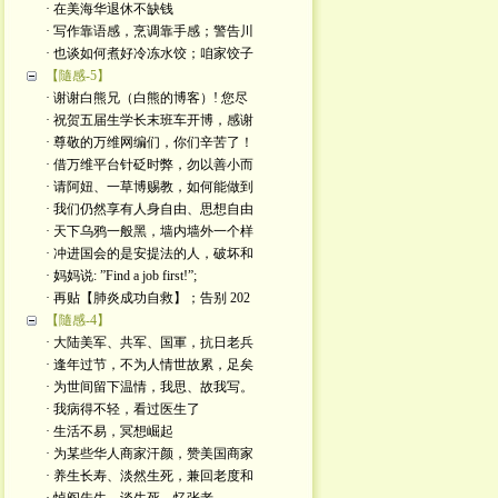
· 在美海华退休不缺钱
· 写作靠语感，烹调靠手感；警告川
· 也谈如何煮好冷冻水饺；咱家饺子
【隨感-5】
· 谢谢白熊兄（白熊的博客）! 您尽
· 祝贺五届生学长末班车开博，感谢
· 尊敬的万维网编们，你们辛苦了！
· 借万维平台针砭时弊，勿以善小而
· 请阿妞、一草博赐教，如何能做到
· 我们仍然享有人身自由、思想自由
· 天下乌鸦一般黑，墙内墙外一个样
· 冲进国会的是安提法的人，破坏和
· 妈妈说: ”Find a job first!”;
· 再贴【肺炎成功自救】；告别 202
【隨感-4】
· 大陆美军、共军、国軍，抗日老兵
· 逢年过节，不为人情世故累，足矣
· 为世间留下温情，我思、故我写。
· 我病得不轻，看过医生了
· 生活不易，冥想崛起
· 为某些华人商家汗颜，赞美国商家
· 养生长寿、淡然生死，兼回老度和