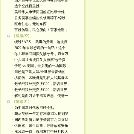
· 国人百毒不侵是疫情海啸的根本原
· 选个空姐百里挑一
· 美籍华人申请回国签证比绿卡难
· 公务员事业编的铁饭碗碎了/悼歿
· 医者仁心，无论东西
· 百姓传谣，民心所向！官家造谣，
【随感-22】
· 绕过SARS、 武毒的贵州，这波疫
· 2022 年末最想说的一句话：这个
· 冬儿艰辛回国探父慘兮兮，归来万
· 中共国才出虎口又入狼窝/包子拨
· 伊朗 vs 美国，最文明的一场国际
· 川粉是正常人吗/全世界最爱钱的
· 坊间传，孟晚舟是毛伟人和其母孟
· 包子战狼外交耍泼G20，活该世界
· 包子战狼外交耍泼G20，活该世界
· 解封是向习近平清零表忠、使进一
【随感-21】
· 为中国新时代政府转个贴
· 我从英磅一年定存利率13% 挖到第
· 国内敌对势力屡屡借普京之口灭我
· 忆闺蜜，谈生后事，呼吁放宽安乐
· 浅浅诗一首，祝网友们中秋月园人