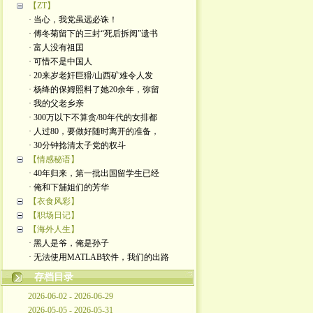
【ZT】
· 当心，我党虽远必诛！
· 傅冬菊留下的三封“死后拆阅”遗书
· 富人没有祖囯
· 可惜不是中国人
· 20来岁老奸巨猾/山西矿难令人发
· 杨绛的保姆照料了她20余年，弥留
· 我的父老乡亲
· 300万以下不算贪/80年代的女排都
· 人过80，要做好随时离开的准备，
· 30分钟捻清太子党的权斗
【情感秘语】
· 40年归来，第一批出国留学生已经
· 俺和下舖姐们的芳华
【衣食风彩】
【职场日记】
【海外人生】
· 黑人是爷，俺是孙子
· 无法使用MATLAB软件，我们的出路
存档目录
2026-06-02 - 2026-06-29
2026-05-05 - 2026-05-31