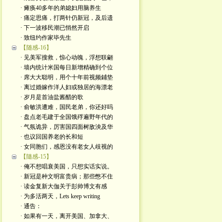
· 瘫痪40多年的弟媳妇用脑养生
· 痛定思痛，打两针仍新冠，及后遗
· 下一波移民潮已悄然开启
· 致纽约作家毕先生
【随感-16】
· 见美军搜救，惊心动魄，浮想联翩
· 墙内统计米国每日新增精确到个位
· 席大大聪明，用个十年前视频鋪垫
· 离过婚嫁作洋人妇或独居的海漂老
· 岁月是首油盐酱醋的歌
· 俞敏洪遭难，国民老弟，你还好吗
· 盘点老毛建于全国饿殍遍野年代的
· 气氛诡异，厉害国四面树敌泱及华
· 也议回国养老的长和短
· 女同胞们，感恩没有老女人歧视的
【隨感-15】
· 俺不想唱衰美国，只想实话实说。
· 新冠是种文明富贵病；那些憋不住
· 读金复新大伽关于彭帅博文有感
· 为多活两天，Lets keep writing
· 通告：
· 如果有一天，离开美国、加拿大、