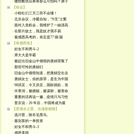
· 微软断供后果有那么可怕吗？庚子
【命运】
· 小粉红们三天三亱不会懂！
· 北京会议，冷暖自知，“N无”土鱉
· 面对入党机会，我维护了一絲清高
· 在那片故土，我是奴才我不易
· 最感恩高考的，肯定是77 级/届
【有感而发】
· 好女不和男斗-2
· 席大大是学霸
· 被赶出旧金山中领馆的唐娟背叛了
· 那些可怜的唐娟们
· 旧金山中领馆知道，把唐娟交出去
· 唐娟女士，你的原罪，是生为中国
· 98洪災，今又洪災，国际捐款，党
· 许章润，被嫖娼，被谋财，被害命
· 重要的话再说一遍，疫情只与习性
· 普京说：20 年后，中国将成为最
【受滴水之恩，当涌泉相报】
· 选川普，除非见黑马。
· 最划算的一单投资
· 好女不和男斗-3
· 感恩美国