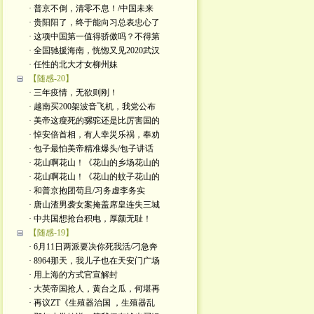
· 普京不倒，清零不息！/中国未来
· 贵阳阳了，终于能向习总表忠心了
· 这项中国第一值得骄傲吗？不得第
· 全国驰援海南，恍惚又见2020武汉
· 任性的北大才女柳州妹
【随感-20】
· 三年疫情，无欲则刚！
· 越南买200架波音飞机，我党公布
· 美帝这瘦死的骡驼还是比厉害国的
· 悼安倍首相，有人幸災乐祸，奉劝
· 包子最怕美帝精准爆头/包子讲话
· 花山啊花山！《花山的乡场花山的
· 花山啊花山！《花山的蚊子花山的
· 和普京抱团苟且/习务虚李务实
· 唐山渣男袭女案掩盖席皇连失三城
· 中共国想抢台积电，厚颜无耻！
【随感-19】
· 6月11日两派要决你死我活/刁急奔
· 8964那天，我儿子也在天安门广场
· 用上海的方式官宣解封
· 大英帝国抢人，黄台之瓜，何堪再
· 再议ZT《生殖器治国 ，生殖器乱