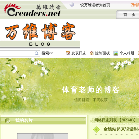
设万维读者为首页
万维
首 页
搜索>>
发表日志
控制面板
个人相册
体育老师的博客
但问耕耘，不问收获
网络日志列表 【2023-03】
我的名片
金钱站起来说话时