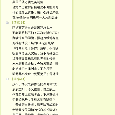
· 美国千傻万傻之英制傻
· 台湾民进党护台積电变不可能为可
· 你们凭什么资格，用什么身份来挑
· 在FredMeyer 周边有一大片新盖好
【隨感-14】
· 阿妞离万维出走是因拜总太怂
· 要剮要杀都不怕；ZG被趕出WTO；
· 翻墙过来的同胞，撑起万维博客点
· 万维有情况；墙内Eating有焦虑
· 《打两针老十多岁》后续，不信疫
· 听墙内名医大实话，我不再抱怨美
· 11种变异毒株巳在世界各地传播
· 岁岁霜叶炫金秋，今秋风萧瑟，叶
· 老姐妹们自澳洲来，不亦乐乎！
· 凱元兄比欧金中更冤更屈；号外世
【隨感-13】
· 少不丁博没取得体老的许可就”改
· 岁岁重阳，今又重阳，思念故土，
· 体育老师上过法卡山，不尿耄长津
· 穷养孟晚舟，生母孟军有隐情？
· 川普健康出状况，恐无法再战2024
· 申请首发美国拍的巜血战长津湖》