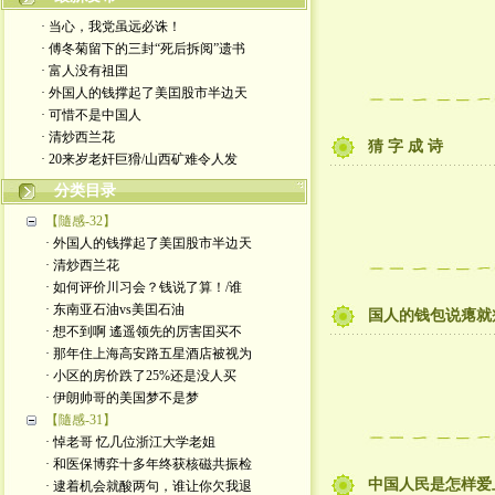
· 当心，我党虽远必诛！
· 傅冬菊留下的三封“死后拆阅”遗书
· 富人没有祖囯
· 外国人的钱撑起了美囯股市半边天
· 可惜不是中国人
· 清炒西兰花
猜 字 成 诗
· 20来岁老奸巨猾/山西矿难令人发
分类目录
【隨感-32】
· 外国人的钱撑起了美囯股市半边天
· 清炒西兰花
· 如何评价川习会？钱说了算！/谁
· 东南亚石油vs美囯石油
国人的钱包说瘪就
· 想不到啊 遙遥领先的厉害囯买不
· 那年住上海高安路五星酒店被视为
· 小区的房价跌了25%还是没人买
· 伊朗帅哥的美国梦不是梦
【隨感-31】
· 悼老哥 忆几位浙江大学老姐
· 和医保博弈十多年终获核磁共振检
中国人民是怎样爱
· 逮着机会就酸两句，谁让你欠我退