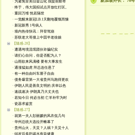
新加坡外长： 7
· 为避免全美旧金山化 我提前邮寄
· 终于，伟大国拟试点开放红灯区。
· 重回万维 恍若隔世
· 一觉醒来新冠LB.1天翻地覆慨而慷
· 新冠新秀 1号病人
· 墙内热传快讯：拜登驾崩
· 苏联老大哥撞上中囯半老徐娘
【隨感-28】
· 遭遇垮境流氓团伙诈骗纪实
· 请扪心自问，你是否配为人？
· 山雨欲来风满楼 要有大事发生
· 通涨猛如虎 拜总连任悬了
· 有一种自由叫车厘子自由
· 债务爆雷第一大省贵州马跑得更欢
· 伊朗人民是善良文明的 庆幸以色
· 速战速决 伊朗真乃大丈夫也
· 若知今日 何必当初 亡羊补牢为时
· 瓷器求鉴赏
【隨感-27】
· 就第一夫人彭丽媛的风衣侃几句
· 华州总统大选拉开帷幕了
· 贵州山火，天災？人祸？天災十人
· 60岁后多吃碳水有益健康