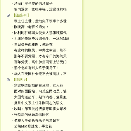
· 洋衙门里当差的假洋鬼子
· 墙内退休一族很幸福，没退休的很
【隨感-10】
· 班主任去世，搅动尖子班半个多世
· 刚接高中老班长通知：
· 比利时驻韩国大使夫人那张颐指气
· 为纽约作家毕汝谐先生、一冰MM建
· 赤日炎炎西雅图，俺还在
· 有这样的顺民，中共太幸运，能不
· 那年不要党票，才有今日的海阔天
· 百年党庆，高中肺癌同窗上访无门
· 那个北京有钱人终于卖房了！
· 华人在美国社会绝不会被淘汰，不
【隨感-9】
· 穿过狹缝绽放的黄玫瑰，女人花
· 面对四面围堵，习总全民动员，墙
· 大国弯道超车，期刊内卷，复旦血
· 复旦中文系主任朱刚同志的语文，
· 吹哨：第五波超级病毒即将大爆发
· 张益唐的妹妹深情回忆
· 名校人事处长办录卡弯道超车
· 艺萌MM㸔过来，手套花