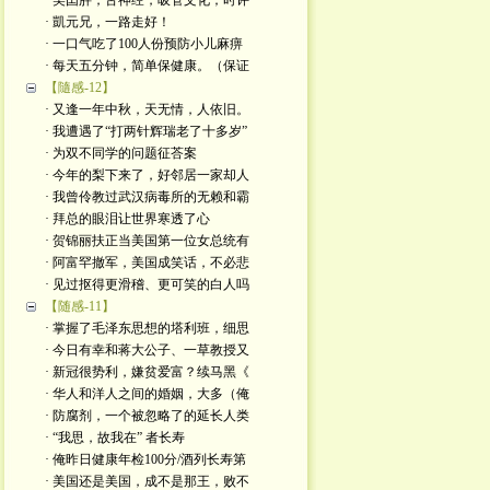
· 美囯胖，舌神经，吸管文化；时评
· 凱元兄，一路走好！
· 一口气吃了100人份预防小儿麻痹
· 每天五分钟，简单保健康。（保证
【隨感-12】
· 又逢一年中秋，天无情，人依旧。
· 我遭遇了“打两针辉瑞老了十多岁”
· 为双不同学的问题征荅案
· 今年的梨下来了，好邻居一家却人
· 我曾伶教过武汉病毒所的无赖和霸
· 拜总的眼泪让世界寒透了心
· 贺锦丽扶正当美国第一位女总统有
· 阿富罕撤军，美国成笑话，不必悲
· 见过抠得更滑稽、更可笑的白人吗
【随感-11】
· 掌握了毛泽东思想的塔利班，细思
· 今日有幸和蒋大公子、一草教授又
· 新冠很势利，嫌贫爱富？续马黑《
· 华人和洋人之间的婚姻，大多（俺
· 防腐剂，一个被忽略了的延长人类
· “我思，故我在” 者长寿
· 俺昨日健康年检100分/酒列长寿第
· 美国还是美国，成不是那王，败不