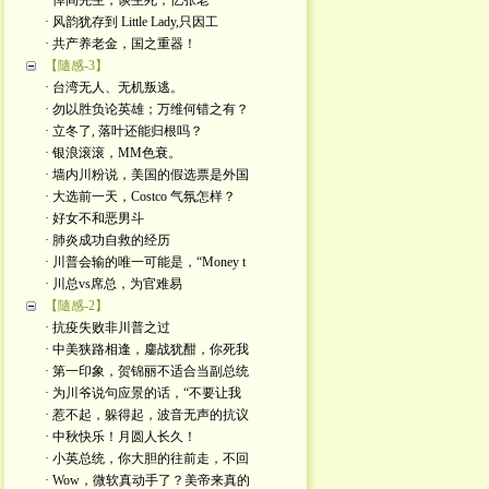
· 悼阎先生，谈生死，忆张老
· 风韵犹存到 Little Lady,只因工
· 共产养老金，国之重器！
【隨感-3】
· 台湾无人、无机叛逃。
· 勿以胜负论英雄；万维何错之有？
· 立冬了, 落叶还能归根吗？
· 银浪滚滚，MM色衰。
· 墙内川粉说，美国的假选票是外国
· 大选前一天，Costco 气氛怎样？
· 好女不和恶男斗
· 肺炎成功自救的经历
· 川普会输的唯一可能是，“Money t
· 川总vs席总，为官难易
【隨感-2】
· 抗疫失败非川普之过
· 中美狭路相逢，鏖战犹酣，你死我
· 第一印象，贺锦丽不适合当副总统
· 为川爷说句应景的话，“不要让我
· 惹不起，躲得起，波音无声的抗议
· 中秋快乐！月圆人长久！
· 小英总统，你大胆的往前走，不回
· Wow，微软真动手了？美帝来真的