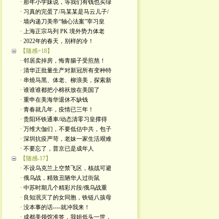
· 那年小学妹说，等我们有钱也买绿
· 习真的完蛋了/马某某是马云儿子/
· 墙内递刀美帝“轴心法案”宰习皇
· 上海正宗马列 PK 境外势力体老
· 2022年的春天，别样的冷！
【隨感=18】
· 邻居卖掉房，悔青腸子受煎熬！
· 清华正批量生产对新冠所有变种特
· 串燒马黑、体老、柳浪美，探索新
· 谁谁谁都把小棉袄放在美国了
· 重申在美海华退休不缺钱
· 青春就几年，疫情已三年！
· 贵阳环铁通車/动态清零习皇撑得
· 万维大伽们，不要低估中共，包子
· 深圳抗疫严苛，老妹一家生活艰难
· 不要忘了，普京已是成年人
【随感-17】
· 不设乌克兰上空禁飞区，核战可避
· 俄乌战，精致丑陋华人过街鼠
· 中苏时期几个精彩片段/俄乌战重
· 良知泯灭了的女同胞，铁链八孩母
· 没本事的话----就冲我来！
· 成都美领馆准签，我姐低头一世，