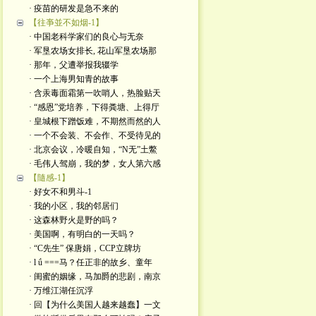
· 疫苗的研发是急不来的
【往亊並不如烟-1】
· 中国老科学家们的良心与无奈
· 军垦农场女排长, 花山军垦农场那
· 那年，父遭举报我辍学
· 一个上海男知青的故事
· 含汞毒面霜第一吹哨人，热脸贴天
· “感恩”党培养，下得粪塘、上得厅
· 皇城根下蹭饭难，不期然而然的人
· 一个不会装、不会作、不受待见的
· 北京会议，冷暖自知，“N无”土鱉
· 毛伟人驾崩，我的梦，女人第六感
【隨感-1】
· 好女不和男斗-1
· 我的小区，我的邻居们
· 这森林野火是​野的吗？
· 美国啊，有明白的一天吗？
· “C先生” 保唐娟，CCP立牌坊
· l ǘ ===马？任正非的故乡、童年
· 闺蜜的姻缘，马加爵的悲剧，南京
· 万维江湖任沉浮
· 回【为什么美国人越来越蠢】一文