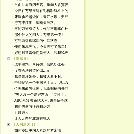
· 自由世界海阔天高，望华人多宽容
· 今日在万维被钉在毛粉耻辱柱上的
· 牙医诊所超级忙，春江水暖，美经
· 行万维江湖，望断天涯路。
· 再论万维有诗人，作品不逊李白杜
· 那个什么的闲人，万维第一儍！
· 打完两针辉瑞后的生活状态
· 俺们笨烏先飞，今天去打了第二针
· 好想知道雷锋们是何人，容我说声
【随感-6】
· 练平甩功、八段锦、法轮功体会;
· 没有合法居留的Gizmo
· 越是崇洋媚外，越被人看不起。
· 中科院第一个美国博士后， UCLA
· 位卑未敢忘忧国，无辜躺枪的哥们
· “男人没一个是好东西！”过时了，
· ABC MM 失婚吃大亏, 川普反全球
· 我们仍然向往诗和远方
· 万维诗人
· 让人无奈的北京有钱人
【人间烟火-1】
· 如何煲出中国人喜欢的罗宋湯