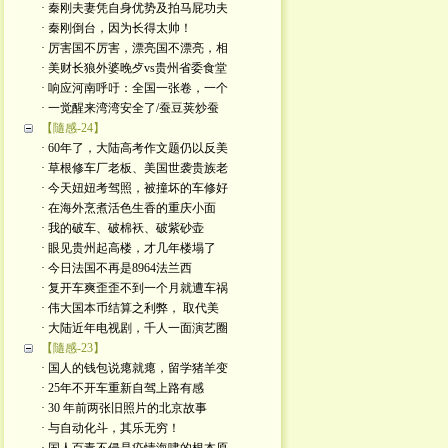
· 秦刚夫妻凭自身优势及拍马屁功夫
· 秦刚倒台，因为长得太帅！
· 厉害国不厉害，漂亮国不漂亮，相
· 美财长狼外婆晚歺vs贵州省委食堂
· 响应河南呼吁：全国一张卷，一个
· 一觉醒来湾湾安全了/蚕豆荚炒蚕
【隨感-24】
· 60年了，大陆高考作文题仍以反美
· 草根修车厂老板、美国世袭贵族老
· 今天妞妞考驾照，被撞坏的车修好
· 在海外烹煮活色生香的重庆小面
· 我的破车、破棉袄、破紫砂壶
· 眼见贵州起高楼，才几年楼塌了
· 今日法国不再是8964法兰西
· 复开车爽歪歪不到一个月就遭车祸
· 伟大国本币结算之利弊， 取代美
· 大陆近年电视剧，千人一面演艺圈
【隨感-23】
· 国人的钱包说瘪就瘪，留学猪羊变
· 25年不开车重新自驾上路有感
· 30 年前两张旧照片的北京故事
· 与自动化斗，其乐无穷！