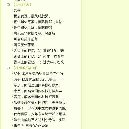
【人间烟火】
· 盐香
· 提起黄豆，屁民特想哭。
· 疫中退休宅家，慎防抑郁（重贴）
· 疫中退休宅家，慎防抑郁
· 有机vs非有机食品、保健品
· 可食可药车前草
· 蒲公英vs荠菜
· 舌尖上的记忆（3）喜也过年、悲
· 舌尖上的记忆（2）那年，吃着年
· 舌尖上的记忆（1）过大年，吃饺
【往亊並不如烟】
· 8964 镇压学运的结果是挡不住的
· 8964 我没有沉默，紀念64三十一
· 亲历，闻名全国的科技打假案---
· 亲历，闻名全国的科技打假案---
· 亲历，闻名全国的科技打假案---
· 颜值高端的美女同胞们，美国慎入
· 厉害了，以不说中文而骄傲的同胞
· 代考俄语，八年寒窗终于派上用场
· 法卡山战地三人特别小分队，实话
· 那年"袓国母亲"砸我饭