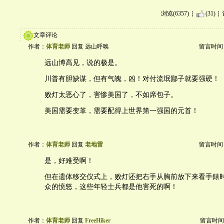
浏览(6357)
(31)
文章评论
作者：
体育老师
回复 远山呼唤
留言时间：20
远山博高见，说的极是。
川普有胆缺谋，但有气魄，凶！对付流氓鄙子就要强硬！
败灯太恶心了，害惨美国了，不如席包子。
美国需要变革，需要配得上世界第一强国的元首！
作者：
体育老师
回复
老地雷
留言时间：20
是，好难受啊！
但在遗体移交仪式上，败灯还把右手从胸前放下来看手錶
众的愤怒，这些年轻士兵都是他害死的啊！
作者：
体育老师
回复
FreeHiker
留言时间：20