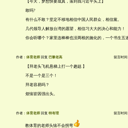
【今天，梦想快要成真，落到我习近平头上】
敢吗?
有什么不敢？坚定不移地相信中国人民群众，相信黨。
几代领导人解放台湾的愿望，相信习大大的决心和能力！
你会听哪个？家里连棒棒也没两根的施化的，一个书生五
作者：
体育老师
回复
巴黎老高
留言时间：20
【拜老头飞机悬梯上打一个趔趄.】
不是一个是三个！
拜老容易吗？
烦恼皆因强出头。
作者：
体育老师
回复
特有理
留言时间：20
教体育的老师头恼不会拐弯