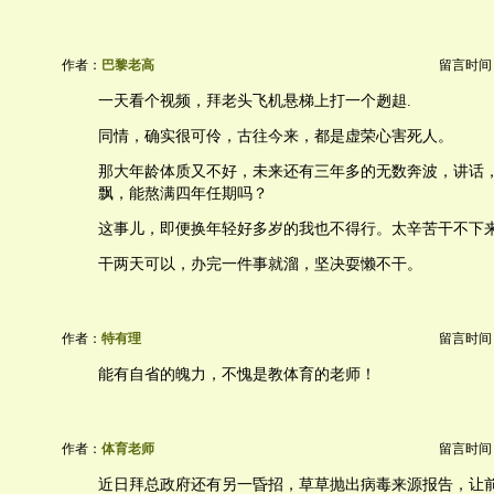
作者：
巴黎老高
留言时间：20
一天看个视频，拜老头飞机悬梯上打一个趔趄.
同情，确实很可伶，古往今来，都是虚荣心害死人。
那大年龄体质又不好，未来还有三年多的无数奔波，讲话
飘，能熬满四年任期吗？
这事儿，即便换年轻好多岁的我也不得行。太辛苦干不下
干两天可以，办完一件事就溜，坚决耍懒不干。
作者：
特有理
留言时间：20
能有自省的魄力，不愧是教体育的老师！
作者：
体育老师
留言时间：20
近日拜总政府还有另一昏招，草草抛出病毒来源报告，让