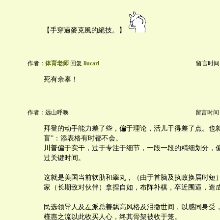
【手穿過麥克風的絕技。】
作者：
体育老师
回复
liucarl
留言时间：20
死有余辜！
作者：远山呼唤
留言时间：20
拜登的动手能力差了些，偏于理论，活儿干得差了点。也就
盲”：添表格有时都不会。
川普偏于实干，过于专注于细节，一段一段的精细划分，
过关键时间。
这就是美国当前软肋和睾丸，（由于首脑及执政换届时短
家（长期敌对伙伴）拿捏自如，布阵补棋，卒近围逼，造
民选领导人及左派总善飘高风格及泪撒世间，以感同身受
槿惠之流以此收买人心，终其骨架被收于笼。