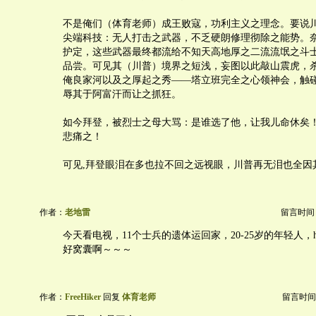
不是俺们（体育老师）成王败寇，功利主义之理念。要说
尖端科技：无人打击之武器，不乏硬朗修理彻除之能势。
护定，这些武器最终都流给不知天高地厚之二流流氓之斗
品尝。可见其（川普）境界之短浅，妄图以此敲山震虎，
俺良家河以及之厚起之秀——塔立班完全之心领神会，触
辱其于阿富汗而让之抓狂。
如今拜登，被烈士之母大骂：是谁选了他，让我儿命休矣
悲痛之！
可见,拜登眼泪在多也拉不回之远视眼，川普再无泪也全因
作者：
老地雷
留言时间：20
今天看电视，11个士兵的遗体运回家，20-25岁的年轻人，heart 
好窝囊啊～～～
作者：
FreeHiker
回复
体育老师
留言时间：20