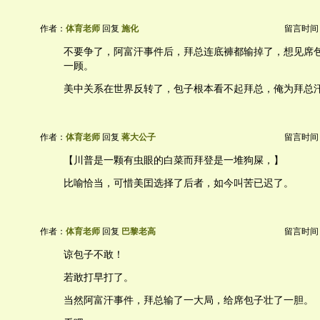
作者：
体育老师
回复
施化
留言时间：20
不要争了，阿富汗事件后，拜总连底褲都输掉了，想见席
一顾。
美中关系在世界反转了，包子根本看不起拜总，俺为拜总
作者：
体育老师
回复
蒋大公子
留言时间：20
【川普是一颗有虫眼的白菜而拜登是一堆狗屎，】
比喻恰当，可惜美囯选择了后者，如今叫苦已迟了。
作者：
体育老师
回复
巴黎老高
留言时间：20
谅包子不敢！
若敢打早打了。
当然阿富汗事件，拜总输了一大局，给席包子壮了一胆。