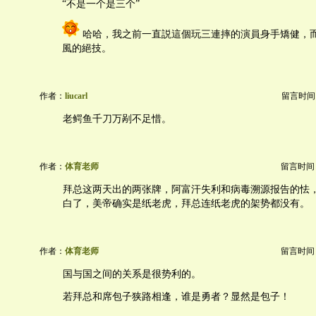
“不是一个是三个”
哈哈，我之前一直説這個玩三連摔的演員身手矯健，
風的絕技。
作者：
liucarl
留言时间：20
老鳄鱼千刀万剐不足惜。
作者：
体育老师
留言时间：20
拜总这两天出的两张牌，阿富汗失利和病毒溯源报告的怯
白了，美帝确实是纸老虎，拜总连纸老虎的架势都没有。
作者：
体育老师
留言时间：20
国与国之间的关系是很势利的。
若拜总和席包子狭路相逢，谁是勇者？显然是包子！