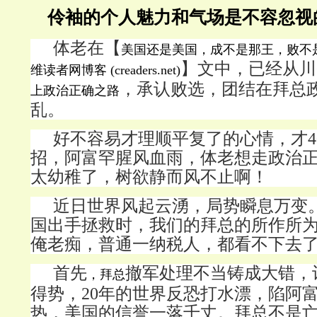
伶袖的个人魅力和气场是不容忽视
体老在【
美国还是美国，成不是那王，败不是
】文中，已经从川
维读者网博客 (creaders.net)
，承认败选，团结在拜总
上政治正确之路
乱。
好不容易才理顺平复了的心情，才4
招，阿富罕腥风血雨，体老想走政治
太幼稚了，树欲静而风不止啊！
近日世界风起云湧，局势瞬息万变
国出手拯救时，我们的拜总的所作所
俺老痴，普通一纳税人，都看不下去
首先
撤军处理不当铸成大错，
，拜总
得势，20年的世界反恐打水漂，陷阿
热，美国的信誉一落千丈。拜总不是