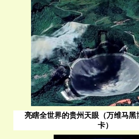
亮瞎全世界的贵州天眼（万维马黑
卡）