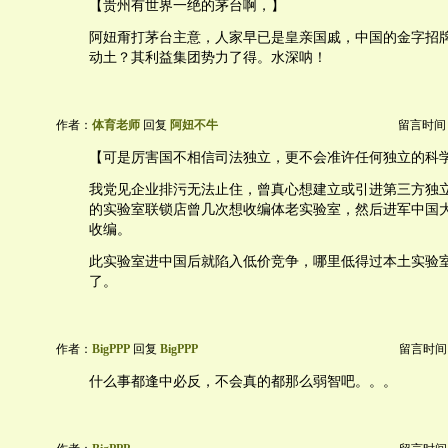
【贵州有世界一绝的茅台啊，】
阿妞甭打茅台主意，人家早已是皇亲国戚，中国的金字招
动土？其利益集团势力了得。水深呐！
作者：
体育老师
回复
阿妞不牛
留言时间：20
【可是厉害国不相信司法独立，更不会准许任何独立的科
我党见企业排污无法止住，曾真心想建立或引进第三方独
的实验室联锁店曾几次想收编体老实验室，然后进军中国
收编。
此实验室进中国后就陷入低价竞争，哪里低得过本土实验
了。
作者：
BigPPP
回复
BigPPP
留言时间：20
什么事都逢中必反，不会真的都那么弱智吧。。。