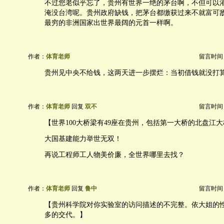
不过您老似乎忘了，贵州有世界一绝的茅台啊，不但可以
淹没台湾呢。贵州政府缺钱，把茅台都缴获过来不就富可
最穷的非洲国家出世界最阔的元首一样啊。
作者：
体育老师
留言时间：20
贵州见中央不给钱，这两天进一步摆烂：当初借钱就没打
作者：
体育老师
回复
双不
留言时间：20
【世界100大桥梁有49座在贵州，包括第一大桥的北盘江
大国基建能力举世无双！
再说工程师工人物美价廉，全世界哪里去找？
作者：
体育老师
回复
鲁中
留言时间：20
【贵州科学院对你实验室的访问描述的不完整。依大姐的
多的交代。】