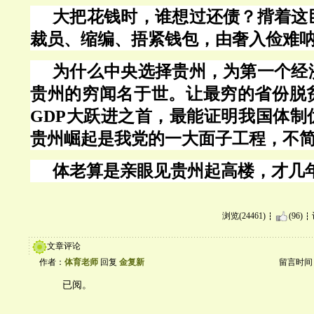
大把花钱时，谁想过还债？揹着这
裁员、缩编、捂紧钱包，由奢入俭难
为什么中央选择贵州，为第一个经
贵州的穷闻名于世。让最穷的省份脱
GDP大跃进之首，最能证明我国体制
贵州崛起是我党的一大面子工程，不
体老算是亲眼见贵州起高楼，才几
浏览(24461)
(96)
文章评论
作者：
体育老师
回复
金复新
留言时间：20
已阅。