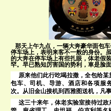
那天上午九点，一辆大奔豪华面包车
停车场上，表明来客不一般的身份。
的大奔在停车场上有些扎眼，体老假
罕。早已熟知厉害国
的势利，
車是脸
原来他们此行吃喝拉撒，全包给某
包车、司机、导游、酒店和各项服
次。从旧金山接机到西雅图送机，凡
这三十来年，体老实验室接待过政
管，麻省理工、史坦福、伯克利等名