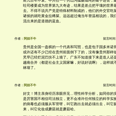
斯几百年不衰。中共往一个穷山沟猛砸成吨的银子进去，
吐司楼要成为世界第九大奇迹，结果是差点把平壤的世界
去。不得不说共产党是特殊材料制成的，他们的外交官吃
诸侯的就吃黄金拉稀屎。远远超过俺当年替温相说的，我
流出来的是道德的蓝血。
作者：
阿妞不牛
留言时间：20
贵州是全国一盘棋的一个代表和写照，也是包子国多米诺
或许还有不少已经在贵州前面倒下了的，没有像贵州那样
旯早已经烂泥巴扶不上墙了。广东不知道接下来是造人还
越南合并（都是社会主义国家嘛，好说好说啊），这样就
林墙了。
作者：
阿妞不牛
留言时间：20
好文！博主亲身经历亲眼所见，理性科学分析，如同你的
是厉害国不相信司法独立，更不会准许任何独立的科学实
的病毒也必须服从军管呀，叫它跑出去就必须出去，叫它
来，叫它化妆成蘑菇就是蘑菇哈。