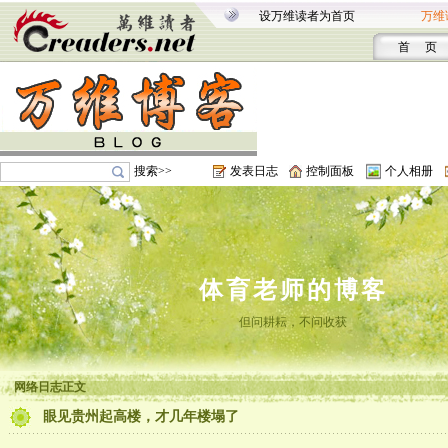
设万维读者为首页
万维
首 页
搜索>>
发表日志
控制面板
个人相册
体育老师的博客
但问耕耘，不问收获
网络日志正文
眼见贵州起高楼，才几年楼塌了