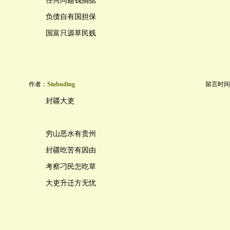
任何问题钱搞掂
负债自有国担保
国富只源草民贱
作者：
Siubuding
留言时间：20
封疆大吏
穷山恶水有贵州
封疆吃苦有因由
考察刁民怎吃草
大吏升迁方无忧