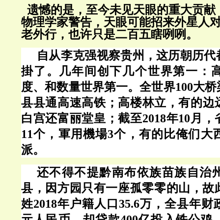
遗憾的是，至今未见天眼的重大贡献
物理学家警告，天眼可能招来外星人
老外行，也许只是二百五瞎咧咧。
自从李克强视察贵州，这历朝历代
掛了。几年间创下几个世界第一：
度、和数量世界第一。全世界
100大
县县通高速高铁；高楼林立，有的边
白宫还富丽堂皇；截至2018年10月
11个，
軍用機場
3个，有的比俺们大
派。
还不得不提黔南布依族苗族自治
县，因方园只有一座孤零零的山，故此
姓2018年户籍人口35.6万，全县年
元人民币，却贷款400亿投入铁公鸡