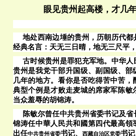
眼见贵州起高楼，才几
地处西南边埵的贵州，历朝历代都
经典名言：天无三日晴，地无三尺平
古时候贵州是罪犯充军地。中华人
贵州是我党干部升国级、副国级、部
几年的地方。看你是否吃得苦中苦，
典型个例是才败走麦城的席家军陈敏
当众羞辱的胡锦涛。
陈敏尔曾任中共贵州省委书记及省
锦涛任中華人民共和國第四代最高領
出任
书记、
书记
中共贵州省委
西藏自治区党委