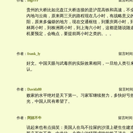
作者：
BigPPP
留言时间：20
贵州的大桥比如北盘江大桥连接的是沪昆高铁和高速，不
内地与云南，原来两三天的路程现在几小时，有战略意义
阳，原来多偏僻的地方，现在交通枢纽，到重庆两小时，
林两小时，到株洲两小时，到上海六小时，这都是随说随
机要预定，会晚点，要提前两小时之类的。。。
作者：
frank_ly
留言时间：20
好文。中国天眼与武毒所的实际效果相同，一旦给人类引
认。
作者：
Davidz80
留言时间：20
败家的水平绝对是天下第一。习家军继续努力，多快好亏
光，中国人民有希望了。
作者：
阿妞不牛
留言时间：20
说起来也有点搞笑：美国人在鸟不拉屎的沙漠上硬生生建