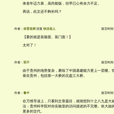
体老年迈力衰，虽尚能饭，但早已心有余力不足。
再说，此文还不夠长吗？
作者：
体育老师
回复
快活老人
留言时间：20
【要的就是装脸面、装门面！】
太对了！
作者：
双不
留言时间：20
由于贵州的地势复杂，磨练了中国基建能力更上一层楼。世界
座在贵州，包括第一大桥的北盘江大桥。
作者：
鲁中
留言时间：20
在万维导读上，只看到文章题目，就猜想到十之八九是大
法：贵州科学院对你实验室的访问描述的不完整。依大姐
更多的交代。