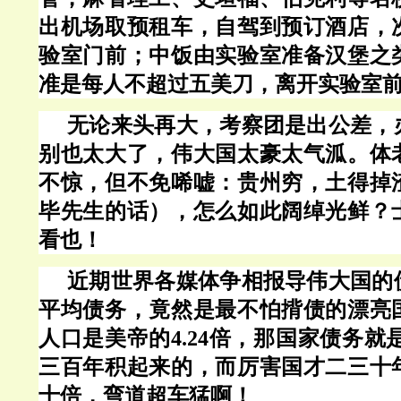
出机场取预租车，自驾到预订酒店，
验室门前；中饭由实验室准备汉堡之
准是每人不超过五美刀，离开实验室
无论来头再大，考察团是出公差，
别也太大了，伟大国太豪太气泒。体
不惊
，
但不免唏嘘：贵州穷，土得掉
毕先生的话），怎么如此阔绰光鲜？
看也！
近期世界各媒体争相报导伟大国的
平均债务，竟然是最不怕揹债的漂亮
人口是美帝的4.24倍，那国家债务就是
三百年积起来的，而厉害国才二三十
十倍，弯道超车猛啊！