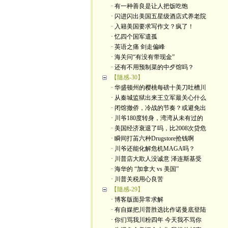
· 有一种善良是让人把饭吃饱
· 闪进闪出美国五星级酒店式养老院
· 入籍美国要求写作文？疯了！
· 忆四个国军遣孤
· 英语之痛 剑走偏峰
· 海关问“有没有带现金”
· 还有不用预制菜的中歺馆吗？
【隨感-30】
· 华盛顿州的樱桃每磅十美刀吐槽川
· 从秦城监狱出来王立军最关心什么
· 闭馆撤侨，冷战的节奏？或避免出
· 川爷180度转身，湾湾从未有过的
· 美国经济衰退了吗，比2008次贷危
· 瞬间打苖六种Drugstore抢钱啊
· 川爷还能化解危机MAGA吗？
· 川普店大欺人没诚意 泽连斯基受
· 海华的 “加拿大 vs 美国”
· 川普关税用心良苦
【隨感-29】
· 博客版面异常求解
· 有自媒把川普胜选比作诺曼底登陆
· 你们骂我川粉四年 今天我不骂你