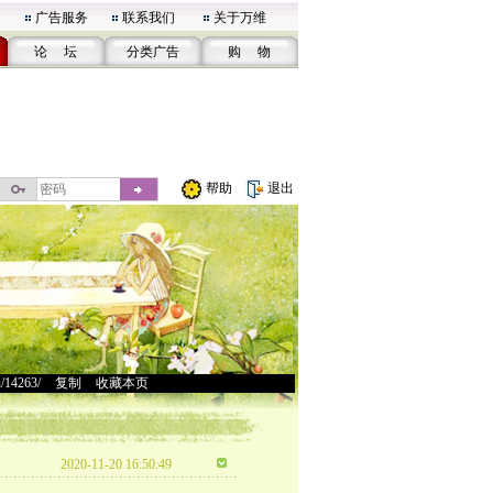
广告服务
联系我们
关于万维
论 坛
分类广告
购 物
帮助
退出
u/14263/
>
复制
>
收藏本页
2020-11-20 16:50:49