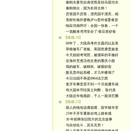
· 秦刚夫妻凭自身优势及拍马屁功夫
· 秦刚倒台，因为长得太帅！
· 厉害国不厉害，漂亮国不漂亮，相
· 美财长狼外婆晚歺vs贵州省委食堂
· 响应河南呼吁：全国一张卷，一个
· 一觉醒来湾湾安全了/蚕豆荚炒蚕
【隨感-24】
· 60年了，大陆高考作文题仍以反美
· 草根修车厂老板、美国世袭贵族老
· 今天妞妞考驾照，被撞坏的车修好
· 在海外烹煮活色生香的重庆小面
· 我的破车、破棉袄、破紫砂壶
· 眼见贵州起高楼，才几年楼塌了
· 今日法国不再是8964法兰西
· 复开车爽歪歪不到一个月就遭车祸
· 伟大国本币结算之利弊， 取代美
· 大陆近年电视剧，千人一面演艺圈
【隨感-23】
· 国人的钱包说瘪就瘪，留学猪羊变
· 25年不开车重新自驾上路有感
· 30 年前两张旧照片的北京故事
· 与自动化斗，其乐无穷！