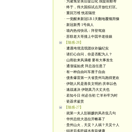
· 为避免全美旧金山化 我提前邮寄
· 终于，伟大国拟试点开放红灯区。
· 重回万维 恍若隔世
· 一觉醒来新冠LB.1天翻地覆慨而慷
· 新冠新秀 1号病人
· 墙内热传快讯：拜登驾崩
· 苏联老大哥撞上中囯半老徐娘
【隨感-28】
· 遭遇垮境流氓团伙诈骗纪实
· 请扪心自问，你是否配为人？
· 山雨欲来风满楼 要有大事发生
· 通涨猛如虎 拜总连任悬了
· 有一种自由叫车厘子自由
· 债务爆雷第一大省贵州马跑得更欢
· 伊朗人民是善良文明的 庆幸以色
· 速战速决 伊朗真乃大丈夫也
· 若知今日 何必当初 亡羊补牢为时
· 瓷器求鉴赏
【隨感-27】
· 就第一夫人彭丽媛的风衣侃几句
· 华州总统大选拉开帷幕了
· 贵州山火，天災？人祸？天災十人
· 60岁后多吃碳水有益健康