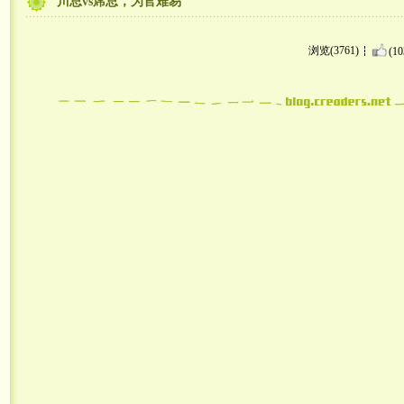
川总vs席总，为官难易
浏览(3761)
(10