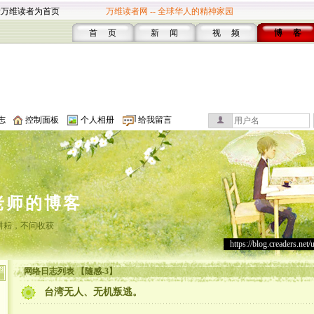
设万维读者为首页
万维读者网 -- 全球华人的精神家园
首 页
新 闻
视 频
博 客
志
控制面板
个人相册
给我留言
老师的博客
耕耘，不问收获
https://blog.creaders.net/
网络日志列表 【隨感-3】
台湾无人、无机叛逃。