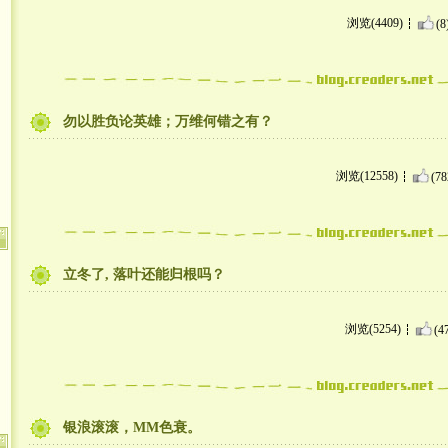
浏览(4409)
(8
勿以胜负论英雄；万维何错之有？
浏览(12558)
(78
立冬了, 落叶还能归根吗？
浏览(5254)
(4
银浪滚滚，MM色衰。