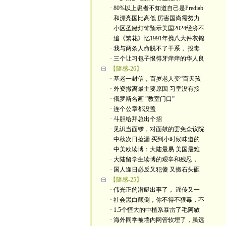
· 80%以上患者不知道自己是Prediab
· 和漂亮国比高低 厉害国尚需努力
· 小区圣诞灯饰预示美国2024经济不
· 追《繁花》忆1991年携八大件衣锦
· 我与两条人命脱不了干系， 投毒
· 三个让习包子恨得牙痒痒的华人良
【隨感-26】
· 基老一封信，百岁老人变“百天孩
· 外资撤离最主要原因 习皇没有接
· 俄罗斯名画 ”教室门口”
· 连个公章都没盖
· 斗胆给拜总出个招
· 见识当面锣，对面鼓的罢免众议院
· 中秋次日捡漏 买到小时候味道的
· 中美欧读博：大陆最易 美国最难
· 大陆留学生读博的艰辛和残忍，
· 国人逢日必反又犯傻 又搬石头砸
【隨感-25】
· 伟光正的潜艇出事了， 谣传又一
· 社会黑白颠倒，你不得不狠毒，不
· 1.5个恒大的中植系暴雷了毛阿敏
· 海外同学被墙内网管软埋了，虽远