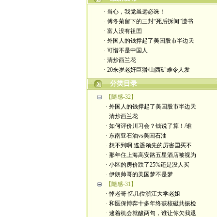
· 当心，我党虽远必诛！
· 傅冬菊留下的三封“死后拆阅”遗书
· 富人没有祖囯
· 外国人的钱撑起了美囯股市半边天
· 可惜不是中国人
· 清炒西兰花
· 20来岁老奸巨猾/山西矿难令人发
分类目录
【隨感-32】
· 外国人的钱撑起了美囯股市半边天
· 清炒西兰花
· 如何评价川习会？钱说了算！/谁
· 东南亚石油vs美囯石油
· 想不到啊 遙遥领先的厉害囯买不
· 那年住上海高安路五星酒店被视为
· 小区的房价跌了25%还是没人买
· 伊朗帅哥的美国梦不是梦
【隨感-31】
· 悼老哥 忆几位浙江大学老姐
· 和医保博弈十多年终获核磁共振检
· 逮着机会就酸两句，谁让你欠我退