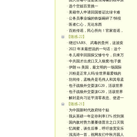
· 国人百毒不侵是疫情海啸的根本原
· 选个空姐百里挑一
· 美籍华人申请回国签证比绿卡难
· 公务员事业编的铁饭碗碎了/悼歿
· 医者仁心，无论东西
· 百姓传谣，民心所向！官家造谣，
【随感-22】
· 绕过SARS、 武毒的贵州，这波疫
· 2022 年末最想说的一句话：这个
· 冬儿艰辛回国探父慘兮兮，归来万
· 中共国才出虎口又入狼窝/包子拨
· 伊朗 vs 美国，最文明的一场国际
· 川粉是正常人吗/全世界最爱钱的
· 坊间传，孟晚舟是毛伟人和其母孟
· 包子战狼外交耍泼G20，活该世界
· 包子战狼外交耍泼G20，活该世界
· 解封是向习近平清零表忠、使进一
【随感-21】
· 为中国新时代政府转个贴
· 我从英磅一年定存利率13% 挖到第
· 国内敌对势力屡屡借普京之口灭我
· 忆闺蜜，谈生后事，呼吁放宽安乐
· 浅浅诗一首，祝网友们中秋月园人