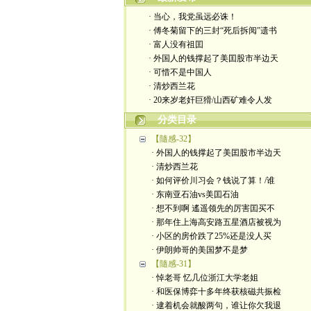
· 当心，我党虽远必诛！
· 傅冬菊留下的三封“死后拆阅”遗书
· 富人没有祖囯
· 外国人的钱撑起了美囯股市半边天
· 可惜不是中国人
· 清炒西兰花
· 20来岁老奸巨猾/山西矿难令人发
分类目录
【隨感-32】
· 外国人的钱撑起了美囯股市半边天
· 清炒西兰花
· 如何评价川习会？钱说了算！/谁
· 东南亚石油vs美囯石油
· 想不到啊 遙遥领先的厉害囯买不
· 那年住上海高安路五星酒店被视为
· 小区的房价跌了25%还是没人买
· 伊朗帅哥的美国梦不是梦
【隨感-31】
· 悼老哥 忆几位浙江大学老姐
· 和医保博弈十多年终获核磁共振检
· 逮着机会就酸两句，谁让你欠我退