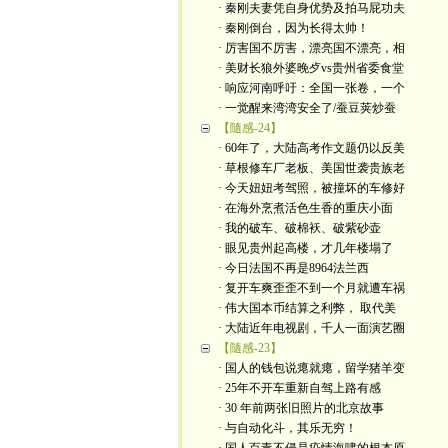
· 秦刚夫妻凭自身优势及拍马屁功夫
· 秦刚倒台，因为长得太帅！
· 厉害国不厉害，漂亮国不漂亮，相
· 美财长狼外婆晚歺vs贵州省委食堂
· 响应河南呼吁：全国一张卷，一个
· 一觉醒来湾湾安全了/蚕豆荚炒蚕
【隨感-24】
· 60年了，大陆高考作文题仍以反美
· 草根修车厂老板、美国世袭贵族老
· 今天妞妞考驾照，被撞坏的车修好
· 在海外烹煮活色生香的重庆小面
· 我的破车、破棉袄、破紫砂壶
· 眼见贵州起高楼，才几年楼塌了
· 今日法国不再是8964法兰西
· 复开车爽歪歪不到一个月就遭车祸
· 伟大国本币结算之利弊， 取代美
· 大陆近年电视剧，千人一面演艺圈
【隨感-23】
· 国人的钱包说瘪就瘪，留学猪羊变
· 25年不开车重新自驾上路有感
· 30 年前两张旧照片的北京故事
· 与自动化斗，其乐无穷！