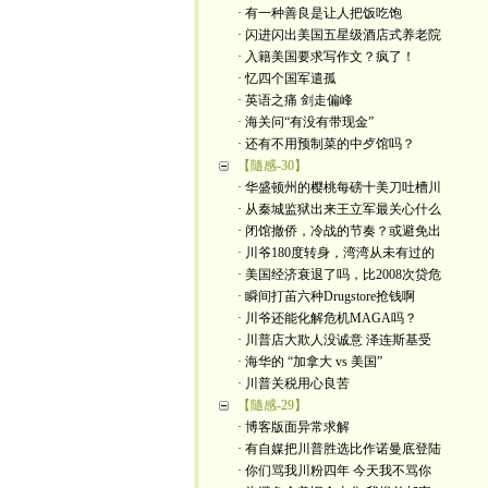
· 有一种善良是让人把饭吃饱
· 闪进闪出美国五星级酒店式养老院
· 入籍美国要求写作文？疯了！
· 忆四个国军遣孤
· 英语之痛 剑走偏峰
· 海关问“有没有带现金”
· 还有不用预制菜的中歺馆吗？
【隨感-30】
· 华盛顿州的樱桃每磅十美刀吐槽川
· 从秦城监狱出来王立军最关心什么
· 闭馆撤侨，冷战的节奏？或避免出
· 川爷180度转身，湾湾从未有过的
· 美国经济衰退了吗，比2008次贷危
· 瞬间打苖六种Drugstore抢钱啊
· 川爷还能化解危机MAGA吗？
· 川普店大欺人没诚意 泽连斯基受
· 海华的 “加拿大 vs 美国”
· 川普关税用心良苦
【隨感-29】
· 博客版面异常求解
· 有自媒把川普胜选比作诺曼底登陆
· 你们骂我川粉四年 今天我不骂你