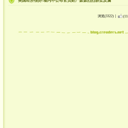
美国经济很好/墙内不公布官员财产轰轰烈烈群众反腐
浏览(3322)
(11