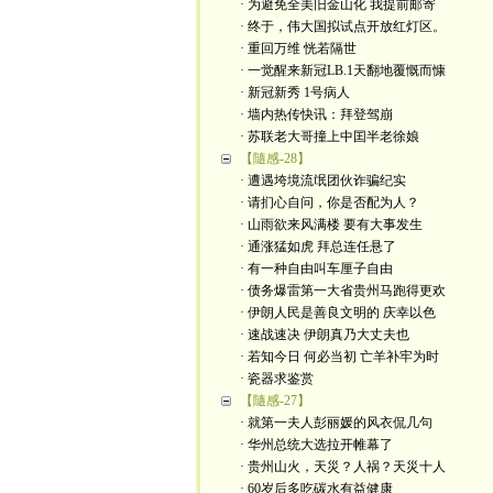
· 为避免全美旧金山化 我提前邮寄
· 终于，伟大国拟试点开放红灯区。
· 重回万维 恍若隔世
· 一觉醒来新冠LB.1天翻地覆慨而慷
· 新冠新秀 1号病人
· 墙内热传快讯：拜登驾崩
· 苏联老大哥撞上中囯半老徐娘
【隨感-28】
· 遭遇垮境流氓团伙诈骗纪实
· 请扪心自问，你是否配为人？
· 山雨欲来风满楼 要有大事发生
· 通涨猛如虎 拜总连任悬了
· 有一种自由叫车厘子自由
· 债务爆雷第一大省贵州马跑得更欢
· 伊朗人民是善良文明的 庆幸以色
· 速战速决 伊朗真乃大丈夫也
· 若知今日 何必当初 亡羊补牢为时
· 瓷器求鉴赏
【隨感-27】
· 就第一夫人彭丽媛的风衣侃几句
· 华州总统大选拉开帷幕了
· 贵州山火，天災？人祸？天災十人
· 60岁后多吃碳水有益健康