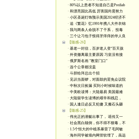
· 80%以上患者不知道自己是Prediab
· 和漂亮国比高低 厉害国尚需努力
· 小区圣诞灯饰预示美国2024经济不
· 追《繁花》忆1991年携八大件衣锦
· 我与两条人命脱不了干系， 投毒
· 三个让习包子恨得牙痒痒的华人良
【隨感-26】
· 基老一封信，百岁老人变“百天孩
· 外资撤离最主要原因 习皇没有接
· 俄罗斯名画 ”教室门口”
· 连个公章都没盖
· 斗胆给拜总出个招
· 见识当面锣，对面鼓的罢免众议院
· 中秋次日捡漏 买到小时候味道的
· 中美欧读博：大陆最易 美国最难
· 大陆留学生读博的艰辛和残忍，
· 国人逢日必反又犯傻 又搬石头砸
【隨感-25】
· 伟光正的潜艇出事了， 谣传又一
· 社会黑白颠倒，你不得不狠毒，不
· 1.5个恒大的中植系暴雷了毛阿敏
· 海外同学被墙内网管软埋了，虽远