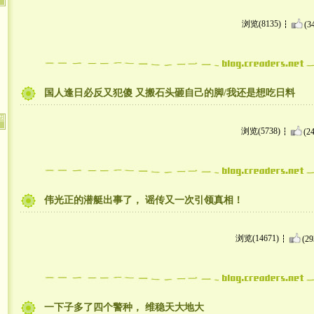
浏览(8135)
(3
国人逢日必反又犯傻 又搬石头砸自己的脚/我还是想吃日料
浏览(5738)
(24
伟光正的潜艇出事了， 谣传又一次引领真相！
浏览(14671)
(29
一下子多了四个警种， 维稳天大地大