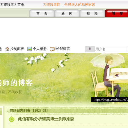
设万维读者为首页
万维读者网 -- 全球华人的精神家园
首 页
新 闻
视 频
博 客
志
控制面板
个人相册
给我留言
老师的博客
耕耘，不问收获
https://blog.creaders.net/
网络日志列表 【2023-08】
此信有助分析留美博士杀师原委