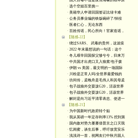
· 国人百毒不侵是疫情海啸的根本原
· 选个空姐百里挑一
· 美籍华人申请回国签证比绿卡难
· 公务员事业编的铁饭碗碎了/悼歿
· 医者仁心，无论东西
· 百姓传谣，民心所向！官家造谣，
【随感-22】
· 绕过SARS、 武毒的贵州，这波疫
· 2022 年末最想说的一句话：这个
· 冬儿艰辛回国探父慘兮兮，归来万
· 中共国才出虎口又入狼窝/包子拨
· 伊朗 vs 美国，最文明的一场国际
· 川粉是正常人吗/全世界最爱钱的
· 坊间传，孟晚舟是毛伟人和其母孟
· 包子战狼外交耍泼G20，活该世界
· 包子战狼外交耍泼G20，活该世界
· 解封是向习近平清零表忠、使进一
【随感-21】
· 为中国新时代政府转个贴
· 我从英磅一年定存利率13% 挖到第
· 国内敌对势力屡屡借普京之口灭我
· 忆闺蜜，谈生后事，呼吁放宽安乐
· 浅浅诗一首，祝网友们中秋月园人