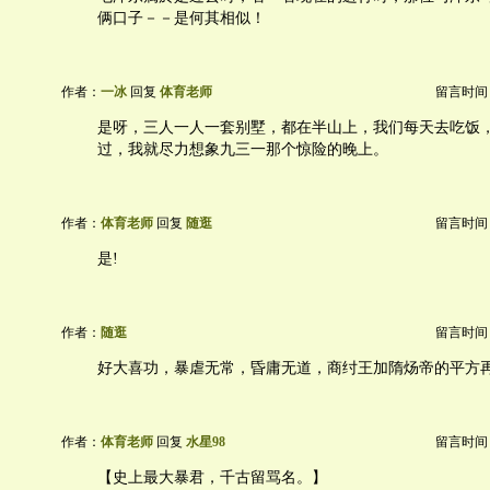
俩口子－－是何其相似！
作者：
一冰
回复
体育老师
留言时间：20
是呀，三人一人一套别墅，都在半山上，我们每天去吃饭
过，我就尽力想象九三一那个惊险的晚上。
作者：
体育老师
回复
随逛
留言时间：20
是!
作者：
随逛
留言时间：20
好大喜功，暴虐无常，昏庸无道，商纣王加隋炀帝的平方
作者：
体育老师
回复
水星98
留言时间：20
【史上最大暴君，千古留骂名。】