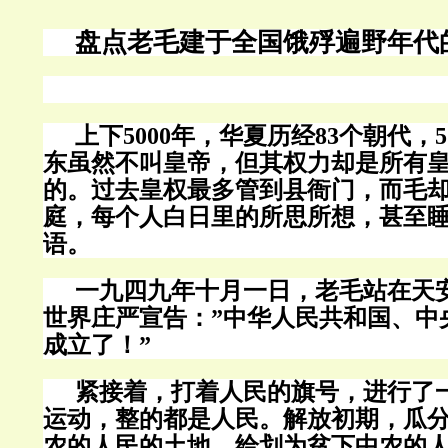
盘点老毛建于全国饿殍遍野年代
上下
5000
年，华夏历经
83
个朝代，
5
东虽然不叫皇帝，但其权力却是所有
的。过去皇权最多管到县衙门，而毛
庭，每个人白日里的所思所想，甚至
语。
一九四九年十月一日，老毛站在天
世界庄严宣告：
”
中华人民共和国、中
成立了！
”
紧接着，打着人民的旗号，进行了
运动，整的都是人民。解放初期，瓜
农的人民的土地，给划为贫下中农的