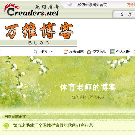
设万维读者为首页
万维
首 页
搜索>>
发表日志
控制面板
个人相册
体育老师的博客
但问耕耘，不问收获
网络日志正文
盘点老毛建于全国饿殍遍野年代的61座行宫