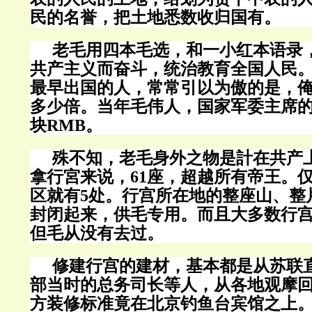
民的名誉，把土地悉数收归国有。
老毛用四本毛选，和一小红本语录
共产主义而奋斗，统治教育全国人民
最早出国的人，常常引以为傲的是，
多少倍。当年毛伟人，国家军委主席
块
RMB
。
殊不知，老毛身外之物是計在共产
拿行宮来说，
61
座，超越所有帝王。
区就有
5
处。行宫所在地的整座山、整
封闭起来，供毛专用。而且大多数行
但毛从没有去过。
修建行宫的建材，基本都是从苏联
部当时的总务司长等人，从各地观摩
方装修标准竟在北京钓鱼台宾馆之上