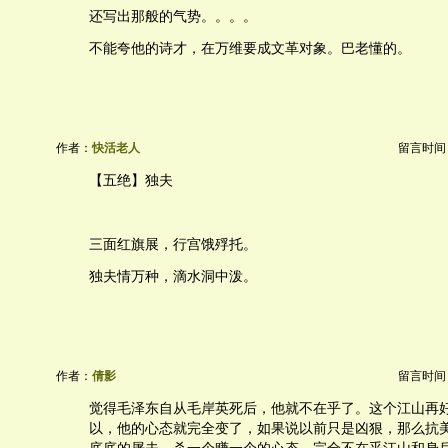
还写出那般的气势。。。。
不能夸他的诗才，在万维要成文革对象。巴老懂的。
作者：
快活老人
留言时间：20
【五绝】独夫
三面红旗展，行宫饿殍托。
独夫情万种，滴水洞中泼。
作者：
倩影
留言时间：20
觉得毛泽东自从毛岸英死后，他就不在乎了。这个江山再
以，他的心态就完全变了，如果说以前只是凶狠，那么抗