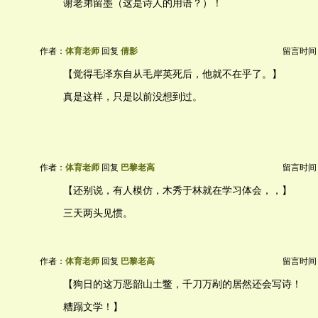
谢老弟留墨（这是诗人的用语？）！
作者：
体育老师
回复
倩影
留言时间：20
【觉得毛泽东自从毛岸英死后，他就不在乎了。】
真是这样，只是以前没想到过。
作者：
体育老师
回复
巴黎老高
留言时间：20
【还别说，有人模仿，木秀于林就在学习体会，，】
三天两头见惯。
作者：
体育老师
回复
巴黎老高
留言时间：20
【狗日的这万恶韶山土鳖，千刀万剐的居然还会写诗！
糟蹋文学！】