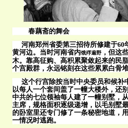
春藕斋的舞会
河南郑州省委第三招待所修建于
60
黄河边。当时河南省内
，但这
饿殍遍野
木。靠高征购、高积累聚敛起来的民
个宫殿群，永远铭刻在这些累累白骨
这个行宫除按当时中央委员和候补
以每人一个套间盖了一幢大楼外，还
中共的七位领袖每人建了一幢别墅，
主席，规格面积逐级递增，以毛别墅
的卧室里还专门修了一条秘密地道，
一情况时逃跑。