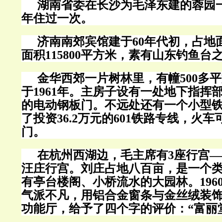
湖南省委在长沙为毛泽东建的蓉园
年住过一次。
济南南郊宾馆建于
60
年代初，占地
面积
115800
平方米，素有山东钓鱼台
金华西郊一片树林里，有幢
500
多平
于
1961
年。主房子设有一处地下指挥
的电动钢板门。不远处还有一个小型
了投资
36.2
万元的
601
铁路专线，火车
门。
在杭州西湖边，毛主席有
3
座行宫
—
汪庄行宫。刘庄占地八百亩，是一个
有亭台楼阁、小桥流水的大园林。
196
气派不凡，用铝合金窗条与金丝绒装
功能厅，给予了四个字的评价：
“
富丽