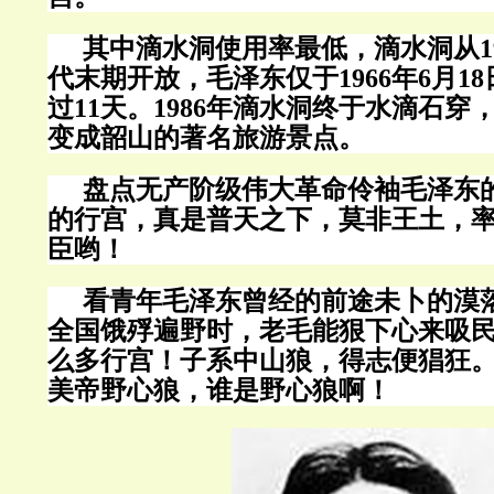
其中滴水洞使用率最低，滴水洞从
1
代末期开放，毛泽东仅于
1966
年
6
月
18
过
11
天。
1986
年滴水洞终于水滴石穿
变成韶山的著名旅游景点。
盘点无产阶级伟大革命伶袖毛泽东
的行宫，真是普天之下，莫非
王土，
臣哟！
看青年毛泽东曾经的前途未卜
的漠
全国饿殍遍野时，老毛能狠下心来吸
么多行宫！子系中山狼
，
得志便猖狂
美帝野心狼，谁是野心狼啊！