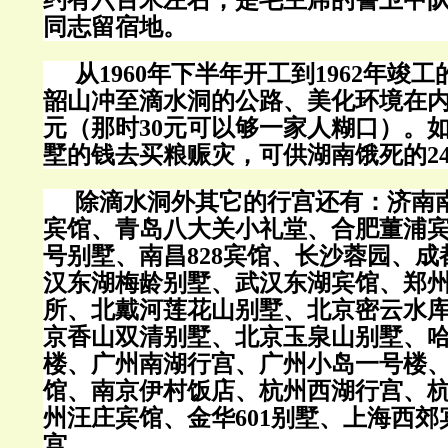
约有六百米左右，是毛主席的警卫中
同志留宿地。
从
1960
年下半年开工到
1962
年竣工
韶山冲至滴水洞的公路、美化环境在
元（那时
30
元可以够一家人糊口）。
墅的钱去买粮赈灾，可供湖南饿死的
2
除滴水洞外其它的行宫还有：济南
宾馆、青岛八大关小礼堂、合肥董浦
号别墅、南昌
828
宾馆、长沙蓉园、成
汉东湖梅龄别墅、武汉东湖宾馆、郑
所、北戴河莲花山别墅、北京密云水
京香山双清别墅、北京玉泉山别墅、
楼、广州南湖行宫、广州小岛一号楼
馆、南京伊村饭店、杭州西湖行宫、
州汪庄宾馆、金华
601
别墅、上海西郊
宫。