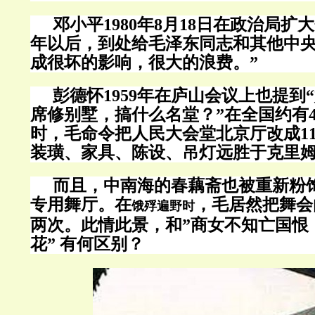
邓小平
1980
年
8
月
18
日在政治局扩大
年以后，到处给毛泽东同志和其他中
成很坏的影响，很大的浪费。
”
彭德怀
1959
年在庐山会议上也提到
“
席修别墅，搞什么名堂？
”
在全国约有
时，毛命令把人民大会堂北京厅改成
1
装璜、家具、陈设、吊灯远胜于克里
而且，中南海的春藕斋也被重新粉
专用舞厅。在
，毛居然把舞会
饿殍遍野时
两次。此情此景，和
”
商女不知亡国恨
花
”
有何区别？