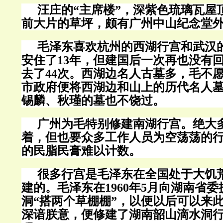
汪庄的
“
主席楼
”
，深紫色琉璃瓦屋
前大片的草坪，颇有广州中山纪念堂
毛泽东喜欢杭州的西湖行宫和武汉
安住了
13
年，但建国后一次再也没有
去了
44
次。西湖边名人古墓多，毛不
市政府便将西湖边和山上的历代名人
锡麟、秋瑾的墓也不饶过。
广州为毛特别修建南湖行宫。绝大
着，但也要众多工作人员为空荡荡的
的民脂民膏难以计数。
很多行宫是毛泽东在全国处于大饥
建的。毛泽东在
1960
年
5
月向湖南省委
洞
“
搭两个草棚棚
”
，以便以后可以来
深谙朕意，便修建了湖南韶山滴水洞