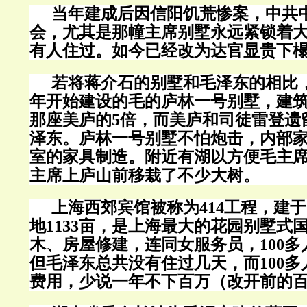
当年建成后因信阳饥荒惨案，中共
会，尤其是那幢主席别墅永远紧锁着
有人住过。如今已经改为达官显贵下
若将蒋介石的别墅和毛泽东的相比
年开始建设的毛的庐林一号别墅，建
那座美庐的
5
倍，而美庐和司徒雷登遗
泽东。庐林一号别墅不怕炮击，内部
室的家具制造。附近有湖以方便毛主
主席上庐山前移栽了不少大树。
上海西郊宾馆被称为
414
工程，建于
地
1133
亩，是上海最大的花园别墅式
木、房屋修建，连同女服务员，
100
多
但毛泽东总共没有住过几天，而
100
多
费用，少说一年不下百万（改开前的