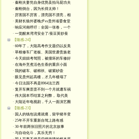
· 秦刚夫妻凭自身优势及拍马屁功夫
· 秦刚倒台，因为长得太帅！
· 厉害国不厉害，漂亮国不漂亮，相
· 美财长狼外婆晚歺vs贵州省委食堂
· 响应河南呼吁：全国一张卷，一个
· 一觉醒来湾湾安全了/蚕豆荚炒蚕
【隨感-24】
· 60年了，大陆高考作文题仍以反美
· 草根修车厂老板、美国世袭贵族老
· 今天妞妞考驾照，被撞坏的车修好
· 在海外烹煮活色生香的重庆小面
· 我的破车、破棉袄、破紫砂壶
· 眼见贵州起高楼，才几年楼塌了
· 今日法国不再是8964法兰西
· 复开车爽歪歪不到一个月就遭车祸
· 伟大国本币结算之利弊， 取代美
· 大陆近年电视剧，千人一面演艺圈
【隨感-23】
· 国人的钱包说瘪就瘪，留学猪羊变
· 25年不开车重新自驾上路有感
· 30 年前两张旧照片的北京故事
· 与自动化斗，其乐无穷！