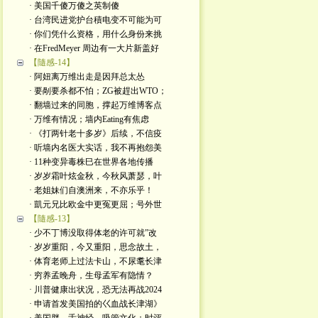
· 美国千傻万傻之英制傻
· 台湾民进党护台積电变不可能为可
· 你们凭什么资格，用什么身份来挑
· 在FredMeyer 周边有一大片新盖好
【隨感-14】
· 阿妞离万维出走是因拜总太怂
· 要剮要杀都不怕；ZG被趕出WTO；
· 翻墙过来的同胞，撑起万维博客点
· 万维有情况；墙内Eating有焦虑
· 《打两针老十多岁》后续，不信疫
· 听墙内名医大实话，我不再抱怨美
· 11种变异毒株巳在世界各地传播
· 岁岁霜叶炫金秋，今秋风萧瑟，叶
· 老姐妹们自澳洲来，不亦乐乎！
· 凱元兄比欧金中更冤更屈；号外世
【隨感-13】
· 少不丁博没取得体老的许可就”改
· 岁岁重阳，今又重阳，思念故土，
· 体育老师上过法卡山，不尿耄长津
· 穷养孟晚舟，生母孟军有隐情？
· 川普健康出状况，恐无法再战2024
· 申请首发美国拍的巜血战长津湖》