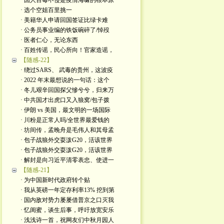
· 国人百毒不侵是疫情海啸的根本原
· 选个空姐百里挑一
· 美籍华人申请回国签证比绿卡难
· 公务员事业编的铁饭碗碎了/悼歿
· 医者仁心，无论东西
· 百姓传谣，民心所向！官家造谣，
【随感-22】
· 绕过SARS、 武毒的贵州，这波疫
· 2022 年末最想说的一句话：这个
· 冬儿艰辛回国探父慘兮兮，归来万
· 中共国才出虎口又入狼窝/包子拨
· 伊朗 vs 美国，最文明的一场国际
· 川粉是正常人吗/全世界最爱钱的
· 坊间传，孟晚舟是毛伟人和其母孟
· 包子战狼外交耍泼G20，活该世界
· 包子战狼外交耍泼G20，活该世界
· 解封是向习近平清零表忠、使进一
【随感-21】
· 为中国新时代政府转个贴
· 我从英磅一年定存利率13% 挖到第
· 国内敌对势力屡屡借普京之口灭我
· 忆闺蜜，谈生后事，呼吁放宽安乐
· 浅浅诗一首，祝网友们中秋月园人