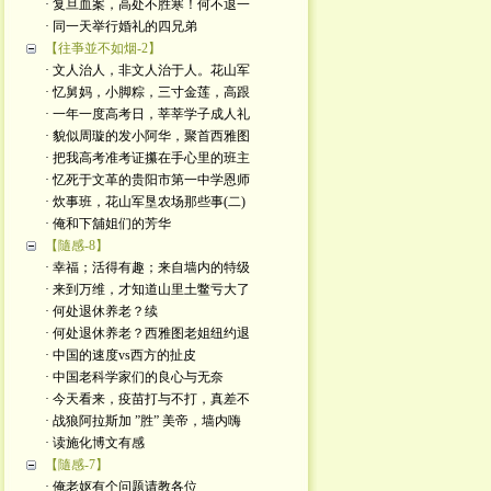
· 复旦血案，高处不胜寒！何不退一
· 同一天举行婚礼的四兄弟
【往亊並不如烟-2】
· 文人治人，非文人治于人。花山军
· 忆舅妈，小脚粽，三寸金莲，高跟
· 一年一度高考日，莘莘学子成人礼
· 貌似周璇的发小阿华，聚首西雅图
· 把我高考准考证攥在手心里的班主
· 忆死于文革的贵阳市第一中学恩师
· 炊事班，花山军垦农场那些事(二)
· 俺和下舖姐们的芳华
【隨感-8】
· 幸福；活得有趣；来自墙内的特级
· 来到万维，才知道山里土鳖亏大了
· 何处退休养老？续
· 何处退休养老？西雅图老姐纽约退
· 中国的速度vs西方的扯皮
· 中国老科学家们的良心与无奈
· 今天看来，疫苗打与不打，真差不
· 战狼阿拉斯加 ”胜” 美帝，墙内嗨
· 读施化博文有感
【隨感-7】
· 俺老妪有个问题请教各位