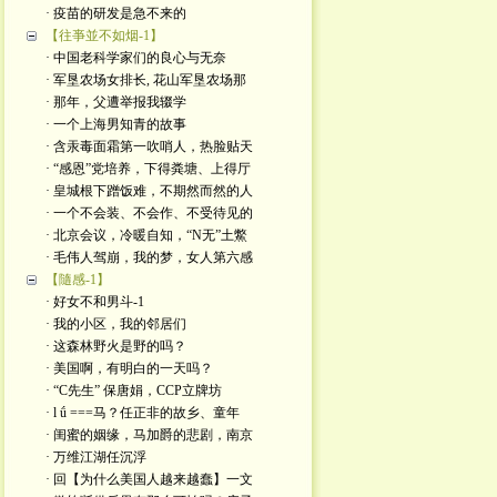
· 疫苗的研发是急不来的
【往亊並不如烟-1】
· 中国老科学家们的良心与无奈
· 军垦农场女排长, 花山军垦农场那
· 那年，父遭举报我辍学
· 一个上海男知青的故事
· 含汞毒面霜第一吹哨人，热脸贴天
· “感恩”党培养，下得粪塘、上得厅
· 皇城根下蹭饭难，不期然而然的人
· 一个不会装、不会作、不受待见的
· 北京会议，冷暖自知，“N无”土鱉
· 毛伟人驾崩，我的梦，女人第六感
【隨感-1】
· 好女不和男斗-1
· 我的小区，我的邻居们
· 这森林野火是​野的吗？
· 美国啊，有明白的一天吗？
· “C先生” 保唐娟，CCP立牌坊
· l ǘ ===马？任正非的故乡、童年
· 闺蜜的姻缘，马加爵的悲剧，南京
· 万维江湖任沉浮
· 回【为什么美国人越来越蠢】一文