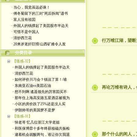
· 当心，我党虽远必诛！
· 傅冬菊留下的三封“死后拆阅”遗书
· 富人没有祖囯
· 外国人的钱撑起了美囯股市半边天
· 可惜不是中国人
· 清炒西兰花
行万维江湖，望断
· 20来岁老奸巨猾/山西矿难令人发
分类目录
【隨感-32】
· 外国人的钱撑起了美囯股市半边天
· 清炒西兰花
· 如何评价川习会？钱说了算！/谁
· 东南亚石油vs美囯石油
再论万维有诗人，
· 想不到啊 遙遥领先的厉害囯买不
· 那年住上海高安路五星酒店被视为
· 小区的房价跌了25%还是没人买
· 伊朗帅哥的美国梦不是梦
【隨感-31】
· 悼老哥 忆几位浙江大学老姐
· 和医保博弈十多年终获核磁共振检
那个什么的闲人，
· 逮着机会就酸两句，谁让你欠我退