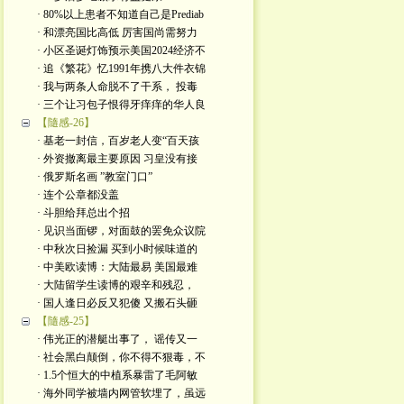
· 80%以上患者不知道自己是Prediab
· 和漂亮国比高低 厉害国尚需努力
· 小区圣诞灯饰预示美国2024经济不
· 追《繁花》忆1991年携八大件衣锦
· 我与两条人命脱不了干系， 投毒
· 三个让习包子恨得牙痒痒的华人良
【隨感-26】
· 基老一封信，百岁老人变“百天孩
· 外资撤离最主要原因 习皇没有接
· 俄罗斯名画 ”教室门口”
· 连个公章都没盖
· 斗胆给拜总出个招
· 见识当面锣，对面鼓的罢免众议院
· 中秋次日捡漏 买到小时候味道的
· 中美欧读博：大陆最易 美国最难
· 大陆留学生读博的艰辛和残忍，
· 国人逢日必反又犯傻 又搬石头砸
【隨感-25】
· 伟光正的潜艇出事了， 谣传又一
· 社会黑白颠倒，你不得不狠毒，不
· 1.5个恒大的中植系暴雷了毛阿敏
· 海外同学被墙内网管软埋了，虽远