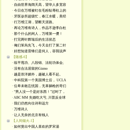
· 自由世界海阔天高，望华人多宽容
· 今日在万维被钉在毛粉耻辱柱上的
· 牙医诊所超级忙，春江水暖，美经
· 行万维江湖，望断天涯路。
· 再论万维有诗人，作品不逊李白杜
· 那个什么的闲人，万维第一儍！
· 打完两针辉瑞后的生活状态
· 俺们笨烏先飞，今天去打了第二针
· 好想知道雷锋们是何人，容我说声
【随感-6】
· 练平甩功、八段锦、法轮功体会;
· 没有合法居留的Gizmo
· 越是崇洋媚外，越被人看不起。
· 中科院第一个美国博士后， UCLA
· 位卑未敢忘忧国，无辜躺枪的哥们
· “男人没一个是好东西！”过时了，
· ABC MM 失婚吃大亏, 川普反全球
· 我们仍然向往诗和远方
· 万维诗人
· 让人无奈的北京有钱人
【人间烟火-1】
· 如何煲出中国人喜欢的罗宋湯