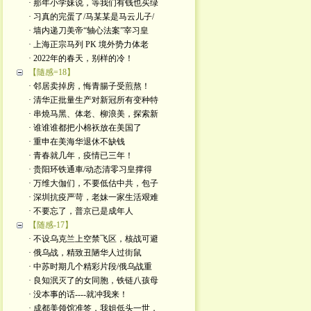
· 那年小学妹说，等我们有钱也买绿
· 习真的完蛋了/马某某是马云儿子/
· 墙内递刀美帝“轴心法案”宰习皇
· 上海正宗马列 PK 境外势力体老
· 2022年的春天，别样的冷！
【隨感=18】
· 邻居卖掉房，悔青腸子受煎熬！
· 清华正批量生产对新冠所有变种特
· 串燒马黑、体老、柳浪美，探索新
· 谁谁谁都把小棉袄放在美国了
· 重申在美海华退休不缺钱
· 青春就几年，疫情已三年！
· 贵阳环铁通車/动态清零习皇撑得
· 万维大伽们，不要低估中共，包子
· 深圳抗疫严苛，老妹一家生活艰难
· 不要忘了，普京已是成年人
【随感-17】
· 不设乌克兰上空禁飞区，核战可避
· 俄乌战，精致丑陋华人过街鼠
· 中苏时期几个精彩片段/俄乌战重
· 良知泯灭了的女同胞，铁链八孩母
· 没本事的话----就冲我来！
· 成都美领馆准签，我姐低头一世，