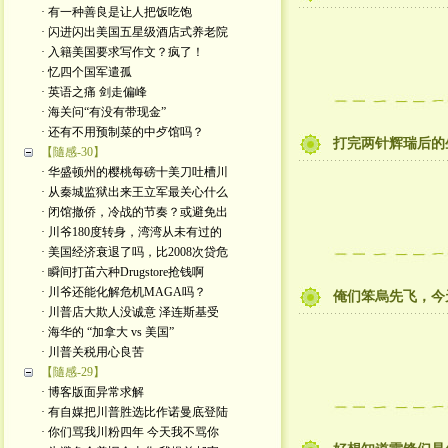
· 有一种善良是让人把饭吃饱
· 闪进闪出美国五星级酒店式养老院
· 入籍美国要求写作文？疯了！
· 忆四个国军遣孤
· 英语之痛 剑走偏峰
· 海关问“有没有带现金”
· 还有不用预制菜的中歺馆吗？
打完两针辉瑞后的
【隨感-30】
· 华盛顿州的樱桃每磅十美刀吐槽川
· 从秦城监狱出来王立军最关心什么
· 闭馆撤侨，冷战的节奏？或避免出
· 川爷180度转身，湾湾从未有过的
· 美国经济衰退了吗，比2008次贷危
· 瞬间打苖六种Drugstore抢钱啊
· 川爷还能化解危机MAGA吗？
俺们笨烏先飞，今
· 川普店大欺人没诚意 泽连斯基受
· 海华的 “加拿大 vs 美国”
· 川普关税用心良苦
【隨感-29】
· 博客版面异常求解
· 有自媒把川普胜选比作诺曼底登陆
· 你们骂我川粉四年 今天我不骂你