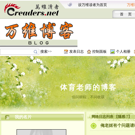
设万维读者为首页
万维
首 页
搜索>>
发表日志
控制面板
个人相册
体育老师的博客
但问耕耘，不问收获
网络日志列表 【隨感-7】
我的名片
俺老妪有个问题请