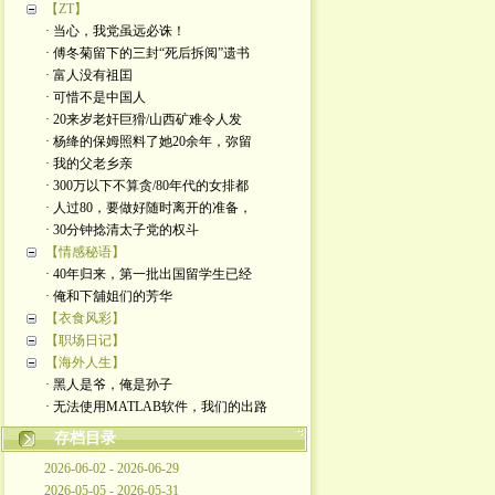
【ZT】
· 当心，我党虽远必诛！
· 傅冬菊留下的三封“死后拆阅”遗书
· 富人没有祖囯
· 可惜不是中国人
· 20来岁老奸巨猾/山西矿难令人发
· 杨绛的保姆照料了她20余年，弥留
· 我的父老乡亲
· 300万以下不算贪/80年代的女排都
· 人过80，要做好随时离开的准备，
· 30分钟捻清太子党的权斗
【情感秘语】
· 40年归来，第一批出国留学生已经
· 俺和下舖姐们的芳华
【衣食风彩】
【职场日记】
【海外人生】
· 黑人是爷，俺是孙子
· 无法使用MATLAB软件，我们的出路
存档目录
2026-06-02 - 2026-06-29
2026-05-05 - 2026-05-31