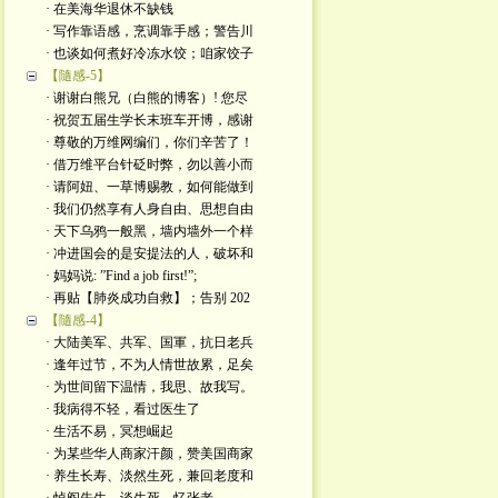
· 在美海华退休不缺钱
· 写作靠语感，烹调靠手感；警告川
· 也谈如何煮好冷冻水饺；咱家饺子
【隨感-5】
· 谢谢白熊兄（白熊的博客）! 您尽
· 祝贺五届生学长末班车开博，感谢
· 尊敬的万维网编们，你们辛苦了！
· 借万维平台针砭时弊，勿以善小而
· 请阿妞、一草博赐教，如何能做到
· 我们仍然享有人身自由、思想自由
· 天下乌鸦一般黑，墙内墙外一个样
· 冲进国会的是安提法的人，破坏和
· 妈妈说: ”Find a job first!”;
· 再贴【肺炎成功自救】；告别 202
【隨感-4】
· 大陆美军、共军、国軍，抗日老兵
· 逢年过节，不为人情世故累，足矣
· 为世间留下温情，我思、故我写。
· 我病得不轻，看过医生了
· 生活不易，冥想崛起
· 为某些华人商家汗颜，赞美国商家
· 养生长寿、淡然生死，兼回老度和