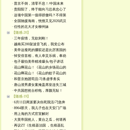
· 普京不倒，清零不息！/中国未来
· 贵阳阳了，终于能向习总表忠心了
· 这项中国第一值得骄傲吗？不得第
· 全国驰援海南，恍惚又见2020武汉
· 任性的北大才女柳州妹
【随感-20】
· 三年疫情，无欲则刚！
· 越南买200架波音飞机，我党公布
· 美帝这瘦死的骡驼还是比厉害国的
· 悼安倍首相，有人幸災乐祸，奉劝
· 包子最怕美帝精准爆头/包子讲话
· 花山啊花山！《花山的乡场花山的
· 花山啊花山！《花山的蚊子花山的
· 和普京抱团苟且/习务虚李务实
· 唐山渣男袭女案掩盖席皇连失三城
· 中共国想抢台积电，厚颜无耻！
【随感-19】
· 6月11日两派要决你死我活/刁急奔
· 8964那天，我儿子也在天安门广场
· 用上海的方式官宣解封
· 大英帝国抢人，黄台之瓜，何堪再
· 再议ZT《生殖器治国 ，生殖器乱