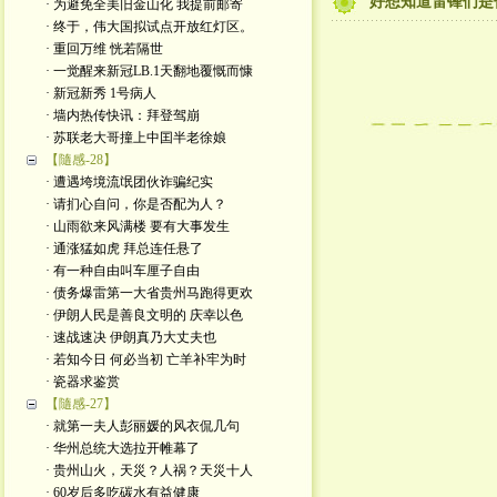
好想知道雷锋们是
· 为避免全美旧金山化 我提前邮寄
· 终于，伟大国拟试点开放红灯区。
· 重回万维 恍若隔世
· 一觉醒来新冠LB.1天翻地覆慨而慷
· 新冠新秀 1号病人
· 墙内热传快讯：拜登驾崩
· 苏联老大哥撞上中囯半老徐娘
【隨感-28】
· 遭遇垮境流氓团伙诈骗纪实
· 请扪心自问，你是否配为人？
· 山雨欲来风满楼 要有大事发生
· 通涨猛如虎 拜总连任悬了
· 有一种自由叫车厘子自由
· 债务爆雷第一大省贵州马跑得更欢
· 伊朗人民是善良文明的 庆幸以色
· 速战速决 伊朗真乃大丈夫也
· 若知今日 何必当初 亡羊补牢为时
· 瓷器求鉴赏
【隨感-27】
· 就第一夫人彭丽媛的风衣侃几句
· 华州总统大选拉开帷幕了
· 贵州山火，天災？人祸？天災十人
· 60岁后多吃碳水有益健康