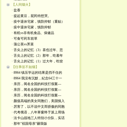
【人间烟火】
· 盐香
· 提起黄豆，屁民特想哭。
· 疫中退休宅家，慎防抑郁（重贴）
· 疫中退休宅家，慎防抑郁
· 有机vs非有机食品、保健品
· 可食可药车前草
· 蒲公英vs荠菜
· 舌尖上的记忆（3）喜也过年、悲
· 舌尖上的记忆（2）那年，吃着年
· 舌尖上的记忆（1）过大年，吃饺
【往亊並不如烟】
· 8964 镇压学运的结果是挡不住的
· 8964 我没有沉默，紀念64三十一
· 亲历，闻名全国的科技打假案---
· 亲历，闻名全国的科技打假案---
· 亲历，闻名全国的科技打假案---
· 颜值高端的美女同胞们，美国慎入
· 厉害了，以不说中文而骄傲的同胞
· 代考俄语，八年寒窗终于派上用场
· 法卡山战地三人特别小分队，实话
· 那年"袓国母亲"砸我饭