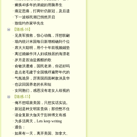
· 瘫痪40多年的弟媳妇用脑养生
· 痛定思痛，打两针仍新冠，及后遗
· 下一波移民潮已悄然开启
· 致纽约作家毕先生
【随感-16】
· 见美军搜救，惊心动魄，浮想联翩
· 墙内统计米国每日新增精确到个位
· 席大大聪明，用个十年前视频鋪垫
· 离过婚嫁作洋人妇或独居的海漂老
· 岁月是首油盐酱醋的歌
· 俞敏洪遭难，国民老弟，你还好吗
· 盘点老毛建于全国饿殍遍野年代的
· 气氛诡异，厉害国四面树敌泱及华
· 也议回国养老的长和短
· 女同胞们，感恩没有老女人歧视的
【隨感-15】
· 俺不想唱衰美国，只想实话实说。
· 新冠是种文明富贵病；那些憋不住
· 读金复新大伽关于彭帅博文有感
· 为多活两天，Lets keep writing
· 通告：
· 如果有一天，离开美国、加拿大、