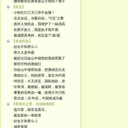
· 微软断供后果有那么可怕吗？庚子
【命运】
· 小粉红们三天三亱不会懂！
· 北京会议，冷暖自知，“N无”土鱉
· 面对入党机会，我维护了一絲清高
· 在那片故土，我是奴才我不易
· 最感恩高考的，肯定是77 级/届
【有感而发】
· 好女不和男斗-2
· 席大大是学霸
· 被赶出旧金山中领馆的唐娟背叛了
· 那些可怜的唐娟们
· 旧金山中领馆知道，把唐娟交出去
· 唐娟女士，你的原罪，是生为中国
· 98洪災，今又洪災，国际捐款，党
· 许章润，被嫖娼，被谋财，被害命
· 重要的话再说一遍，疫情只与习性
· 普京说：20 年后，中国将成为最
【受滴水之恩，当涌泉相报】
· 选川普，除非见黑马。
· 最划算的一单投资
· 好女不和男斗-3
· 感恩美国