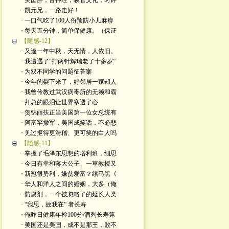
· 美囯胖，舌神经，吸管文化；时评
· 凱元兄，一路走好！
· 一口气吃了100人份预防小儿麻痹
· 每天五分钟，简单保健康。（保证
【隨感-12】
· 又逢一年中秋，天无情，人依旧。
· 我遭遇了“打两针辉瑞老了十多岁”
· 为双不同学的问题征荅案
· 今年的梨下来了，好邻居一家却人
· 我曾伶教过武汉病毒所的无赖和霸
· 拜总的眼泪让世界寒透了心
· 贺锦丽扶正当美国第一位女总统有
· 阿富罕撤军，美国成笑话，不必悲
· 见过抠得更滑稽、更可笑的白人吗
【随感-11】
· 掌握了毛泽东思想的塔利班，细思
· 今日有幸和蒋大公子、一草教授又
· 新冠很势利，嫌贫爱富？续马黑《
· 华人和洋人之间的婚姻，大多（俺
· 防腐剂，一个被忽略了的延长人类
· “我思，故我在” 者长寿
· 俺昨日健康年检100分/酒列长寿第
· 美国还是美国，成不是那王，败不