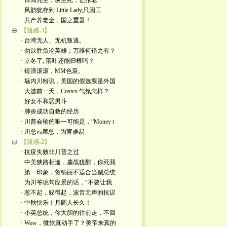
· 悼阎先生，谈生死，忆张老
· 风韵犹存到 Little Lady,只因工
· 共产养老金，国之重器！
【隨感-3】
· 台湾无人、无机叛逃。
· 勿以胜负论英雄；万维何错之有？
· 立冬了, 落叶还能归根吗？
· 银浪滚滚，MM色衰。
· 墙内川粉说，美国的假选票是外国
· 大选前一天，Costco 气氛怎样？
· 好女不和恶男斗
· 肺炎成功自救的经历
· 川普会输的唯一可能是，“Money t
· 川总vs席总，为官难易
【隨感-2】
· 抗疫失败非川普之过
· 中美狭路相逢，鏖战犹酣，你死我
· 第一印象，贺锦丽不适合当副总统
· 为川爷说句应景的话，“不要让我
· 惹不起，躲得起，波音无声的抗议
· 中秋快乐！月圆人长久！
· 小英总统，你大胆的往前走，不回
· Wow，微软真动手了？美帝来真的