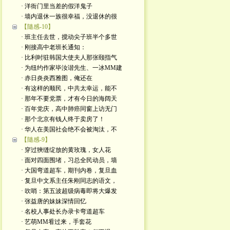
· 洋衙门里当差的假洋鬼子
· 墙内退休一族很幸福，没退休的很
【隨感-10】
· 班主任去世，搅动尖子班半个多世
· 刚接高中老班长通知：
· 比利时驻韩国大使夫人那张颐指气
· 为纽约作家毕汝谐先生、一冰MM建
· 赤日炎炎西雅图，俺还在
· 有这样的顺民，中共太幸运，能不
· 那年不要党票，才有今日的海阔天
· 百年党庆，高中肺癌同窗上访无门
· 那个北京有钱人终于卖房了！
· 华人在美国社会绝不会被淘汰，不
【隨感-9】
· 穿过狹缝绽放的黄玫瑰，女人花
· 面对四面围堵，习总全民动员，墙
· 大国弯道超车，期刊内卷，复旦血
· 复旦中文系主任朱刚同志的语文，
· 吹哨：第五波超级病毒即将大爆发
· 张益唐的妹妹深情回忆
· 名校人事处长办录卡弯道超车
· 艺萌MM㸔过来，手套花