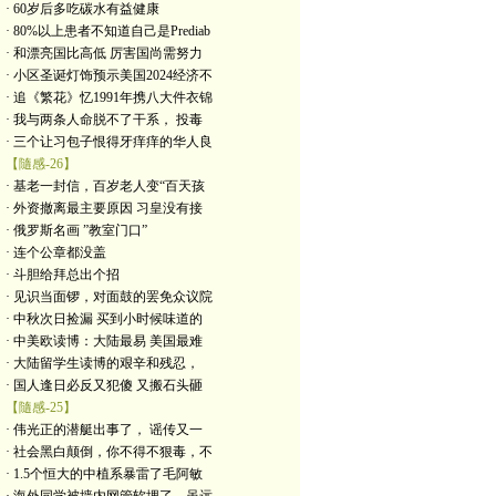
· 60岁后多吃碳水有益健康
· 80%以上患者不知道自己是Prediab
· 和漂亮国比高低 厉害国尚需努力
· 小区圣诞灯饰预示美国2024经济不
· 追《繁花》忆1991年携八大件衣锦
· 我与两条人命脱不了干系， 投毒
· 三个让习包子恨得牙痒痒的华人良
【隨感-26】
· 基老一封信，百岁老人变“百天孩
· 外资撤离最主要原因 习皇没有接
· 俄罗斯名画 ”教室门口”
· 连个公章都没盖
· 斗胆给拜总出个招
· 见识当面锣，对面鼓的罢免众议院
· 中秋次日捡漏 买到小时候味道的
· 中美欧读博：大陆最易 美国最难
· 大陆留学生读博的艰辛和残忍，
· 国人逢日必反又犯傻 又搬石头砸
【隨感-25】
· 伟光正的潜艇出事了， 谣传又一
· 社会黑白颠倒，你不得不狠毒，不
· 1.5个恒大的中植系暴雷了毛阿敏