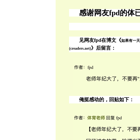
感谢网友
fpd
的体
见网友
fpd
在博文《
如果有一天
》后留言：
(creaders.net)
俺挺感动的，回贴如下：