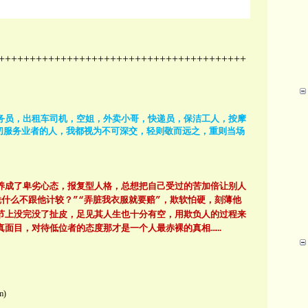
++++++++++++++++++++++++++++++++++++++++
务员，出租车司机，空姐，外卖小哥，快递员，保洁工人，按摩
切服务业者的人，我都视为不可深交，轻则敬而远之，重则当场
养成了卑劣心态，报复型人格，总想把自己受过的苦加倍让别人
凭什么不跟他计较？
弄脏我衣服就要赔
，欺软怕硬，刻薄他
”“
”
节上没完没了扯皮，足见其人生也十分有空，用欺负人的过程来
真面目，对待低位者的态度那才是一个人最赤裸的真相
……
m)