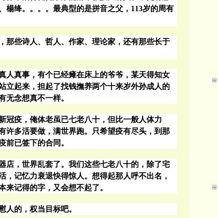
、楊绛。。。。最典型的是拼音之父，
113
岁的周有
，那些诗人、哲人、作家、理论家，还有那些长于
真人真事，有个已经瘫在床上的爷爷，某天得知女
站立起来，担起了找钱撫养两个十来岁外孙成人的
有无念想真不一样。
新冠疫，俺体老虽已七老八十，但比一般人体力
有许多活要做，满世界跑。只希望疫有尽头，到那
疫前已签下的合同。
器店，世界乱套了。我们这些七老八十的，除了宅
活，记忆力衰退快得惊人。想得起那人呼不出名，
本来记得的字，又会想不起了。
慰人的，权当目标吧。