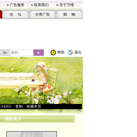
广告服务
联系我们
关于万维
论 坛
分类广告
购 物
帮助
退出
u/14263/
>
复制
>
收藏本页
我的名片