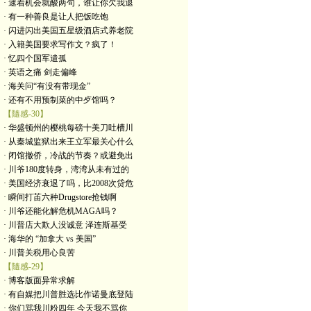
· 逮着机会就酸两句，谁让你欠我退
· 有一种善良是让人把饭吃饱
· 闪进闪出美国五星级酒店式养老院
· 入籍美国要求写作文？疯了！
· 忆四个国军遣孤
· 英语之痛 剑走偏峰
· 海关问“有没有带现金”
· 还有不用预制菜的中歺馆吗？
【隨感-30】
· 华盛顿州的樱桃每磅十美刀吐槽川
· 从秦城监狱出来王立军最关心什么
· 闭馆撤侨，冷战的节奏？或避免出
· 川爷180度转身，湾湾从未有过的
· 美国经济衰退了吗，比2008次贷危
· 瞬间打苖六种Drugstore抢钱啊
· 川爷还能化解危机MAGA吗？
· 川普店大欺人没诚意 泽连斯基受
· 海华的 “加拿大 vs 美国”
· 川普关税用心良苦
【隨感-29】
· 博客版面异常求解
· 有自媒把川普胜选比作诺曼底登陆
· 你们骂我川粉四年 今天我不骂你