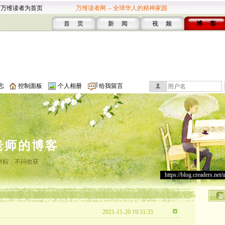
设万维读者为首页
万维读者网 -- 全球华人的精神家园
首 页
新 闻
视 频
博 客
志
控制面板
个人相册
给我留言
老师的博客
耕耘，不问收获
https://blog.creaders.net/
2021-11-20 19:31:35