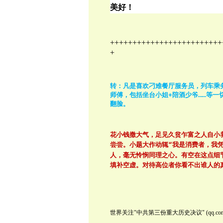
美好！
+++++++++++++++++++++++++
+
转：凡是喜欢刁难餐厅服务员，列车乘
师傅，包括坐台小姐
陪酒少爷
等一
+
……
翻脸。
花小钱撒大气，足见久贫乍富之人自小
尝尝。小题大作动辄
我是消费者，我
“
人，毫无怜悯同理之心。有空在这点细
填补空虚。对待高位者你看不出谁人的
世界关注
"
中共第三份重大历史决议
" (qq.co