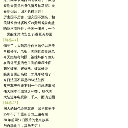
· 海外同学被墙内网管软埋了，虽远
· 秦刚夫妻凭自身优势及拍马屁功夫
· 秦刚倒台，因为长得太帅！
· 厉害国不厉害，漂亮国不漂亮，相
· 美财长狼外婆晚歺vs贵州省委食堂
· 响应河南呼吁：全国一张卷，一个
· 一觉醒来湾湾安全了/蚕豆荚炒蚕
【隨感-24】
· 60年了，大陆高考作文题仍以反美
· 草根修车厂老板、美国世袭贵族老
· 今天妞妞考驾照，被撞坏的车修好
· 在海外烹煮活色生香的重庆小面
· 我的破车、破棉袄、破紫砂壶
· 眼见贵州起高楼，才几年楼塌了
· 今日法国不再是8964法兰西
· 复开车爽歪歪不到一个月就遭车祸
· 伟大国本币结算之利弊， 取代美
· 大陆近年电视剧，千人一面演艺圈
【隨感-23】
· 国人的钱包说瘪就瘪，留学猪羊变
· 25年不开车重新自驾上路有感
· 30 年前两张旧照片的北京故事
· 与自动化斗，其乐无穷！