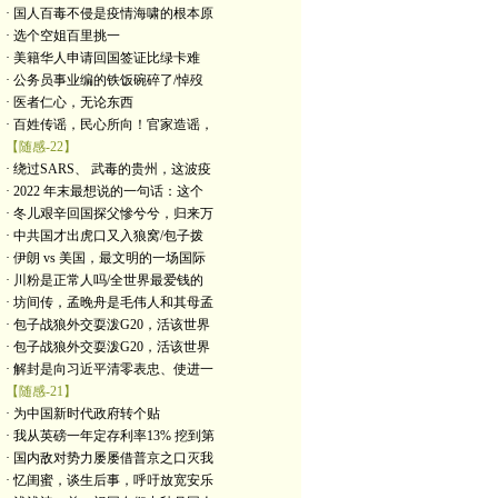
· 国人百毒不侵是疫情海啸的根本原
· 选个空姐百里挑一
· 美籍华人申请回国签证比绿卡难
· 公务员事业编的铁饭碗碎了/悼歿
· 医者仁心，无论东西
· 百姓传谣，民心所向！官家造谣，
【随感-22】
· 绕过SARS、 武毒的贵州，这波疫
· 2022 年末最想说的一句话：这个
· 冬儿艰辛回国探父慘兮兮，归来万
· 中共国才出虎口又入狼窝/包子拨
· 伊朗 vs 美国，最文明的一场国际
· 川粉是正常人吗/全世界最爱钱的
· 坊间传，孟晚舟是毛伟人和其母孟
· 包子战狼外交耍泼G20，活该世界
· 包子战狼外交耍泼G20，活该世界
· 解封是向习近平清零表忠、使进一
【随感-21】
· 为中国新时代政府转个贴
· 我从英磅一年定存利率13% 挖到第
· 国内敌对势力屡屡借普京之口灭我
· 忆闺蜜，谈生后事，呼吁放宽安乐