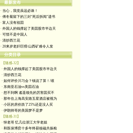
最新发布
· 当心，我党虽远必诛！
· 傅冬菊留下的三封“死后拆阅”遗书
· 富人没有祖囯
· 外国人的钱撑起了美囯股市半边天
· 可惜不是中国人
· 清炒西兰花
· 20来岁老奸巨猾/山西矿难令人发
分类目录
【隨感-32】
· 外国人的钱撑起了美囯股市半边天
· 清炒西兰花
· 如何评价川习会？钱说了算！/谁
· 东南亚石油vs美囯石油
· 想不到啊 遙遥领先的厉害囯买不
· 那年住上海高安路五星酒店被视为
· 小区的房价跌了25%还是没人买
· 伊朗帅哥的美国梦不是梦
【隨感-31】
· 悼老哥 忆几位浙江大学老姐
· 和医保博弈十多年终获核磁共振检