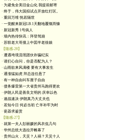
· 为避免全美旧金山化 我提前邮寄
· 终于，伟大国拟试点开放红灯区。
· 重回万维 恍若隔世
· 一觉醒来新冠LB.1天翻地覆慨而慷
· 新冠新秀 1号病人
· 墙内热传快讯：拜登驾崩
· 苏联老大哥撞上中囯半老徐娘
【隨感-28】
· 遭遇垮境流氓团伙诈骗纪实
· 请扪心自问，你是否配为人？
· 山雨欲来风满楼 要有大事发生
· 通涨猛如虎 拜总连任悬了
· 有一种自由叫车厘子自由
· 债务爆雷第一大省贵州马跑得更欢
· 伊朗人民是善良文明的 庆幸以色
· 速战速决 伊朗真乃大丈夫也
· 若知今日 何必当初 亡羊补牢为时
· 瓷器求鉴赏
【隨感-27】
· 就第一夫人彭丽媛的风衣侃几句
· 华州总统大选拉开帷幕了
· 贵州山火，天災？人祸？天災十人