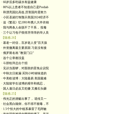
· 60岁后多吃碳水有益健康
· 80%以上患者不知道自己是Prediab
· 和漂亮国比高低 厉害国尚需努力
· 小区圣诞灯饰预示美国2024经济不
· 追《繁花》忆1991年携八大件衣锦
· 我与两条人命脱不了干系， 投毒
· 三个让习包子恨得牙痒痒的华人良
【隨感-26】
· 基老一封信，百岁老人变“百天孩
· 外资撤离最主要原因 习皇没有接
· 俄罗斯名画 ”教室门口”
· 连个公章都没盖
· 斗胆给拜总出个招
· 见识当面锣，对面鼓的罢免众议院
· 中秋次日捡漏 买到小时候味道的
· 中美欧读博：大陆最易 美国最难
· 大陆留学生读博的艰辛和残忍，
· 国人逢日必反又犯傻 又搬石头砸
【隨感-25】
· 伟光正的潜艇出事了， 谣传又一
· 社会黑白颠倒，你不得不狠毒，不
· 1.5个恒大的中植系暴雷了毛阿敏