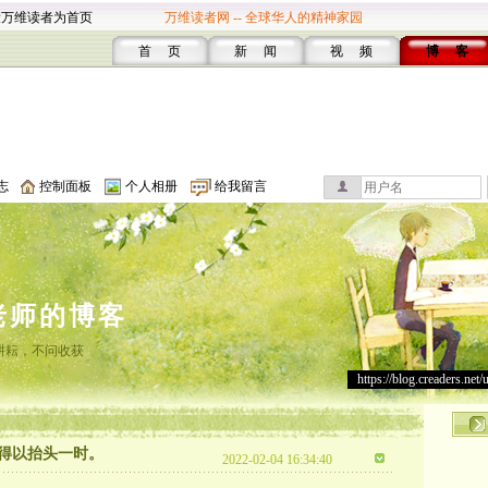
设万维读者为首页
万维读者网 -- 全球华人的精神家园
首 页
新 闻
视 频
博 客
志
控制面板
个人相册
给我留言
老师的博客
耕耘，不问收获
https://blog.creaders.net/
得以抬头一时。
2022-02-04 16:34:40