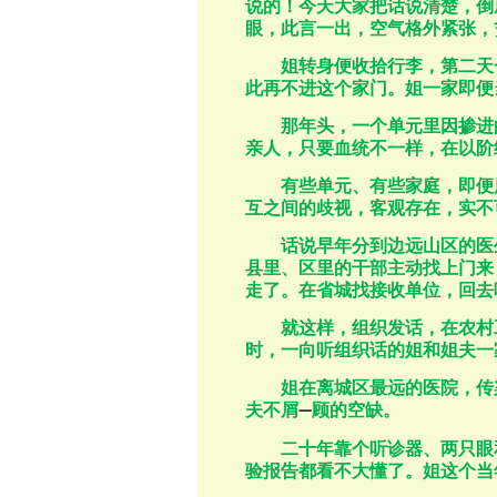
说的！今天大家把话说清楚，倒
眼，此言一出，空气格外紧张，
姐转身便收拾行李，第二天
此再不进这个家门。姐一家即便
那年头，一个单元里因掺进
亲人，只要血统不一样，在以阶
有些单元、有些家庭，即便
互之间的歧视，客观存在，实不
话说早年分到边远山区的医
县里、区里的干部主动找上门来
走了。在省城找接收单位，回去
就这样，组织发话，在农村
时，一向听组织话的姐和姐夫一
姐在离城区最远的医院，传
夫不屑
顾的空缺。
一
二十年靠个听诊器、两只眼
验报告都看不大懂了。姐这个当