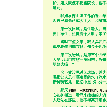
护。姐夫既便不想当院长，也不
送药。
我姐在深山里工作的近
20
年
因自已感觉己成乡下人，和城市
第一次回城，是生老大。当
要回家生。姐挺着个大肚，带了
当时正值文革，我从兵团广
单夾棉年四季衣衫。俺是十四岁
第二次进城，是第三个儿子
大早，出门转悠一圈回来，兴奋
埧好大哦！
”
乡下娃没见过蓝球场，以为
喝那让人总打嗝难受的水（汽水
新鲜玩艺儿，记忆中是
1
角
5
分一
那天
早饭后，一家五口出门。最小
心的护栏边，看熙来攘往的人流
人还站在那里，捨不得离开那乡