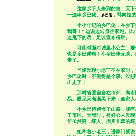
这家乡下人来到的第二天下
一连串乡巴佬、
，骂向姐
乡巴佬
小小年纪的乡巴佬，在乡下
我哥！
”
边说边转身往家跑。比
边甩下的话，足以宣布得胜。
可此时面对城里小公主，那
也是乡巴佬啊！小乡巴佬无助、
走了。
当姐发现小老三不在家时，
乡巴佬时，不觉得是个事。没想
出走了！
那时省医宿舍在市郊，离市
易。眼见天渐渐黑下来，全家人
小乡巴佬跑惯了山路，腿有
了市区。天黑时，被好心人发现
年虽然穷，坏人、拐卖儿童的坏
姐牽着小老三，进家门就说