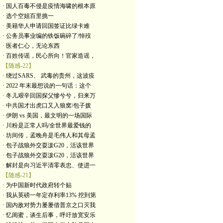
· 国人百毒不侵是疫情海啸的根本原
· 选个空姐百里挑一
· 美籍华人申请回国签证比绿卡难
· 公务员事业编的铁饭碗碎了/悼歿
· 医者仁心，无论东西
· 百姓传谣，民心所向！官家造谣，
【随感-22】
· 绕过SARS、 武毒的贵州，这波疫
· 2022 年末最想说的一句话：这个
· 冬儿艰辛回国探父慘兮兮，归来万
· 中共国才出虎口又入狼窝/包子拨
· 伊朗 vs 美国，最文明的一场国际
· 川粉是正常人吗/全世界最爱钱的
· 坊间传，孟晚舟是毛伟人和其母孟
· 包子战狼外交耍泼G20，活该世界
· 包子战狼外交耍泼G20，活该世界
· 解封是向习近平清零表忠、使进一
【随感-21】
· 为中国新时代政府转个贴
· 我从英磅一年定存利率13% 挖到第
· 国内敌对势力屡屡借普京之口灭我
· 忆闺蜜，谈生后事，呼吁放宽安乐