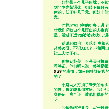
姐能带三个儿子回城，不知
到
55
岁光荣退休。姐眼下每月有
休的，低了好几千元。但姐非但
完。
同样老实巴交的姐夫，进了
对我们叼唸自个儿悟出的人生真
是，活过了运动的沟沟坎坎，没
话说
2003
年，姐和姐夫都
赴美读研。不识
ABC
的老姐两口
让二人动了心。
但提到赴美，不是买张机票
理签证。他们听人说，美签是很
的表情，如何回答签证官
签证官
的？
于是两人打消了来美的念头
的做，肯定能拿到签证。我让他
身份证、房产证；请他们供职的
明。
我这边的准备是，写一封邀