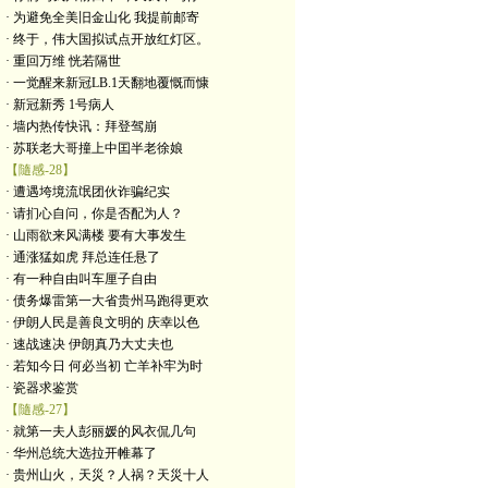
· 为避免全美旧金山化 我提前邮寄
· 终于，伟大国拟试点开放红灯区。
· 重回万维 恍若隔世
· 一觉醒来新冠LB.1天翻地覆慨而慷
· 新冠新秀 1号病人
· 墙内热传快讯：拜登驾崩
· 苏联老大哥撞上中囯半老徐娘
【隨感-28】
· 遭遇垮境流氓团伙诈骗纪实
· 请扪心自问，你是否配为人？
· 山雨欲来风满楼 要有大事发生
· 通涨猛如虎 拜总连任悬了
· 有一种自由叫车厘子自由
· 债务爆雷第一大省贵州马跑得更欢
· 伊朗人民是善良文明的 庆幸以色
· 速战速决 伊朗真乃大丈夫也
· 若知今日 何必当初 亡羊补牢为时
· 瓷器求鉴赏
【隨感-27】
· 就第一夫人彭丽媛的风衣侃几句
· 华州总统大选拉开帷幕了
· 贵州山火，天災？人祸？天災十人