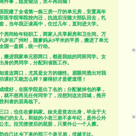
两件事，姐发狠活，永不再回城！
医院建了全省第一栋三房一厅的单元房，安置高年
苏医学院等院校内迁，抗战后没随大部队回去，扎
套，当年我正读高中，住过几年，直到进大学。
个房间给年轻职工，两家人共享厨房和卫生间。万
六岁在广州时，随爹妈从
9
平米的平房，搬进了
单元
全国一盘棋，统一行动。
，搬进我家单元那两口，都是我姐的同班同学。女
出身的男同学，分配到省医工作。
知道这两口，尤其是女方的德性。眉眼间透出对我
功课好又能怎么样？嫁得好才是硬道理！
成绩好，在医学院是出了名的；分配被掉包的事，
，就不想再见任何同学了，没想到这次回城，推开
胜利者的居高临下。
三口，也住在爹妈家。妹夫是贫农出身，毕业于大
他们的女儿，和姐的小老三差不多年纪，是外公外
公主。拉完便便后的屁股，只要外公一个人擦。
韵自己比乡下来的那三个表兄弟，优越无比。