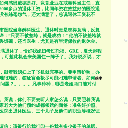
如何感恩戴德是好。竞竞业业在戒毒科当主任，直
8000
多点的退休工资，比同年资在效益好的医院退
没有絲毫怨气，还太满意了，总说退休工资花不
市医院当麻醉科医生。退休时更是志得意满，反复
谛：
”
只要不被整垮，就是成功！
”
他的不被整垮就
丢饭碗，还当医生，尤其是有旱涝保收的退休金。
圆满退休了，恰好我媳妇考过托福、
GRE
，夏天起程
，可趁此机会来美国住一阵子了。我好说歹说，才
，跟着我媳妇上了飞机就完事的。要申请护照，办
难很难的，签证官会极尽可能刁难申请者。如何
揣摩
的问题？。。。。凡事种种，哪是老姐两口能对付
。我说，你们不要去听人家怎么说，只要照着我说
家老大为他们预约成都领馆的面签；准备好护照、
医院出退休医生、三个儿子及他们的职业等概况证
请信；请银行给我打印一份我有多少银子的单据。