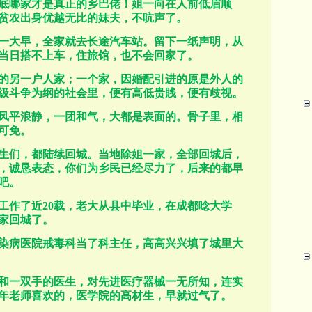
底哪家才是真正的乡巴佬！姐一向在人前低眉顺
贫农出身优越无比的妹夫，不吭声了。
一大早，全家就去长途汽车站。留下一纸声明，从
当日搭不上车，住旅馆，也不会回家了。
的另一户人家；一个家，因婚配引进的原是外人的
级斗争为纲的社会里，便有高低贵賎，便有歧视。
风平浪静，一团和气，大都是表面的。骨子里，相
可免。
生们，都陆续回城。当地除姐一家，全部回城后，
，诚恳表态，你们为乡民已经尽力了，后来的都早
吧。
工作了近
20
载，老大从县中毕业，在成都唸大学
家回城了。
染病医院戒毒科当了科主任，高高兴兴填了城里大
和一双手的医生，对先进医疗器械一无所知，连实
年老师喜欢的，医学院的高材生，早就过气了。