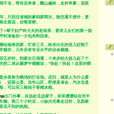
得不当，带伶后来者，翻山越岭，走村串寨，送医
间，只回过省城的爹妈家两次。除交通不便外，更
相去甚远，自惭形秽。
了
辈子妇产科大夫的老母亲，要求儿女们的第一胎
一
平时准备的一大包布料回来。
播站抽身回家，忙录三天，给未出生的侄儿赶制了
学裁衣，几年后有专业水平的业余裁缝。
四五岁时。到家次日清晨，十来岁的大姪儿起了个
的把二弟从睡梦中摇醒说，
”
快起！快起！这里的晒
是乡里称为晒埧的打谷场。还问，城里人为什么要
），还那么贵。当年山区，即便是省会，汽水也是
瓶，可以买三根桔子香精冰棍。
出门办事，在远处见这家子，呆呆儍儍站在市中
的妹
车辆。两三个小时后，小妹办完事走过时，见那家
里见不到的热闹。