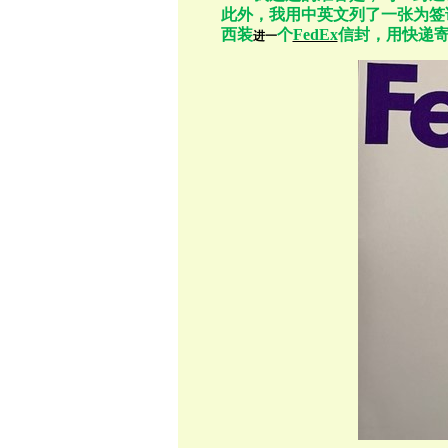
此外，我用中英文列了一张为签
西装
个
FedEx
信封
，用快递
进一