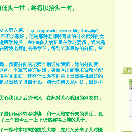
姐低头一世，终得以抬头一时。
女人第六感。
https://blog.creaders.net/user_blog_diary.php?
姐不但功课好，还是那种老师特喜欢的什么都好的女
进医学院后，在
100
多人的班里任学习委员，通常是
在附院老师们的保荐下，得到全班最好的分配，留
晚，负责分配的老师个别通知我姐，她的分配变
区的一个军官伶证结婚，省军区出面要求调整分配
省军区出面，还有什么办不到的？当然要挑最好的
是只出除了拼自个儿，别无任何关系可拼，出身不
关心我姐之后的情况。在此对关心我姐的网友们，
了最边远的穷乡僻壤，和一大城市分来的男生，孤
生了三个如今五十上下仍然称得上帅的儿子。
了一栋砖木结构的医院大楼，先后又分来了几对医