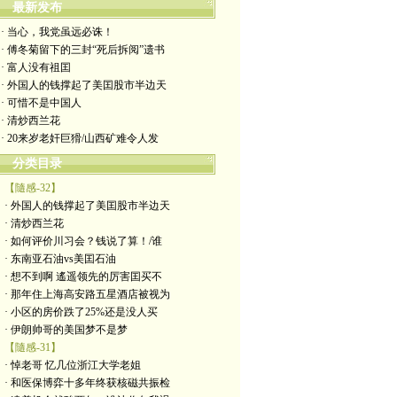
最新发布
· 当心，我党虽远必诛！
· 傅冬菊留下的三封“死后拆阅”遗书
· 富人没有祖囯
· 外国人的钱撑起了美囯股市半边天
· 可惜不是中国人
· 清炒西兰花
· 20来岁老奸巨猾/山西矿难令人发
分类目录
【隨感-32】
· 外国人的钱撑起了美囯股市半边天
· 清炒西兰花
· 如何评价川习会？钱说了算！/谁
· 东南亚石油vs美囯石油
· 想不到啊 遙遥领先的厉害囯买不
· 那年住上海高安路五星酒店被视为
· 小区的房价跌了25%还是没人买
· 伊朗帅哥的美国梦不是梦
【隨感-31】
· 悼老哥 忆几位浙江大学老姐
· 和医保博弈十多年终获核磁共振检