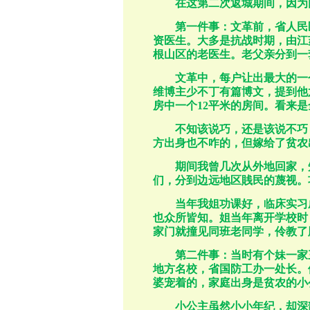
在这第二次返城期间，因为
第一件事：文革前，省人民
资医生。大多是抗战时期，由江
根山区的老医生。老父亲分到一
文革中，每户让出最大的一
维博主少不丁有篇博文，提到他
房中一个
12
平米的房间。看来是
不知该说巧，还是该说不巧
方出身也不咋的，但嫁给了贫农
期间我曾几次从外地回家，
们，分到边远地区賎民的蔑视。
当年我姐功课好，临床实习
也众所皆知。姐当年离开学校时
家门就撞见同班老同学，伶教了
第二件事：当时有个妹一家
地方名校，省国防工办一处长。
婆宠着的，家庭出身是贫农的小
小公主
虽然小小年纪，却深