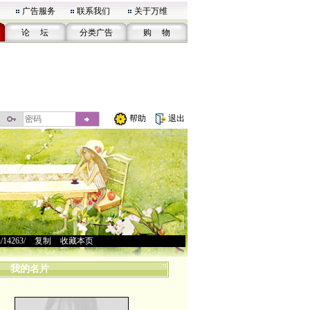
广告服务
联系我们
关于万维
论 坛
分类广告
购 物
帮助
退出
u/14263/
>
复制
>
收藏本页
我的名片