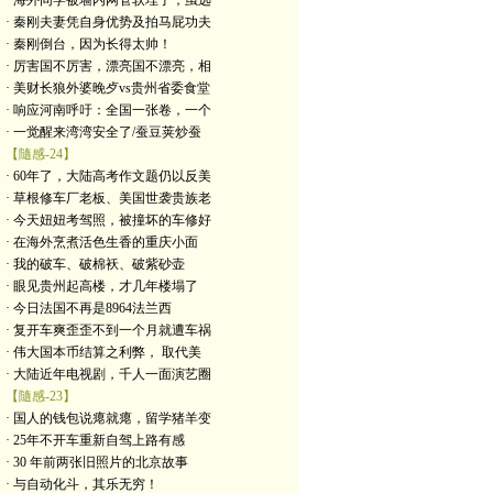
· 海外同学被墙内网管软埋了，虽远
· 秦刚夫妻凭自身优势及拍马屁功夫
· 秦刚倒台，因为长得太帅！
· 厉害国不厉害，漂亮国不漂亮，相
· 美财长狼外婆晚歺vs贵州省委食堂
· 响应河南呼吁：全国一张卷，一个
· 一觉醒来湾湾安全了/蚕豆荚炒蚕
【隨感-24】
· 60年了，大陆高考作文题仍以反美
· 草根修车厂老板、美国世袭贵族老
· 今天妞妞考驾照，被撞坏的车修好
· 在海外烹煮活色生香的重庆小面
· 我的破车、破棉袄、破紫砂壶
· 眼见贵州起高楼，才几年楼塌了
· 今日法国不再是8964法兰西
· 复开车爽歪歪不到一个月就遭车祸
· 伟大国本币结算之利弊， 取代美
· 大陆近年电视剧，千人一面演艺圈
【隨感-23】
· 国人的钱包说瘪就瘪，留学猪羊变
· 25年不开车重新自驾上路有感
· 30 年前两张旧照片的北京故事
· 与自动化斗，其乐无穷！