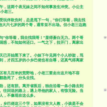
午，这两个表兄妹之间不知何事发生冲突。小公主
的小老三。
受玩伴欺负时，总是甩下一句，
”
你们等着，我去找
他大六七岁的两个哥，通常並不出场。但小老三边跑
句
”
你等着，我去找我哥！
”
显得蒼白无力。两个哥
困惑，不知如何还口。一气之下，拉开门，离家出
天已开始黑下来了。小妹下午见两个小人吵架，骂
到，才四五岁的小乡巴佬也有自尊，还真气得离家
区有几百米的荒野地，小老三要走出这片地不容
都急死了，分头去找。
劲，还有胆。离开省医后，独自沿着一条小路去到
。往回送的路上，遇上寻他的家人，有惊无险。当
人，不像现在这么多。
，乡巴佬这三个字，如果没有大人教，小孩是不会