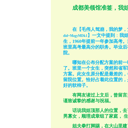
成都美领馆准签，我
在【毛伟人驾崩，我的梦，
】一文中提到
：
我
did=MzgyMDk1
生，
1960
年提前一年参加高考。
班里高考最高分的职务。毕业后
院。
哪知在公布分配方案的前一
了。班里一个女生，突然和省军
方案。此女生原分配是最差的，
留院位置。恰好占着此位置的，
好的软柿子。
有网友读过上文后，曾留言
谨致诚挚的感谢与祝福。
话说我姐顶那人的位置，去
男寡女，顺理成章组了家庭，
姐夫拳打脚踢，在大山里建