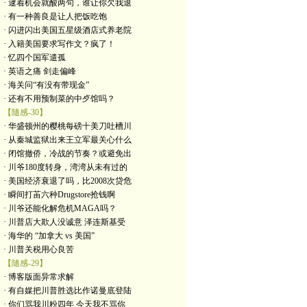
· 逮着机会就酸两句，谁让你欠我退
· 有一种善良是让人把饭吃饱
· 闪进闪出美国五星级酒店式养老院
· 入籍美国要求写作文？疯了！
· 忆四个国军遣孤
· 英语之痛 剑走偏峰
· 海关问“有没有带现金”
· 还有不用预制菜的中歺馆吗？
【隨感-30】
· 华盛顿州的樱桃每磅十美刀吐槽川
· 从秦城监狱出来王立军最关心什么
· 闭馆撤侨，冷战的节奏？或避免出
· 川爷180度转身，湾湾从未有过的
· 美国经济衰退了吗，比2008次贷危
· 瞬间打苖六种Drugstore抢钱啊
· 川爷还能化解危机MAGA吗？
· 川普店大欺人没诚意 泽连斯基受
· 海华的 “加拿大 vs 美国”
· 川普关税用心良苦
【隨感-29】
· 博客版面异常求解
· 有自媒把川普胜选比作诺曼底登陆
· 你们骂我川粉四年 今天我不骂你