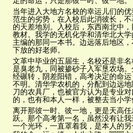
定的命运，只是那彼一时、彼一地。
当年进入大地方名校的幸运儿们的优
范生的劣势，在入校后此消彼长，不
的天差地别。入校后，东西南北中，
教材。我学的无机化学和清华北大学
主编的那同一本书。边远落后地区，
下放的好老师。
文革中毕业的五届生，名校还是非名
是臭老九，同被掺砂子入军垦农场。
经碾转，阴差阳错，高考决定的命运
不明。清华学农机的，分配到边远地
刀的农具厂，也被官方认为是专业对
的，也有和本人一样，被整去当小学
离开那彼一时、彼一地，更是天高任
跃。那个高考第一名，虽然没有让我
一个光环，一直罩着我，是本人的另