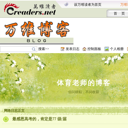
设万维读者为首页
万维
首 页
搜索>>
发表日志
控制面板
个人相册
体育老师的博客
但问耕耘，不问收获
网络日志正文
最感恩高考的，肯定是77 级/届