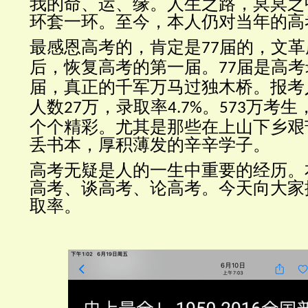
我的命、运、缘。人生之路，冥冥之
环套一环。至今，本人仍对当年的高
最感恩高考的，肯定是
届的，文革
77
后，恢复高考的第一届。
届是高考
77
届，真正的千军万马过独木桥。报考
人数
万，录取率
。
万考生
27
4.7%
573
个个精彩。尤其是那些在上山下乡艰
丢书本，厚积薄发的辛辛学子。
高考无疑是人的一生中重要的经历。
高考、谈高考、论高考。今天向大家
取率。