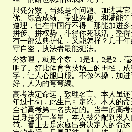
只凭分数，当然是个问题。加进其它
优、综合成绩、专业兴趣、和潜能等
道理，但在中国行不得，那能加进多
拼爹、拼权势，斗得你死我活，整得
有一部法典护佑，又能怎样？几十年
守自盗，执法者最能犯法。
分数哩，就是个数，
是
，
是
，毫
1
1
2
2
明了。好比体育竞技场上的田径，成
字，让人心服口服。不像体操，加进
好，人为的弯弯繞。
高考决定命运，致理名言。本人虽还
年过七旬，此生已可定论。本人的命
全省高考第一名决定的。当年的高考
出身是第一考量，本人被分配到没人
范。看上去是家庭出身决定人的命运