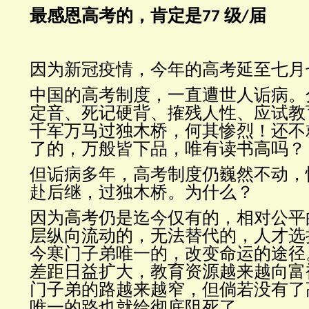
最感恩高考的，肯定是
届
77
级
/
因为新冠疫情，今年的高考延至七月
中国的高考制度，一直遭世人诟病。
定音、死记硬背、搉残人性、应试教
千军万马过独木桥，何其惨烈！还不
了的，万般皆下品，唯有读书高吗？
但诟病多年，高考制度仍巍然不动，
赴后继，过独木桥。为什么？
因为高考仍是迄今仅有的，相对公平
层纵向流动的，无法替代的，人才选
今寒门子弟唯一的，改变命运的途径
差距日益扩大，教育资源越来越向富
门子弟的路越来越窄，但倘若没有了
唯一的路也就给彻底阻死了。