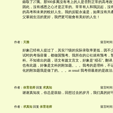
錄取了27萬。那900多萬沒有考上的人是否對正常的高考
因此，沒有感恩之心才是正常的。常常有人和我説起，沒
的高考和未來的較好人生。我的反駁永遠是，如果沒有共
父輩就生活的更好，我們更可能會有美好的人生！
作者：
天雅
留言时间：20
好象已经有人提过了，其实77级的实际录取率更低，因不
试时的考场容量，都做国预考。我所在的公社就有预考，
科。不知谁出的题，语文有篇文言文，好象是"殒石", 翻
也有此题，好像是文科的附加题。。。我考的是理科，不
化的附加题我是做了的。。。as usual 我考得最差的是政
作者：
体育老师
回复
求真知
留言时间：20
谢谢真知友，你总是鼓励，回想过去的岁月，我们真的好
作者：
求真知
回复
体育老师
留言时间：20