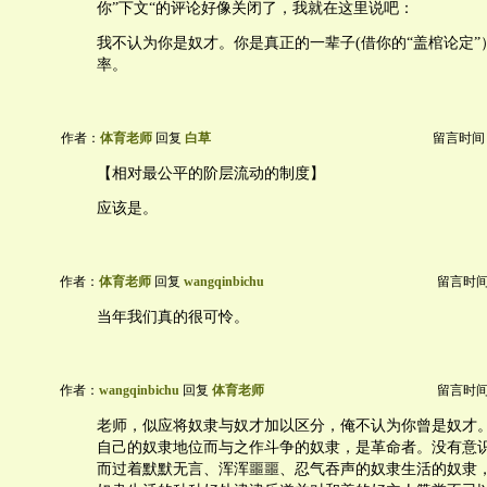
你”下文“的评论好像关闭了，我就在这里说吧：
我不认为你是奴才。你是真正的一辈子(借你的“盖棺论定”
率。
作者：
体育老师
回复
白草
留言时间：20
【相对最公平的阶层流动的制度】
应该是。
作者：
体育老师
回复
wangqinbichu
留言时间：2
当年我们真的很可怜。
作者：
wangqinbichu
回复
体育老师
留言时间：2
老师，似应将奴隶与奴才加以区分，俺不认为你曾是奴才
自己的奴隶地位而与之作斗争的奴隶，是革命者。没有意
而过着默默无言、浑浑噩噩、忍气吞声的奴隶生活的奴隶