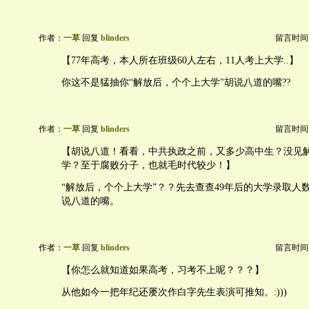
作者：
一草
回复
blinders
留言时间：20
【77年高考，本人所在班级60人左右，11人考上大学..】
你这不是猛抽你“解放后，个个上大学"胡说八道的嘴??
作者：
一草
回复
blinders
留言时间：20
【胡说八道！看看，中共执政之前，又多少高中生？没见
学？至于腐败分子，也就毛时代较少！】
“解放后，个个上大学”？？先去查查49年后的大学录取人
说八道的嘴。
作者：
一草
回复
blinders
留言时间：20
【你怎么就知道如果高考，习考不上呢？？？】
从他如今一把年纪还屡次作白字先生表演可推知。:)))