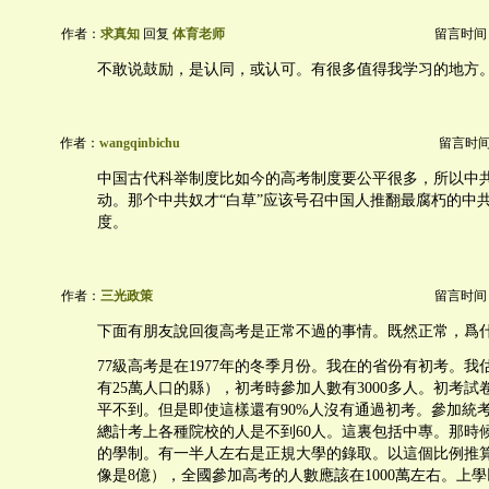
作者：
求真知
回复
体育老师
留言时间：20
不敢说鼓励，是认同，或认可。有很多值得我学习的地方
作者：
wangqinbichu
留言时间：2
中国古代科举制度比如今的高考制度要公平很多，所以中
动。那个中共奴才“白草”应该号召中国人推翻最腐朽的中
度。
作者：
三光政策
留言时间：20
下面有朋友說回復高考是正常不過的事情。既然正常，爲
77級高考是在1977年的冬季月份。我在的省份有初考。
有25萬人口的縣），初考時參加人數有3000多人。初考
平不到。但是即使這樣還有90%人沒有通過初考。參加統考
總計考上各種院校的人是不到60人。這裏包括中專。那時
的學制。有一半人左右是正規大學的錄取。以這個比例推
像是8億），全國參加高考的人數應該在1000萬左右。上