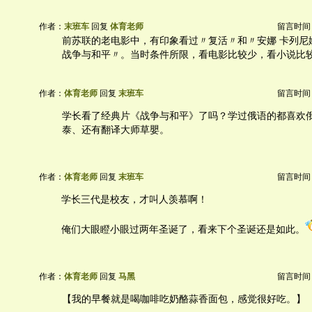
作者：
末班车
回复
体育老师
留言时间：20
前苏联的老电影中，有印象看过〃复活〃和〃安娜 卡列尼
战争与和平〃。当时条件所限，看电影比较少，看小说比
作者：
体育老师
回复
末班车
留言时间：20
学长看了经典片《战争与和平》了吗？学过俄语的都喜欢
泰、还有翻译大师草嬰。
作者：
体育老师
回复
末班车
留言时间：20
学长三代是校友，才叫人羡慕啊！
俺们大眼瞪小眼过两年圣诞了，看来下个圣诞还是如此。
作者：
体育老师
回复
马黑
留言时间：20
【我的早餐就是喝咖啡吃奶酪蒜香面包，感觉很好吃。】