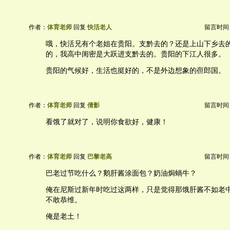
作者：
体育老师
回复
快活老人
留言时间：20
哦，快活兄有个老姐在贵阳。支黔去的？还是上山下乡去
的，我高中闺密是大跃进支黔去的。贵阳的下江人很多。
贵阳的气候好，生活也挺好的，不是外边想象的亱郎国。
作者：
体育老师
回复
倩影
留言时间：20
看饿了就对了，说明你食欲好，健康！
作者：
体育老师
回复
巴黎老高
留言时间：20
巴老过节吃什么？鹅肝酱涂面包？奶油焗蝸牛？
俺在尼斯过新年时吃过这两样，只是觉得那饿肝酱不如老
不敢恭维。
俺是老土！