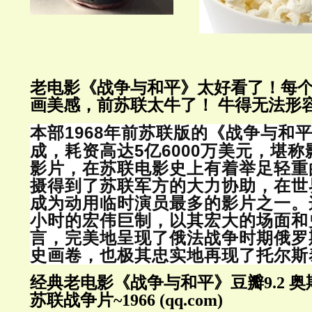
老电影《战争与和平》太好看了！每
画美感，前苏联太牛了！
牛得无法形
1968
本部
年前苏联版的《战争与和
5
6000
成，耗资高达
亿
万美元，堪称
影片，在苏联电影史上有着举足轻重
摄得到了苏联军方的大力协助，在世
成为动用临时演员最多的影片之一。
小时的宏伟巨制，以其宏大的场面和
言，完美地呈现了俄法战争时期俄罗
史画卷，也极其忠实地再现了托尔斯
经典老电影《战争与和平》豆瓣
9.2
奥
苏联战争片
~1966 (qq.com)