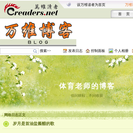
设万维读者为首页
万维
首 页
搜索>>
发表日志
控制面板
个人相册
体育老师的博客
但问耕耘，不问收获
网络日志正文
岁月是首油盐酱醋的歌