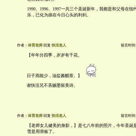
1990、1996、1997一共三个圣诞新年，我都是和父母在
乐，已化为插在今日心头的利剑。
作者：
体育老师
回复
快活老人
留言时间：20
【年年分四季，岁岁有千花。
日子焉能少，油盐酱醋茶。】
谢快活兄不吝赐墨留美诗。
作者：
体育老师
回复
快活老人
留言时间：20
【老师女儿健美的身影，】是七八年前的照片，今年圣诞
雪是用滑板了。