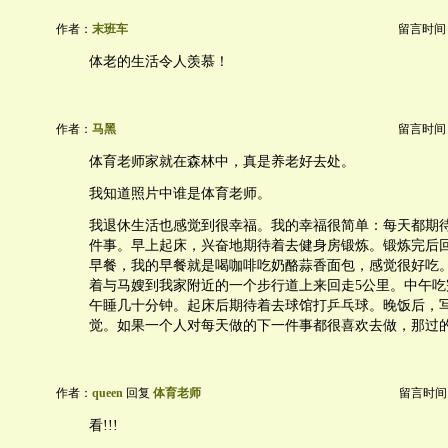
作者：
末班车
留言时间：20
体老的生活令人羡慕！
作者：
马黑
留言时间：20
体育老师家就在森林中，真是养老好去处。
我知道照片中谁是体育老师。
我退休生活也感觉到很幸福。我的幸福很简单：每天都期
件事。早上起床，兴奋地期待着去健身房锻炼。锻炼完后
早餐，我的早餐就是喝咖啡吃奶酪蒜香面包，感觉很好吃
着与马嫂到我家附近的一个步行道上来回走5公里。中午吃
午睡几十分钟。起床后期待着去球馆打乒乓球。晚饭后，
觉。如果一个人对每天做的下一件事都很喜欢去做，那过
作者：
queen
回复
体育老师
留言时间：20
看!!!