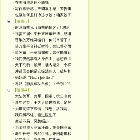
· 在美海华退休不缺钱
· 写作靠语感，烹调靠手感；警告川
· 也谈如何煮好冷冻水饺；咱家饺子
【隨感-5】
· 谢谢白熊兄（白熊的博客）! 您尽
· 祝贺五届生学长末班车开博，感谢
· 尊敬的万维网编们，你们辛苦了！
· 借万维平台针砭时弊，勿以善小而
· 请阿妞、一草博赐教，如何能做到
· 我们仍然享有人身自由、思想自由
· 天下乌鸦一般黑，墙内墙外一个样
· 冲进国会的是安提法的人，破坏和
· 妈妈说: ”Find a job first!”;
· 再贴【肺炎成功自救】；告别 202
【隨感-4】
· 大陆美军、共军、国軍，抗日老兵
· 逢年过节，不为人情世故累，足矣
· 为世间留下温情，我思、故我写。
· 我病得不轻，看过医生了
· 生活不易，冥想崛起
· 为某些华人商家汗颜，赞美国商家
· 养生长寿、淡然生死，兼回老度和