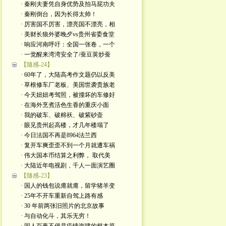
· 秦刚夫妻凭自身优势及拍马屁功夫
· 秦刚倒台，因为长得太帅！
· 厉害国不厉害，漂亮国不漂亮，相
· 美财长狼外婆晚歺vs贵州省委食堂
· 响应河南呼吁：全国一张卷，一个
· 一觉醒来湾湾安全了/蚕豆荚炒蚕
【隨感-24】
· 60年了，大陆高考作文题仍以反美
· 草根修车厂老板、美国世袭贵族老
· 今天妞妞考驾照，被撞坏的车修好
· 在海外烹煮活色生香的重庆小面
· 我的破车、破棉袄、破紫砂壶
· 眼见贵州起高楼，才几年楼塌了
· 今日法国不再是8964法兰西
· 复开车爽歪歪不到一个月就遭车祸
· 伟大国本币结算之利弊， 取代美
· 大陆近年电视剧，千人一面演艺圈
【隨感-23】
· 国人的钱包说瘪就瘪，留学猪羊变
· 25年不开车重新自驾上路有感
· 30 年前两张旧照片的北京故事
· 与自动化斗，其乐无穷！