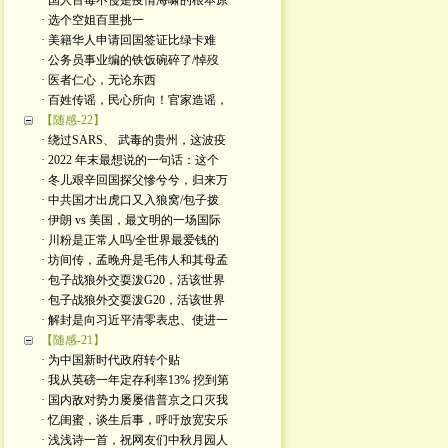
· 国人百毒不侵是疫情海啸的根本原
· 选个空姐百里挑一
· 美籍华人申请回国签证比绿卡难
· 公务员事业编的铁饭碗碎了/悼歿
· 医者仁心，无论东西
· 百姓传谣，民心所向！官家造谣，
【随感-22】
· 绕过SARS、 武毒的贵州，这波疫
· 2022 年末最想说的一句话：这个
· 冬儿艰辛回国探父慘兮兮，归来万
· 中共国才出虎口又入狼窝/包子拨
· 伊朗 vs 美国，最文明的一场国际
· 川粉是正常人吗/全世界最爱钱的
· 坊间传，孟晚舟是毛伟人和其母孟
· 包子战狼外交耍泼G20，活该世界
· 包子战狼外交耍泼G20，活该世界
· 解封是向习近平清零表忠、使进一
【随感-21】
· 为中国新时代政府转个贴
· 我从英磅一年定存利率13% 挖到第
· 国内敌对势力屡屡借普京之口灭我
· 忆闺蜜，谈生后事，呼吁放宽安乐
· 浅浅诗一首，祝网友们中秋月园人