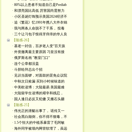
· 80%以上患者不知道自己是Prediab
· 和漂亮国比高低 厉害国尚需努力
· 小区圣诞灯饰预示美国2024经济不
· 追《繁花》忆1991年携八大件衣锦
· 我与两条人命脱不了干系， 投毒
· 三个让习包子恨得牙痒痒的华人良
【隨感-26】
· 基老一封信，百岁老人变“百天孩
· 外资撤离最主要原因 习皇没有接
· 俄罗斯名画 ”教室门口”
· 连个公章都没盖
· 斗胆给拜总出个招
· 见识当面锣，对面鼓的罢免众议院
· 中秋次日捡漏 买到小时候味道的
· 中美欧读博：大陆最易 美国最难
· 大陆留学生读博的艰辛和残忍，
· 国人逢日必反又犯傻 又搬石头砸
【隨感-25】
· 伟光正的潜艇出事了， 谣传又一
· 社会黑白颠倒，你不得不狠毒，不
· 1.5个恒大的中植系暴雷了毛阿敏
· 海外同学被墙内网管软埋了，虽远