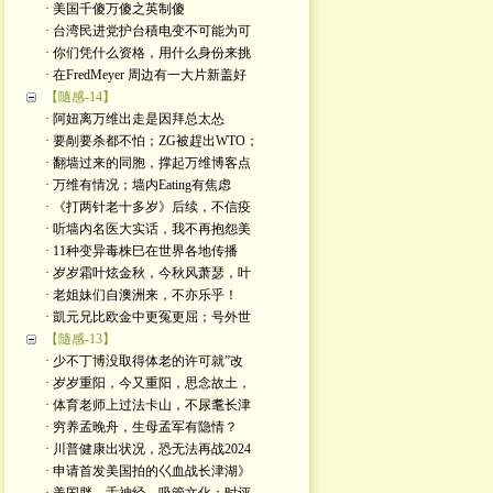
· 美国千傻万傻之英制傻
· 台湾民进党护台積电变不可能为可
· 你们凭什么资格，用什么身份来挑
· 在FredMeyer 周边有一大片新盖好
【隨感-14】
· 阿妞离万维出走是因拜总太怂
· 要剮要杀都不怕；ZG被趕出WTO；
· 翻墙过来的同胞，撑起万维博客点
· 万维有情况；墙内Eating有焦虑
· 《打两针老十多岁》后续，不信疫
· 听墙内名医大实话，我不再抱怨美
· 11种变异毒株巳在世界各地传播
· 岁岁霜叶炫金秋，今秋风萧瑟，叶
· 老姐妹们自澳洲来，不亦乐乎！
· 凱元兄比欧金中更冤更屈；号外世
【隨感-13】
· 少不丁博没取得体老的许可就”改
· 岁岁重阳，今又重阳，思念故土，
· 体育老师上过法卡山，不尿耄长津
· 穷养孟晚舟，生母孟军有隐情？
· 川普健康出状况，恐无法再战2024
· 申请首发美国拍的巜血战长津湖》