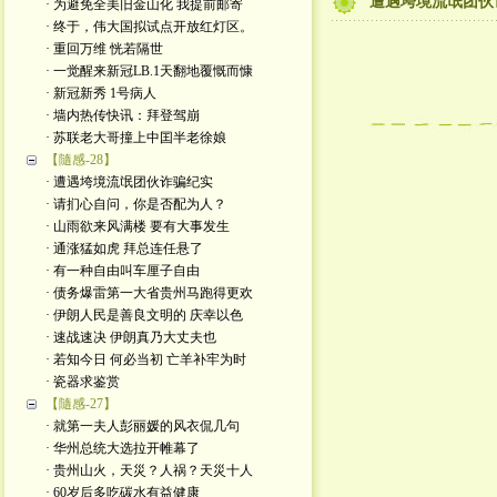
遭遇垮境流氓团伙
· 为避免全美旧金山化 我提前邮寄
· 终于，伟大国拟试点开放红灯区。
· 重回万维 恍若隔世
· 一觉醒来新冠LB.1天翻地覆慨而慷
· 新冠新秀 1号病人
· 墙内热传快讯：拜登驾崩
· 苏联老大哥撞上中囯半老徐娘
【隨感-28】
· 遭遇垮境流氓团伙诈骗纪实
· 请扪心自问，你是否配为人？
· 山雨欲来风满楼 要有大事发生
· 通涨猛如虎 拜总连任悬了
· 有一种自由叫车厘子自由
· 债务爆雷第一大省贵州马跑得更欢
· 伊朗人民是善良文明的 庆幸以色
· 速战速决 伊朗真乃大丈夫也
· 若知今日 何必当初 亡羊补牢为时
· 瓷器求鉴赏
【隨感-27】
· 就第一夫人彭丽媛的风衣侃几句
· 华州总统大选拉开帷幕了
· 贵州山火，天災？人祸？天災十人
· 60岁后多吃碳水有益健康