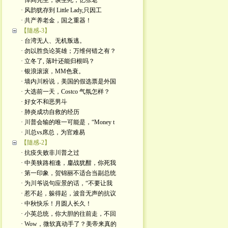
· 悼阎先生，谈生死，忆张老
· 风韵犹存到 Little Lady,只因工
· 共产养老金，国之重器！
【隨感-3】
· 台湾无人、无机叛逃。
· 勿以胜负论英雄；万维何错之有？
· 立冬了, 落叶还能归根吗？
· 银浪滚滚，MM色衰。
· 墙内川粉说，美国的假选票是外国
· 大选前一天，Costco 气氛怎样？
· 好女不和恶男斗
· 肺炎成功自救的经历
· 川普会输的唯一可能是，“Money t
· 川总vs席总，为官难易
【隨感-2】
· 抗疫失败非川普之过
· 中美狭路相逢，鏖战犹酣，你死我
· 第一印象，贺锦丽不适合当副总统
· 为川爷说句应景的话，“不要让我
· 惹不起，躲得起，波音无声的抗议
· 中秋快乐！月圆人长久！
· 小英总统，你大胆的往前走，不回
· Wow，微软真动手了？美帝来真的