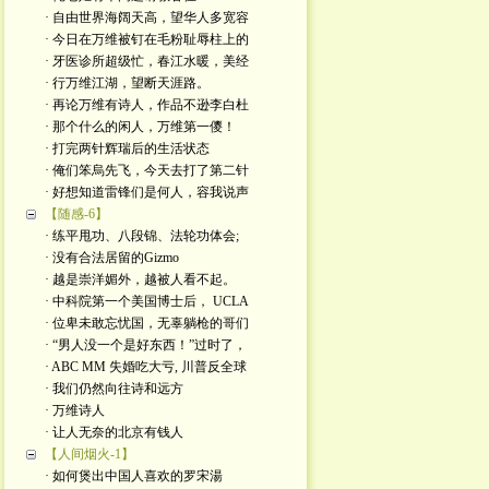
· 自由世界海阔天高，望华人多宽容
· 今日在万维被钉在毛粉耻辱柱上的
· 牙医诊所超级忙，春江水暖，美经
· 行万维江湖，望断天涯路。
· 再论万维有诗人，作品不逊李白杜
· 那个什么的闲人，万维第一儍！
· 打完两针辉瑞后的生活状态
· 俺们笨烏先飞，今天去打了第二针
· 好想知道雷锋们是何人，容我说声
【随感-6】
· 练平甩功、八段锦、法轮功体会;
· 没有合法居留的Gizmo
· 越是崇洋媚外，越被人看不起。
· 中科院第一个美国博士后， UCLA
· 位卑未敢忘忧国，无辜躺枪的哥们
· “男人没一个是好东西！”过时了，
· ABC MM 失婚吃大亏, 川普反全球
· 我们仍然向往诗和远方
· 万维诗人
· 让人无奈的北京有钱人
【人间烟火-1】
· 如何煲出中国人喜欢的罗宋湯