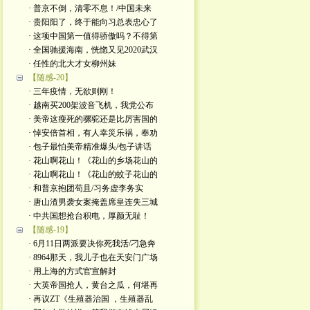
· 普京不倒，清零不息！/中国未来
· 贵阳阳了，终于能向习总表忠心了
· 这项中国第一值得骄傲吗？不得第
· 全国驰援海南，恍惚又见2020武汉
· 任性的北大才女柳州妹
【随感-20】
· 三年疫情，无欲则刚！
· 越南买200架波音飞机，我党公布
· 美帝这瘦死的骡驼还是比厉害国的
· 悼安倍首相，有人幸災乐祸，奉劝
· 包子最怕美帝精准爆头/包子讲话
· 花山啊花山！《花山的乡场花山的
· 花山啊花山！《花山的蚊子花山的
· 和普京抱团苟且/习务虚李务实
· 唐山渣男袭女案掩盖席皇连失三城
· 中共国想抢台积电，厚颜无耻！
【随感-19】
· 6月11日两派要决你死我活/刁急奔
· 8964那天，我儿子也在天安门广场
· 用上海的方式官宣解封
· 大英帝国抢人，黄台之瓜，何堪再
· 再议ZT《生殖器治国 ，生殖器乱