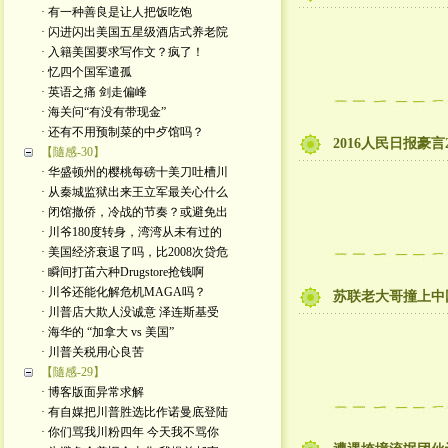
· 有一种善良是让人把饭吃饱
· 闪进闪出美国五星级酒店式养老院
· 入籍美国要求写作文？疯了！
· 忆四个国军遣孤
· 英语之痛 剑走偏峰
· 海关问“有没有带现金”
· 还有不用预制菜的中歺馆吗？
2016人民日报豪言2
【隨感-30】
· 华盛顿州的樱桃每磅十美刀吐槽川
· 从秦城监狱出来王立军最关心什么
· 闭馆撤侨，冷战的节奏？或避免出
· 川爷180度转身，湾湾从未有过的
· 美国经济衰退了吗，比2008次贷危
· 瞬间打苖六种Drugstore抢钱啊
· 川爷还能化解危机MAGA吗？
苏联老大哥撞上中
· 川普店大欺人没诚意 泽连斯基受
· 海华的 “加拿大 vs 美国”
· 川普关税用心良苦
【隨感-29】
· 博客版面异常求解
· 有自媒把川普胜选比作诺曼底登陆
· 你们骂我川粉四年 今天我不骂你