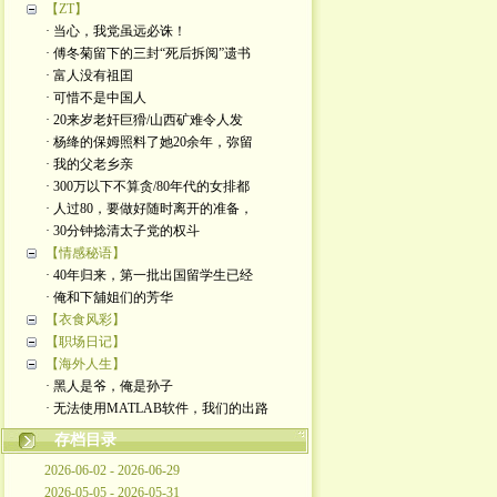
【ZT】
· 当心，我党虽远必诛！
· 傅冬菊留下的三封“死后拆阅”遗书
· 富人没有祖囯
· 可惜不是中国人
· 20来岁老奸巨猾/山西矿难令人发
· 杨绛的保姆照料了她20余年，弥留
· 我的父老乡亲
· 300万以下不算贪/80年代的女排都
· 人过80，要做好随时离开的准备，
· 30分钟捻清太子党的权斗
【情感秘语】
· 40年归来，第一批出国留学生已经
· 俺和下舖姐们的芳华
【衣食风彩】
【职场日记】
【海外人生】
· 黑人是爷，俺是孙子
· 无法使用MATLAB软件，我们的出路
存档目录
2026-06-02 - 2026-06-29
2026-05-05 - 2026-05-31