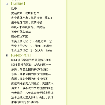
【人间烟火】
· 盐香
· 提起黄豆，屁民特想哭。
· 疫中退休宅家，慎防抑郁（重贴）
· 疫中退休宅家，慎防抑郁
· 有机vs非有机食品、保健品
· 可食可药车前草
· 蒲公英vs荠菜
· 舌尖上的记忆（3）喜也过年、悲
· 舌尖上的记忆（2）那年，吃着年
· 舌尖上的记忆（1）过大年，吃饺
【往亊並不如烟】
· 8964 镇压学运的结果是挡不住的
· 8964 我没有沉默，紀念64三十一
· 亲历，闻名全国的科技打假案---
· 亲历，闻名全国的科技打假案---
· 亲历，闻名全国的科技打假案---
· 颜值高端的美女同胞们，美国慎入
· 厉害了，以不说中文而骄傲的同胞
· 代考俄语，八年寒窗终于派上用场
· 法卡山战地三人特别小分队，实话
· 那年"袓国母亲"砸我饭