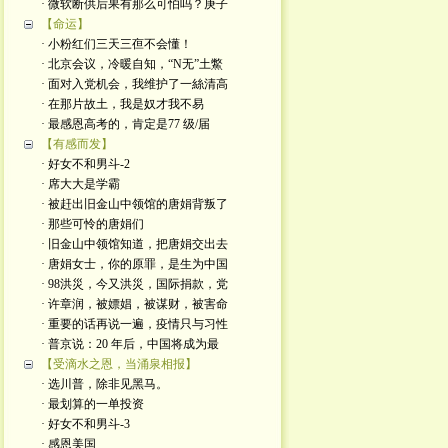
· 微软断供后果有那么可怕吗？庚子
【命运】
· 小粉红们三天三亱不会懂！
· 北京会议，冷暖自知，“N无”土鱉
· 面对入党机会，我维护了一絲清高
· 在那片故土，我是奴才我不易
· 最感恩高考的，肯定是77 级/届
【有感而发】
· 好女不和男斗-2
· 席大大是学霸
· 被赶出旧金山中领馆的唐娟背叛了
· 那些可怜的唐娟们
· 旧金山中领馆知道，把唐娟交出去
· 唐娟女士，你的原罪，是生为中国
· 98洪災，今又洪災，国际捐款，党
· 许章润，被嫖娼，被谋财，被害命
· 重要的话再说一遍，疫情只与习性
· 普京说：20 年后，中国将成为最
【受滴水之恩，当涌泉相报】
· 选川普，除非见黑马。
· 最划算的一单投资
· 好女不和男斗-3
· 感恩美国