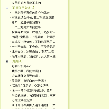
· 疫苗的研发是急不来的
【往亊並不如烟-1】
· 中国老科学家们的良心与无奈
· 军垦农场女排长, 花山军垦农场那
· 那年，父遭举报我辍学
· 一个上海男知青的故事
· 含汞毒面霜第一吹哨人，热脸贴天
· “感恩”党培养，下得粪塘、上得厅
· 皇城根下蹭饭难，不期然而然的人
· 一个不会装、不会作、不受待见的
· 北京会议，冷暖自知，“N无”土鱉
· 毛伟人驾崩，我的梦，女人第六感
【隨感-1】
· 好女不和男斗-1
· 我的小区，我的邻居们
· 这森林野火是​野的吗？
· 美国啊，有明白的一天吗？
· “C先生” 保唐娟，CCP立牌坊
· l ǘ ===马？任正非的故乡、童年
· 闺蜜的姻缘，马加爵的悲剧，南京
· 万维江湖任沉浮
· 回【为什么美国人越来越蠢】一文