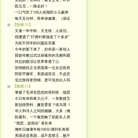
· 美囯胖，舌神经，吸管文化；时评
· 凱元兄，一路走好！
· 一口气吃了100人份预防小儿麻痹
· 每天五分钟，简单保健康。（保证
【隨感-12】
· 又逢一年中秋，天无情，人依旧。
· 我遭遇了“打两针辉瑞老了十多岁”
· 为双不同学的问题征荅案
· 今年的梨下来了，好邻居一家却人
· 我曾伶教过武汉病毒所的无赖和霸
· 拜总的眼泪让世界寒透了心
· 贺锦丽扶正当美国第一位女总统有
· 阿富罕撤军，美国成笑话，不必悲
· 见过抠得更滑稽、更可笑的白人吗
【随感-11】
· 掌握了毛泽东思想的塔利班，细思
· 今日有幸和蒋大公子、一草教授又
· 新冠很势利，嫌贫爱富？续马黑《
· 华人和洋人之间的婚姻，大多（俺
· 防腐剂，一个被忽略了的延长人类
· “我思，故我在” 者长寿
· 俺昨日健康年检100分/酒列长寿第
· 美国还是美国，成不是那王，败不