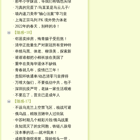
· 那年小学妹说，等我们有钱也买绿
· 习真的完蛋了/马某某是马云儿子/
· 墙内递刀美帝“轴心法案”宰习皇
· 上海正宗马列 PK 境外势力体老
· 2022年的春天，别样的冷！
【隨感=18】
· 邻居卖掉房，悔青腸子受煎熬！
· 清华正批量生产对新冠所有变种特
· 串燒马黑、体老、柳浪美，探索新
· 谁谁谁都把小棉袄放在美国了
· 重申在美海华退休不缺钱
· 青春就几年，疫情已三年！
· 贵阳环铁通車/动态清零习皇撑得
· 万维大伽们，不要低估中共，包子
· 深圳抗疫严苛，老妹一家生活艰难
· 不要忘了，普京已是成年人
【随感-17】
· 不设乌克兰上空禁飞区，核战可避
· 俄乌战，精致丑陋华人过街鼠
· 中苏时期几个精彩片段/俄乌战重
· 良知泯灭了的女同胞，铁链八孩母
· 没本事的话----就冲我来！
· 成都美领馆准签，我姐低头一世，