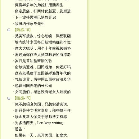
· 瘫痪40多年的弟媳妇用脑养生
· 痛定思痛，打两针仍新冠，及后遗
· 下一波移民潮已悄然开启
· 致纽约作家毕先生
【随感-16】
· 见美军搜救，惊心动魄，浮想联翩
· 墙内统计米国每日新增精确到个位
· 席大大聪明，用个十年前视频鋪垫
· 离过婚嫁作洋人妇或独居的海漂老
· 岁月是首油盐酱醋的歌
· 俞敏洪遭难，国民老弟，你还好吗
· 盘点老毛建于全国饿殍遍野年代的
· 气氛诡异，厉害国四面树敌泱及华
· 也议回国养老的长和短
· 女同胞们，感恩没有老女人歧视的
【隨感-15】
· 俺不想唱衰美国，只想实话实说。
· 新冠是种文明富贵病；那些憋不住
· 读金复新大伽关于彭帅博文有感
· 为多活两天，Lets keep writing
· 通告：
· 如果有一天，离开美国、加拿大、