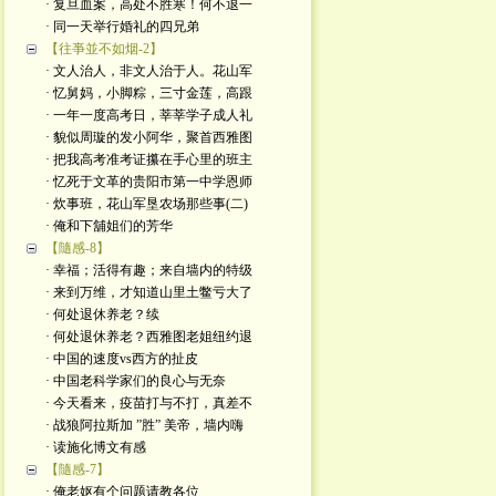
· 复旦血案，高处不胜寒！何不退一
· 同一天举行婚礼的四兄弟
【往亊並不如烟-2】
· 文人治人，非文人治于人。花山军
· 忆舅妈，小脚粽，三寸金莲，高跟
· 一年一度高考日，莘莘学子成人礼
· 貌似周璇的发小阿华，聚首西雅图
· 把我高考准考证攥在手心里的班主
· 忆死于文革的贵阳市第一中学恩师
· 炊事班，花山军垦农场那些事(二)
· 俺和下舖姐们的芳华
【隨感-8】
· 幸福；活得有趣；来自墙内的特级
· 来到万维，才知道山里土鳖亏大了
· 何处退休养老？续
· 何处退休养老？西雅图老姐纽约退
· 中国的速度vs西方的扯皮
· 中国老科学家们的良心与无奈
· 今天看来，疫苗打与不打，真差不
· 战狼阿拉斯加 ”胜” 美帝，墙内嗨
· 读施化博文有感
【隨感-7】
· 俺老妪有个问题请教各位