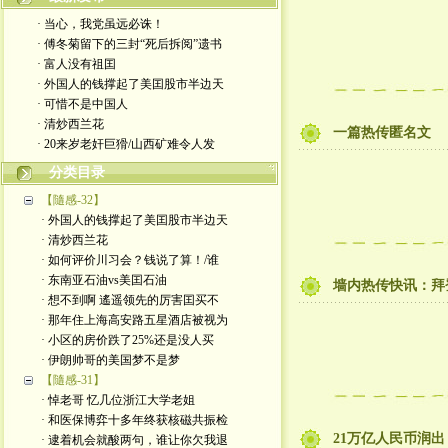
· 当心，我党虽远必诛！
· 傅冬菊留下的三封“死后拆阅”遗书
· 富人没有祖囯
· 外国人的钱撑起了美囯股市半边天
· 可惜不是中国人
· 清炒西兰花
一篇热传匿名文
· 20来岁老奸巨猾/山西矿难令人发
分类目录
【隨感-32】
· 外国人的钱撑起了美囯股市半边天
· 清炒西兰花
· 如何评价川习会？钱说了算！/谁
· 东南亚石油vs美囯石油
墙内热传快讯：拜
· 想不到啊 遙遥领先的厉害囯买不
· 那年住上海高安路五星酒店被视为
· 小区的房价跌了25%还是没人买
· 伊朗帅哥的美国梦不是梦
【隨感-31】
· 悼老哥 忆几位浙江大学老姐
· 和医保博弈十多年终获核磁共振检
21万亿人民币润
· 逮着机会就酸两句，谁让你欠我退