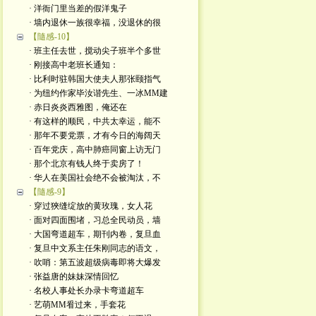
· 洋衙门里当差的假洋鬼子
· 墙内退休一族很幸福，没退休的很
【隨感-10】
· 班主任去世，搅动尖子班半个多世
· 刚接高中老班长通知：
· 比利时驻韩国大使夫人那张颐指气
· 为纽约作家毕汝谐先生、一冰MM建
· 赤日炎炎西雅图，俺还在
· 有这样的顺民，中共太幸运，能不
· 那年不要党票，才有今日的海阔天
· 百年党庆，高中肺癌同窗上访无门
· 那个北京有钱人终于卖房了！
· 华人在美国社会绝不会被淘汰，不
【隨感-9】
· 穿过狹缝绽放的黄玫瑰，女人花
· 面对四面围堵，习总全民动员，墙
· 大国弯道超车，期刊内卷，复旦血
· 复旦中文系主任朱刚同志的语文，
· 吹哨：第五波超级病毒即将大爆发
· 张益唐的妹妹深情回忆
· 名校人事处长办录卡弯道超车
· 艺萌MM㸔过来，手套花