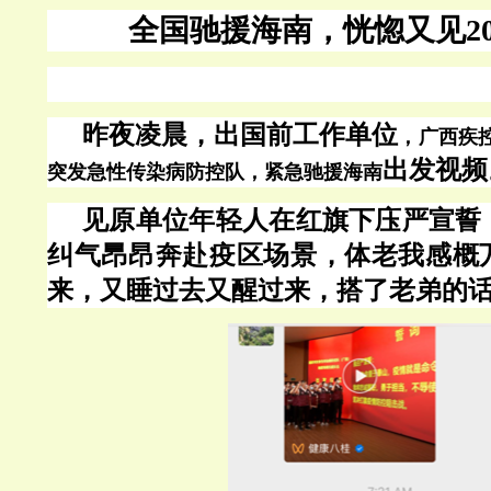
全国驰援海南，恍惚又见
2
昨夜凌晨，出国前工作单位
，
广西疾
出发视频
突发急性传染病防控队，紧急驰援海南
见原单位年轻人在红旗下庒严宣誓
纠气䀚昂奔赴疫区场景，体老我感概
来，又睡过去又醒过来，搭了老弟的