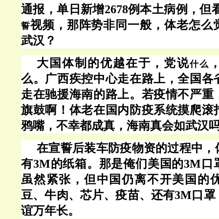
通报，单日新增2678例本土病例，但
视频，那阵势非同一般，体老怎么
誓
武汉？
大国体制的优越在于，党说
什么
么。广西疾控中心走在路上，全国各
走在驰援海南的路上。若疫情不严重
旗鼓啊！体老在国内防疫系统摸爬滚
鸦嘴，不幸都成真，海南真会如武汉
在宣誓后装车防疫物资的过程中，
有
3M的纸箱。那是俺们美国的3M口
虽然紧张，但中国仍离不开美国的
豆、牛肉、芯片、疫苗、还有3M口罩
谊万年长。