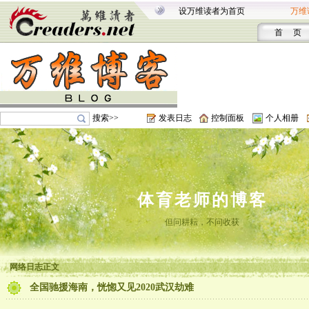
设万维读者为首页
万维
首 页
搜索>>
发表日志
控制面板
个人相册
体育老师的博客
但问耕耘，不问收获
网络日志正文
全国驰援海南，恍惚又见2020武汉劫难