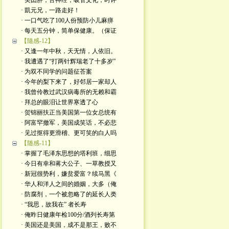
· 美囯胖，舌神经，吸管文化；时评
· 凱元兄，一路走好！
· 一口气吃了100人份预防小儿麻痹
· 每天五分钟，简单保健康。（保证
【隨感-12】
· 又逢一年中秋，天无情，人依旧。
· 我遭遇了“打两针辉瑞老了十多岁”
· 为双不同学的问题征荅案
· 今年的梨下来了，好邻居一家却人
· 我曾伶教过武汉病毒所的无赖和霸
· 拜总的眼泪让世界寒透了心
· 贺锦丽扶正当美国第一位女总统有
· 阿富罕撤军，美国成笑话，不必悲
· 见过抠得更滑稽、更可笑的白人吗
【随感-11】
· 掌握了毛泽东思想的塔利班，细思
· 今日有幸和蒋大公子、一草教授又
· 新冠很势利，嫌贫爱富？续马黑《
· 华人和洋人之间的婚姻，大多（俺
· 防腐剂，一个被忽略了的延长人类
· “我思，故我在” 者长寿
· 俺昨日健康年检100分/酒列长寿第
· 美国还是美国，成不是那王，败不