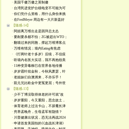
· 美国千傻万傻之英制傻
· 台湾民进党护台積电变不可能为可
· 你们凭什么资格，用什么身份来挑
· 在FredMeyer 周边有一大片新盖好
【隨感-14】
· 阿妞离万维出走是因拜总太怂
· 要剮要杀都不怕；ZG被趕出WTO；
· 翻墙过来的同胞，撑起万维博客点
· 万维有情况；墙内Eating有焦虑
· 《打两针老十多岁》后续，不信疫
· 听墙内名医大实话，我不再抱怨美
· 11种变异毒株巳在世界各地传播
· 岁岁霜叶炫金秋，今秋风萧瑟，叶
· 老姐妹们自澳洲来，不亦乐乎！
· 凱元兄比欧金中更冤更屈；号外世
【隨感-13】
· 少不丁博没取得体老的许可就”改
· 岁岁重阳，今又重阳，思念故土，
· 体育老师上过法卡山，不尿耄长津
· 穷养孟晚舟，生母孟军有隐情？
· 川普健康出状况，恐无法再战2024
· 申请首发美国拍的巜血战长津湖》