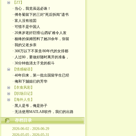
【ZT】
· 当心，我党虽远必诛！
· 傅冬菊留下的三封“死后拆阅”遗书
· 富人没有祖囯
· 可惜不是中国人
· 20来岁老奸巨猾/山西矿难令人发
· 杨绛的保姆照料了她20余年，弥留
· 我的父老乡亲
· 300万以下不算贪/80年代的女排都
· 人过80，要做好随时离开的准备，
· 30分钟捻清太子党的权斗
【情感秘语】
· 40年归来，第一批出国留学生已经
· 俺和下舖姐们的芳华
【衣食风彩】
【职场日记】
【海外人生】
· 黑人是爷，俺是孙子
· 无法使用MATLAB软件，我们的出路
存档目录
2026-06-02 - 2026-06-29
2026-05-05 - 2026-05-31