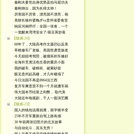
· 秦刚夫妻凭自身优势及拍马屁功夫
· 秦刚倒台，因为长得太帅！
· 厉害国不厉害，漂亮国不漂亮，相
· 美财长狼外婆晚歺vs贵州省委食堂
· 响应河南呼吁：全国一张卷，一个
· 一觉醒来湾湾安全了/蚕豆荚炒蚕
【隨感-24】
· 60年了，大陆高考作文题仍以反美
· 草根修车厂老板、美国世袭贵族老
· 今天妞妞考驾照，被撞坏的车修好
· 在海外烹煮活色生香的重庆小面
· 我的破车、破棉袄、破紫砂壶
· 眼见贵州起高楼，才几年楼塌了
· 今日法国不再是8964法兰西
· 复开车爽歪歪不到一个月就遭车祸
· 伟大国本币结算之利弊， 取代美
· 大陆近年电视剧，千人一面演艺圈
【隨感-23】
· 国人的钱包说瘪就瘪，留学猪羊变
· 25年不开车重新自驾上路有感
· 30 年前两张旧照片的北京故事
· 与自动化斗，其乐无穷！