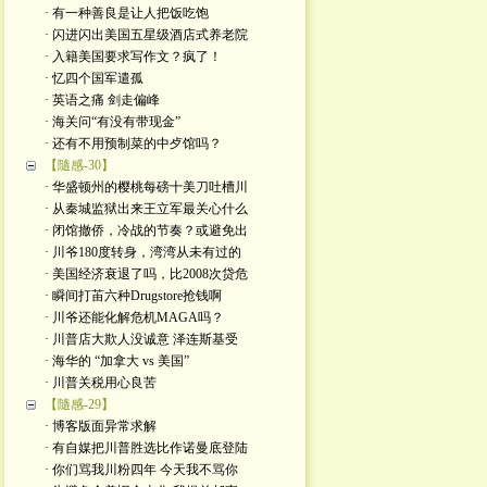
· 有一种善良是让人把饭吃饱
· 闪进闪出美国五星级酒店式养老院
· 入籍美国要求写作文？疯了！
· 忆四个国军遣孤
· 英语之痛 剑走偏峰
· 海关问“有没有带现金”
· 还有不用预制菜的中歺馆吗？
【隨感-30】
· 华盛顿州的樱桃每磅十美刀吐槽川
· 从秦城监狱出来王立军最关心什么
· 闭馆撤侨，冷战的节奏？或避免出
· 川爷180度转身，湾湾从未有过的
· 美国经济衰退了吗，比2008次贷危
· 瞬间打苖六种Drugstore抢钱啊
· 川爷还能化解危机MAGA吗？
· 川普店大欺人没诚意 泽连斯基受
· 海华的 “加拿大 vs 美国”
· 川普关税用心良苦
【隨感-29】
· 博客版面异常求解
· 有自媒把川普胜选比作诺曼底登陆
· 你们骂我川粉四年 今天我不骂你