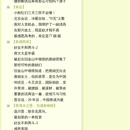
· 微软断供后果有那么可怕吗？庚子
【命运】
· 小粉红们三天三亱不会懂！
· 北京会议，冷暖自知，“N无”土鱉
· 面对入党机会，我维护了一絲清高
· 在那片故土，我是奴才我不易
· 最感恩高考的，肯定是77 级/届
【有感而发】
· 好女不和男斗-2
· 席大大是学霸
· 被赶出旧金山中领馆的唐娟背叛了
· 那些可怜的唐娟们
· 旧金山中领馆知道，把唐娟交出去
· 唐娟女士，你的原罪，是生为中国
· 98洪災，今又洪災，国际捐款，党
· 许章润，被嫖娼，被谋财，被害命
· 重要的话再说一遍，疫情只与习性
· 普京说：20 年后，中国将成为最
【受滴水之恩，当涌泉相报】
· 选川普，除非见黑马。
· 最划算的一单投资
· 好女不和男斗-3
· 感恩美国