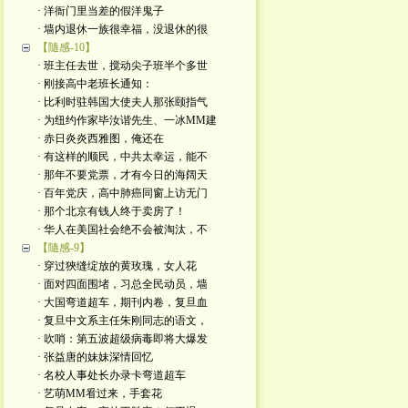
· 洋衙门里当差的假洋鬼子
· 墙内退休一族很幸福，没退休的很
【隨感-10】
· 班主任去世，搅动尖子班半个多世
· 刚接高中老班长通知：
· 比利时驻韩国大使夫人那张颐指气
· 为纽约作家毕汝谐先生、一冰MM建
· 赤日炎炎西雅图，俺还在
· 有这样的顺民，中共太幸运，能不
· 那年不要党票，才有今日的海阔天
· 百年党庆，高中肺癌同窗上访无门
· 那个北京有钱人终于卖房了！
· 华人在美国社会绝不会被淘汰，不
【隨感-9】
· 穿过狹缝绽放的黄玫瑰，女人花
· 面对四面围堵，习总全民动员，墙
· 大国弯道超车，期刊内卷，复旦血
· 复旦中文系主任朱刚同志的语文，
· 吹哨：第五波超级病毒即将大爆发
· 张益唐的妹妹深情回忆
· 名校人事处长办录卡弯道超车
· 艺萌MM㸔过来，手套花