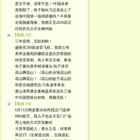
· 普京不倒，清零不息！/中国未来
· 贵阳阳了，终于能向习总表忠心了
· 这项中国第一值得骄傲吗？不得第
· 全国驰援海南，恍惚又见2020武汉
· 任性的北大才女柳州妹
【随感-20】
· 三年疫情，无欲则刚！
· 越南买200架波音飞机，我党公布
· 美帝这瘦死的骡驼还是比厉害国的
· 悼安倍首相，有人幸災乐祸，奉劝
· 包子最怕美帝精准爆头/包子讲话
· 花山啊花山！《花山的乡场花山的
· 花山啊花山！《花山的蚊子花山的
· 和普京抱团苟且/习务虚李务实
· 唐山渣男袭女案掩盖席皇连失三城
· 中共国想抢台积电，厚颜无耻！
【随感-19】
· 6月11日两派要决你死我活/刁急奔
· 8964那天，我儿子也在天安门广场
· 用上海的方式官宣解封
· 大英帝国抢人，黄台之瓜，何堪再
· 再议ZT《生殖器治国 ，生殖器乱