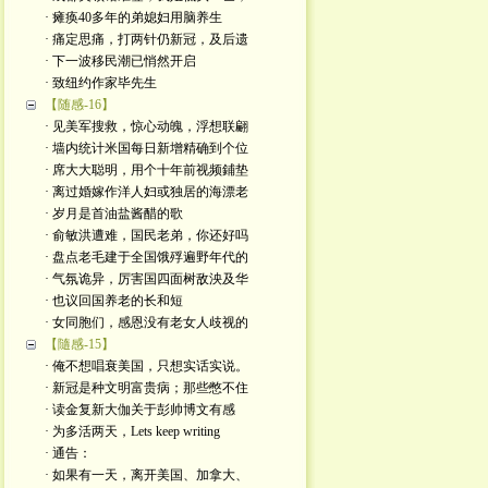
· 瘫痪40多年的弟媳妇用脑养生
· 痛定思痛，打两针仍新冠，及后遗
· 下一波移民潮已悄然开启
· 致纽约作家毕先生
【随感-16】
· 见美军搜救，惊心动魄，浮想联翩
· 墙内统计米国每日新增精确到个位
· 席大大聪明，用个十年前视频鋪垫
· 离过婚嫁作洋人妇或独居的海漂老
· 岁月是首油盐酱醋的歌
· 俞敏洪遭难，国民老弟，你还好吗
· 盘点老毛建于全国饿殍遍野年代的
· 气氛诡异，厉害国四面树敌泱及华
· 也议回国养老的长和短
· 女同胞们，感恩没有老女人歧视的
【隨感-15】
· 俺不想唱衰美国，只想实话实说。
· 新冠是种文明富贵病；那些憋不住
· 读金复新大伽关于彭帅博文有感
· 为多活两天，Lets keep writing
· 通告：
· 如果有一天，离开美国、加拿大、