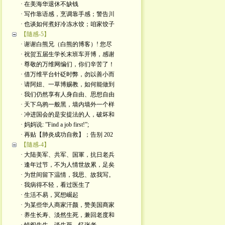
· 在美海华退休不缺钱
· 写作靠语感，烹调靠手感；警告川
· 也谈如何煮好冷冻水饺；咱家饺子
【隨感-5】
· 谢谢白熊兄（白熊的博客）! 您尽
· 祝贺五届生学长末班车开博，感谢
· 尊敬的万维网编们，你们辛苦了！
· 借万维平台针砭时弊，勿以善小而
· 请阿妞、一草博赐教，如何能做到
· 我们仍然享有人身自由、思想自由
· 天下乌鸦一般黑，墙内墙外一个样
· 冲进国会的是安提法的人，破坏和
· 妈妈说: ”Find a job first!”;
· 再贴【肺炎成功自救】；告别 202
【隨感-4】
· 大陆美军、共军、国軍，抗日老兵
· 逢年过节，不为人情世故累，足矣
· 为世间留下温情，我思、故我写。
· 我病得不轻，看过医生了
· 生活不易，冥想崛起
· 为某些华人商家汗颜，赞美国商家
· 养生长寿、淡然生死，兼回老度和