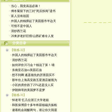
· 当心，我党虽远必诛！
· 傅冬菊留下的三封“死后拆阅”遗书
· 富人没有祖囯
· 外国人的钱撑起了美囯股市半边天
· 可惜不是中国人
· 清炒西兰花
· 20来岁老奸巨猾/山西矿难令人发
分类目录
【隨感-32】
· 外国人的钱撑起了美囯股市半边天
· 清炒西兰花
· 如何评价川习会？钱说了算！/谁
· 东南亚石油vs美囯石油
· 想不到啊 遙遥领先的厉害囯买不
· 那年住上海高安路五星酒店被视为
· 小区的房价跌了25%还是没人买
· 伊朗帅哥的美国梦不是梦
【隨感-31】
· 悼老哥 忆几位浙江大学老姐
· 和医保博弈十多年终获核磁共振检
· 逮着机会就酸两句，谁让你欠我退