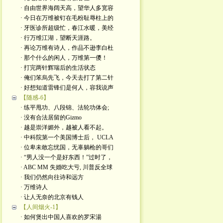
· 自由世界海阔天高，望华人多宽容
· 今日在万维被钉在毛粉耻辱柱上的
· 牙医诊所超级忙，春江水暖，美经
· 行万维江湖，望断天涯路。
· 再论万维有诗人，作品不逊李白杜
· 那个什么的闲人，万维第一儍！
· 打完两针辉瑞后的生活状态
· 俺们笨烏先飞，今天去打了第二针
· 好想知道雷锋们是何人，容我说声
【随感-6】
· 练平甩功、八段锦、法轮功体会;
· 没有合法居留的Gizmo
· 越是崇洋媚外，越被人看不起。
· 中科院第一个美国博士后， UCLA
· 位卑未敢忘忧国，无辜躺枪的哥们
· “男人没一个是好东西！”过时了，
· ABC MM 失婚吃大亏, 川普反全球
· 我们仍然向往诗和远方
· 万维诗人
· 让人无奈的北京有钱人
【人间烟火-1】
· 如何煲出中国人喜欢的罗宋湯