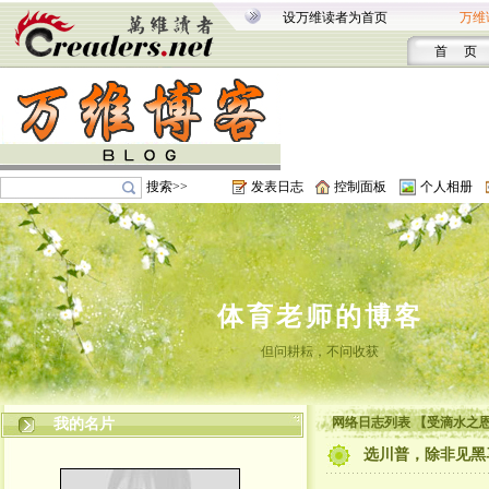
设万维读者为首页
万维
首 页
搜索>>
发表日志
控制面板
个人相册
体育老师的博客
但问耕耘，不问收获
网络日志列表 【受滴水之
我的名片
选川普，除非见黑