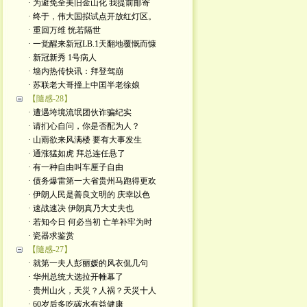
· 为避免全美旧金山化 我提前邮寄
· 终于，伟大国拟试点开放红灯区。
· 重回万维 恍若隔世
· 一觉醒来新冠LB.1天翻地覆慨而慷
· 新冠新秀 1号病人
· 墙内热传快讯：拜登驾崩
· 苏联老大哥撞上中囯半老徐娘
【隨感-28】
· 遭遇垮境流氓团伙诈骗纪实
· 请扪心自问，你是否配为人？
· 山雨欲来风满楼 要有大事发生
· 通涨猛如虎 拜总连任悬了
· 有一种自由叫车厘子自由
· 债务爆雷第一大省贵州马跑得更欢
· 伊朗人民是善良文明的 庆幸以色
· 速战速决 伊朗真乃大丈夫也
· 若知今日 何必当初 亡羊补牢为时
· 瓷器求鉴赏
【隨感-27】
· 就第一夫人彭丽媛的风衣侃几句
· 华州总统大选拉开帷幕了
· 贵州山火，天災？人祸？天災十人
· 60岁后多吃碳水有益健康