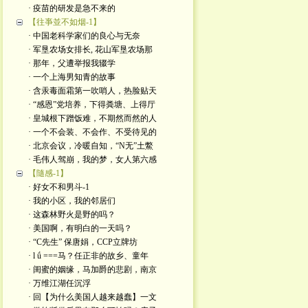
· 疫苗的研发是急不来的
【往亊並不如烟-1】
· 中国老科学家们的良心与无奈
· 军垦农场女排长, 花山军垦农场那
· 那年，父遭举报我辍学
· 一个上海男知青的故事
· 含汞毒面霜第一吹哨人，热脸贴天
· “感恩”党培养，下得粪塘、上得厅
· 皇城根下蹭饭难，不期然而然的人
· 一个不会装、不会作、不受待见的
· 北京会议，冷暖自知，“N无”土鱉
· 毛伟人驾崩，我的梦，女人第六感
【隨感-1】
· 好女不和男斗-1
· 我的小区，我的邻居们
· 这森林野火是​野的吗？
· 美国啊，有明白的一天吗？
· “C先生” 保唐娟，CCP立牌坊
· l ǘ ===马？任正非的故乡、童年
· 闺蜜的姻缘，马加爵的悲剧，南京
· 万维江湖任沉浮
· 回【为什么美国人越来越蠢】一文