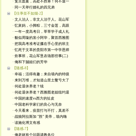
· 复旦血案，高处不胜寒！何不退一
· 同一天举行婚礼的四兄弟
【往亊並不如烟-2】
· 文人治人，非文人治于人。花山军
· 忆舅妈，小脚粽，三寸金莲，高跟
· 一年一度高考日，莘莘学子成人礼
· 貌似周璇的发小阿华，聚首西雅图
· 把我高考准考证攥在手心里的班主
· 忆死于文革的贵阳市第一中学恩师
· 炊事班，花山军垦农场那些事(二)
· 俺和下舖姐们的芳华
【隨感-8】
· 幸福；活得有趣；来自墙内的特级
· 来到万维，才知道山里土鳖亏大了
· 何处退休养老？续
· 何处退休养老？西雅图老姐纽约退
· 中国的速度vs西方的扯皮
· 中国老科学家们的良心与无奈
· 今天看来，疫苗打与不打，真差不
· 战狼阿拉斯加 ”胜” 美帝，墙内嗨
· 读施化博文有感
【隨感-7】
· 俺老妪有个问题请教各位