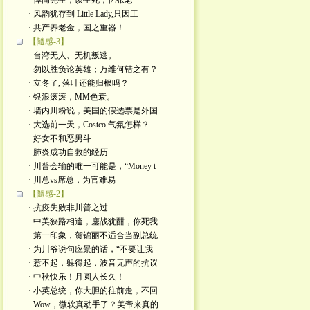
· 悼阎先生，谈生死，忆张老
· 风韵犹存到 Little Lady,只因工
· 共产养老金，国之重器！
【隨感-3】
· 台湾无人、无机叛逃。
· 勿以胜负论英雄；万维何错之有？
· 立冬了, 落叶还能归根吗？
· 银浪滚滚，MM色衰。
· 墙内川粉说，美国的假选票是外国
· 大选前一天，Costco 气氛怎样？
· 好女不和恶男斗
· 肺炎成功自救的经历
· 川普会输的唯一可能是，“Money t
· 川总vs席总，为官难易
【隨感-2】
· 抗疫失败非川普之过
· 中美狭路相逢，鏖战犹酣，你死我
· 第一印象，贺锦丽不适合当副总统
· 为川爷说句应景的话，“不要让我
· 惹不起，躲得起，波音无声的抗议
· 中秋快乐！月圆人长久！
· 小英总统，你大胆的往前走，不回
· Wow，微软真动手了？美帝来真的