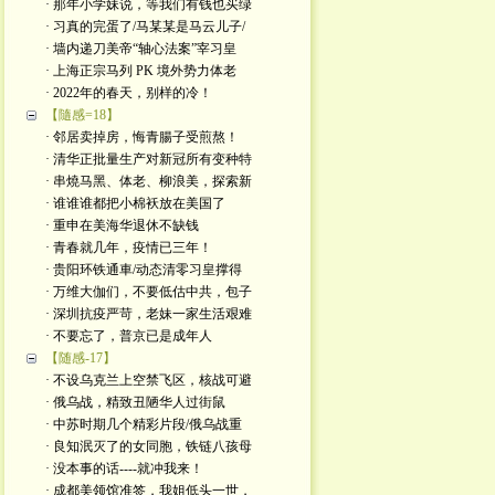
· 那年小学妹说，等我们有钱也买绿
· 习真的完蛋了/马某某是马云儿子/
· 墙内递刀美帝“轴心法案”宰习皇
· 上海正宗马列 PK 境外势力体老
· 2022年的春天，别样的冷！
【隨感=18】
· 邻居卖掉房，悔青腸子受煎熬！
· 清华正批量生产对新冠所有变种特
· 串燒马黑、体老、柳浪美，探索新
· 谁谁谁都把小棉袄放在美国了
· 重申在美海华退休不缺钱
· 青春就几年，疫情已三年！
· 贵阳环铁通車/动态清零习皇撑得
· 万维大伽们，不要低估中共，包子
· 深圳抗疫严苛，老妹一家生活艰难
· 不要忘了，普京已是成年人
【随感-17】
· 不设乌克兰上空禁飞区，核战可避
· 俄乌战，精致丑陋华人过街鼠
· 中苏时期几个精彩片段/俄乌战重
· 良知泯灭了的女同胞，铁链八孩母
· 没本事的话----就冲我来！
· 成都美领馆准签，我姐低头一世，