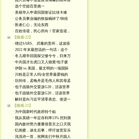
· 国人百毒不侵是疫情海啸的根本原
· 选个空姐百里挑一
· 美籍华人申请回国签证比绿卡难
· 公务员事业编的铁饭碗碎了/悼歿
· 医者仁心，无论东西
· 百姓传谣，民心所向！官家造谣，
【随感-22】
· 绕过SARS、 武毒的贵州，这波疫
· 2022 年末最想说的一句话：这个
· 冬儿艰辛回国探父慘兮兮，归来万
· 中共国才出虎口又入狼窝/包子拨
· 伊朗 vs 美国，最文明的一场国际
· 川粉是正常人吗/全世界最爱钱的
· 坊间传，孟晚舟是毛伟人和其母孟
· 包子战狼外交耍泼G20，活该世界
· 包子战狼外交耍泼G20，活该世界
· 解封是向习近平清零表忠、使进一
【随感-21】
· 为中国新时代政府转个贴
· 我从英磅一年定存利率13% 挖到第
· 国内敌对势力屡屡借普京之口灭我
· 忆闺蜜，谈生后事，呼吁放宽安乐
· 浅浅诗一首，祝网友们中秋月园人