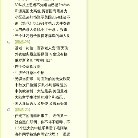
· 80%以上患者不知道自己是Prediab
· 和漂亮国比高低 厉害国尚需努力
· 小区圣诞灯饰预示美国2024经济不
· 追《繁花》忆1991年携八大件衣锦
· 我与两条人命脱不了干系， 投毒
· 三个让习包子恨得牙痒痒的华人良
【隨感-26】
· 基老一封信，百岁老人变“百天孩
· 外资撤离最主要原因 习皇没有接
· 俄罗斯名画 ”教室门口”
· 连个公章都没盖
· 斗胆给拜总出个招
· 见识当面锣，对面鼓的罢免众议院
· 中秋次日捡漏 买到小时候味道的
· 中美欧读博：大陆最易 美国最难
· 大陆留学生读博的艰辛和残忍，
· 国人逢日必反又犯傻 又搬石头砸
【隨感-25】
· 伟光正的潜艇出事了， 谣传又一
· 社会黑白颠倒，你不得不狠毒，不
· 1.5个恒大的中植系暴雷了毛阿敏
· 海外同学被墙内网管软埋了，虽远