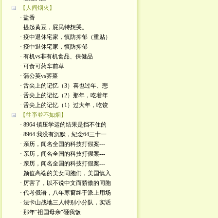
【人间烟火】
· 盐香
· 提起黄豆，屁民特想哭。
· 疫中退休宅家，慎防抑郁（重贴）
· 疫中退休宅家，慎防抑郁
· 有机vs非有机食品、保健品
· 可食可药车前草
· 蒲公英vs荠菜
· 舌尖上的记忆（3）喜也过年、悲
· 舌尖上的记忆（2）那年，吃着年
· 舌尖上的记忆（1）过大年，吃饺
【往亊並不如烟】
· 8964 镇压学运的结果是挡不住的
· 8964 我没有沉默，紀念64三十一
· 亲历，闻名全国的科技打假案---
· 亲历，闻名全国的科技打假案---
· 亲历，闻名全国的科技打假案---
· 颜值高端的美女同胞们，美国慎入
· 厉害了，以不说中文而骄傲的同胞
· 代考俄语，八年寒窗终于派上用场
· 法卡山战地三人特别小分队，实话
· 那年"袓国母亲"砸我饭